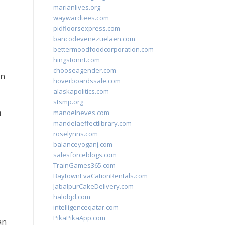
marianlives.org
waywardtees.com
pidfloorsexpress.com
bancodevenezuelaen.com
bettermoodfoodcorporation.com
hingstonnt.com
chooseagender.com
an
hoverboardssale.com
alaskapolitics.com
stsmp.org
h
manoelneves.com
mandelaeffectlibrary.com
roselynns.com
balanceyoganj.com
salesforceblogs.com
TrainGames365.com
BaytownEvaCationRentals.com
JabalpurCakeDelivery.com
halobjd.com
intelligenceqatar.com
PikaPikaApp.com
an