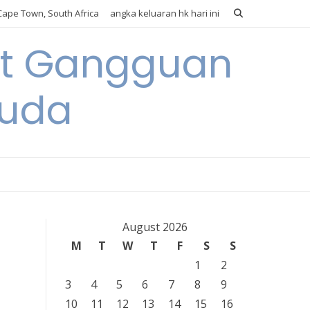
ape Town, South Africa
angka keluaran hk hari ini
it Gangguan
Muda
August 2026
M
T
W
T
F
S
S
1
2
3
4
5
6
7
8
9
10
11
12
13
14
15
16