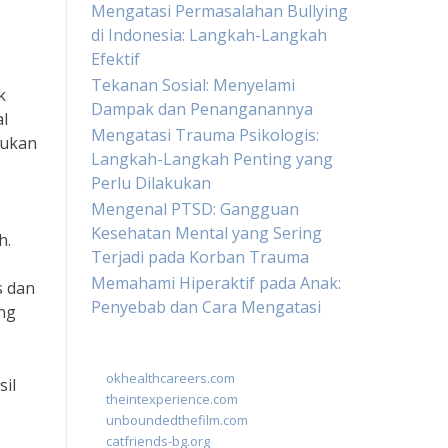
Mengatasi Permasalahan Bullying
di Indonesia: Langkah-Langkah
Efektif
Tekanan Sosial: Menyelami
k
Dampak dan Penanganannya
al
Mengatasi Trauma Psikologis:
kukan
Langkah-Langkah Penting yang
Perlu Dilakukan
Mengenal PTSD: Gangguan
Kesehatan Mental yang Sering
h.
Terjadi pada Korban Trauma
Memahami Hiperaktif pada Anak:
s dan
Penyebab dan Cara Mengatasi
ang
okhealthcareers.com
sil
theintexperience.com
unboundedthefilm.com
catfriends-bg.org