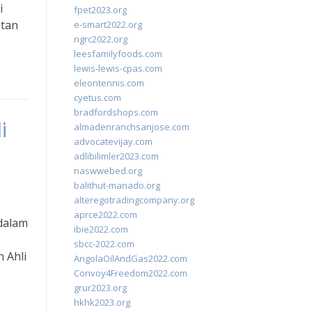
i
fpet2023.org
atan
e-smart2022.org
ngrc2022.org
leesfamilyfoods.com
lewis-lewis-cpas.com
eleontennis.com
cyetus.com
bradfordshops.com
i
almadenranchsanjose.com
advocatevijay.com
adlibilimler2023.com
naswwebed.org
balithut-manado.org
alteregotradingcompany.org
aprce2022.com
dalam
ibie2022.com
sbcc-2022.com
 Ahli
AngolaOilAndGas2022.com
Convoy4Freedom2022.com
grur2023.org
hkhk2023.org