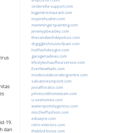
empconst1.com
cinderella-support.com
bigpinkrestaurant.com
inspirehuahin.com
memmingerspainting.com
jeremypbeasley.com
thesandwichdepotcos.com
drgiggleshouseofpain.com
hotflashdesigns.com
garagenadeau.com
irus
lifestylechauffeurservice.com
a
EverNewNails.com
insideoutdecoratingcentre.com
salvatoresinpoint.com
itas
jovialfloralco.com
es
johnlscotthometeam.com
u-seehomes.com
watersportslagonissi.com
mischieffashion.com
eduwyre.com
d-19.
retro-interiors.com
ah dan
theblvd-boise.com