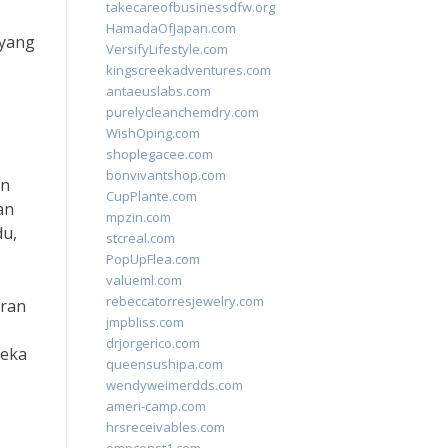
takecareofbusinessdfw.org
HamadaOfJapan.com
 yang
VersifyLifestyle.com
kingscreekadventures.com
antaeuslabs.com
purelycleanchemdry.com
WishOping.com
shoplegacee.com
bonvivantshop.com
in
CupPlante.com
an
mpzin.com
du,
stcreal.com
PopUpFlea.com
valueml.com
rebeccatorresjewelry.com
aran
jmpbliss.com
drjorgerico.com
reka
queensushipa.com
wendyweimerdds.com
ameri-camp.com
hrsreceivables.com