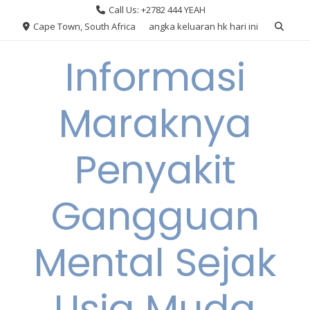
Skip
Call Us: +2782 444 YEAH
to
Cape Town, South Africa
angka keluaran hk hari ini
content
Informasi
Maraknya
Penyakit
Gangguan
Mental Sejak
Usia Muda