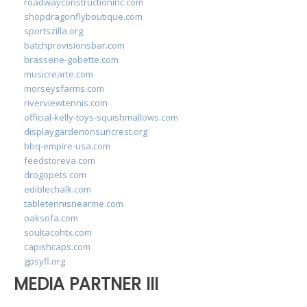
roadwayconstructioninc.com
shopdragonflyboutique.com
sportszilla.org
batchprovisionsbar.com
brasserie-gobette.com
musicrearte.com
morseysfarms.com
riverviewtennis.com
official-kelly-toys-squishmallows.com
displaygardenonsuncrest.org
bbq-empire-usa.com
feedstoreva.com
drogopets.com
ediblechalk.com
tabletennisnearme.com
oaksofa.com
soultacohtx.com
capishcaps.com
gpsyfl.org
MEDIA PARTNER III