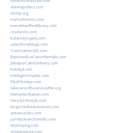
hoverboardssale.com
alaskapolitics.com
stsmp.org
manoelneves.com
mandelaeffectlibrary.com
roselynns.com
balanceyoganj.com
salesforceblogs.com
TrainGames365.com
BaytownEvaCationRentals.com
JabalpurCakeDelivery.com
halobjd.com
intelligenceqatar.com
PikaPikaApp.com
takecareofbusinessdfw.org
HamadaOfJapan.com
VersifyLifestyle.com
kingscreekadventures.com
antaeuslabs.com
purelycleanchemdry.com
WishOping.com
shoplegacee.com