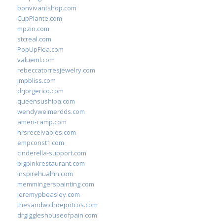
bonvivantshop.com
CupPlante.com
mpzin.com
stcreal.com
PopUpFlea.com
valueml.com
rebeccatorresjewelry.com
jmpbliss.com
drjorgerico.com
queensushipa.com
wendyweimerdds.com
ameri-camp.com
hrsreceivables.com
empconst1.com
cinderella-support.com
bigpinkrestaurant.com
inspirehuahin.com
memmingerspainting.com
jeremypbeasley.com
thesandwichdepotcos.com
drgiggleshouseofpain.com