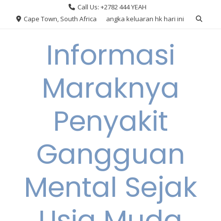
Skip
Call Us: +2782 444 YEAH
to
Cape Town, South Africa
angka keluaran hk hari ini
content
Informasi
Maraknya
Penyakit
Gangguan
Mental Sejak
Usia Muda