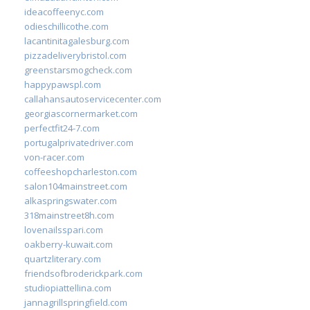
ideacoffeenyc.com
odieschillicothe.com
lacantinitagalesburg.com
pizzadeliverybristol.com
greenstarsmogcheck.com
happypawspl.com
callahansautoservicecenter.com
georgiascornermarket.com
perfectfit24-7.com
portugalprivatedriver.com
von-racer.com
coffeeshopcharleston.com
salon104mainstreet.com
alkaspringswater.com
318mainstreet8h.com
lovenailsspari.com
oakberry-kuwait.com
quartzliterary.com
friendsofbroderickpark.com
studiopiattellina.com
jannagrillspringfield.com