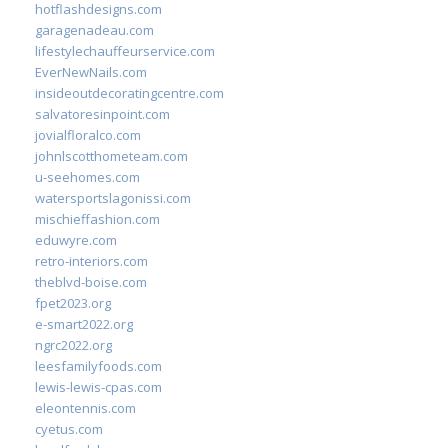
hotflashdesigns.com
garagenadeau.com
lifestylechauffeurservice.com
EverNewNails.com
insideoutdecoratingcentre.com
salvatoresinpoint.com
jovialfloralco.com
johnlscotthometeam.com
u-seehomes.com
watersportslagonissi.com
mischieffashion.com
eduwyre.com
retro-interiors.com
theblvd-boise.com
fpet2023.org
e-smart2022.org
ngrc2022.org
leesfamilyfoods.com
lewis-lewis-cpas.com
eleontennis.com
cyetus.com