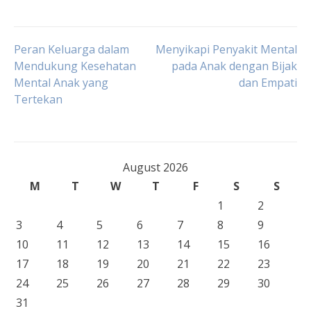
Post
Peran Keluarga dalam
Menyikapi Penyakit Mental
Mendukung Kesehatan
pada Anak dengan Bijak
Mental Anak yang
dan Empati
navigation
Tertekan
August 2026
M
T
W
T
F
S
S
1
2
3
4
5
6
7
8
9
10
11
12
13
14
15
16
17
18
19
20
21
22
23
24
25
26
27
28
29
30
31