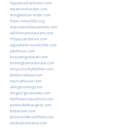
fujiyamacharleston.com
elpatronchardon.com
donglaishun-order.com
fiamc-rome2022.org
mariceworldessentials.com
lafisheriarestaurant.com
915jazzandmore.com
aguadulce-countryfair.com
jakehovis.com
bosswingsduluth.com
birminghamautocare.com
tonyscountrykitchen.com
jbellasnailspa.com
mychaihouse.com
alvisgrooming.com
thegeorginaestate.com
blythewoodseafood.com
paolosdelibangkok.com
bobacove.com
phoone24brookfield.com
mickeybarmama.com