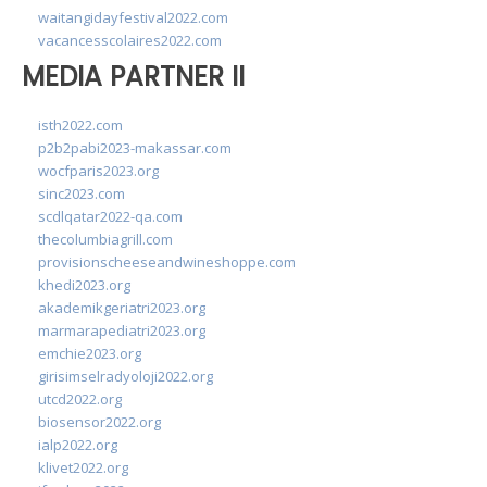
waitangidayfestival2022.com
vacancesscolaires2022.com
MEDIA PARTNER II
isth2022.com
p2b2pabi2023-makassar.com
wocfparis2023.org
sinc2023.com
scdlqatar2022-qa.com
thecolumbiagrill.com
provisionscheeseandwineshoppe.com
khedi2023.org
akademikgeriatri2023.org
marmarapediatri2023.org
emchie2023.org
girisimselradyoloji2022.org
utcd2022.org
biosensor2022.org
ialp2022.org
klivet2022.org