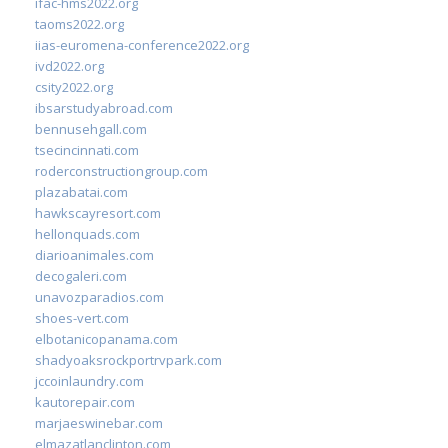
ifac-hms2022.org
taoms2022.org
iias-euromena-conference2022.org
ivd2022.org
csity2022.org
ibsarstudyabroad.com
bennusehgall.com
tsecincinnati.com
roderconstructiongroup.com
plazabatai.com
hawkscayresort.com
hellonquads.com
diarioanimales.com
decogaleri.com
unavozparadios.com
shoes-vert.com
elbotanicopanama.com
shadyoaksrockportrvpark.com
jccoinlaundry.com
kautorepair.com
marjaeswinebar.com
elmazatlanclinton.com