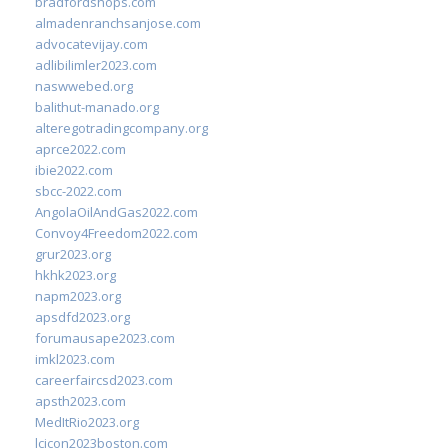
bradfordshops.com
almadenranchsanjose.com
advocatevijay.com
adlibilimler2023.com
naswwebed.org
balithut-manado.org
alteregotradingcompany.org
aprce2022.com
ibie2022.com
sbcc-2022.com
AngolaOilAndGas2022.com
Convoy4Freedom2022.com
grur2023.org
hkhk2023.org
napm2023.org
apsdfd2023.org
forumausape2023.com
imkl2023.com
careerfaircsd2023.com
apsth2023.com
MedItRio2023.org
lcicon2023boston.com