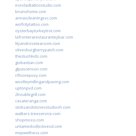
ironcladtattoostudio.com
bruinshome.com
annascleaningsvc.com
wolfcitytattoo.com
oysterbayturkeytrot.com
lafronterarestauranteybar.com
lilyandrosetearoom.com
olivesburgberrypatch.com
theslushkids.com
giobastian.com
glpascensori.com
rifloorepoxy.com
woolleymillingandpaving.com
uptonpvd.com
2troublegrill.com
casateranga.com
sticksandstonesstudiooh.com
walkers-treeservice.com
shopmossi.com
untamedcollectivesd.com
mxpwellness.com