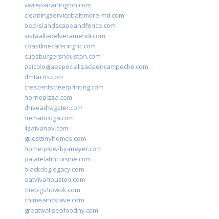
vwrepairarlington.com
cleaningservicebaltimore-md.com
beckslandscapeandfence.com
vistaaltadelveramendi.com
coastlinecateringnc.com
cuesburgershouston.com
psicologiaespecializadaencampeche.com
dmtacos.com
crescentstreetprinting.com
hornopizza.com
driveadragster.com
hematologa.com
lizaivanov.com
guesttinyhomes.com
home-plow-by-meyer.com
palatelatincuisine.com
blackdoglegacy.com
eatvivahouston.com
thebigshowok.com
chimeandstave.com
greatwallseafoodny.com