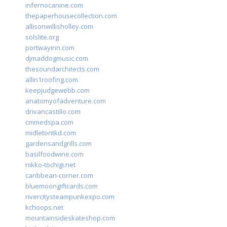
infernocanine.com
thepaperhousecollection.com
allisonwillisholley.com
solslite.org
portwayinn.com
djmaddogmusic.com
thesoundarchitects.com
allin1roofing.com
keepjudgewebb.com
anatomyofadventure.com
drivancastillo.com
cmmedspa.com
midletontkd.com
gardensandgrills.com
basilfoodwine.com
nikko-tochigi.net
caribbean-corner.com
bluemoongiftcards.com
rivercitysteampunkexpo.com
kchoops.net
mountainsideskateshop.com