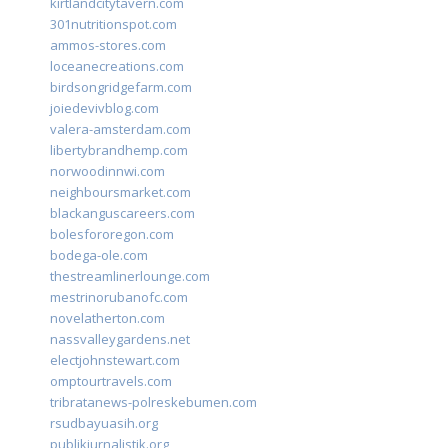
kirtlandcitytavern.com
301nutritionspot.com
ammos-stores.com
loceanecreations.com
birdsongridgefarm.com
joiedevivblog.com
valera-amsterdam.com
libertybrandhemp.com
norwoodinnwi.com
neighboursmarket.com
blackanguscareers.com
bolesfororegon.com
bodega-ole.com
thestreamlinerlounge.com
mestrinorubanofc.com
novelatherton.com
nassvalleygardens.net
electjohnstewart.com
omptourtravels.com
tribratanews-polreskebumen.com
rsudbayuasih.org
publikjurnalistik.org