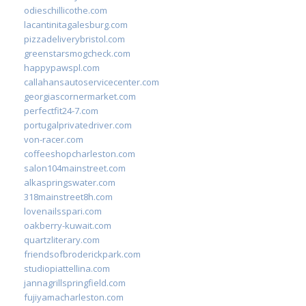
odieschillicothe.com
lacantinitagalesburg.com
pizzadeliverybristol.com
greenstarsmogcheck.com
happypawspl.com
callahansautoservicecenter.com
georgiascornermarket.com
perfectfit24-7.com
portugalprivatedriver.com
von-racer.com
coffeeshopcharleston.com
salon104mainstreet.com
alkaspringswater.com
318mainstreet8h.com
lovenailsspari.com
oakberry-kuwait.com
quartzliterary.com
friendsofbroderickpark.com
studiopiattellina.com
jannagrillspringfield.com
fujiyamacharleston.com