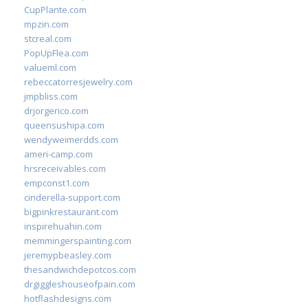
CupPlante.com
mpzin.com
stcreal.com
PopUpFlea.com
valueml.com
rebeccatorresjewelry.com
jmpbliss.com
drjorgerico.com
queensushipa.com
wendyweimerdds.com
ameri-camp.com
hrsreceivables.com
empconst1.com
cinderella-support.com
bigpinkrestaurant.com
inspirehuahin.com
memmingerspainting.com
jeremypbeasley.com
thesandwichdepotcos.com
drgiggleshouseofpain.com
hotflashdesigns.com