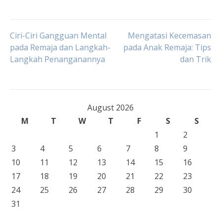
Post
Ciri-Ciri Gangguan Mental
Mengatasi Kecemasan
pada Remaja dan Langkah-
pada Anak Remaja: Tips
Langkah Penanganannya
dan Trik
navigation
August 2026
M
T
W
T
F
S
S
1
2
3
4
5
6
7
8
9
10
11
12
13
14
15
16
17
18
19
20
21
22
23
24
25
26
27
28
29
30
31