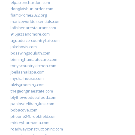
elpatronchardon.com
donglaishun-order.com
fiamc-rome2022.org
mariceworldessentials.com
lafisheriarestaurant.com
915jazzandmore.com
aguadulce-countryfair.com
jakehovis.com
bosswingsduluth.com
birminghamautocare.com
tonyscountrykitchen.com
jbellasnailspa.com
mychaihouse.com
alvisgrooming.com
thegeorginaestate.com
blythewoodseafood.com
paolosdelibangkok.com
bobacove.com
phoone24brookfield.com
mickeybarmama.com
roadwayconstructioninc.com