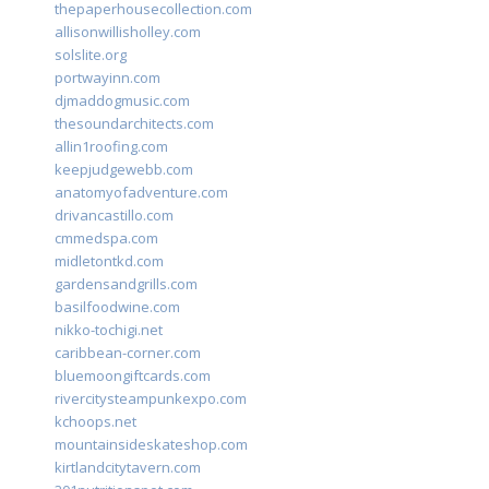
thepaperhousecollection.com
allisonwillisholley.com
solslite.org
portwayinn.com
djmaddogmusic.com
thesoundarchitects.com
allin1roofing.com
keepjudgewebb.com
anatomyofadventure.com
drivancastillo.com
cmmedspa.com
midletontkd.com
gardensandgrills.com
basilfoodwine.com
nikko-tochigi.net
caribbean-corner.com
bluemoongiftcards.com
rivercitysteampunkexpo.com
kchoops.net
mountainsideskateshop.com
kirtlandcitytavern.com