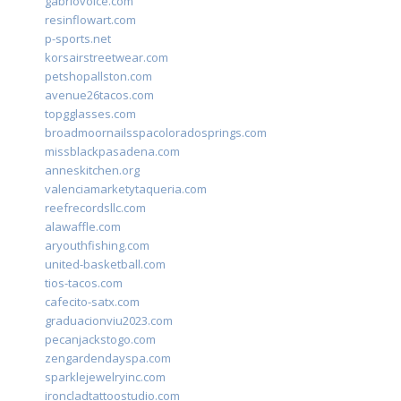
gabriovoice.com
resinflowart.com
p-sports.net
korsairstreetwear.com
petshopallston.com
avenue26tacos.com
topgglasses.com
broadmoornailsspacoloradosprings.com
missblackpasadena.com
anneskitchen.org
valenciamarketytaqueria.com
reefrecordsllc.com
alawaffle.com
aryouthfishing.com
united-basketball.com
tios-tacos.com
cafecito-satx.com
graduacionviu2023.com
pecanjackstogo.com
zengardendayspa.com
sparklejewelryinc.com
ironcladtattoostudio.com