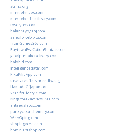
alaskapolitics.com
stsmp.org
manoelneves.com
mandelaeffectlibrary.com
roselynns.com
balanceyoganj.com
salesforceblogs.com
TrainGames365.com
BaytownEvaCationRentals.com
JabalpurCakeDelivery.com
halobjd.com
intelligenceqatar.com
PikaPikaApp.com
takecareofbusinessdfw.org
HamadaOfJapan.com
VersifyLifestyle.com
kingscreekadventures.com
antaeuslabs.com
purelycleanchemdry.com
WishOping.com
shoplegacee.com
bonvivantshop.com