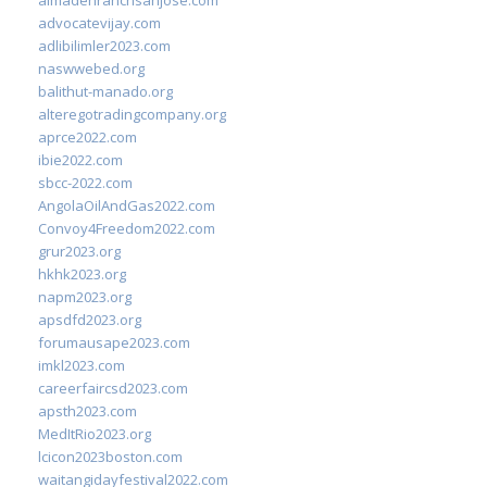
almadenranchsanjose.com
advocatevijay.com
adlibilimler2023.com
naswwebed.org
balithut-manado.org
alteregotradingcompany.org
aprce2022.com
ibie2022.com
sbcc-2022.com
AngolaOilAndGas2022.com
Convoy4Freedom2022.com
grur2023.org
hkhk2023.org
napm2023.org
apsdfd2023.org
forumausape2023.com
imkl2023.com
careerfaircsd2023.com
apsth2023.com
MedItRio2023.org
lcicon2023boston.com
waitangidayfestival2022.com