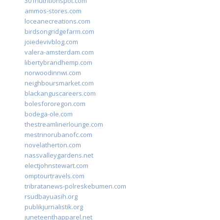
301nutritionspot.com
ammos-stores.com
loceanecreations.com
birdsongridgefarm.com
joiedevivblog.com
valera-amsterdam.com
libertybrandhemp.com
norwoodinnwi.com
neighboursmarket.com
blackanguscareers.com
bolesfororegon.com
bodega-ole.com
thestreamlinerlounge.com
mestrinorubanofc.com
novelatherton.com
nassvalleygardens.net
electjohnstewart.com
omptourtravels.com
tribratanews-polreskebumen.com
rsudbayuasih.org
publikjurnalistik.org
juneteenthapparel.net