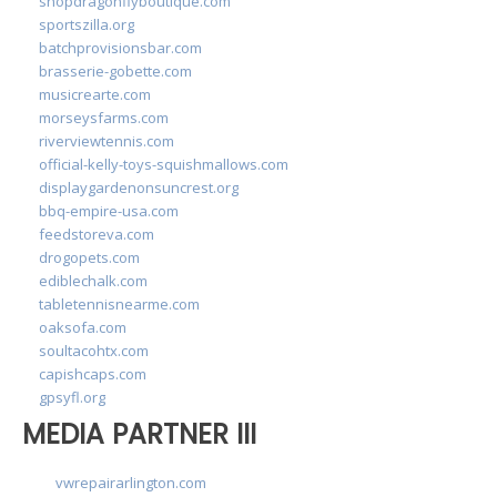
shopdragonflyboutique.com
sportszilla.org
batchprovisionsbar.com
brasserie-gobette.com
musicrearte.com
morseysfarms.com
riverviewtennis.com
official-kelly-toys-squishmallows.com
displaygardenonsuncrest.org
bbq-empire-usa.com
feedstoreva.com
drogopets.com
ediblechalk.com
tabletennisnearme.com
oaksofa.com
soultacohtx.com
capishcaps.com
gpsyfl.org
MEDIA PARTNER III
vwrepairarlington.com