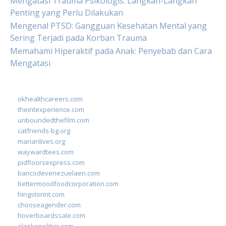
Mengatasi Trauma Psikologis: Langkah-Langkah
Penting yang Perlu Dilakukan
Mengenal PTSD: Gangguan Kesehatan Mental yang
Sering Terjadi pada Korban Trauma
Memahami Hiperaktif pada Anak: Penyebab dan Cara
Mengatasi
okhealthcareers.com
theintexperience.com
unboundedthefilm.com
catfriends-bg.org
marianlives.org
waywardtees.com
pidfloorsexpress.com
bancodevenezuelaen.com
bettermoodfoodcorporation.com
hingstonnt.com
chooseagender.com
hoverboardssale.com