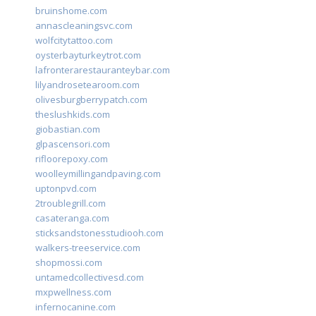
bruinshome.com
annascleaningsvc.com
wolfcitytattoo.com
oysterbayturkeytrot.com
lafronterarestauranteybar.com
lilyandrosetearoom.com
olivesburgberrypatch.com
theslushkids.com
giobastian.com
glpascensori.com
rifloorepoxy.com
woolleymillingandpaving.com
uptonpvd.com
2troublegrill.com
casateranga.com
sticksandstonesstudiooh.com
walkers-treeservice.com
shopmossi.com
untamedcollectivesd.com
mxpwellness.com
infernocanine.com