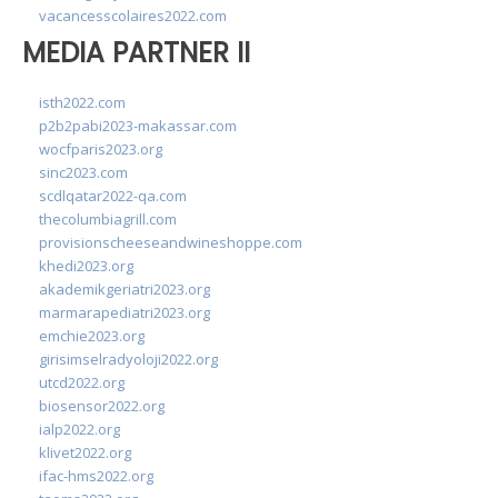
vacancesscolaires2022.com
MEDIA PARTNER II
isth2022.com
p2b2pabi2023-makassar.com
wocfparis2023.org
sinc2023.com
scdlqatar2022-qa.com
thecolumbiagrill.com
provisionscheeseandwineshoppe.com
khedi2023.org
akademikgeriatri2023.org
marmarapediatri2023.org
emchie2023.org
girisimselradyoloji2022.org
utcd2022.org
biosensor2022.org
ialp2022.org
klivet2022.org
ifac-hms2022.org