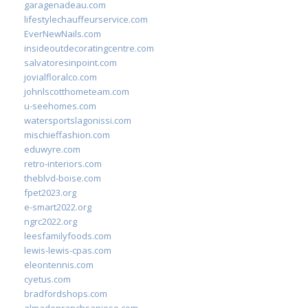
garagenadeau.com
lifestylechauffeurservice.com
EverNewNails.com
insideoutdecoratingcentre.com
salvatoresinpoint.com
jovialfloralco.com
johnlscotthometeam.com
u-seehomes.com
watersportslagonissi.com
mischieffashion.com
eduwyre.com
retro-interiors.com
theblvd-boise.com
fpet2023.org
e-smart2022.org
ngrc2022.org
leesfamilyfoods.com
lewis-lewis-cpas.com
eleontennis.com
cyetus.com
bradfordshops.com