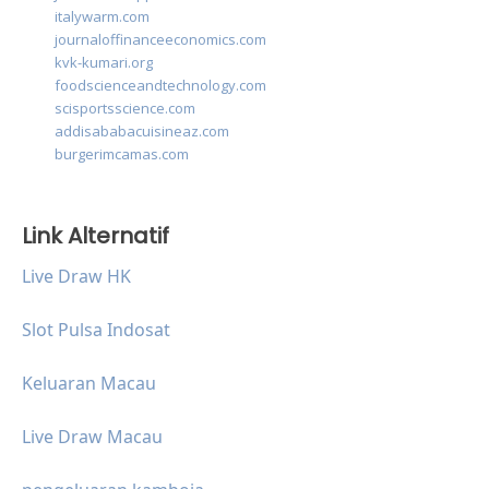
italywarm.com
journaloffinanceeconomics.com
kvk-kumari.org
foodscienceandtechnology.com
scisportsscience.com
addisababacuisineaz.com
burgerimcamas.com
Link Alternatif
Live Draw HK
Slot Pulsa Indosat
Keluaran Macau
Live Draw Macau