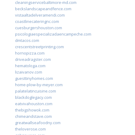
cleaningservicebaltimore-md.com
beckslandscapeandfence.com
vistaaltadelveramendi.com
coastlinecateringnc.com
cuesburgershouston.com
psicologiaespecializadaencampeche.com
dmtacos.com
crescentstreetprinting.com
hornopizza.com
driveadragster.com
hematologa.com
lizaivanov.com
guesttinyhomes.com
home-plow-by-meyer.com
palatelatincuisine.com
blackdoglegacy.com
eatvivahouston.com
thebigshowok.com
chimeandstave.com
greatwallseafoodny.com
theloverose.com