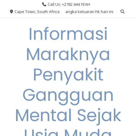
Skip
Call Us: +2782 444 YEAH
to
Cape Town, South Africa
angka keluaran hk hari ini
content
Informasi
Maraknya
Penyakit
Gangguan
Mental Sejak
Usia Muda