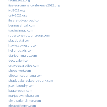
taoms2022.org
iias-euromena-conference2022.org
ivd2022.org
csity2022.org
ibsarstudyabroad.com
bennusehgall.com
tsecincinnati.com
roderconstructiongroup.com
plazabatai.com
hawkscayresort.com
hellonquads.com
diarioanimales.com
decogaleri.com
unavozparadios.com
shoes-vert.com
elbotanicopanama.com
shadyoaksrockportrvpark.com
jccoinlaundry.com
kautorepair.com
marjaeswinebar.com
elmazatlanclinton.com
ideacoffeenyc.com