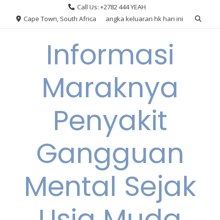
Skip
Call Us: +2782 444 YEAH
to
Cape Town, South Africa
angka keluaran hk hari ini
content
Informasi
Maraknya
Penyakit
Gangguan
Mental Sejak
Usia Muda