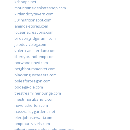
kchoops.net
mountainsideskateshop.com
kirtlandcitytavern.com
301nutritionspot.com
ammos-stores.com
loceanecreations.com
birdsongridgefarm.com
joiedevivblog.com
valera-amsterdam.com
libertybrandhemp.com
norwoodinnwi.com
neighboursmarket.com
blackanguscareers.com
bolesfororegon.com
bodega-ole.com
thestreamlinerlounge.com
mestrinorubanofc.com
novelatherton.com
nassvalleygardens.net
electjohnstewart.com
omptourtravels.com
tribratanews-polreskebumen.com