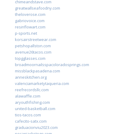
chimeandstave.com
greatwallseafoodny.com
theloverose.com
gabriovoice.com
resinflowart.com
p-sports.net
korsairstreetwear.com
petshopallston.com
avenue26tacos.com
topgglasses.com
broadmoornailsspacoloradosprings.com
missblackpasadena.com
anneskitchen.org
valenciamarketytaqueria.com
reefrecordsllc.com
alawaffle.com
aryouthfishing.com
united-basketball.com
tios-tacos.com
cafecito-satx.com
graduacionviu2023.com
pecanjackstogo.com