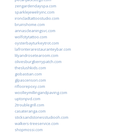
zengardendayspa.com
sparklejewelryinc.com
ironcladtattoostudio.com
bruinshome.com
annascleaningsvc.com
wolfcitytattoo.com
oysterbayturkeytrot.com
lafronterarestauranteybar.com
lilyandrosetearoom.com
olivesburgberrypatch.com
theslushkids.com
giobastian.com
glpascensori.com
rifloorepoxy.com
woolleymillingandpaving.com
uptonpvd.com
2troublegrill.com
casateranga.com
sticksandstonesstudiooh.com
walkers-treeservice.com
shopmossi.com