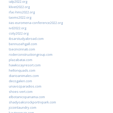
ialp2022.org
klivet2022.org
ifac-hms2022.org
taoms2022.org
iias-euromena-conference2022.org
ivd2022.org
csity2022.org
ibsarstudyabroad.com
bennusehgall.com
tsecincinnati.com
roderconstructiongroup.com
plazabatai.com
hawkscayresort.com
hellonquads.com
diarioanimales.com
decogaleri.com
unavozparadios.com
shoes-vert.com
elbotanicopanama.com
shadyoaksrockportrvpark.com
jccoinlaundry.com
kautorepair.com