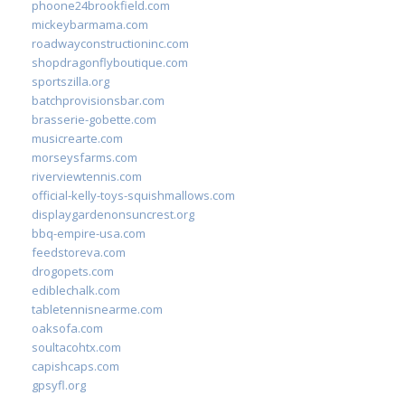
phoone24brookfield.com
mickeybarmama.com
roadwayconstructioninc.com
shopdragonflyboutique.com
sportszilla.org
batchprovisionsbar.com
brasserie-gobette.com
musicrearte.com
morseysfarms.com
riverviewtennis.com
official-kelly-toys-squishmallows.com
displaygardenonsuncrest.org
bbq-empire-usa.com
feedstoreva.com
drogopets.com
ediblechalk.com
tabletennisnearme.com
oaksofa.com
soultacohtx.com
capishcaps.com
gpsyfl.org