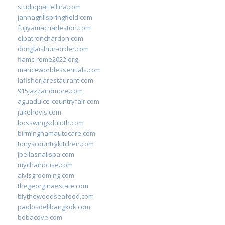
studiopiattellina.com
jannagrillspringfield.com
fujiyamacharleston.com
elpatronchardon.com
donglaishun-order.com
fiamc-rome2022.org
mariceworldessentials.com
lafisheriarestaurant.com
915jazzandmore.com
aguadulce-countryfair.com
jakehovis.com
bosswingsduluth.com
birminghamautocare.com
tonyscountrykitchen.com
jbellasnailspa.com
mychaihouse.com
alvisgrooming.com
thegeorginaestate.com
blythewoodseafood.com
paolosdelibangkok.com
bobacove.com