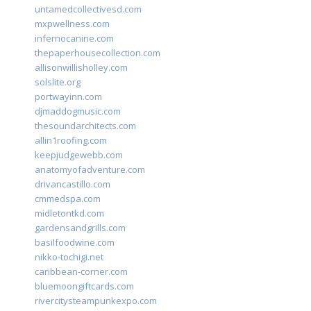
untamedcollectivesd.com
mxpwellness.com
infernocanine.com
thepaperhousecollection.com
allisonwillisholley.com
solslite.org
portwayinn.com
djmaddogmusic.com
thesoundarchitects.com
allin1roofing.com
keepjudgewebb.com
anatomyofadventure.com
drivancastillo.com
cmmedspa.com
midletontkd.com
gardensandgrills.com
basilfoodwine.com
nikko-tochigi.net
caribbean-corner.com
bluemoongiftcards.com
rivercitysteampunkexpo.com