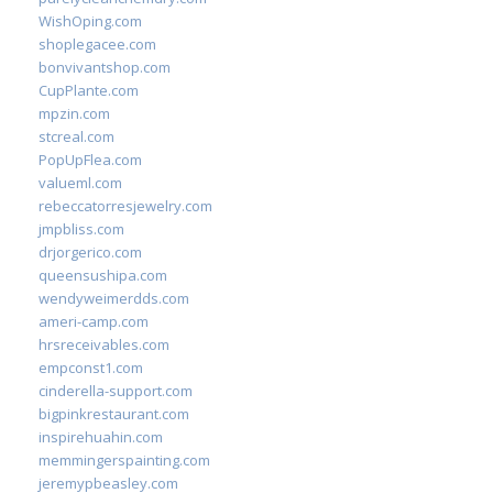
WishOping.com
shoplegacee.com
bonvivantshop.com
CupPlante.com
mpzin.com
stcreal.com
PopUpFlea.com
valueml.com
rebeccatorresjewelry.com
jmpbliss.com
drjorgerico.com
queensushipa.com
wendyweimerdds.com
ameri-camp.com
hrsreceivables.com
empconst1.com
cinderella-support.com
bigpinkrestaurant.com
inspirehuahin.com
memmingerspainting.com
jeremypbeasley.com