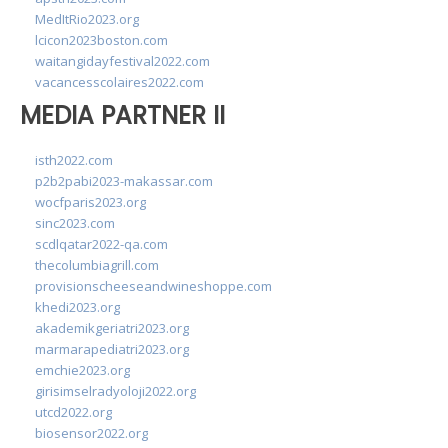
MedItRio2023.org
lcicon2023boston.com
waitangidayfestival2022.com
vacancesscolaires2022.com
MEDIA PARTNER II
isth2022.com
p2b2pabi2023-makassar.com
wocfparis2023.org
sinc2023.com
scdlqatar2022-qa.com
thecolumbiagrill.com
provisionscheeseandwineshoppe.com
khedi2023.org
akademikgeriatri2023.org
marmarapediatri2023.org
emchie2023.org
girisimselradyoloji2022.org
utcd2022.org
biosensor2022.org