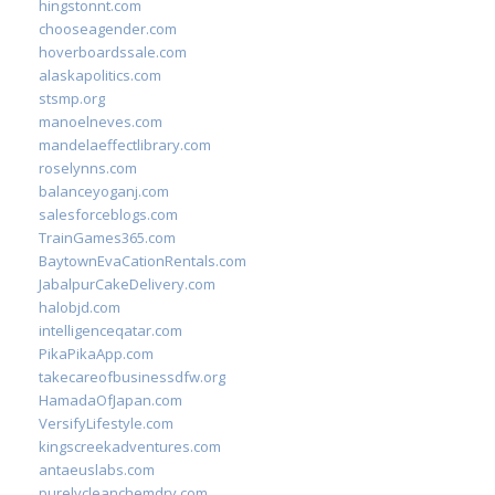
hingstonnt.com
chooseagender.com
hoverboardssale.com
alaskapolitics.com
stsmp.org
manoelneves.com
mandelaeffectlibrary.com
roselynns.com
balanceyoganj.com
salesforceblogs.com
TrainGames365.com
BaytownEvaCationRentals.com
JabalpurCakeDelivery.com
halobjd.com
intelligenceqatar.com
PikaPikaApp.com
takecareofbusinessdfw.org
HamadaOfJapan.com
VersifyLifestyle.com
kingscreekadventures.com
antaeuslabs.com
purelycleanchemdry.com