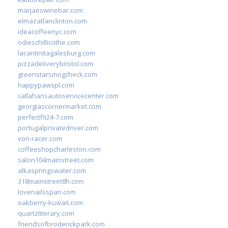
marjaeswinebar.com
elmazatlanclinton.com
ideacoffeenyc.com
odieschillicothe.com
lacantinitagalesburg.com
pizzadeliverybristol.com
greenstarsmogcheck.com
happypawspl.com
callahansautoservicecenter.com
georgiascornermarket.com
perfectfit24-7.com
portugalprivatedriver.com
von-racer.com
coffeeshopcharleston.com
salon104mainstreet.com
alkaspringswater.com
318mainstreet8h.com
lovenailsspari.com
oakberry-kuwait.com
quartzliterary.com
friendsofbroderickpark.com