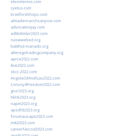
eleontennis.com
cyetus.com
bradfordshops.com
almadenranchsanjose.com
advocatevijay.com
adlibilimler2023.com
naswwebed.org
balithut-manado.org
alteregotradingcompany.org
aprce2022.com
ibie2022.com
sbcc-2022.com
AngolaOilAndGas2022.com
Convoy4Freedom2022.com
grur2023.org
hkhk2023.org
napm2023.org
apsdfd2023.org
forumausape2023.com
imkl2023.com
careerfaircsd2023.com
apsth2023.com