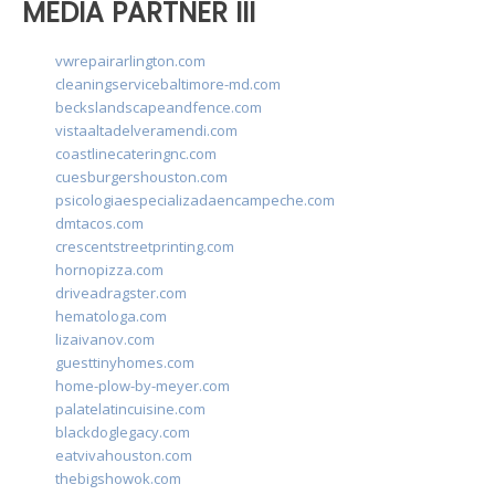
MEDIA PARTNER III
vwrepairarlington.com
cleaningservicebaltimore-md.com
beckslandscapeandfence.com
vistaaltadelveramendi.com
coastlinecateringnc.com
cuesburgershouston.com
psicologiaespecializadaencampeche.com
dmtacos.com
crescentstreetprinting.com
hornopizza.com
driveadragster.com
hematologa.com
lizaivanov.com
guesttinyhomes.com
home-plow-by-meyer.com
palatelatincuisine.com
blackdoglegacy.com
eatvivahouston.com
thebigshowok.com