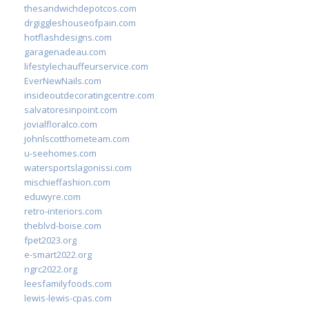
thesandwichdepotcos.com
drgiggleshouseofpain.com
hotflashdesigns.com
garagenadeau.com
lifestylechauffeurservice.com
EverNewNails.com
insideoutdecoratingcentre.com
salvatoresinpoint.com
jovialfloralco.com
johnlscotthometeam.com
u-seehomes.com
watersportslagonissi.com
mischieffashion.com
eduwyre.com
retro-interiors.com
theblvd-boise.com
fpet2023.org
e-smart2022.org
ngrc2022.org
leesfamilyfoods.com
lewis-lewis-cpas.com