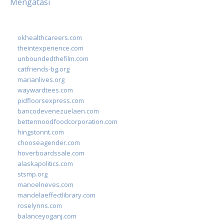
Mengatasi
okhealthcareers.com
theintexperience.com
unboundedthefilm.com
catfriends-bg.org
marianlives.org
waywardtees.com
pidfloorsexpress.com
bancodevenezuelaen.com
bettermoodfoodcorporation.com
hingstonnt.com
chooseagender.com
hoverboardssale.com
alaskapolitics.com
stsmp.org
manoelneves.com
mandelaeffectlibrary.com
roselynns.com
balanceyoganj.com