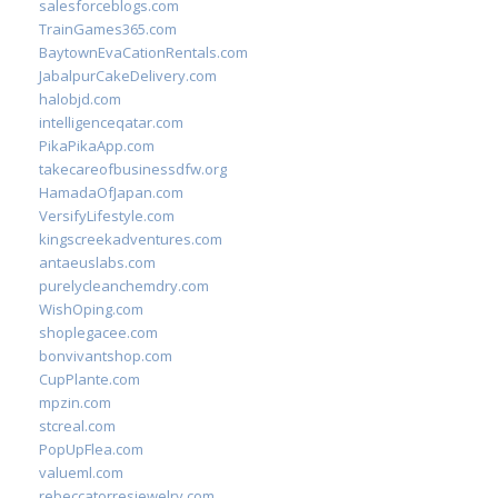
salesforceblogs.com
TrainGames365.com
BaytownEvaCationRentals.com
JabalpurCakeDelivery.com
halobjd.com
intelligenceqatar.com
PikaPikaApp.com
takecareofbusinessdfw.org
HamadaOfJapan.com
VersifyLifestyle.com
kingscreekadventures.com
antaeuslabs.com
purelycleanchemdry.com
WishOping.com
shoplegacee.com
bonvivantshop.com
CupPlante.com
mpzin.com
stcreal.com
PopUpFlea.com
valueml.com
rebeccatorresjewelry.com