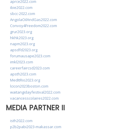
aprce2022.com
ibie2022.com
sbcc-2022.com
AngolaOilAndGas2022.com
Convoy4Freedom2022.com
grur2023.org
hkhk2023.org
napm2023.org
apsdfd2023.org
forumausape2023.com
imkl2023.com
careerfaircsd2023.com
apsth2023.com
MedItRio2023.org
lcicon2023boston.com
waitangidayfestival2022.com
vacancesscolaires2022.com
MEDIA PARTNER II
isth2022.com
p2b2pabi2023-makassar.com