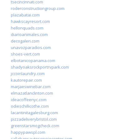
tsecincinnati.com
roderconstructiongroup.com
plazabatai.com
hawkscayresort.com
hellonquads.com
diarioanimales.com
decogaleri.com
unavozparadios.com
shoes-vert.com
elbotanicopanama.com
shadyoaksrockportrvpark.com
jccoinlaundry.com
kautorepair.com
marjaeswinebar.com
elmazatlanclinton.com
ideacoffeenyc.com
odieschillicothe.com
lacantinitagalesburg.com
pizzadeliverybristol.com
greenstarsmogcheck.com
happypawspl.com
callahansautoservicecenter.com