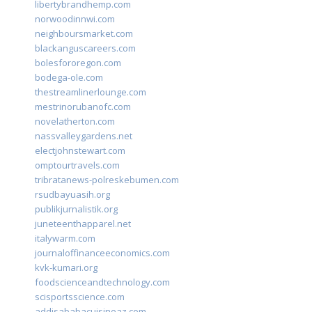
libertybrandhemp.com
norwoodinnwi.com
neighboursmarket.com
blackanguscareers.com
bolesfororegon.com
bodega-ole.com
thestreamlinerlounge.com
mestrinorubanofc.com
novelatherton.com
nassvalleygardens.net
electjohnstewart.com
omptourtravels.com
tribratanews-polreskebumen.com
rsudbayuasih.org
publikjurnalistik.org
juneteenthapparel.net
italywarm.com
journaloffinanceeconomics.com
kvk-kumari.org
foodscienceandtechnology.com
scisportsscience.com
addisababacuisineaz.com