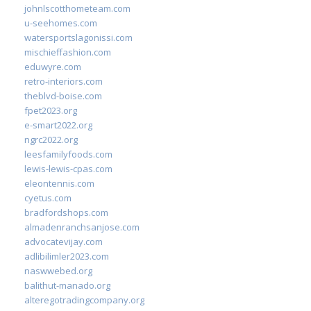
johnlscotthometeam.com
u-seehomes.com
watersportslagonissi.com
mischieffashion.com
eduwyre.com
retro-interiors.com
theblvd-boise.com
fpet2023.org
e-smart2022.org
ngrc2022.org
leesfamilyfoods.com
lewis-lewis-cpas.com
eleontennis.com
cyetus.com
bradfordshops.com
almadenranchsanjose.com
advocatevijay.com
adlibilimler2023.com
naswwebed.org
balithut-manado.org
alteregotradingcompany.org