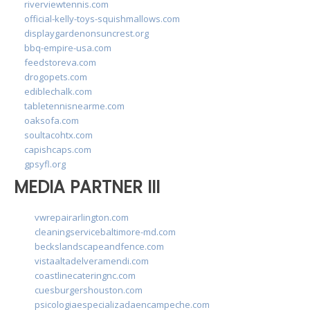
riverviewtennis.com
official-kelly-toys-squishmallows.com
displaygardenonsuncrest.org
bbq-empire-usa.com
feedstoreva.com
drogopets.com
ediblechalk.com
tabletennisnearme.com
oaksofa.com
soultacohtx.com
capishcaps.com
gpsyfl.org
MEDIA PARTNER III
vwrepairarlington.com
cleaningservicebaltimore-md.com
beckslandscapeandfence.com
vistaaltadelveramendi.com
coastlinecateringnc.com
cuesburgershouston.com
psicologiaespecializadaencampeche.com