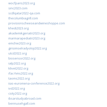
wocfparis2023.org
sinc2023.com
scdlqatar2022-qa.com
thecolumbiagrill.com
provisionscheeseandwineshoppe.com
khedi2023.org
akademikgeriatri2023.org
marmarapediatri2023.org
emchie2023.org
girisimselradyoloji2022.org
utcd2022.org
biosensor2022.org
ialp2022.org
klivet2022.org
ifac-hms2022.org
taoms2022.org
iias-euromena-conference2022.org
ivd2022.org
csity2022.org
ibsarstudyabroad.com
bennusehgall.com