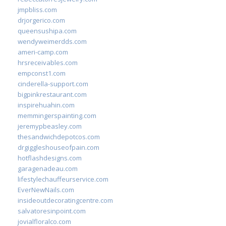
jmpbliss.com
drjorgerico.com
queensushipa.com
wendyweimerdds.com
ameri-camp.com
hrsreceivables.com
empconst1.com
cinderella-support.com
bigpinkrestaurant.com
inspirehuahin.com
memmingerspainting.com
jeremypbeasley.com
thesandwichdepotcos.com
drgiggleshouseofpain.com
hotflashdesigns.com
garagenadeau.com
lifestylechauffeurservice.com
EverNewNails.com
insideoutdecoratingcentre.com
salvatoresinpoint.com
jovialfloralco.com