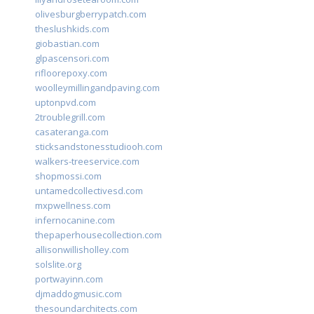
olivesburgberrypatch.com
theslushkids.com
giobastian.com
glpascensori.com
rifloorepoxy.com
woolleymillingandpaving.com
uptonpvd.com
2troublegrill.com
casateranga.com
sticksandstonesstudiooh.com
walkers-treeservice.com
shopmossi.com
untamedcollectivesd.com
mxpwellness.com
infernocanine.com
thepaperhousecollection.com
allisonwillisholley.com
solslite.org
portwayinn.com
djmaddogmusic.com
thesoundarchitects.com