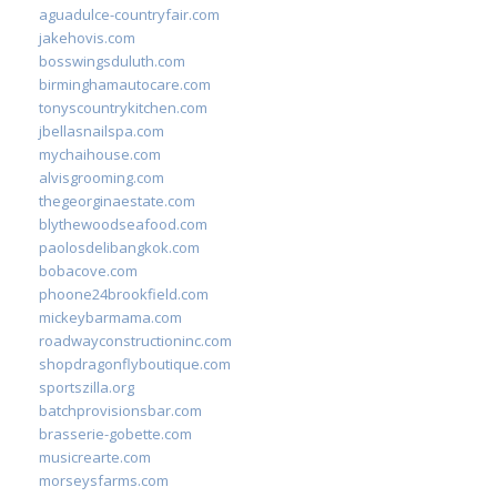
aguadulce-countryfair.com
jakehovis.com
bosswingsduluth.com
birminghamautocare.com
tonyscountrykitchen.com
jbellasnailspa.com
mychaihouse.com
alvisgrooming.com
thegeorginaestate.com
blythewoodseafood.com
paolosdelibangkok.com
bobacove.com
phoone24brookfield.com
mickeybarmama.com
roadwayconstructioninc.com
shopdragonflyboutique.com
sportszilla.org
batchprovisionsbar.com
brasserie-gobette.com
musicrearte.com
morseysfarms.com