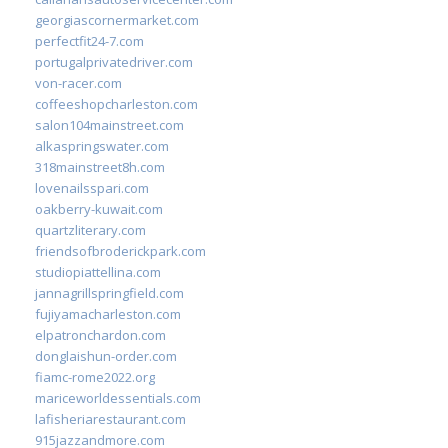
georgiascornermarket.com
perfectfit24-7.com
portugalprivatedriver.com
von-racer.com
coffeeshopcharleston.com
salon104mainstreet.com
alkaspringswater.com
318mainstreet8h.com
lovenailsspari.com
oakberry-kuwait.com
quartzliterary.com
friendsofbroderickpark.com
studiopiattellina.com
jannagrillspringfield.com
fujiyamacharleston.com
elpatronchardon.com
donglaishun-order.com
fiamc-rome2022.org
mariceworldessentials.com
lafisheriarestaurant.com
915jazzandmore.com