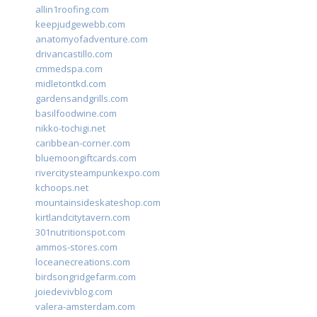
allin1roofing.com
keepjudgewebb.com
anatomyofadventure.com
drivancastillo.com
cmmedspa.com
midletontkd.com
gardensandgrills.com
basilfoodwine.com
nikko-tochigi.net
caribbean-corner.com
bluemoongiftcards.com
rivercitysteampunkexpo.com
kchoops.net
mountainsideskateshop.com
kirtlandcitytavern.com
301nutritionspot.com
ammos-stores.com
loceanecreations.com
birdsongridgefarm.com
joiedevivblog.com
valera-amsterdam.com