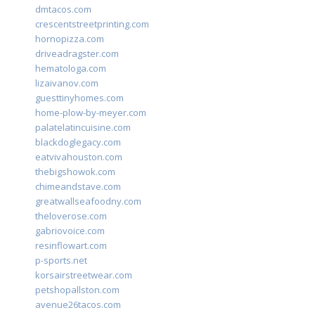
dmtacos.com
crescentstreetprinting.com
hornopizza.com
driveadragster.com
hematologa.com
lizaivanov.com
guesttinyhomes.com
home-plow-by-meyer.com
palatelatincuisine.com
blackdoglegacy.com
eatvivahouston.com
thebigshowok.com
chimeandstave.com
greatwallseafoodny.com
theloverose.com
gabriovoice.com
resinflowart.com
p-sports.net
korsairstreetwear.com
petshopallston.com
avenue26tacos.com