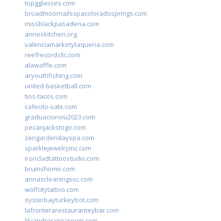
topgglasses.com
broadmoornailsspacoloradosprings.com
missblackpasadena.com
anneskitchen.org
valenciamarketytaqueria.com
reefrecordsllc.com
alawaffle.com
aryouthfishing.com
united-basketball.com
tios-tacos.com
cafecito-satx.com
graduacionviu2023.com
pecanjackstogo.com
zengardendayspa.com
sparklejewelryinc.com
ironcladtattoostudio.com
bruinshome.com
annascleaningsvc.com
wolfcitytattoo.com
oysterbayturkeytrot.com
lafronterarestauranteybar.com
lilyandrosetearoom.com