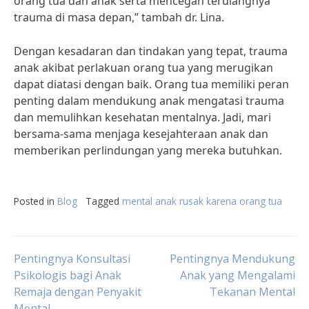
orang tua dan anak serta mencegah terulangnya
trauma di masa depan,” tambah dr. Lina.
Dengan kesadaran dan tindakan yang tepat, trauma
anak akibat perlakuan orang tua yang merugikan
dapat diatasi dengan baik. Orang tua memiliki peran
penting dalam mendukung anak mengatasi trauma
dan memulihkan kesehatan mentalnya. Jadi, mari
bersama-sama menjaga kesejahteraan anak dan
memberikan perlindungan yang mereka butuhkan.
Posted in
Blog
Tagged
mental anak rusak karena orang tua
Post
Pentingnya Konsultasi
Pentingnya Mendukung
Psikologis bagi Anak
Anak yang Mengalami
Remaja dengan Penyakit
Tekanan Mental
navigation
Mental