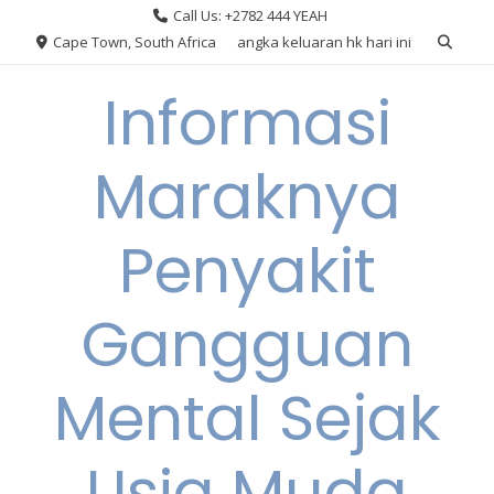
Skip
Call Us: +2782 444 YEAH
to
Cape Town, South Africa
angka keluaran hk hari ini
content
Informasi
Maraknya
Penyakit
Gangguan
Mental Sejak
Usia Muda