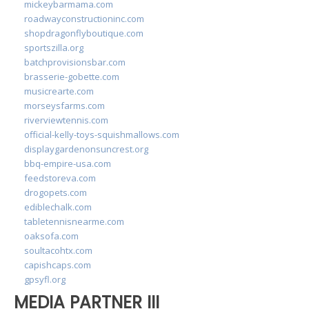
mickeybarmama.com
roadwayconstructioninc.com
shopdragonflyboutique.com
sportszilla.org
batchprovisionsbar.com
brasserie-gobette.com
musicrearte.com
morseysfarms.com
riverviewtennis.com
official-kelly-toys-squishmallows.com
displaygardenonsuncrest.org
bbq-empire-usa.com
feedstoreva.com
drogopets.com
ediblechalk.com
tabletennisnearme.com
oaksofa.com
soultacohtx.com
capishcaps.com
gpsyfl.org
MEDIA PARTNER III