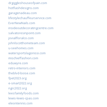
drgiggleshouseofpain.com
hotflashdesigns.com
garagenadeau.com
lifestylechauffeurservice.com
EverNewNails.com
insideoutdecoratingcentre.com
salvatoresinpoint.com
jovialfloralco.com
johnlscotthometeam.com
u-seehomes.com
watersportslagonissi.com
mischieffashion.com
eduwyre.com
retro-interiors.com
theblvd-boise.com
fpet2023.org
e-smart2022.org
ngrc2022.org
leesfamilyfoods.com
lewis-lewis-cpas.com
eleontennis.com