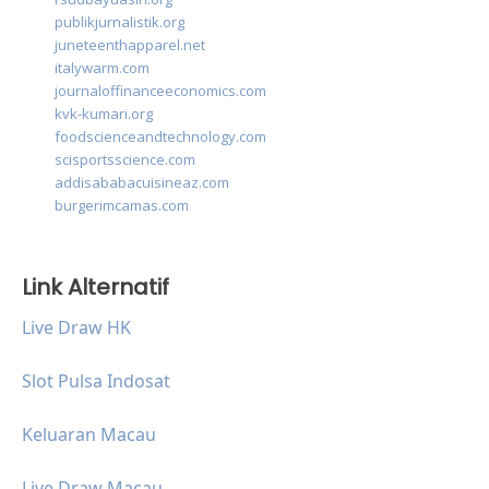
publikjurnalistik.org
juneteenthapparel.net
italywarm.com
journaloffinanceeconomics.com
kvk-kumari.org
foodscienceandtechnology.com
scisportsscience.com
addisababacuisineaz.com
burgerimcamas.com
Link Alternatif
Live Draw HK
Slot Pulsa Indosat
Keluaran Macau
Live Draw Macau