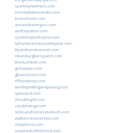
sparklejewelryinc.com
ironcladtattoostudio.com
bruinshome.com
annascleaningsvc.com
wolfcitytattoo.com
oysterbayturkeytrot.com
lafronterarestauranteybar.com
lilyandrosetearoom.com
olivesburgberrypatch.com
theslushkids.com
giobastian.com
glpascensori.com
rifloorepoxy.com
woolleymillingandpaving.com
uptonpvd.com
2troublegrill.com
casateranga.com
sticksandstonesstudiooh.com
walkers-treeservice.com
shopmossi.com
untamedcollectivesd.com