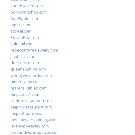
shoplegacee.com
bonvivantshop.com
CupPlante.com
mpzin.com
stcreal.com
PopUpFlea.com
valueml.com
rebeccatorresjewelry.com
jmpbliss.com
drjorgerico.com
queensushipa.com
wendyweimerdds.com
ameri-camp.com
hrsreceivables.com
empconst1.com
cinderella-support.com
bigpinkrestaurant.com
inspirehuahin.com
memmingerspainting.com
jeremypbeasley.com
thesandwichdepotcos.com