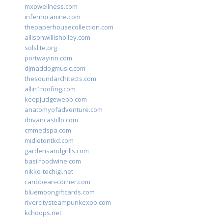
mxpwellness.com
infernocanine.com
thepaperhousecollection.com
allisonwillisholley.com
solslite.org
portwayinn.com
djmaddogmusic.com
thesoundarchitects.com
allin1roofing.com
keepjudgewebb.com
anatomyofadventure.com
drivancastillo.com
cmmedspa.com
midletontkd.com
gardensandgrills.com
basilfoodwine.com
nikko-tochigi.net
caribbean-corner.com
bluemoongiftcards.com
rivercitysteampunkexpo.com
kchoops.net