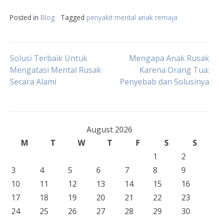
Posted in
Blog
Tagged
penyakit mental anak remaja
Post
Solusi Terbaik Untuk
Mengapa Anak Rusak
Mengatasi Mental Rusak
Karena Orang Tua:
Secara Alami
Penyebab dan Solusinya
navigation
August 2026
M
T
W
T
F
S
S
1
2
3
4
5
6
7
8
9
10
11
12
13
14
15
16
17
18
19
20
21
22
23
24
25
26
27
28
29
30