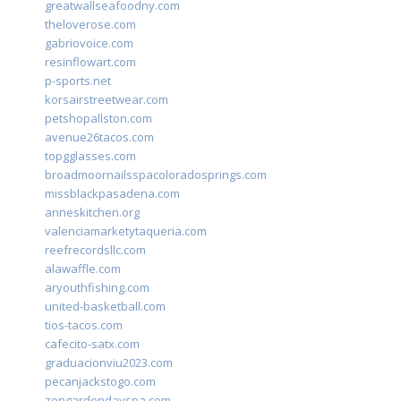
greatwallseafoodny.com
theloverose.com
gabriovoice.com
resinflowart.com
p-sports.net
korsairstreetwear.com
petshopallston.com
avenue26tacos.com
topgglasses.com
broadmoornailsspacoloradosprings.com
missblackpasadena.com
anneskitchen.org
valenciamarketytaqueria.com
reefrecordsllc.com
alawaffle.com
aryouthfishing.com
united-basketball.com
tios-tacos.com
cafecito-satx.com
graduacionviu2023.com
pecanjackstogo.com
zengardendayspa.com