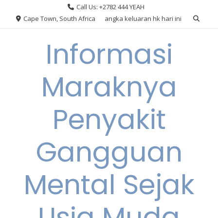
Skip
Call Us: +2782 444 YEAH
to
Cape Town, South Africa
angka keluaran hk hari ini
content
Informasi
Maraknya
Penyakit
Gangguan
Mental Sejak
Usia Muda