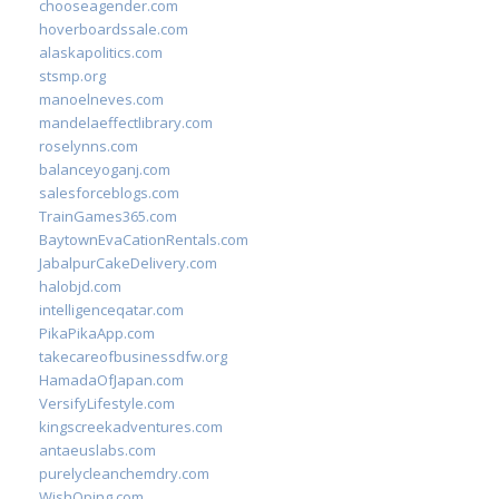
chooseagender.com
hoverboardssale.com
alaskapolitics.com
stsmp.org
manoelneves.com
mandelaeffectlibrary.com
roselynns.com
balanceyoganj.com
salesforceblogs.com
TrainGames365.com
BaytownEvaCationRentals.com
JabalpurCakeDelivery.com
halobjd.com
intelligenceqatar.com
PikaPikaApp.com
takecareofbusinessdfw.org
HamadaOfJapan.com
VersifyLifestyle.com
kingscreekadventures.com
antaeuslabs.com
purelycleanchemdry.com
WishOping.com