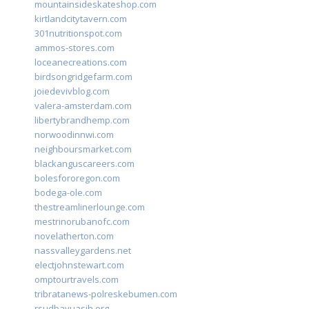
mountainsideskateshop.com
kirtlandcitytavern.com
301nutritionspot.com
ammos-stores.com
loceanecreations.com
birdsongridgefarm.com
joiedevivblog.com
valera-amsterdam.com
libertybrandhemp.com
norwoodinnwi.com
neighboursmarket.com
blackanguscareers.com
bolesfororegon.com
bodega-ole.com
thestreamlinerlounge.com
mestrinorubanofc.com
novelatherton.com
nassvalleygardens.net
electjohnstewart.com
omptourtravels.com
tribratanews-polreskebumen.com
rsudbayuasih.org