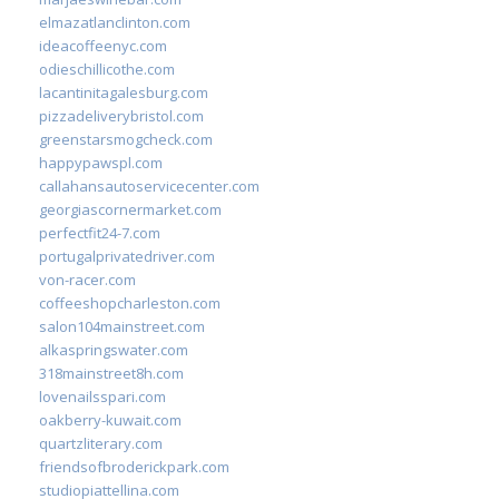
elmazatlanclinton.com
ideacoffeenyc.com
odieschillicothe.com
lacantinitagalesburg.com
pizzadeliverybristol.com
greenstarsmogcheck.com
happypawspl.com
callahansautoservicecenter.com
georgiascornermarket.com
perfectfit24-7.com
portugalprivatedriver.com
von-racer.com
coffeeshopcharleston.com
salon104mainstreet.com
alkaspringswater.com
318mainstreet8h.com
lovenailsspari.com
oakberry-kuwait.com
quartzliterary.com
friendsofbroderickpark.com
studiopiattellina.com