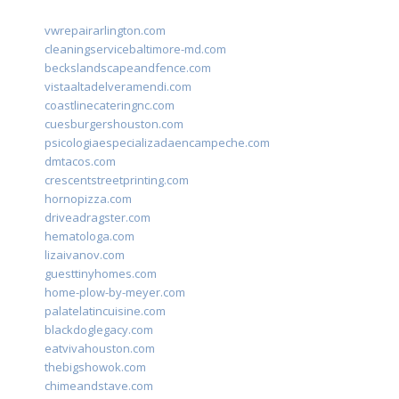
vwrepairarlington.com
cleaningservicebaltimore-md.com
beckslandscapeandfence.com
vistaaltadelveramendi.com
coastlinecateringnc.com
cuesburgershouston.com
psicologiaespecializadaencampeche.com
dmtacos.com
crescentstreetprinting.com
hornopizza.com
driveadragster.com
hematologa.com
lizaivanov.com
guesttinyhomes.com
home-plow-by-meyer.com
palatelatincuisine.com
blackdoglegacy.com
eatvivahouston.com
thebigshowok.com
chimeandstave.com