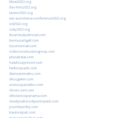
klivet2022.org
ifac-hms2022.org
taoms2022.org
iias-euromena-conference2022.org
ivd2022.org
csity2022.org
ibsarstudyabroad.com
bennusehgall.com
tsecincinnati.com
roderconstructiongroup.com
plazabatai.com
hawkscayresort.com
hellonquads.com
diarioanimales.com
decogaleri.com
unavozparadios.com
shoes-vert.com
elbotanicopanama.com
shadyoaksrockportrvpark.com
jccoinlaundry.com
kautorepair.com
marjaeswinebar.com