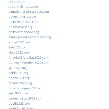
cyetus.com
bradfordshops.com
almadenranchsanjose.com
advocatevijay.com
adlibilimler2023.com
naswwebed.org
balithut-manado.org
alteregotradingcompany.org
aprce2022.com
ibie2022.com
sbcc-2022.com
AngolaOilAndGas2022.com
Convoy4Freedom2022.com
grur2023.org
hkhk2023.org
napm2023.org
apsdfd2023.org
forumausape2023.com
imkl2023.com
careerfaircsd2023.com
apsth2023.com
MedItRio2023.org