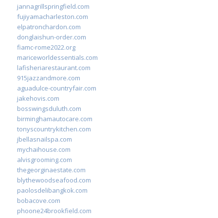
jannagrillspringfield.com
fujiyamacharleston.com
elpatronchardon.com
donglaishun-order.com
fiamc-rome2022.org
mariceworldessentials.com
lafisheriarestaurant.com
915jazzandmore.com
aguadulce-countryfair.com
jakehovis.com
bosswingsduluth.com
birminghamautocare.com
tonyscountrykitchen.com
jbellasnailspa.com
mychaihouse.com
alvisgrooming.com
thegeorginaestate.com
blythewoodseafood.com
paolosdelibangkok.com
bobacove.com
phoone24brookfield.com