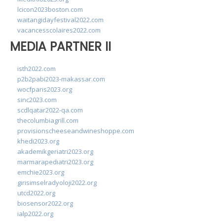
lcicon2023boston.com
waitangidayfestival2022.com
vacancesscolaires2022.com
MEDIA PARTNER II
isth2022.com
p2b2pabi2023-makassar.com
wocfparis2023.org
sinc2023.com
scdlqatar2022-qa.com
thecolumbiagrill.com
provisionscheeseandwineshoppe.com
khedi2023.org
akademikgeriatri2023.org
marmarapediatri2023.org
emchie2023.org
girisimselradyoloji2022.org
utcd2022.org
biosensor2022.org
ialp2022.org