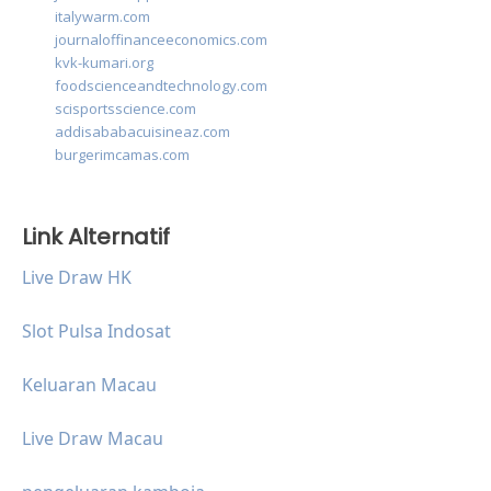
italywarm.com
journaloffinanceeconomics.com
kvk-kumari.org
foodscienceandtechnology.com
scisportsscience.com
addisababacuisineaz.com
burgerimcamas.com
Link Alternatif
Live Draw HK
Slot Pulsa Indosat
Keluaran Macau
Live Draw Macau