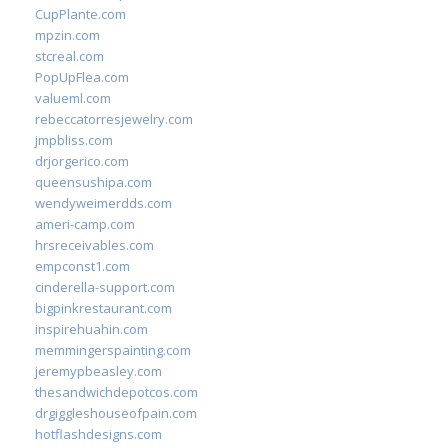
CupPlante.com
mpzin.com
stcreal.com
PopUpFlea.com
valueml.com
rebeccatorresjewelry.com
jmpbliss.com
drjorgerico.com
queensushipa.com
wendyweimerdds.com
ameri-camp.com
hrsreceivables.com
empconst1.com
cinderella-support.com
bigpinkrestaurant.com
inspirehuahin.com
memmingerspainting.com
jeremypbeasley.com
thesandwichdepotcos.com
drgiggleshouseofpain.com
hotflashdesigns.com