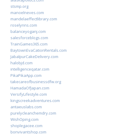
alaskapolitics.com
stsmp.org
manoelneves.com
mandelaeffectlibrary.com
roselynns.com
balanceyoganj.com
salesforceblogs.com
TrainGames365.com
BaytownEvaCationRentals.com
JabalpurCakeDelivery.com
halobjd.com
intelligenceqatar.com
PikaPikaApp.com
takecareofbusinessdfw.org
HamadaOfJapan.com
VersifyLifestyle.com
kingscreekadventures.com
antaeuslabs.com
purelycleanchemdry.com
WishOping.com
shoplegacee.com
bonvivantshop.com