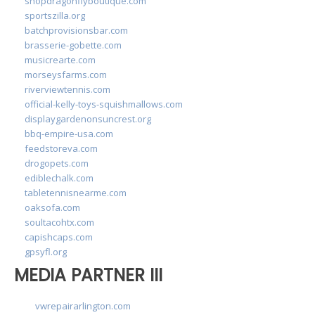
shopdragonflyboutique.com
sportszilla.org
batchprovisionsbar.com
brasserie-gobette.com
musicrearte.com
morseysfarms.com
riverviewtennis.com
official-kelly-toys-squishmallows.com
displaygardenonsuncrest.org
bbq-empire-usa.com
feedstoreva.com
drogopets.com
ediblechalk.com
tabletennisnearme.com
oaksofa.com
soultacohtx.com
capishcaps.com
gpsyfl.org
MEDIA PARTNER III
vwrepairarlington.com