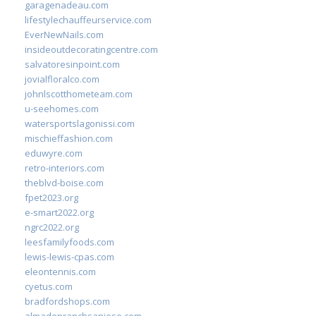
garagenadeau.com
lifestylechauffeurservice.com
EverNewNails.com
insideoutdecoratingcentre.com
salvatoresinpoint.com
jovialfloralco.com
johnlscotthometeam.com
u-seehomes.com
watersportslagonissi.com
mischieffashion.com
eduwyre.com
retro-interiors.com
theblvd-boise.com
fpet2023.org
e-smart2022.org
ngrc2022.org
leesfamilyfoods.com
lewis-lewis-cpas.com
eleontennis.com
cyetus.com
bradfordshops.com