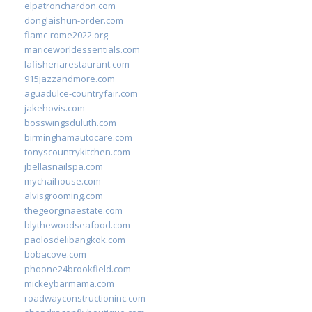
elpatronchardon.com
donglaishun-order.com
fiamc-rome2022.org
mariceworldessentials.com
lafisheriarestaurant.com
915jazzandmore.com
aguadulce-countryfair.com
jakehovis.com
bosswingsduluth.com
birminghamautocare.com
tonyscountrykitchen.com
jbellasnailspa.com
mychaihouse.com
alvisgrooming.com
thegeorginaestate.com
blythewoodseafood.com
paolosdelibangkok.com
bobacove.com
phoone24brookfield.com
mickeybarmama.com
roadwayconstructioninc.com