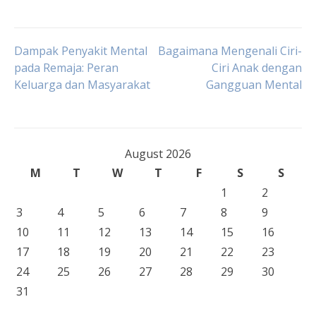
Post
Dampak Penyakit Mental
Bagaimana Mengenali Ciri-
pada Remaja: Peran
Ciri Anak dengan
Keluarga dan Masyarakat
Gangguan Mental
navigation
August 2026
M
T
W
T
F
S
S
1
2
3
4
5
6
7
8
9
10
11
12
13
14
15
16
17
18
19
20
21
22
23
24
25
26
27
28
29
30
31