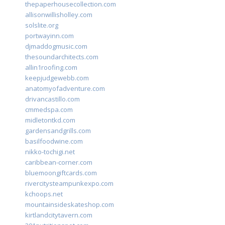
thepaperhousecollection.com
allisonwillisholley.com
solslite.org
portwayinn.com
djmaddogmusic.com
thesoundarchitects.com
allin1roofing.com
keepjudgewebb.com
anatomyofadventure.com
drivancastillo.com
cmmedspa.com
midletontkd.com
gardensandgrills.com
basilfoodwine.com
nikko-tochigi.net
caribbean-corner.com
bluemoongiftcards.com
rivercitysteampunkexpo.com
kchoops.net
mountainsideskateshop.com
kirtlandcitytavern.com