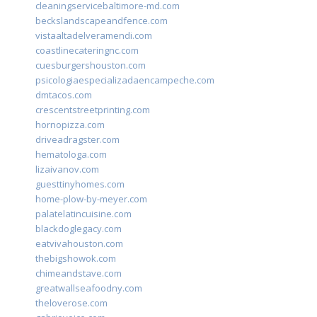
cleaningservicebaltimore-md.com
beckslandscapeandfence.com
vistaaltadelveramendi.com
coastlinecateringnc.com
cuesburgershouston.com
psicologiaespecializadaencampeche.com
dmtacos.com
crescentstreetprinting.com
hornopizza.com
driveadragster.com
hematologa.com
lizaivanov.com
guesttinyhomes.com
home-plow-by-meyer.com
palatelatincuisine.com
blackdoglegacy.com
eatvivahouston.com
thebigshowok.com
chimeandstave.com
greatwallseafoodny.com
theloverose.com