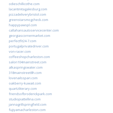
odieschillicothe.com
lacantinitagalesburg.com
pizzadeliverybristol.com
greenstarsmogcheck.com
happypawspl.com
callahansautoservicecenter.com
georgiascornermarket.com
perfectfit24-7.com
portugalprivatedriver.com
von-racer.com
coffeeshopcharleston.com
salon104mainstreet.com
alkaspringswater.com
318mainstreet8h.com
lovenailsspari.com
oakberry-kuwait.com
quartzliterary.com
friendsofbroderickpark.com
studiopiattellina.com
jannagrillspringfield.com
fujiyamacharleston.com