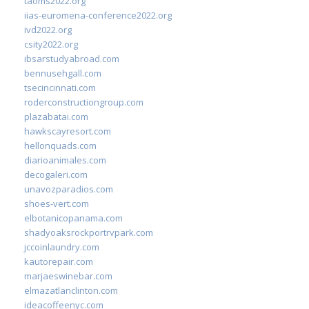
taoms2022.org
iias-euromena-conference2022.org
ivd2022.org
csity2022.org
ibsarstudyabroad.com
bennusehgall.com
tsecincinnati.com
roderconstructiongroup.com
plazabatai.com
hawkscayresort.com
hellonquads.com
diarioanimales.com
decogaleri.com
unavozparadios.com
shoes-vert.com
elbotanicopanama.com
shadyoaksrockportrvpark.com
jccoinlaundry.com
kautorepair.com
marjaeswinebar.com
elmazatlanclinton.com
ideacoffeenyc.com