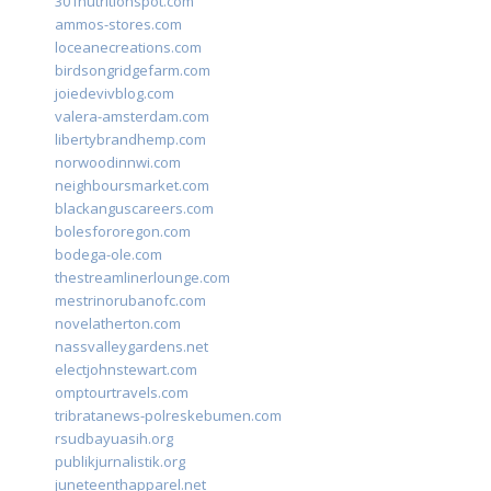
301nutritionspot.com
ammos-stores.com
loceanecreations.com
birdsongridgefarm.com
joiedevivblog.com
valera-amsterdam.com
libertybrandhemp.com
norwoodinnwi.com
neighboursmarket.com
blackanguscareers.com
bolesfororegon.com
bodega-ole.com
thestreamlinerlounge.com
mestrinorubanofc.com
novelatherton.com
nassvalleygardens.net
electjohnstewart.com
omptourtravels.com
tribratanews-polreskebumen.com
rsudbayuasih.org
publikjurnalistik.org
juneteenthapparel.net