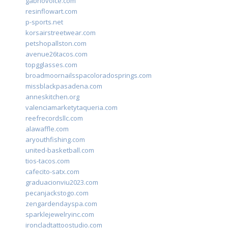
gabriovoice.com
resinflowart.com
p-sports.net
korsairstreetwear.com
petshopallston.com
avenue26tacos.com
topgglasses.com
broadmoornailsspacoloradosprings.com
missblackpasadena.com
anneskitchen.org
valenciamarketytaqueria.com
reefrecordsllc.com
alawaffle.com
aryouthfishing.com
united-basketball.com
tios-tacos.com
cafecito-satx.com
graduacionviu2023.com
pecanjackstogo.com
zengardendayspa.com
sparklejewelryinc.com
ironcladtattoostudio.com