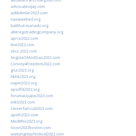
almadenranchsanjose.com
advocatevijay.com
adlibilimler2023.com
naswwebed.org
balithut-manado.org
alteregotradingcompany.org
aprce2022.com
ibie2022.com
sbcc-2022.com
AngolaOilAndGas2022.com
Convoy4Freedom2022.com
grur2023.org
hkhk2023.org
napm2023.org
apsdfd2023.org
forumausape2023.com
imkl2023.com
careerfaircsd2023.com
apsth2023.com
MedItRio2023.org
lcicon2023boston.com
waitangidayfestival2022.com