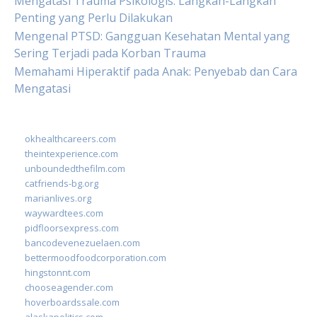
Mengatasi Trauma Psikologis: Langkah-Langkah
Penting yang Perlu Dilakukan
Mengenal PTSD: Gangguan Kesehatan Mental yang
Sering Terjadi pada Korban Trauma
Memahami Hiperaktif pada Anak: Penyebab dan Cara
Mengatasi
okhealthcareers.com
theintexperience.com
unboundedthefilm.com
catfriends-bg.org
marianlives.org
waywardtees.com
pidfloorsexpress.com
bancodevenezuelaen.com
bettermoodfoodcorporation.com
hingstonnt.com
chooseagender.com
hoverboardssale.com