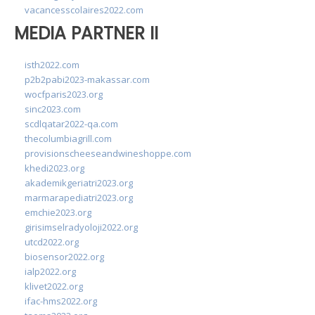
vacancesscolaires2022.com
MEDIA PARTNER II
isth2022.com
p2b2pabi2023-makassar.com
wocfparis2023.org
sinc2023.com
scdlqatar2022-qa.com
thecolumbiagrill.com
provisionscheeseandwineshoppe.com
khedi2023.org
akademikgeriatri2023.org
marmarapediatri2023.org
emchie2023.org
girisimselradyoloji2022.org
utcd2022.org
biosensor2022.org
ialp2022.org
klivet2022.org
ifac-hms2022.org