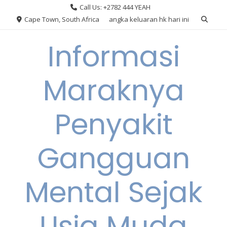
Skip
Call Us: +2782 444 YEAH
to
Cape Town, South Africa
angka keluaran hk hari ini
content
Informasi
Maraknya
Penyakit
Gangguan
Mental Sejak
Usia Muda