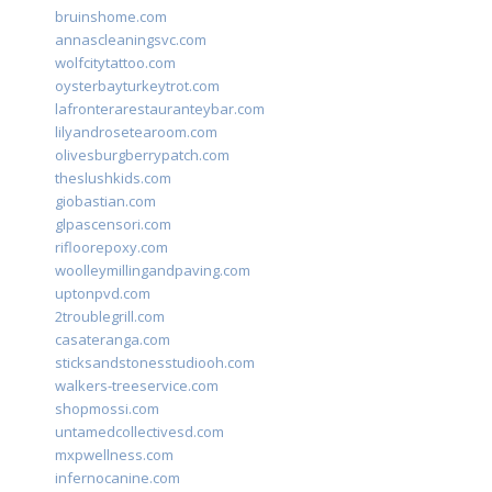
bruinshome.com
annascleaningsvc.com
wolfcitytattoo.com
oysterbayturkeytrot.com
lafronterarestauranteybar.com
lilyandrosetearoom.com
olivesburgberrypatch.com
theslushkids.com
giobastian.com
glpascensori.com
rifloorepoxy.com
woolleymillingandpaving.com
uptonpvd.com
2troublegrill.com
casateranga.com
sticksandstonesstudiooh.com
walkers-treeservice.com
shopmossi.com
untamedcollectivesd.com
mxpwellness.com
infernocanine.com