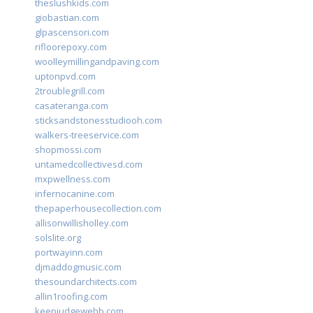
theslushkids.com
giobastian.com
glpascensori.com
rifloorepoxy.com
woolleymillingandpaving.com
uptonpvd.com
2troublegrill.com
casateranga.com
sticksandstonesstudiooh.com
walkers-treeservice.com
shopmossi.com
untamedcollectivesd.com
mxpwellness.com
infernocanine.com
thepaperhousecollection.com
allisonwillisholley.com
solslite.org
portwayinn.com
djmaddogmusic.com
thesoundarchitects.com
allin1roofing.com
keepjudgewebb.com