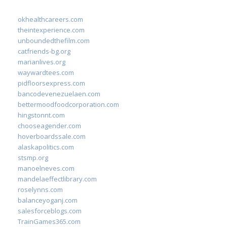
okhealthcareers.com
theintexperience.com
unboundedthefilm.com
catfriends-bg.org
marianlives.org
waywardtees.com
pidfloorsexpress.com
bancodevenezuelaen.com
bettermoodfoodcorporation.com
hingstonnt.com
chooseagender.com
hoverboardssale.com
alaskapolitics.com
stsmp.org
manoelneves.com
mandelaeffectlibrary.com
roselynns.com
balanceyoganj.com
salesforceblogs.com
TrainGames365.com