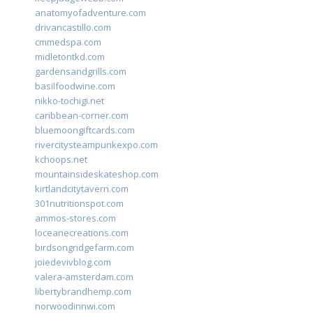
anatomyofadventure.com
drivancastillo.com
cmmedspa.com
midletontkd.com
gardensandgrills.com
basilfoodwine.com
nikko-tochigi.net
caribbean-corner.com
bluemoongiftcards.com
rivercitysteampunkexpo.com
kchoops.net
mountainsideskateshop.com
kirtlandcitytavern.com
301nutritionspot.com
ammos-stores.com
loceanecreations.com
birdsongridgefarm.com
joiedevivblog.com
valera-amsterdam.com
libertybrandhemp.com
norwoodinnwi.com