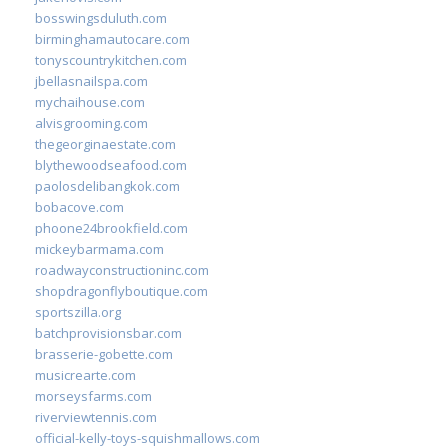
bosswingsduluth.com
birminghamautocare.com
tonyscountrykitchen.com
jbellasnailspa.com
mychaihouse.com
alvisgrooming.com
thegeorginaestate.com
blythewoodseafood.com
paolosdelibangkok.com
bobacove.com
phoone24brookfield.com
mickeybarmama.com
roadwayconstructioninc.com
shopdragonflyboutique.com
sportszilla.org
batchprovisionsbar.com
brasserie-gobette.com
musicrearte.com
morseysfarms.com
riverviewtennis.com
official-kelly-toys-squishmallows.com