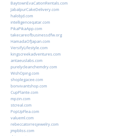
BaytownEvaCationRentals.com
JabalpurCakeDelivery.com
halobjd.com
intelligenceqatar.com
PikaPikaApp.com
takecareofbusinessdfw.org
HamadaOfJapan.com
VersifyLifestyle.com
kingscreekadventures.com
antaeuslabs.com
purelycleanchemdry.com
WishOping.com
shoplegacee.com
bonvivantshop.com
CupPlante.com
mpzin.com
stcreal.com
PopUpFlea.com
valueml.com
rebeccatorresjewelry.com
jmpbliss.com