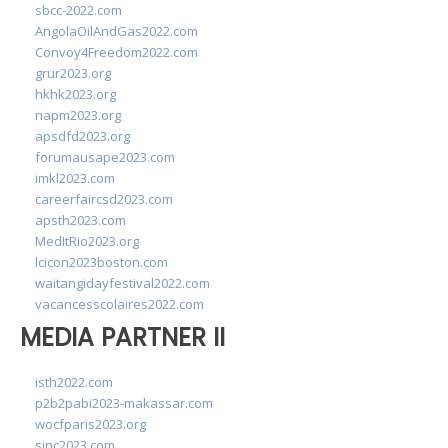
sbcc-2022.com
AngolaOilAndGas2022.com
Convoy4Freedom2022.com
grur2023.org
hkhk2023.org
napm2023.org
apsdfd2023.org
forumausape2023.com
imkl2023.com
careerfaircsd2023.com
apsth2023.com
MedItRio2023.org
lcicon2023boston.com
waitangidayfestival2022.com
vacancesscolaires2022.com
MEDIA PARTNER II
isth2022.com
p2b2pabi2023-makassar.com
wocfparis2023.org
sinc2023.com