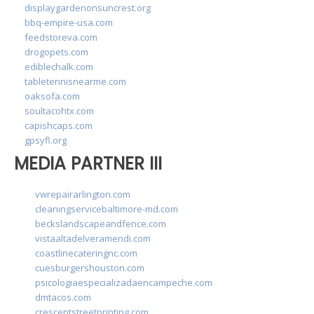
displaygardenonsuncrest.org
bbq-empire-usa.com
feedstoreva.com
drogopets.com
ediblechalk.com
tabletennisnearme.com
oaksofa.com
soultacohtx.com
capishcaps.com
gpsyfl.org
MEDIA PARTNER III
vwrepairarlington.com
cleaningservicebaltimore-md.com
beckslandscapeandfence.com
vistaaltadelveramendi.com
coastlinecateringnc.com
cuesburgershouston.com
psicologiaespecializadaencampeche.com
dmtacos.com
crescentstreetprinting.com