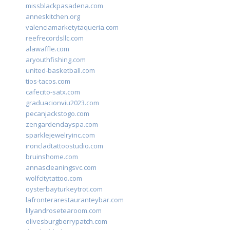
missblackpasadena.com
anneskitchen.org
valenciamarketytaqueria.com
reefrecordsllc.com
alawaffle.com
aryouthfishing.com
united-basketball.com
tios-tacos.com
cafecito-satx.com
graduacionviu2023.com
pecanjackstogo.com
zengardendayspa.com
sparklejewelryinc.com
ironcladtattoostudio.com
bruinshome.com
annascleaningsvc.com
wolfcitytattoo.com
oysterbayturkeytrot.com
lafronterarestauranteybar.com
lilyandrosetearoom.com
olivesburgberrypatch.com