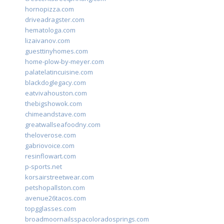
hornopizza.com
driveadragster.com
hematologa.com
lizaivanov.com
guesttinyhomes.com
home-plow-by-meyer.com
palatelatincuisine.com
blackdoglegacy.com
eatvivahouston.com
thebigshowok.com
chimeandstave.com
greatwallseafoodny.com
theloverose.com
gabriovoice.com
resinflowart.com
p-sports.net
korsairstreetwear.com
petshopallston.com
avenue26tacos.com
topgglasses.com
broadmoornailsspacoloradosprings.com