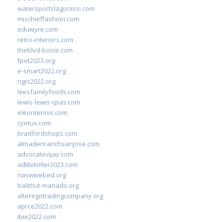
watersportslagonissi.com
mischieffashion.com
eduwyre.com
retro-interiors.com
theblvd-boise.com
fpet2023.org
e-smart2022.org
ngrc2022.org
leesfamilyfoods.com
lewis-lewis-cpas.com
eleontennis.com
cyetus.com
bradfordshops.com
almadenranchsanjose.com
advocatevijay.com
adlibilimler2023.com
naswwebed.org
balithut-manado.org
alteregotradingcompany.org
aprce2022.com
ibie2022.com