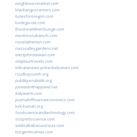
neighboursmarket.com
blackanguscareers.com
bolesfororegon.com
bodega-ole.com
thestreamlinerlounge.com
mestrinorubanofc.com
novelatherton.com
nassvalleygardens.net
electjohnstewart.com
omptourtravels.com
tribratanews-polreskebumen.com
rsudbayuasih.org
publikjurnalistik.org
juneteenthapparel.net
italywarm.com
journaloffinanceeconomics.com
kvk-kumari.org
foodscienceandtechnology.com
scisportsscience.com
addisababacuisineaz.com
burgerimcamas.com