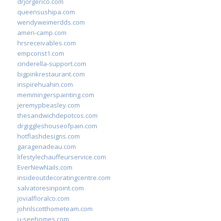
drjorgerico.com
queensushipa.com
wendyweimerdds.com
ameri-camp.com
hrsreceivables.com
empconst1.com
cinderella-support.com
bigpinkrestaurant.com
inspirehuahin.com
memmingerspainting.com
jeremypbeasley.com
thesandwichdepotcos.com
drgiggleshouseofpain.com
hotflashdesigns.com
garagenadeau.com
lifestylechauffeurservice.com
EverNewNails.com
insideoutdecoratingcentre.com
salvatoresinpoint.com
jovialfloralco.com
johnlscotthometeam.com
u-seehomes.com