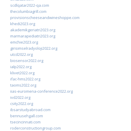
scdlqatar2022-qa.com
thecolumbiagrill.com
provisionscheeseandwineshoppe.com
khedi2023.org
akademikgeriatri2023.org
marmarapediatri2023.org
emchie2023.org
girisimselradyoloji2022.org
utcd2022.org
biosensor2022.org
ialp2022.org
klivet2022.org
ifac-hms2022.org
taoms2022.org
iias-euromena-conference2022.org
ivd2022.org
csity2022.org
ibsarstudyabroad.com
bennusehgall.com
tsecincinnati.com
roderconstructiongroup.com