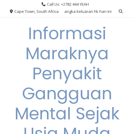
Skip
Call Us: +2782 444 YEAH
to
Cape Town, South Africa
angka keluaran hk hari ini
content
Informasi
Maraknya
Penyakit
Gangguan
Mental Sejak
Usia Muda