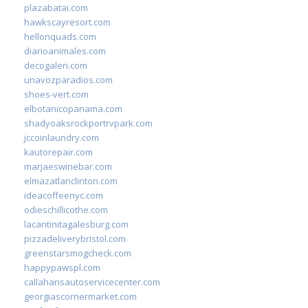
plazabatai.com
hawkscayresort.com
hellonquads.com
diarioanimales.com
decogaleri.com
unavozparadios.com
shoes-vert.com
elbotanicopanama.com
shadyoaksrockportrvpark.com
jccoinlaundry.com
kautorepair.com
marjaeswinebar.com
elmazatlanclinton.com
ideacoffeenyc.com
odieschillicothe.com
lacantinitagalesburg.com
pizzadeliverybristol.com
greenstarsmogcheck.com
happypawspl.com
callahansautoservicecenter.com
georgiascornermarket.com