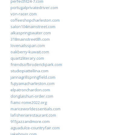
perfectfit24-7.com
portugalprivatedriver.com
von-racer.com
coffeeshopcharleston.com
salon104mainstreet.com
alkaspringswater.com
318mainstreet8h.com
lovenailsspari.com
oakberry-kuwait.com
quartzliterary.com
friendsofbroderickpark.com
studiopiattellina.com
jannagrillspringfield.com
fujiyamacharleston.com
elpatronchardon.com
donglaishun-order.com
fiamc-rome2022.org
mariceworldessentials.com
lafisheriarestaurant.com
915jazzandmore.com
aguadulce-countryfair.com
jakehovis.com