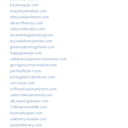
kautorepair.com
marjaeswinebar.com
elmazatlanclinton.com
ideacoffeenyc.com
odieschillicothe.com
lacantinitagalesburg.com
pizzadeliverybristol.com
greenstarsmogcheck.com
happypawspl.com
callahansautoservicecenter.com
georgiascornermarket.com
perfectfit24-7.com
portugalprivatedriver.com
von-racer.com
coffeeshopcharleston.com
salon104mainstreet.com
alkaspringswater.com
318mainstreet8h.com
lovenailsspari.com
oakberry-kuwait.com
quartzliterary.com