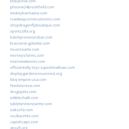
bobacove.com
phoone24brookfield.com
mickeybarmama.com
roadwayconstructioninc.com
shopdragonflyboutique.com
sportszilla.org
batchprovisionsbar.com
brasserie-gobette.com
musicrearte.com
morseysfarms.com
riverviewtennis.com
official-kelly-toys-squishmallows.com
displaygardenonsuncrest.org
bbq-empire-usa.com
feedstoreva.com
drogopets.com
ediblechalk.com
tabletennisnearme.com
oaksofa.com
soultacohtx.com
capishcaps.com
gpsyfl.org