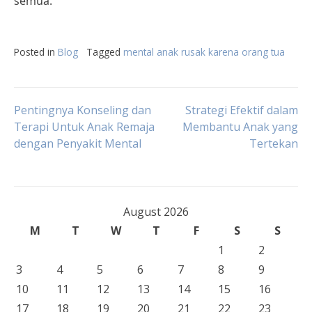
semua.
Posted in
Blog
Tagged
mental anak rusak karena orang tua
Post
Pentingnya Konseling dan
Strategi Efektif dalam
Terapi Untuk Anak Remaja
Membantu Anak yang
dengan Penyakit Mental
Tertekan
navigation
August 2026
M
T
W
T
F
S
S
1
2
3
4
5
6
7
8
9
10
11
12
13
14
15
16
17
18
19
20
21
22
23