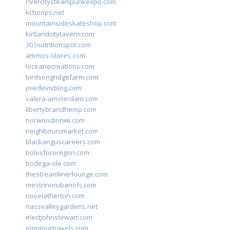
rivercitysteampunkexpo.com
kchoops.net
mountainsideskateshop.com
kirtlandcitytavern.com
301nutritionspot.com
ammos-stores.com
loceanecreations.com
birdsongridgefarm.com
joiedevivblog.com
valera-amsterdam.com
libertybrandhemp.com
norwoodinnwi.com
neighboursmarket.com
blackanguscareers.com
bolesfororegon.com
bodega-ole.com
thestreamlinerlounge.com
mestrinorubanofc.com
novelatherton.com
nassvalleygardens.net
electjohnstewart.com
omptourtravels.com