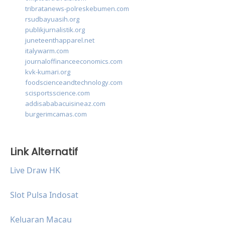
tribratanews-polreskebumen.com
rsudbayuasih.org
publikjurnalistik.org
juneteenthapparel.net
italywarm.com
journaloffinanceeconomics.com
kvk-kumari.org
foodscienceandtechnology.com
scisportsscience.com
addisababacuisineaz.com
burgerimcamas.com
Link Alternatif
Live Draw HK
Slot Pulsa Indosat
Keluaran Macau