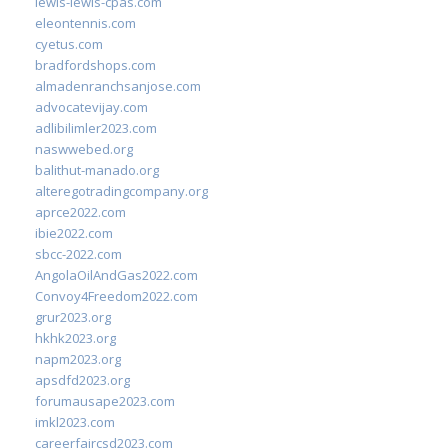
lewis-lewis-cpas.com
eleontennis.com
cyetus.com
bradfordshops.com
almadenranchsanjose.com
advocatevijay.com
adlibilimler2023.com
naswwebed.org
balithut-manado.org
alteregotradingcompany.org
aprce2022.com
ibie2022.com
sbcc-2022.com
AngolaOilAndGas2022.com
Convoy4Freedom2022.com
grur2023.org
hkhk2023.org
napm2023.org
apsdfd2023.org
forumausape2023.com
imkl2023.com
careerfaircsd2023.com