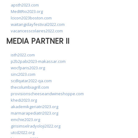
apsth2023.com
MedItRio2023.org
lcicon2023boston.com
waitangidayfestival2022.com
vacancesscolaires2022.com
MEDIA PARTNER II
isth2022.com
p2b2pabi2023-makassar.com
wocfparis2023.org
sinc2023.com
scdlqatar2022-qa.com
thecolumbiagrill.com
provisionscheeseandwineshoppe.com
khedi2023.org
akademikgeriatri2023.org
marmarapediatri2023.org
emchie2023.org
girisimselradyoloji2022.org
utcd2022.org