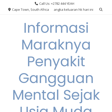
Skip
Call Us: +2782 444 YEAH
to
Cape Town, South Africa
angka keluaran hk hari ini
content
Informasi
Maraknya
Penyakit
Gangguan
Mental Sejak
Usia Muda