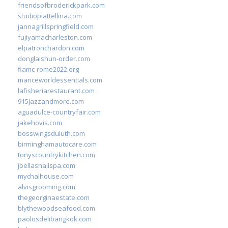
friendsofbroderickpark.com
studiopiattellina.com
jannagrillspringfield.com
fujiyamacharleston.com
elpatronchardon.com
donglaishun-order.com
fiamc-rome2022.org
mariceworldessentials.com
lafisheriarestaurant.com
915jazzandmore.com
aguadulce-countryfair.com
jakehovis.com
bosswingsduluth.com
birminghamautocare.com
tonyscountrykitchen.com
jbellasnailspa.com
mychaihouse.com
alvisgrooming.com
thegeorginaestate.com
blythewoodseafood.com
paolosdelibangkok.com