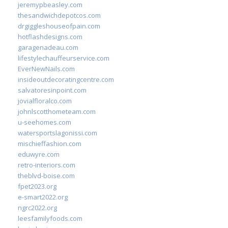
jeremypbeasley.com
thesandwichdepotcos.com
drgiggleshouseofpain.com
hotflashdesigns.com
garagenadeau.com
lifestylechauffeurservice.com
EverNewNails.com
insideoutdecoratingcentre.com
salvatoresinpoint.com
jovialfloralco.com
johnlscotthometeam.com
u-seehomes.com
watersportslagonissi.com
mischieffashion.com
eduwyre.com
retro-interiors.com
theblvd-boise.com
fpet2023.org
e-smart2022.org
ngrc2022.org
leesfamilyfoods.com