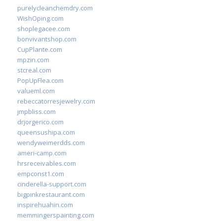
purelycleanchemdry.com
WishOping.com
shoplegacee.com
bonvivantshop.com
CupPlante.com
mpzin.com
stcreal.com
PopUpFlea.com
valueml.com
rebeccatorresjewelry.com
jmpbliss.com
drjorgerico.com
queensushipa.com
wendyweimerdds.com
ameri-camp.com
hrsreceivables.com
empconst1.com
cinderella-support.com
bigpinkrestaurant.com
inspirehuahin.com
memmingerspainting.com