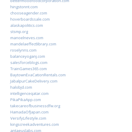
bettermoodfoodcorporation.com
hingstonnt.com
chooseagender.com
hoverboardssale.com
alaskapolitics.com
stsmp.org
manoelneves.com
mandelaeffectlibrary.com
roselynns.com
balanceyoganj.com
salesforceblogs.com
TrainGames365.com
BaytownEvaCationRentals.com
JabalpurCakeDelivery.com
halobjd.com
intelligenceqatar.com
PikaPikaApp.com
takecareofbusinessdfw.org
HamadaOfJapan.com
VersifyLifestyle.com
kingscreekadventures.com
antaeuslabs.com