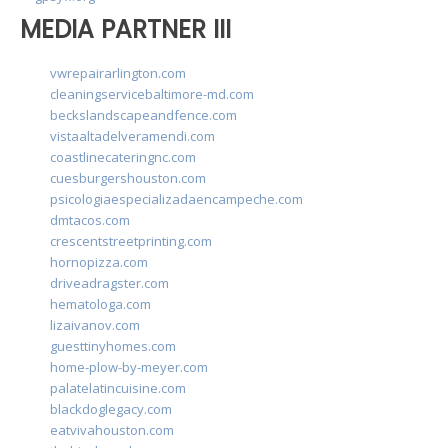
MEDIA PARTNER III
vwrepairarlington.com
cleaningservicebaltimore-md.com
beckslandscapeandfence.com
vistaaltadelveramendi.com
coastlinecateringnc.com
cuesburgershouston.com
psicologiaespecializadaencampeche.com
dmtacos.com
crescentstreetprinting.com
hornopizza.com
driveadragster.com
hematologa.com
lizaivanov.com
guesttinyhomes.com
home-plow-by-meyer.com
palatelatincuisine.com
blackdoglegacy.com
eatvivahouston.com