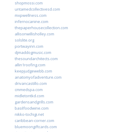
shopmossi.com
untamedcollectivesd.com
mxpwellness.com
infernocanine.com
thepaperhousecollection.com
allisonwillisholley.com
solslite.org
portwayinn.com
djmaddogmusic.com
thesoundarchitects.com
allin1roofing.com
keepjudgewebb.com
anatomyofadventure.com
drivancastillo.com
cmmedspa.com
midletontkd.com
gardensandgrills.com
basilfoodwine.com
nikko-tochigi.net
caribbean-corner.com
bluemoongiftcards.com