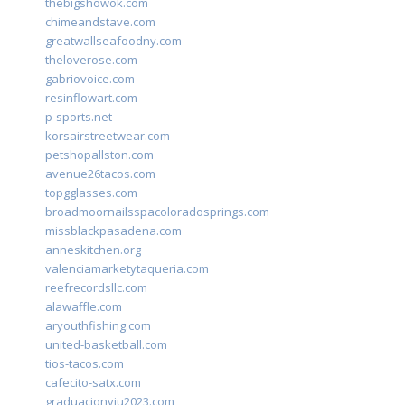
thebigshowok.com
chimeandstave.com
greatwallseafoodny.com
theloverose.com
gabriovoice.com
resinflowart.com
p-sports.net
korsairstreetwear.com
petshopallston.com
avenue26tacos.com
topgglasses.com
broadmoornailsspacoloradosprings.com
missblackpasadena.com
anneskitchen.org
valenciamarketytaqueria.com
reefrecordsllc.com
alawaffle.com
aryouthfishing.com
united-basketball.com
tios-tacos.com
cafecito-satx.com
graduacionviu2023.com