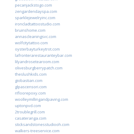
pecanjackstogo.com
zengardendayspa.com
sparklejewelryinc.com
ironcladtattoostudio.com
bruinshome.com
annascleaningsvc.com
wolfcitytattoo.com
oysterbayturkeytrot.com
lafronterarestauranteybar.com
lilyandrosetearoom.com
olivesburgberrypatch.com
theslushkids.com
giobastian.com
glpascensori.com
rifloorepoxy.com
woolleymillingandpaving.com
uptonpvd.com
2troublegrill.com
casateranga.com
sticksandstonesstudiooh.com
walkers-treeservice.com