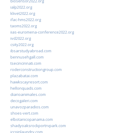
biosensor2022.org
ialp2022.org
klivet2022.org
ifac-hms2022.org
taoms2022.org
iias-euromena-conference2022.org
ivd2022.org
csity2022.org
ibsarstudyabroad.com
bennusehgall.com
tsecincinnati.com
roderconstructiongroup.com
plazabatai.com
hawkscayresort.com
hellonquads.com
diarioanimales.com
decogaleri.com
unavozparadios.com
shoes-vert.com
elbotanicopanama.com
shadyoaksrockportrvpark.com
jccoinlaundry.com