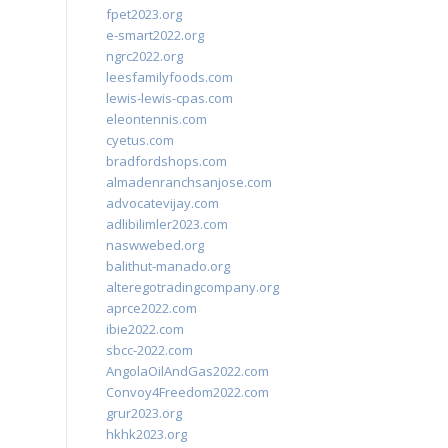
fpet2023.org
e-smart2022.org
ngrc2022.org
leesfamilyfoods.com
lewis-lewis-cpas.com
eleontennis.com
cyetus.com
bradfordshops.com
almadenranchsanjose.com
advocatevijay.com
adlibilimler2023.com
naswwebed.org
balithut-manado.org
alteregotradingcompany.org
aprce2022.com
ibie2022.com
sbcc-2022.com
AngolaOilAndGas2022.com
Convoy4Freedom2022.com
grur2023.org
hkhk2023.org