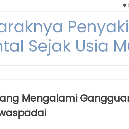
C
Maraknya Penyak
tal Sejak Usia 
rang Mengalami Ganggua
iwaspadai