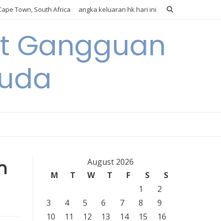
ape Town, South Africa
angka keluaran hk hari ini
it Gangguan
Muda
n
August 2026
M
T
W
T
F
S
S
1
2
3
4
5
6
7
8
9
10
11
12
13
14
15
16