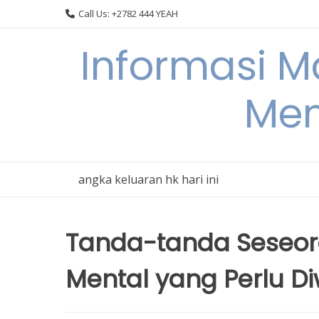
Skip
Call Us: +2782 444 YEAH
to
content
Informasi 
Men
angka keluaran hk hari ini
Tanda-tanda Seseo
Mental yang Perlu D