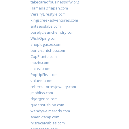
takecareofbusinessdfw.org
HamadaOfJapan.com
VersifyLifestyle.com
kingscreekadventures.com
antaeuslabs.com
purelycleanchemdry.com
WishOping.com
shoplegacee.com
bonvivantshop.com
CupPlante.com
mpzin.com
stcreal.com
PopUpFlea.com
valueml.com
rebeccatorresjewelry.com
jmpbliss.com
drjorgerico.com
queensushipa.com
wendyweimerdds.com
ameri-camp.com
hrsreceivables.com