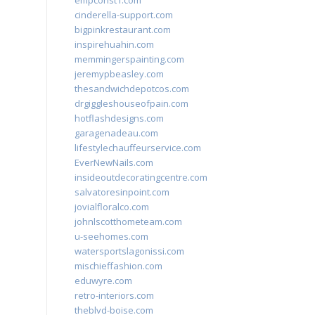
empconst1.com
cinderella-support.com
bigpinkrestaurant.com
inspirehuahin.com
memmingerspainting.com
jeremypbeasley.com
thesandwichdepotcos.com
drgiggleshouseofpain.com
hotflashdesigns.com
garagenadeau.com
lifestylechauffeurservice.com
EverNewNails.com
insideoutdecoratingcentre.com
salvatoresinpoint.com
jovialfloralco.com
johnlscotthometeam.com
u-seehomes.com
watersportslagonissi.com
mischieffashion.com
eduwyre.com
retro-interiors.com
theblvd-boise.com