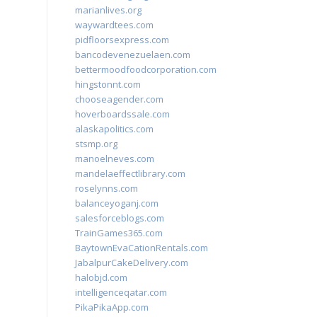
marianlives.org
waywardtees.com
pidfloorsexpress.com
bancodevenezuelaen.com
bettermoodfoodcorporation.com
hingstonnt.com
chooseagender.com
hoverboardssale.com
alaskapolitics.com
stsmp.org
manoelneves.com
mandelaeffectlibrary.com
roselynns.com
balanceyoganj.com
salesforceblogs.com
TrainGames365.com
BaytownEvaCationRentals.com
JabalpurCakeDelivery.com
halobjd.com
intelligenceqatar.com
PikaPikaApp.com