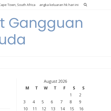
ape Town, South Africa
angka keluaran hk hari ini
it Gangguan
Muda
August 2026
M
T
W
T
F
S
S
1
2
3
4
5
6
7
8
9
10
11
12
13
14
15
16