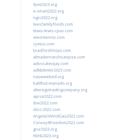
fpet2023.org
e-smart2022.org
ngrc2022.org
leesfamilyfoods.com
lewis-lewis-cpas.com
eleontennis.com
cyetus.com
bradfordshops.com
almadenranchsanjose.com
advocatevijay.com
adlibilimler2023.com
naswwebed.org
balithut-manado.org
alteregotradingcompany.org
aprce2022.com
ibie2022.com
sbcc-2022.com
AngolaOilAndGas2022.com
Convoy4Freedom2022.com
grur2023.org
hkhk2023.org