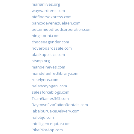
marianlives.org
waywardtees.com
pidfloorsexpress.com
bancodevenezuelaen.com
bettermoodfoodcorporation.com
hingstonnt.com
chooseagender.com
hoverboardssale.com
alaskapolitics.com
stsmp.org
manoelneves.com
mandelaeffectlibrary.com
roselynns.com
balanceyoganj.com
salesforceblogs.com
TrainGames365.com
BaytownEvaCationRentals.com
JabalpurCakeDelivery.com
halobjd.com
intelligenceqatar.com
PikaPikaApp.com