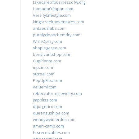
takecareofbusinessdfw.org
HamadaOfJapan.com
VersifyLifestyle.com
kingscreekadventures.com
antaeuslabs.com
purelycleanchemdry.com
WishOping.com
shoplegacee.com
bonvivantshop.com
CupPlante.com
mpzin.com
stcreal.com
PopUpFlea.com
valueml.com
rebeccatorresjewelry.com
jmpbliss.com
drjorgerico.com
queensushipa.com
wendyweimerdds.com
ameri-camp.com
hrsreceivables.com