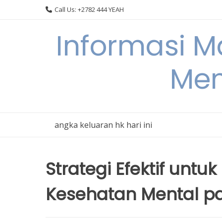
Skip
Call Us: +2782 444 YEAH
to
content
Informasi 
Men
angka keluaran hk hari ini
Strategi Efektif unt
Kesehatan Mental p