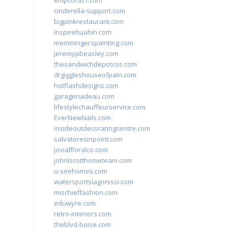
empconst1.com
cinderella-support.com
bigpinkrestaurant.com
inspirehuahin.com
memmingerspainting.com
jeremypbeasley.com
thesandwichdepotcos.com
drgiggleshouseofpain.com
hotflashdesigns.com
garagenadeau.com
lifestylechauffeurservice.com
EverNewNails.com
insideoutdecoratingcentre.com
salvatoresinpoint.com
jovialfloralco.com
johnlscotthometeam.com
u-seehomes.com
watersportslagonissi.com
mischieffashion.com
eduwyre.com
retro-interiors.com
theblvd-boise.com