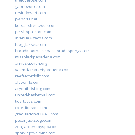
theloverose.com
gabriovoice.com
resinflowart.com
p-sports.net
korsairstreetwear.com
petshopallston.com
avenue26tacos.com
topgglasses.com
broadmoornailsspacoloradosprings.com
missblackpasadena.com
anneskitchen.org
valenciamarketytaqueria.com
reefrecordsllc.com
alawaffle.com
aryouthfishing.com
united-basketball.com
tios-tacos.com
cafecito-satx.com
graduacionviu2023.com
pecanjackstogo.com
zengardendayspa.com
sparklejewelryinc.com