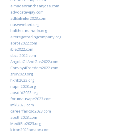
almadenranchsanjose.com
advocatevijay.com
adlibilimler2023.com
naswwebed.org
balithut-manado.org
alteregotradingcompany.org
aprce2022.com
ibie2022.com
sbcc-2022.com
AngolaOilAndGas2022.com
Convoy4Freedom2022.com
grur2023.org
hkhk2023.org
napm2023.org
apsdfd2023.org
forumausape2023.com
imkl2023.com
careerfaircsd2023.com
apsth2023.com
MedItRio2023.org
lcicon2023boston.com