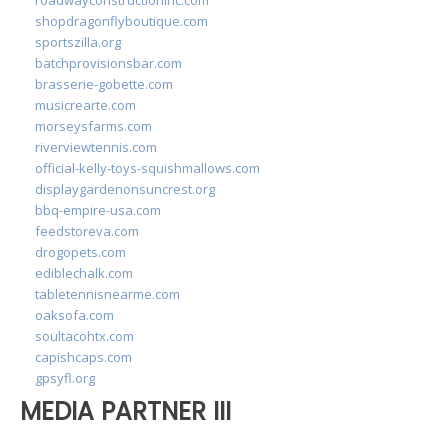
shopdragonflyboutique.com
sportszilla.org
batchprovisionsbar.com
brasserie-gobette.com
musicrearte.com
morseysfarms.com
riverviewtennis.com
official-kelly-toys-squishmallows.com
displaygardenonsuncrest.org
bbq-empire-usa.com
feedstoreva.com
drogopets.com
ediblechalk.com
tabletennisnearme.com
oaksofa.com
soultacohtx.com
capishcaps.com
gpsyfl.org
MEDIA PARTNER III