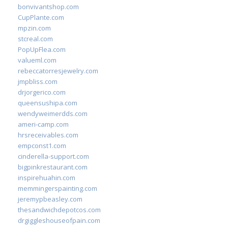
bonvivantshop.com
CupPlante.com
mpzin.com
stcreal.com
PopUpFlea.com
valueml.com
rebeccatorresjewelry.com
jmpbliss.com
drjorgerico.com
queensushipa.com
wendyweimerdds.com
ameri-camp.com
hrsreceivables.com
empconst1.com
cinderella-support.com
bigpinkrestaurant.com
inspirehuahin.com
memmingerspainting.com
jeremypbeasley.com
thesandwichdepotcos.com
drgiggleshouseofpain.com