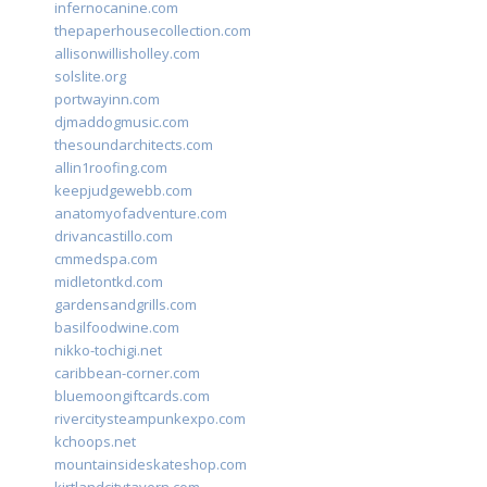
infernocanine.com
thepaperhousecollection.com
allisonwillisholley.com
solslite.org
portwayinn.com
djmaddogmusic.com
thesoundarchitects.com
allin1roofing.com
keepjudgewebb.com
anatomyofadventure.com
drivancastillo.com
cmmedspa.com
midletontkd.com
gardensandgrills.com
basilfoodwine.com
nikko-tochigi.net
caribbean-corner.com
bluemoongiftcards.com
rivercitysteampunkexpo.com
kchoops.net
mountainsideskateshop.com