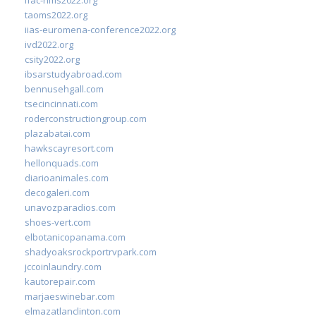
taoms2022.org
iias-euromena-conference2022.org
ivd2022.org
csity2022.org
ibsarstudyabroad.com
bennusehgall.com
tsecincinnati.com
roderconstructiongroup.com
plazabatai.com
hawkscayresort.com
hellonquads.com
diarioanimales.com
decogaleri.com
unavozparadios.com
shoes-vert.com
elbotanicopanama.com
shadyoaksrockportrvpark.com
jccoinlaundry.com
kautorepair.com
marjaeswinebar.com
elmazatlanclinton.com