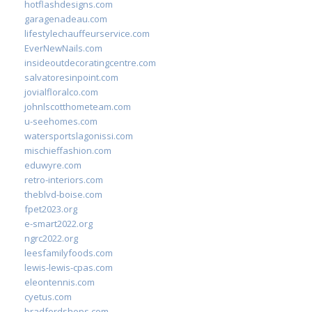
hotflashdesigns.com
garagenadeau.com
lifestylechauffeurservice.com
EverNewNails.com
insideoutdecoratingcentre.com
salvatoresinpoint.com
jovialfloralco.com
johnlscotthometeam.com
u-seehomes.com
watersportslagonissi.com
mischieffashion.com
eduwyre.com
retro-interiors.com
theblvd-boise.com
fpet2023.org
e-smart2022.org
ngrc2022.org
leesfamilyfoods.com
lewis-lewis-cpas.com
eleontennis.com
cyetus.com
bradfordshops.com