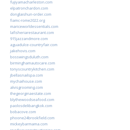
fujiyamacharleston.com
elpatronchardon.com
donglaishun-order.com
fiamc-rome2022.org
mariceworldessentials.com
lafisheriarestaurant.com
915jazzandmore.com
aguadulce-countryfair.com
jakehovis.com
bosswingsduluth.com
birminghamautocare.com
tonyscountrykitchen.com
jbellasnailspa.com
mychaihouse.com
alvisgrooming.com
thegeorginaestate.com
blythewoodseafood.com
paolosdelibangkok.com
bobacove.com
phoone24brookfield.com
mickeybarmama.com
roadwayconstructioninc.com