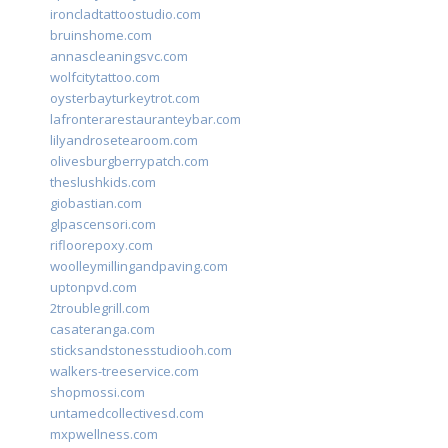
ironcladtattoostudio.com
bruinshome.com
annascleaningsvc.com
wolfcitytattoo.com
oysterbayturkeytrot.com
lafronterarestauranteybar.com
lilyandrosetearoom.com
olivesburgberrypatch.com
theslushkids.com
giobastian.com
glpascensori.com
rifloorepoxy.com
woolleymillingandpaving.com
uptonpvd.com
2troublegrill.com
casateranga.com
sticksandstonesstudiooh.com
walkers-treeservice.com
shopmossi.com
untamedcollectivesd.com
mxpwellness.com