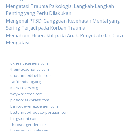
Mengatasi Trauma Psikologis: Langkah-Langkah
Penting yang Perlu Dilakukan
Mengenal PTSD: Gangguan Kesehatan Mental yang
Sering Terjadi pada Korban Trauma
Memahami Hiperaktif pada Anak: Penyebab dan Cara
Mengatasi
okhealthcareers.com
theintexperience.com
unboundedthefilm.com
catfriends-bg.org
marianlives.org
waywardtees.com
pidfloorsexpress.com
bancodevenezuelaen.com
bettermoodfoodcorporation.com
hingstonnt.com
chooseagender.com
hoverboardssale.com