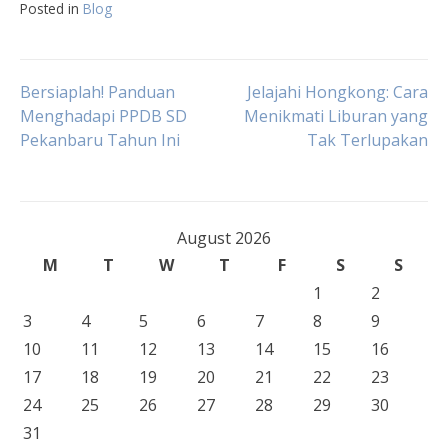
Posted in
Blog
Post
Bersiaplah! Panduan
Jelajahi Hongkong: Cara
Menghadapi PPDB SD
Menikmati Liburan yang
Pekanbaru Tahun Ini
Tak Terlupakan
navigation
August 2026
M
T
W
T
F
S
S
1
2
3
4
5
6
7
8
9
10
11
12
13
14
15
16
17
18
19
20
21
22
23
24
25
26
27
28
29
30
31