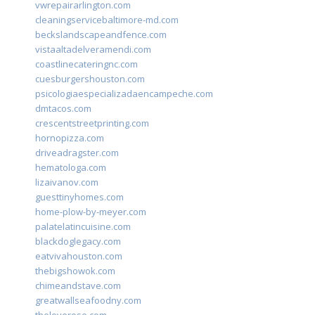
vwrepairarlington.com
cleaningservicebaltimore-md.com
beckslandscapeandfence.com
vistaaltadelveramendi.com
coastlinecateringnc.com
cuesburgershouston.com
psicologiaespecializadaencampeche.com
dmtacos.com
crescentstreetprinting.com
hornopizza.com
driveadragster.com
hematologa.com
lizaivanov.com
guesttinyhomes.com
home-plow-by-meyer.com
palatelatincuisine.com
blackdoglegacy.com
eatvivahouston.com
thebigshowok.com
chimeandstave.com
greatwallseafoodny.com