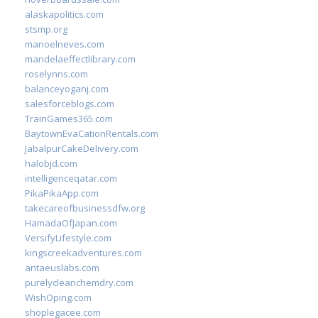
alaskapolitics.com
stsmp.org
manoelneves.com
mandelaeffectlibrary.com
roselynns.com
balanceyoganj.com
salesforceblogs.com
TrainGames365.com
BaytownEvaCationRentals.com
JabalpurCakeDelivery.com
halobjd.com
intelligenceqatar.com
PikaPikaApp.com
takecareofbusinessdfw.org
HamadaOfJapan.com
VersifyLifestyle.com
kingscreekadventures.com
antaeuslabs.com
purelycleanchemdry.com
WishOping.com
shoplegacee.com