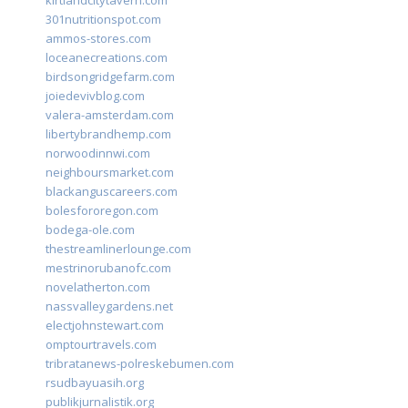
kirtlandcitytavern.com
301nutritionspot.com
ammos-stores.com
loceanecreations.com
birdsongridgefarm.com
joiedevivblog.com
valera-amsterdam.com
libertybrandhemp.com
norwoodinnwi.com
neighboursmarket.com
blackanguscareers.com
bolesfororegon.com
bodega-ole.com
thestreamlinerlounge.com
mestrinorubanofc.com
novelatherton.com
nassvalleygardens.net
electjohnstewart.com
omptourtravels.com
tribratanews-polreskebumen.com
rsudbayuasih.org
publikjurnalistik.org