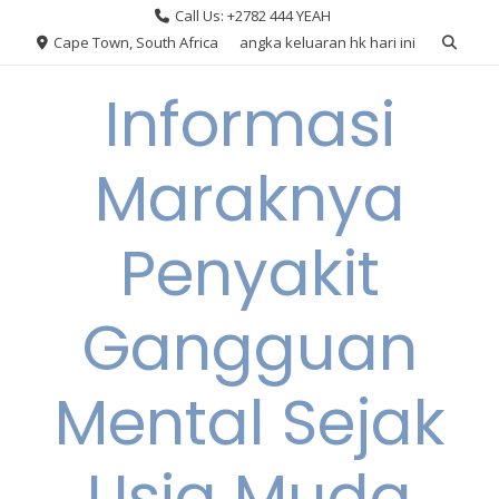
Skip
Call Us: +2782 444 YEAH
to
Cape Town, South Africa
angka keluaran hk hari ini
content
Informasi
Maraknya
Penyakit
Gangguan
Mental Sejak
Usia Muda