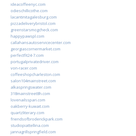
ideacoffeenyc.com
odieschillicothe.com
lacantinitagalesburg.com
pizzadeliverybristol.com
greenstarsmogcheck.com
happypawspl.com
callahansautoservicecenter.com
georgiascornermarket.com
perfectfit24-7.com
portugalprivatedriver.com
von-racer.com
coffeeshopcharleston.com
salon104mainstreet.com
alkaspringswater.com
318mainstreet8h.com
lovenailsspari.com
oakberry-kuwait.com
quartzliterary.com
friendsofbroderickpark.com
studiopiattellina.com
jannagrillspringfield.com