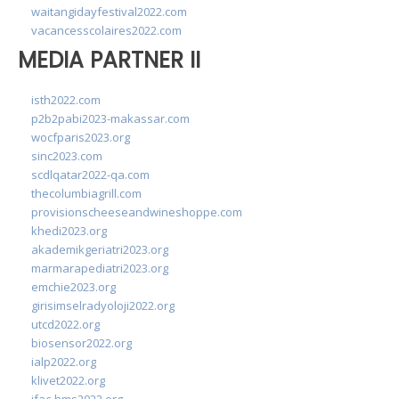
waitangidayfestival2022.com
vacancesscolaires2022.com
MEDIA PARTNER II
isth2022.com
p2b2pabi2023-makassar.com
wocfparis2023.org
sinc2023.com
scdlqatar2022-qa.com
thecolumbiagrill.com
provisionscheeseandwineshoppe.com
khedi2023.org
akademikgeriatri2023.org
marmarapediatri2023.org
emchie2023.org
girisimselradyoloji2022.org
utcd2022.org
biosensor2022.org
ialp2022.org
klivet2022.org
ifac-hms2022.org