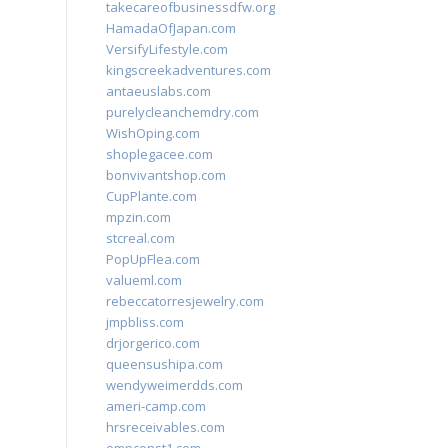
takecareofbusinessdfw.org
HamadaOfJapan.com
VersifyLifestyle.com
kingscreekadventures.com
antaeuslabs.com
purelycleanchemdry.com
WishOping.com
shoplegacee.com
bonvivantshop.com
CupPlante.com
mpzin.com
stcreal.com
PopUpFlea.com
valueml.com
rebeccatorresjewelry.com
jmpbliss.com
drjorgerico.com
queensushipa.com
wendyweimerdds.com
ameri-camp.com
hrsreceivables.com