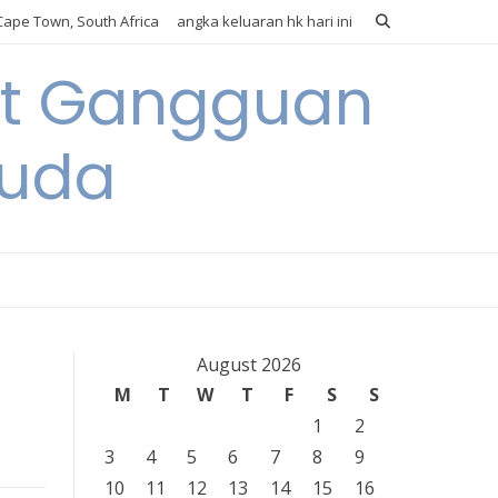
ape Town, South Africa
angka keluaran hk hari ini
it Gangguan
Muda
August 2026
M
T
W
T
F
S
S
1
2
3
4
5
6
7
8
9
10
11
12
13
14
15
16