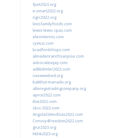
fpet2023.org
e-smart2022.org
ngrc2022.org
leesfamilyfoods.com
lewis-lewis-cpas.com
eleontennis.com
cyetus.com
bradfordshops.com
almadenranchsanjose.com
advocatevijay.com
adlibilimler2023.com
naswwebed.org
balithut-manado.org
alteregotradingcompany.org
aprce2022.com
ibie2022.com
sbcc-2022.com
AngolaOilAndGas2022.com
Convoy4Freedom2022.com
grur2023.org
hkhk2023.org