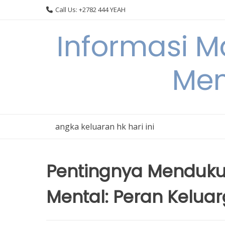
Skip
Call Us: +2782 444 YEAH
to
content
Informasi 
Men
angka keluaran hk hari ini
Pentingnya Menduku
Mental: Peran Kelua