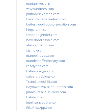
marianlives.org
waywardtees.com
pidfloorsexpress.com
bancodevenezuelaen.com
bettermoodfoodcorporation.com
hingstonnt.com
chooseagender.com
hoverboardssale.com
alaskapolitics.com
stsmp.org
manoelneves.com
mandelaeffectlibrary.com
roselynns.com
balanceyoganj.com
salesforceblogs.com
TrainGames365.com
BaytownEvaCationRentals.com
JabalpurCakeDelivery.com
halobjd.com
intelligenceqatar.com
PikaPikaApp.com