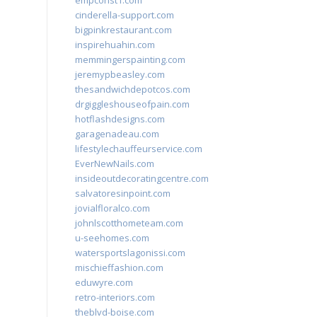
empconst1.com
cinderella-support.com
bigpinkrestaurant.com
inspirehuahin.com
memmingerspainting.com
jeremypbeasley.com
thesandwichdepotcos.com
drgiggleshouseofpain.com
hotflashdesigns.com
garagenadeau.com
lifestylechauffeurservice.com
EverNewNails.com
insideoutdecoratingcentre.com
salvatoresinpoint.com
jovialfloralco.com
johnlscotthometeam.com
u-seehomes.com
watersportslagonissi.com
mischieffashion.com
eduwyre.com
retro-interiors.com
theblvd-boise.com