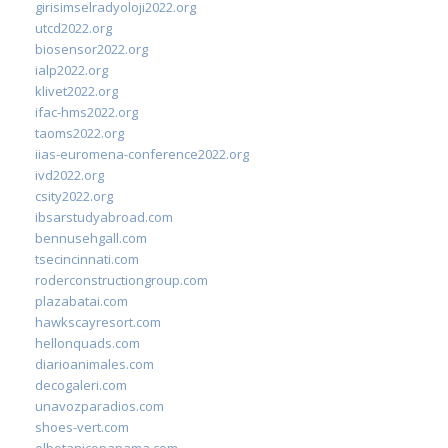
girisimselradyoloji2022.org
utcd2022.org
biosensor2022.org
ialp2022.org
klivet2022.org
ifac-hms2022.org
taoms2022.org
iias-euromena-conference2022.org
ivd2022.org
csity2022.org
ibsarstudyabroad.com
bennusehgall.com
tsecincinnati.com
roderconstructiongroup.com
plazabatai.com
hawkscayresort.com
hellonquads.com
diarioanimales.com
decogaleri.com
unavozparadios.com
shoes-vert.com
elbotanicopanama.com