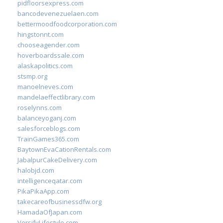
pidfloorsexpress.com
bancodevenezuelaen.com
bettermoodfoodcorporation.com
hingstonnt.com
chooseagender.com
hoverboardssale.com
alaskapolitics.com
stsmp.org
manoelneves.com
mandelaeffectlibrary.com
roselynns.com
balanceyoganj.com
salesforceblogs.com
TrainGames365.com
BaytownEvaCationRentals.com
JabalpurCakeDelivery.com
halobjd.com
intelligenceqatar.com
PikaPikaApp.com
takecareofbusinessdfw.org
HamadaOfJapan.com
VersifyLifestyle.com