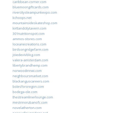
caribbean-corner.com
bluemoongiftcards.com
rivercitysteampunkexpo.com
kchoops.net
mountainsideskateshop.com
kirtlandcitytavern.com
301nutritionspot.com
ammos-stores.com
loceanecreations.com
birdsongridgefarm.com
joiedevivblog.com
valera-amsterdam.com
libertybrandhemp.com
norwoodinnwi.com
neighboursmarket.com
blackanguscareers.com
bolesfororegon.com
bodega-ole.com
thestreamlinerlounge.com
mestrinorubanofc.com
novelatherton.com