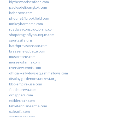
blythewoodseafood.com
paolosdelibangkok.com
bobacove.com
phoone24brookfield.com
mickeybarmama.com
roadwayconstructioninc.com
shopdragonflyboutique.com
sportszilla.org
batchprovisionsbar.com
brasserie-gobette.com
musicrearte.com
morseysfarms.com
riverviewtennis.com
official-kelly-toys-squishmallows.com
displaygardenonsuncrest.org
bbq-empire-usa.com
feedstoreva.com
drogopets.com
ediblechalk.com
tabletennisnearme.com
oaksofa.com
soultacohtx.com