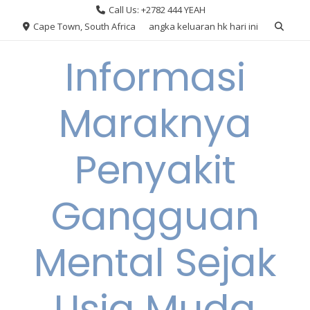
Skip
Call Us: +2782 444 YEAH
to
Cape Town, South Africa
angka keluaran hk hari ini
content
Informasi
Maraknya
Penyakit
Gangguan
Mental Sejak
Usia Muda