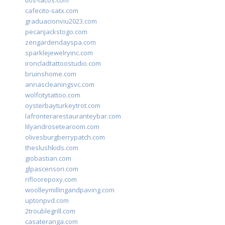
tios-tacos.com
cafecito-satx.com
graduacionviu2023.com
pecanjackstogo.com
zengardendayspa.com
sparklejewelryinc.com
ironcladtattoostudio.com
bruinshome.com
annascleaningsvc.com
wolfcitytattoo.com
oysterbayturkeytrot.com
lafronterarestauranteybar.com
lilyandrosetearoom.com
olivesburgberrypatch.com
theslushkids.com
giobastian.com
glpascensori.com
rifloorepoxy.com
woolleymillingandpaving.com
uptonpvd.com
2troublegrill.com
casateranga.com