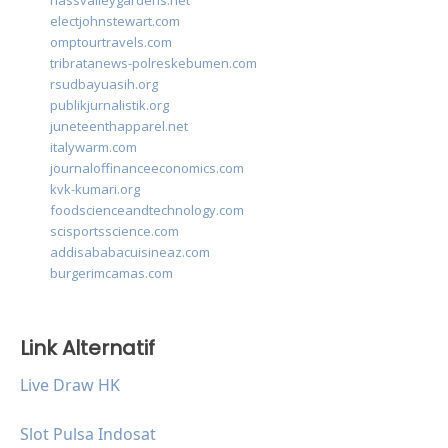
nassvalleygardens.net
electjohnstewart.com
omptourtravels.com
tribratanews-polreskebumen.com
rsudbayuasih.org
publikjurnalistik.org
juneteenthapparel.net
italywarm.com
journaloffinanceeconomics.com
kvk-kumari.org
foodscienceandtechnology.com
scisportsscience.com
addisababacuisineaz.com
burgerimcamas.com
Link Alternatif
Live Draw HK
Slot Pulsa Indosat