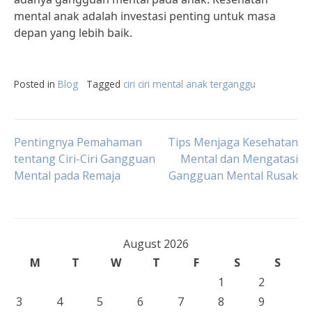
mental anak adalah investasi penting untuk masa
depan yang lebih baik.
Posted in
Blog
Tagged
ciri ciri mental anak terganggu
Post
Pentingnya Pemahaman
Tips Menjaga Kesehatan
tentang Ciri-Ciri Gangguan
Mental dan Mengatasi
Mental pada Remaja
Gangguan Mental Rusak
navigation
August 2026
M
T
W
T
F
S
S
1
2
3
4
5
6
7
8
9