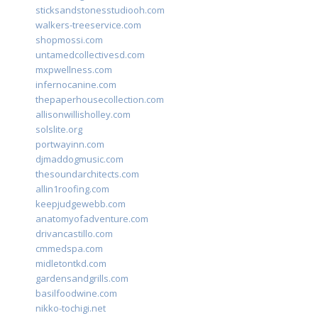
sticksandstonesstudiooh.com
walkers-treeservice.com
shopmossi.com
untamedcollectivesd.com
mxpwellness.com
infernocanine.com
thepaperhousecollection.com
allisonwillisholley.com
solslite.org
portwayinn.com
djmaddogmusic.com
thesoundarchitects.com
allin1roofing.com
keepjudgewebb.com
anatomyofadventure.com
drivancastillo.com
cmmedspa.com
midletontkd.com
gardensandgrills.com
basilfoodwine.com
nikko-tochigi.net