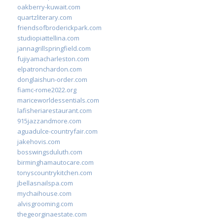
oakberry-kuwait.com
quartzliterary.com
friendsofbroderickpark.com
studiopiattellina.com
jannagrillspringfield.com
fujiyamacharleston.com
elpatronchardon.com
donglaishun-order.com
fiamc-rome2022.org
mariceworldessentials.com
lafisheriarestaurant.com
915jazzandmore.com
aguadulce-countryfair.com
jakehovis.com
bosswingsduluth.com
birminghamautocare.com
tonyscountrykitchen.com
jbellasnailspa.com
mychaihouse.com
alvisgrooming.com
thegeorginaestate.com