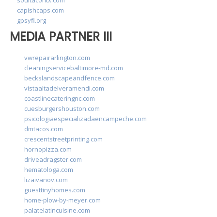
capishcaps.com
gpsyfl.org
MEDIA PARTNER III
vwrepairarlington.com
cleaningservicebaltimore-md.com
beckslandscapeandfence.com
vistaaltadelveramendi.com
coastlinecateringnc.com
cuesburgershouston.com
psicologiaespecializadaencampeche.com
dmtacos.com
crescentstreetprinting.com
hornopizza.com
driveadragster.com
hematologa.com
lizaivanov.com
guesttinyhomes.com
home-plow-by-meyer.com
palatelatincuisine.com