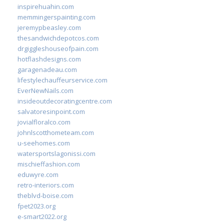
inspirehuahin.com
memmingerspainting.com
jeremypbeasley.com
thesandwichdepotcos.com
drgiggleshouseofpain.com
hotflashdesigns.com
garagenadeau.com
lifestylechauffeurservice.com
EverNewNails.com
insideoutdecoratingcentre.com
salvatoresinpoint.com
jovialfloralco.com
johnlscotthometeam.com
u-seehomes.com
watersportslagonissi.com
mischieffashion.com
eduwyre.com
retro-interiors.com
theblvd-boise.com
fpet2023.org
e-smart2022.org