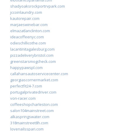
shadyoaksrockportrvpark.com
jccoinlaundry.com
kautorepair.com
marjaeswinebar.com
elmazatlanclinton.com
ideacoffeenyc.com
odieschillicothe.com
lacantinitagalesburg.com
pizzadeliverybristol.com
greenstarsmogcheck.com
happypawspl.com
callahansautoservicecenter.com
georgiascornermarket.com
perfectfit24-7.com
portugalprivatedriver.com
von-racer.com
coffeeshopcharleston.com
salon104mainstreet.com
alkaspringswater.com
318mainstreet8h.com
lovenailsspari.com