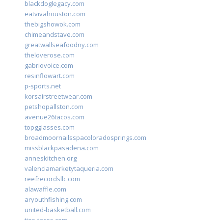
blackdoglegacy.com
eatvivahouston.com
thebigshowok.com
chimeandstave.com
greatwallseafoodny.com
theloverose.com
gabriovoice.com
resinflowart.com
p-sports.net
korsairstreetwear.com
petshopallston.com
avenue26tacos.com
topgglasses.com
broadmoornailsspacoloradosprings.com
missblackpasadena.com
anneskitchen.org
valenciamarketytaqueria.com
reefrecordsllc.com
alawaffle.com
aryouthfishing.com
united-basketball.com