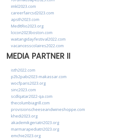
imkl2023.com
careerfaircsd2023.com
apsth2023.com
MedItRio2023.org
lcicon2023boston.com
waitangidayfestival2022.com
vacancesscolaires2022.com
MEDIA PARTNER II
isth2022.com
p2b2pabi2023-makassar.com
wocfparis2023.org
sinc2023.com
scdlqatar2022-qa.com
thecolumbiagrill.com
provisionscheeseandwineshoppe.com
khedi2023.org
akademikgeriatri2023.org
marmarapediatri2023.org
emchie2023.org