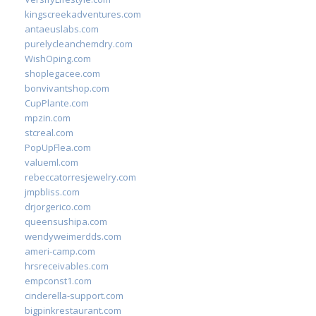
kingscreekadventures.com
antaeuslabs.com
purelycleanchemdry.com
WishOping.com
shoplegacee.com
bonvivantshop.com
CupPlante.com
mpzin.com
stcreal.com
PopUpFlea.com
valueml.com
rebeccatorresjewelry.com
jmpbliss.com
drjorgerico.com
queensushipa.com
wendyweimerdds.com
ameri-camp.com
hrsreceivables.com
empconst1.com
cinderella-support.com
bigpinkrestaurant.com