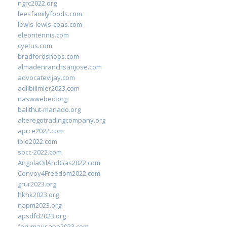
ngrc2022.org
leesfamilyfoods.com
lewis-lewis-cpas.com
eleontennis.com
cyetus.com
bradfordshops.com
almadenranchsanjose.com
advocatevijay.com
adlibilimler2023.com
naswwebed.org
balithut-manado.org
alteregotradingcompany.org
aprce2022.com
ibie2022.com
sbcc-2022.com
AngolaOilAndGas2022.com
Convoy4Freedom2022.com
grur2023.org
hkhk2023.org
napm2023.org
apsdfd2023.org
forumausape2023.com