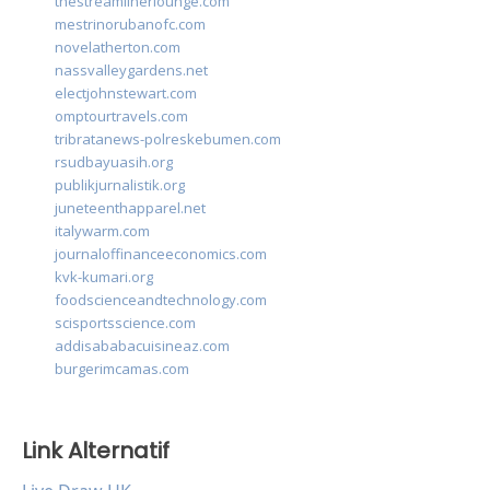
thestreamlinerlounge.com
mestrinorubanofc.com
novelatherton.com
nassvalleygardens.net
electjohnstewart.com
omptourtravels.com
tribratanews-polreskebumen.com
rsudbayuasih.org
publikjurnalistik.org
juneteenthapparel.net
italywarm.com
journaloffinanceeconomics.com
kvk-kumari.org
foodscienceandtechnology.com
scisportsscience.com
addisababacuisineaz.com
burgerimcamas.com
Link Alternatif