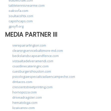
ediblechalk.com
tabletennisnearme.com
oaksofa.com
soultacohtx.com
capishcaps.com
gpsyfl.org
MEDIA PARTNER III
vwrepairarlington.com
cleaningservicebaltimore-md.com
beckslandscapeandfence.com
vistaaltadelveramendi.com
coastlinecateringnc.com
cuesburgershouston.com
psicologiaespecializadaencampeche.com
dmtacos.com
crescentstreetprinting.com
hornopizza.com
driveadragster.com
hematologa.com
lizaivanov.com