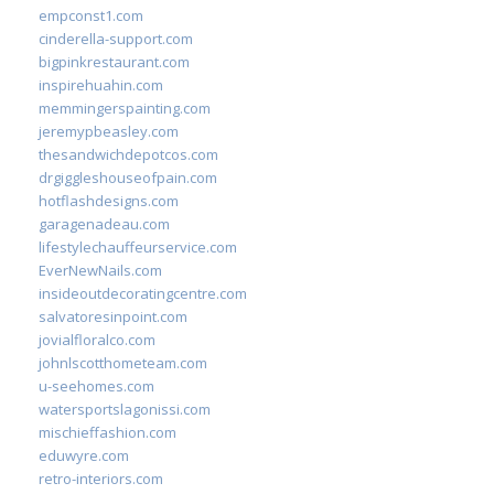
empconst1.com
cinderella-support.com
bigpinkrestaurant.com
inspirehuahin.com
memmingerspainting.com
jeremypbeasley.com
thesandwichdepotcos.com
drgiggleshouseofpain.com
hotflashdesigns.com
garagenadeau.com
lifestylechauffeurservice.com
EverNewNails.com
insideoutdecoratingcentre.com
salvatoresinpoint.com
jovialfloralco.com
johnlscotthometeam.com
u-seehomes.com
watersportslagonissi.com
mischieffashion.com
eduwyre.com
retro-interiors.com