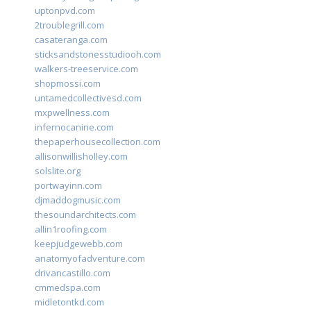
uptonpvd.com
2troublegrill.com
casateranga.com
sticksandstonesstudiooh.com
walkers-treeservice.com
shopmossi.com
untamedcollectivesd.com
mxpwellness.com
infernocanine.com
thepaperhousecollection.com
allisonwillisholley.com
solslite.org
portwayinn.com
djmaddogmusic.com
thesoundarchitects.com
allin1roofing.com
keepjudgewebb.com
anatomyofadventure.com
drivancastillo.com
cmmedspa.com
midletontkd.com