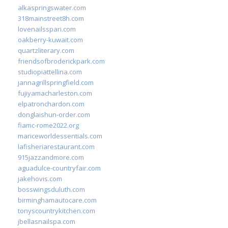
alkaspringswater.com
318mainstreet8h.com
lovenailsspari.com
oakberry-kuwait.com
quartzliterary.com
friendsofbroderickpark.com
studiopiattellina.com
jannagrillspringfield.com
fujiyamacharleston.com
elpatronchardon.com
donglaishun-order.com
fiamc-rome2022.org
mariceworldessentials.com
lafisheriarestaurant.com
915jazzandmore.com
aguadulce-countryfair.com
jakehovis.com
bosswingsduluth.com
birminghamautocare.com
tonyscountrykitchen.com
jbellasnailspa.com