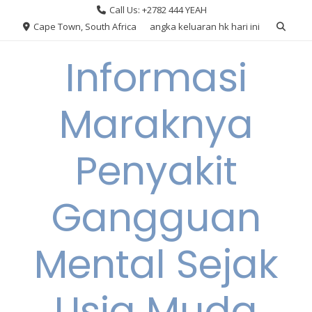
Skip
Call Us: +2782 444 YEAH
to
Cape Town, South Africa
angka keluaran hk hari ini
content
Informasi
Maraknya
Penyakit
Gangguan
Mental Sejak
Usia Muda