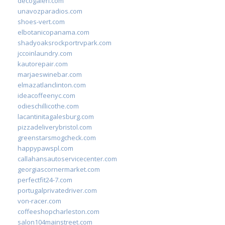
decogaleri.com
unavozparadios.com
shoes-vert.com
elbotanicopanama.com
shadyoaksrockportrvpark.com
jccoinlaundry.com
kautorepair.com
marjaeswinebar.com
elmazatlanclinton.com
ideacoffeenyc.com
odieschillicothe.com
lacantinitagalesburg.com
pizzadeliverybristol.com
greenstarsmogcheck.com
happypawspl.com
callahansautoservicecenter.com
georgiascornermarket.com
perfectfit24-7.com
portugalprivatedriver.com
von-racer.com
coffeeshopcharleston.com
salon104mainstreet.com