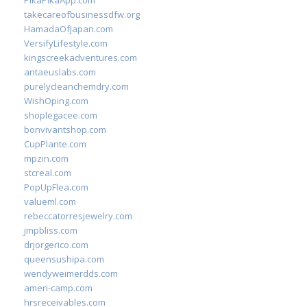
PikaPikaApp.com
takecareofbusinessdfw.org
HamadaOfJapan.com
VersifyLifestyle.com
kingscreekadventures.com
antaeuslabs.com
purelycleanchemdry.com
WishOping.com
shoplegacee.com
bonvivantshop.com
CupPlante.com
mpzin.com
stcreal.com
PopUpFlea.com
valueml.com
rebeccatorresjewelry.com
jmpbliss.com
drjorgerico.com
queensushipa.com
wendyweimerdds.com
ameri-camp.com
hrsreceivables.com