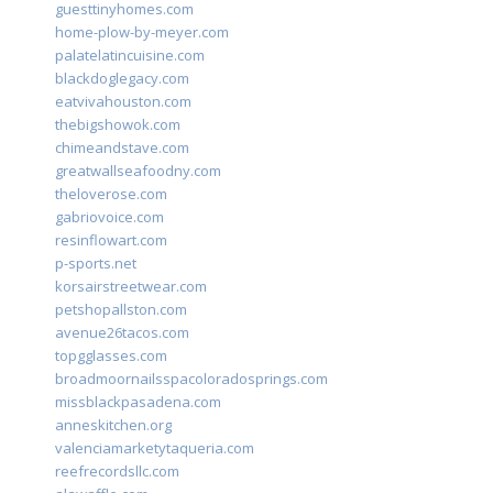
guesttinyhomes.com
home-plow-by-meyer.com
palatelatincuisine.com
blackdoglegacy.com
eatvivahouston.com
thebigshowok.com
chimeandstave.com
greatwallseafoodny.com
theloverose.com
gabriovoice.com
resinflowart.com
p-sports.net
korsairstreetwear.com
petshopallston.com
avenue26tacos.com
topgglasses.com
broadmoornailsspacoloradosprings.com
missblackpasadena.com
anneskitchen.org
valenciamarketytaqueria.com
reefrecordsllc.com