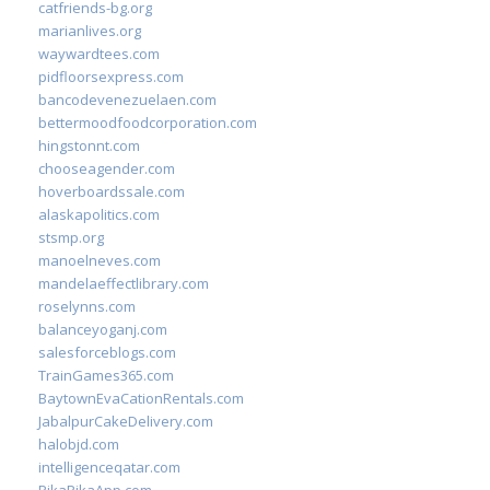
catfriends-bg.org
marianlives.org
waywardtees.com
pidfloorsexpress.com
bancodevenezuelaen.com
bettermoodfoodcorporation.com
hingstonnt.com
chooseagender.com
hoverboardssale.com
alaskapolitics.com
stsmp.org
manoelneves.com
mandelaeffectlibrary.com
roselynns.com
balanceyoganj.com
salesforceblogs.com
TrainGames365.com
BaytownEvaCationRentals.com
JabalpurCakeDelivery.com
halobjd.com
intelligenceqatar.com