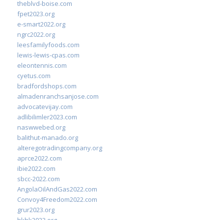
theblvd-boise.com
fpet2023.org
e-smart2022.org
ngrc2022.org
leesfamilyfoods.com
lewis-lewis-cpas.com
eleontennis.com
cyetus.com
bradfordshops.com
almadenranchsanjose.com
advocatevijay.com
adlibilimler2023.com
naswwebed.org
balithut-manado.org
alteregotradingcompany.org
aprce2022.com
ibie2022.com
sbcc-2022.com
AngolaOilAndGas2022.com
Convoy4Freedom2022.com
grur2023.org