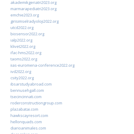
akademikgeriatri2023.org
marmarapediatri2023.org
emchie2023.org
girisimselradyoloji2022.org
utcd2022.org
biosensor2022.org
ialp2022.org
klivet2022.org
ifac-hms2022.org
taoms2022.org
iias-euromena-conference2022.org
ivd2022.org
csity2022.org
ibsarstudyabroad.com
bennusehgall.com
tsecincinnati.com
roderconstructiongroup.com
plazabatai.com
hawkscayresort.com
hellonquads.com
diarioanimales.com