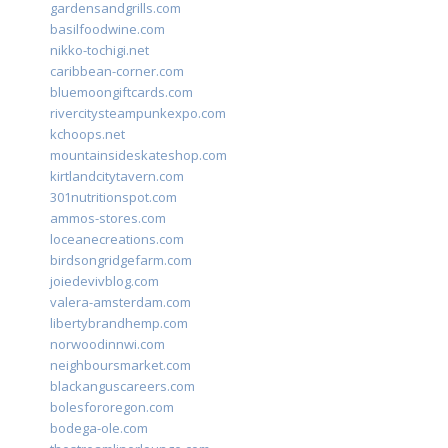
gardensandgrills.com
basilfoodwine.com
nikko-tochigi.net
caribbean-corner.com
bluemoongiftcards.com
rivercitysteampunkexpo.com
kchoops.net
mountainsideskateshop.com
kirtlandcitytavern.com
301nutritionspot.com
ammos-stores.com
loceanecreations.com
birdsongridgefarm.com
joiedevivblog.com
valera-amsterdam.com
libertybrandhemp.com
norwoodinnwi.com
neighboursmarket.com
blackanguscareers.com
bolesfororegon.com
bodega-ole.com