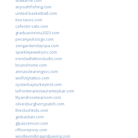
alawaffle.com
aryouthfishing.com
united-basketball.com
tios-tacos.com
cafecito-satx.com
graduacionviu2023.com
pecanjackstogo.com
zengardendayspa.com
sparklejewelryinc.com
ironcladtattoostudio.com
bruinshome.com
annascleaningsvc.com
wolfcitytattoo.com
oysterbayturkeytrot.com
lafronterarestauranteybar.com
lilyandrosetearoom.com
olivesburgberrypatch.com
theslushkids.com
giobastian.com
glpascensori.com
rifloorepoxy.com
woolleymillingandpaving.com