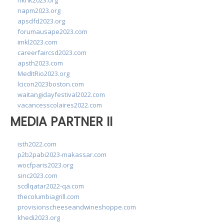
hkhk2023.org
napm2023.org
apsdfd2023.org
forumausape2023.com
imkl2023.com
careerfaircsd2023.com
apsth2023.com
MedItRio2023.org
lcicon2023boston.com
waitangidayfestival2022.com
vacancesscolaires2022.com
MEDIA PARTNER II
isth2022.com
p2b2pabi2023-makassar.com
wocfparis2023.org
sinc2023.com
scdlqatar2022-qa.com
thecolumbiagrill.com
provisionscheeseandwineshoppe.com
khedi2023.org