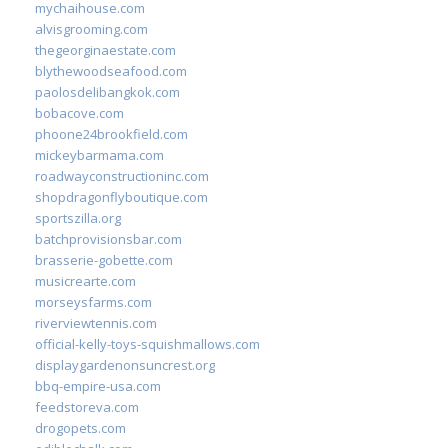
mychaihouse.com
alvisgrooming.com
thegeorginaestate.com
blythewoodseafood.com
paolosdelibangkok.com
bobacove.com
phoone24brookfield.com
mickeybarmama.com
roadwayconstructioninc.com
shopdragonflyboutique.com
sportszilla.org
batchprovisionsbar.com
brasserie-gobette.com
musicrearte.com
morseysfarms.com
riverviewtennis.com
official-kelly-toys-squishmallows.com
displaygardenonsuncrest.org
bbq-empire-usa.com
feedstoreva.com
drogopets.com