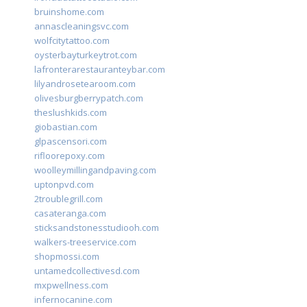
bruinshome.com
annascleaningsvc.com
wolfcitytattoo.com
oysterbayturkeytrot.com
lafronterarestauranteybar.com
lilyandrosetearoom.com
olivesburgberrypatch.com
theslushkids.com
giobastian.com
glpascensori.com
rifloorepoxy.com
woolleymillingandpaving.com
uptonpvd.com
2troublegrill.com
casateranga.com
sticksandstonesstudiooh.com
walkers-treeservice.com
shopmossi.com
untamedcollectivesd.com
mxpwellness.com
infernocanine.com