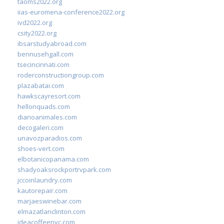
taoms2022.org
iias-euromena-conference2022.org
ivd2022.org
csity2022.org
ibsarstudyabroad.com
bennusehgall.com
tsecincinnati.com
roderconstructiongroup.com
plazabatai.com
hawkscayresort.com
hellonquads.com
diarioanimales.com
decogaleri.com
unavozparadios.com
shoes-vert.com
elbotanicopanama.com
shadyoaksrockportrvpark.com
jccoinlaundry.com
kautorepair.com
marjaeswinebar.com
elmazatlanclinton.com
ideacoffeenyc.com