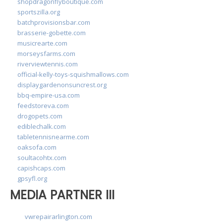
shopdragonflyboutique.com
sportszilla.org
batchprovisionsbar.com
brasserie-gobette.com
musicrearte.com
morseysfarms.com
riverviewtennis.com
official-kelly-toys-squishmallows.com
displaygardenonsuncrest.org
bbq-empire-usa.com
feedstoreva.com
drogopets.com
ediblechalk.com
tabletennisnearme.com
oaksofa.com
soultacohtx.com
capishcaps.com
gpsyfl.org
MEDIA PARTNER III
vwrepairarlington.com