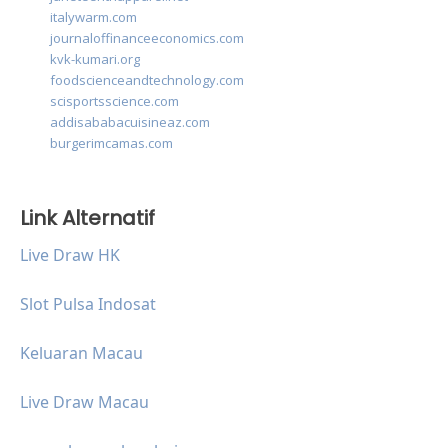
italywarm.com
journaloffinanceeconomics.com
kvk-kumari.org
foodscienceandtechnology.com
scisportsscience.com
addisababacuisineaz.com
burgerimcamas.com
Link Alternatif
Live Draw HK
Slot Pulsa Indosat
Keluaran Macau
Live Draw Macau