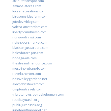
301nutritionspot.com
ammos-stores.com
loceanecreations.com
birdsongridgefarm.com
joiedevivblog.com
valera-amsterdam.com
libertybrandhemp.com
norwoodinnwi.com
neighboursmarket.com
blackanguscareers.com
bolesfororegon.com
bodega-ole.com
thestreamlinerlounge.com
mestrinorubanofc.com
novelatherton.com
nassvalleygardens.net
electjohnstewart.com
omptourtravels.com
tribratanews-polreskebumen.com
rsudbayuasih.org
publikjurnalistik.org
juneteenthapparel.net