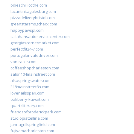
odieschillicothe.com
lacantinitagalesburg.com
pizzadeliverybristol.com
greenstarsmogcheck.com
happypawspl.com
callahansautoservicecenter.com
georgiascornermarket.com
perfectfit24-7.com
portugalprivatedriver.com
von-racer.com
coffeeshopcharleston.com
salon104mainstreet.com
alkaspringswater.com
318mainstreet8h.com
lovenailsspari.com
oakberry-kuwait.com
quartzliterary.com
friendsofbroderickpark.com
studiopiattellina.com
jannagrillspringfield.com
fujiyamacharleston.com