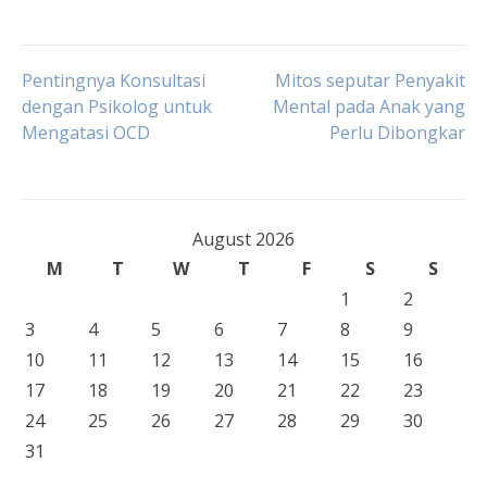
Post
Pentingnya Konsultasi
Mitos seputar Penyakit
dengan Psikolog untuk
Mental pada Anak yang
Mengatasi OCD
Perlu Dibongkar
navigation
August 2026
M
T
W
T
F
S
S
1
2
3
4
5
6
7
8
9
10
11
12
13
14
15
16
17
18
19
20
21
22
23
24
25
26
27
28
29
30
31