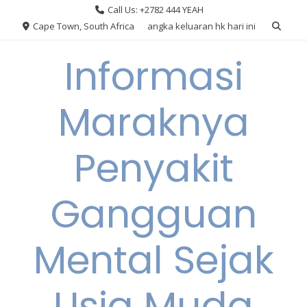
Skip
Call Us: +2782 444 YEAH
to
Cape Town, South Africa
angka keluaran hk hari ini
content
Informasi
Maraknya
Penyakit
Gangguan
Mental Sejak
Usia Muda