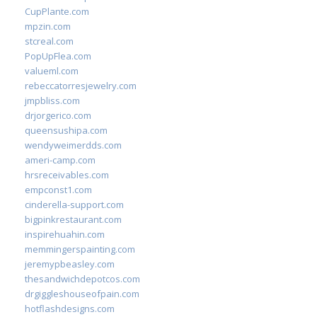
CupPlante.com
mpzin.com
stcreal.com
PopUpFlea.com
valueml.com
rebeccatorresjewelry.com
jmpbliss.com
drjorgerico.com
queensushipa.com
wendyweimerdds.com
ameri-camp.com
hrsreceivables.com
empconst1.com
cinderella-support.com
bigpinkrestaurant.com
inspirehuahin.com
memmingerspainting.com
jeremypbeasley.com
thesandwichdepotcos.com
drgiggleshouseofpain.com
hotflashdesigns.com