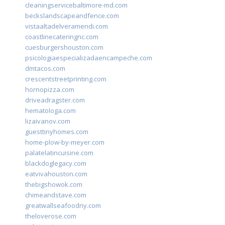
cleaningservicebaltimore-md.com
beckslandscapeandfence.com
vistaaltadelveramendi.com
coastlinecateringnc.com
cuesburgershouston.com
psicologiaespecializadaencampeche.com
dmtacos.com
crescentstreetprinting.com
hornopizza.com
driveadragster.com
hematologa.com
lizaivanov.com
guesttinyhomes.com
home-plow-by-meyer.com
palatelatincuisine.com
blackdoglegacy.com
eatvivahouston.com
thebigshowok.com
chimeandstave.com
greatwallseafoodny.com
theloverose.com