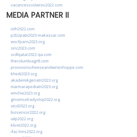
vacancesscolaires2022.com
MEDIA PARTNER II
isth2022.com
p2b2pabi2023-makassar.com
wocfparis2023.org
sinc2023.com
scdlqatar2022-qa.com
thecolumbiagrill.com
provisionscheeseandwineshoppe.com
khedi2023.org
akademikgeriatri2023.org
marmarapediatri2023.org
emchie2023.org
girisimselradyoloji2022.org
utcd2022.org
biosensor2022.org
ialp2022.org
klivet2022.org
ifac-hms2022.org