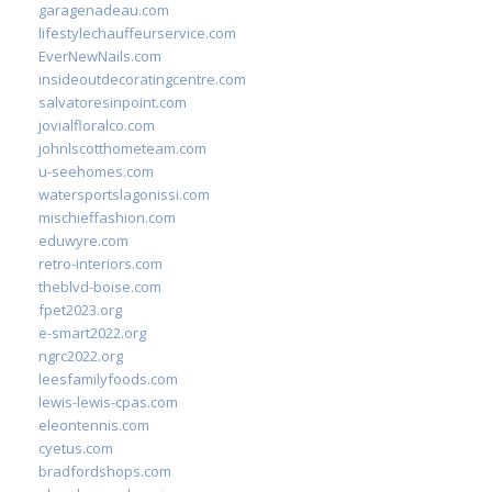
garagenadeau.com
lifestylechauffeurservice.com
EverNewNails.com
insideoutdecoratingcentre.com
salvatoresinpoint.com
jovialfloralco.com
johnlscotthometeam.com
u-seehomes.com
watersportslagonissi.com
mischieffashion.com
eduwyre.com
retro-interiors.com
theblvd-boise.com
fpet2023.org
e-smart2022.org
ngrc2022.org
leesfamilyfoods.com
lewis-lewis-cpas.com
eleontennis.com
cyetus.com
bradfordshops.com