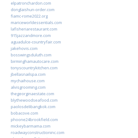
elpatronchardon.com
donglaishun-order.com
fiamc-rome2022.org
mariceworldessentials.com
lafisheriarestaurant.com
915jazzandmore.com
aguadulce-countryfair.com
jakehovis.com
bosswingsduluth.com
birminghamautocare.com
tonyscountrykitchen.com
jbellasnailspa.com
mychaihouse.com
alvisgrooming.com
thegeorginaestate.com
blythewoodseafood.com
paolosdelibangkok.com
bobacove.com
phoone24brookfield.com
mickeybarmama.com
roadwayconstructioninc.com