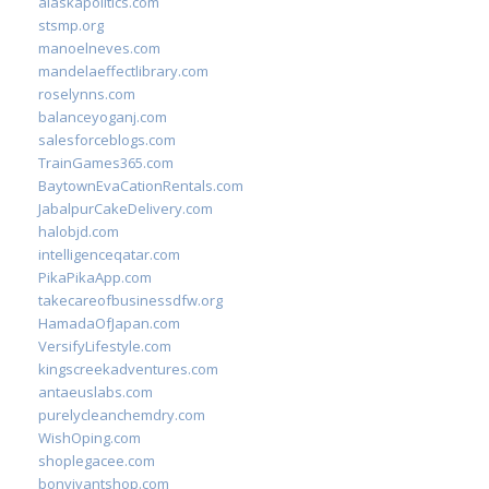
alaskapolitics.com
stsmp.org
manoelneves.com
mandelaeffectlibrary.com
roselynns.com
balanceyoganj.com
salesforceblogs.com
TrainGames365.com
BaytownEvaCationRentals.com
JabalpurCakeDelivery.com
halobjd.com
intelligenceqatar.com
PikaPikaApp.com
takecareofbusinessdfw.org
HamadaOfJapan.com
VersifyLifestyle.com
kingscreekadventures.com
antaeuslabs.com
purelycleanchemdry.com
WishOping.com
shoplegacee.com
bonvivantshop.com