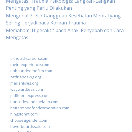
Mengatasi Trauma Psikologis: Langkah-Langkah
Penting yang Perlu Dilakukan
Mengenal PTSD: Gangguan Kesehatan Mental yang
Sering Terjadi pada Korban Trauma
Memahami Hiperaktif pada Anak: Penyebab dan Cara
Mengatasi
okhealthcareers.com
theintexperience.com
unboundedthefilm.com
catfriends-bg.org
marianlives.org
waywardtees.com
pidfloorsexpress.com
bancodevenezuelaen.com
bettermoodfoodcorporation.com
hingstonnt.com
chooseagender.com
hoverboardssale.com