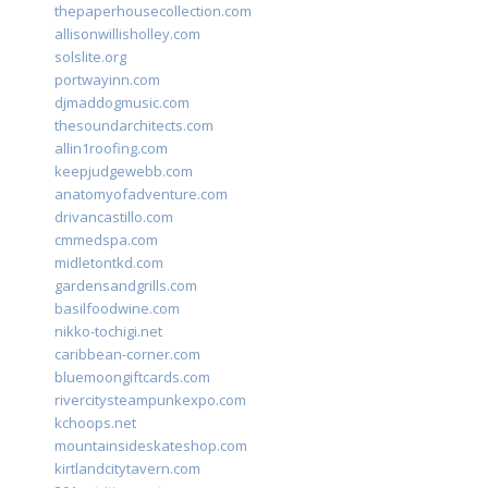
thepaperhousecollection.com
allisonwillisholley.com
solslite.org
portwayinn.com
djmaddogmusic.com
thesoundarchitects.com
allin1roofing.com
keepjudgewebb.com
anatomyofadventure.com
drivancastillo.com
cmmedspa.com
midletontkd.com
gardensandgrills.com
basilfoodwine.com
nikko-tochigi.net
caribbean-corner.com
bluemoongiftcards.com
rivercitysteampunkexpo.com
kchoops.net
mountainsideskateshop.com
kirtlandcitytavern.com