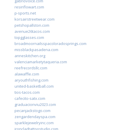
gabriovoice.com
resinflowart.com
p-sports.net
korsairstreetwear.com
petshopallston.com
avenue26tacos.com
topgglasses.com
broadmoornailsspacoloradosprings.com
missblackpasadena.com
anneskitchen.org
valenciamarketytaqueria.com
reefrecordsllc.com
alawaffle.com
aryouthfishing.com
united-basketball.com
tios-tacos.com
cafecito-satx.com
graduacionviu2023.com
pecanjackstogo.com
zengardendayspa.com
sparklejewelryinc.com
ironcladtattoostudio.com