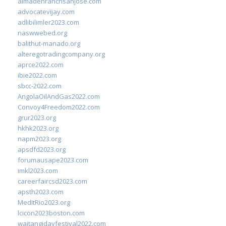
almadenranchsanjose.com
advocatevijay.com
adlibilimler2023.com
naswwebed.org
balithut-manado.org
alteregotradingcompany.org
aprce2022.com
ibie2022.com
sbcc-2022.com
AngolaOilAndGas2022.com
Convoy4Freedom2022.com
grur2023.org
hkhk2023.org
napm2023.org
apsdfd2023.org
forumausape2023.com
imkl2023.com
careerfaircsd2023.com
apsth2023.com
MedItRio2023.org
lcicon2023boston.com
waitangidayfestival2022.com