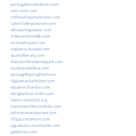
portugalprivatedriver.com
von-racer.com
coffeeshopcharleston.com
salon104mainstreet.com
alkaspringswater.com
318mainstreet8h.com
lovenailsspari.com
oakberry-kuwait.com
quartzliterary.com
friendsofbroderickpark.com
studiopiattellina.com
jannagrillspringfield.com
fujiyamacharleston.com
elpatronchardon.com
donglaishun-order.com
fiamc-rome2022.org
mariceworldessentials.com
lafisheriarestaurant.com
915jazzandmore.com
aguadulce-countryfair.com
jakehovis.com