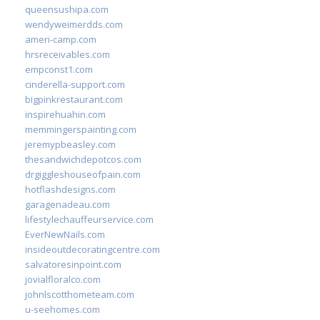
queensushipa.com
wendyweimerdds.com
ameri-camp.com
hrsreceivables.com
empconst1.com
cinderella-support.com
bigpinkrestaurant.com
inspirehuahin.com
memmingerspainting.com
jeremypbeasley.com
thesandwichdepotcos.com
drgiggleshouseofpain.com
hotflashdesigns.com
garagenadeau.com
lifestylechauffeurservice.com
EverNewNails.com
insideoutdecoratingcentre.com
salvatoresinpoint.com
jovialfloralco.com
johnlscotthometeam.com
u-seehomes.com