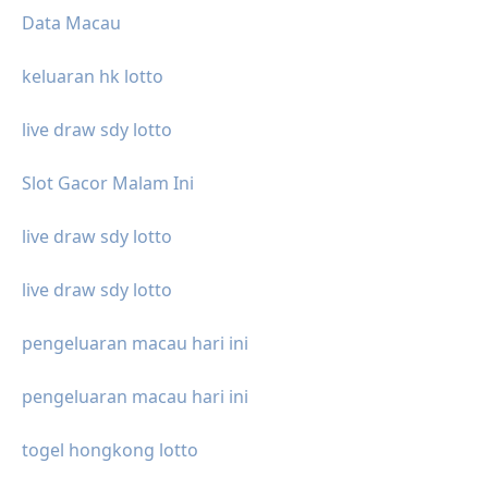
Data Macau
keluaran hk lotto
live draw sdy lotto
Slot Gacor Malam Ini
live draw sdy lotto
live draw sdy lotto
pengeluaran macau hari ini
pengeluaran macau hari ini
togel hongkong lotto