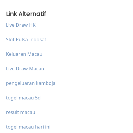
Link Alternatif
Live Draw HK
Slot Pulsa Indosat
Keluaran Macau
Live Draw Macau
pengeluaran kamboja
togel macau 5d
result macau
togel macau hari ini