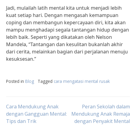
Jadi, mulailah latih mental kita untuk menjadi lebih
kuat setiap hari. Dengan mengasah kemampuan
coping dan membangun kepercayaan diri, kita akan
mampu menghadapi segala tantangan hidup dengan
lebih baik. Seperti yang dikatakan oleh Nelson
Mandela, “Tantangan dan kesulitan bukanlah akhir
dari cerita, melainkan bagian dari perjalanan menuju
kesuksesan.”
Posted in
Blog
Tagged
cara mengatasi mental rusak
Post
Cara Mendukung Anak
Peran Sekolah dalam
dengan Gangguan Mental:
Mendukung Anak Remaja
Tips dan Trik
dengan Penyakit Mental
navigation