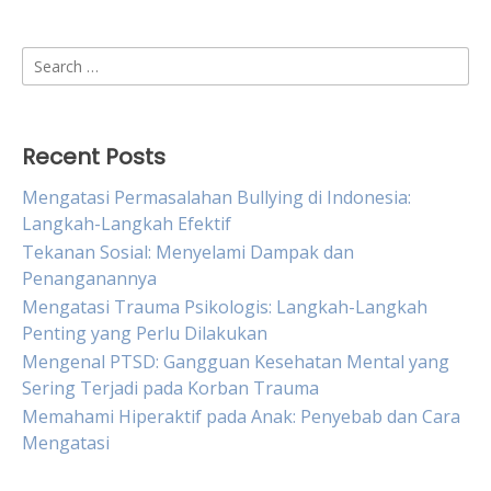
Search
for:
Recent Posts
Mengatasi Permasalahan Bullying di Indonesia:
Langkah-Langkah Efektif
Tekanan Sosial: Menyelami Dampak dan
Penanganannya
Mengatasi Trauma Psikologis: Langkah-Langkah
Penting yang Perlu Dilakukan
Mengenal PTSD: Gangguan Kesehatan Mental yang
Sering Terjadi pada Korban Trauma
Memahami Hiperaktif pada Anak: Penyebab dan Cara
Mengatasi