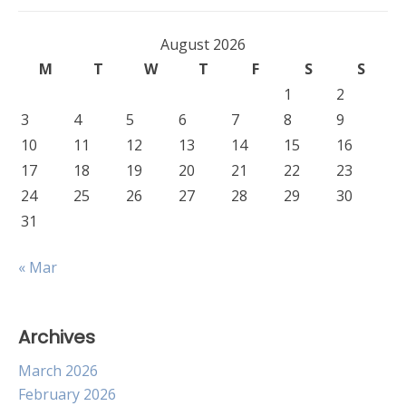
August 2026
M
T
W
T
F
S
S
1
2
3
4
5
6
7
8
9
10
11
12
13
14
15
16
17
18
19
20
21
22
23
24
25
26
27
28
29
30
31
« Mar
Archives
March 2026
February 2026