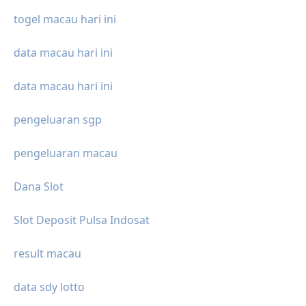
togel macau hari ini
data macau hari ini
data macau hari ini
pengeluaran sgp
pengeluaran macau
Dana Slot
Slot Deposit Pulsa Indosat
result macau
data sdy lotto