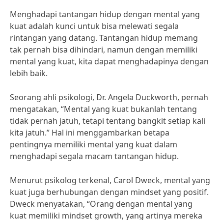
Menghadapi tantangan hidup dengan mental yang
kuat adalah kunci untuk bisa melewati segala
rintangan yang datang. Tantangan hidup memang
tak pernah bisa dihindari, namun dengan memiliki
mental yang kuat, kita dapat menghadapinya dengan
lebih baik.
Seorang ahli psikologi, Dr. Angela Duckworth, pernah
mengatakan, “Mental yang kuat bukanlah tentang
tidak pernah jatuh, tetapi tentang bangkit setiap kali
kita jatuh.” Hal ini menggambarkan betapa
pentingnya memiliki mental yang kuat dalam
menghadapi segala macam tantangan hidup.
Menurut psikolog terkenal, Carol Dweck, mental yang
kuat juga berhubungan dengan mindset yang positif.
Dweck menyatakan, “Orang dengan mental yang
kuat memiliki mindset growth, yang artinya mereka