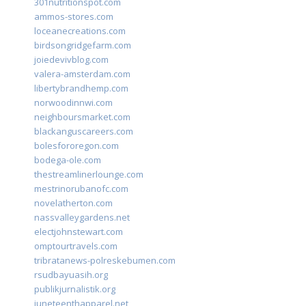
301nutritionspot.com
ammos-stores.com
loceanecreations.com
birdsongridgefarm.com
joiedevivblog.com
valera-amsterdam.com
libertybrandhemp.com
norwoodinnwi.com
neighboursmarket.com
blackanguscareers.com
bolesfororegon.com
bodega-ole.com
thestreamlinerlounge.com
mestrinorubanofc.com
novelatherton.com
nassvalleygardens.net
electjohnstewart.com
omptourtravels.com
tribratanews-polreskebumen.com
rsudbayuasih.org
publikjurnalistik.org
juneteenthapparel.net