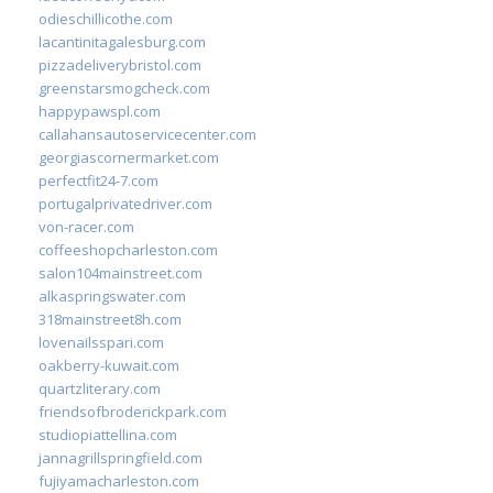
odieschillicothe.com
lacantinitagalesburg.com
pizzadeliverybristol.com
greenstarsmogcheck.com
happypawspl.com
callahansautoservicecenter.com
georgiascornermarket.com
perfectfit24-7.com
portugalprivatedriver.com
von-racer.com
coffeeshopcharleston.com
salon104mainstreet.com
alkaspringswater.com
318mainstreet8h.com
lovenailsspari.com
oakberry-kuwait.com
quartzliterary.com
friendsofbroderickpark.com
studiopiattellina.com
jannagrillspringfield.com
fujiyamacharleston.com