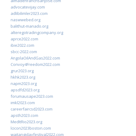
almadenranchsanjose.com
advocatevijay.com
adlibilimler2023.com
naswwebed.org
balithut-manado.org
alteregotradingcompany.org
aprce2022.com
ibie2022.com
sbcc-2022.com
AngolaOilAndGas2022.com
Convoy4Freedom2022.com
grur2023.org
hkhk2023.org
napm2023.org
apsdfd2023.org
forumausape2023.com
imkl2023.com
careerfaircsd2023.com
apsth2023.com
MedItRio2023.org
lcicon2023boston.com
waitangidayfestival2022.com