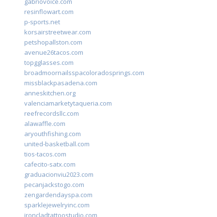
gabriovoice.com
resinflowart.com
p-sports.net
korsairstreetwear.com
petshopallston.com
avenue26tacos.com
topgglasses.com
broadmoornailsspacoloradosprings.com
missblackpasadena.com
anneskitchen.org
valenciamarketytaqueria.com
reefrecordsllc.com
alawaffle.com
aryouthfishing.com
united-basketball.com
tios-tacos.com
cafecito-satx.com
graduacionviu2023.com
pecanjackstogo.com
zengardendayspa.com
sparklejewelryinc.com
ironcladtattoostudio.com