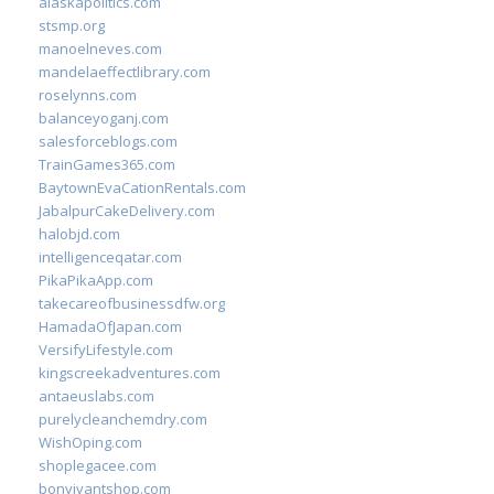
alaskapolitics.com
stsmp.org
manoelneves.com
mandelaeffectlibrary.com
roselynns.com
balanceyoganj.com
salesforceblogs.com
TrainGames365.com
BaytownEvaCationRentals.com
JabalpurCakeDelivery.com
halobjd.com
intelligenceqatar.com
PikaPikaApp.com
takecareofbusinessdfw.org
HamadaOfJapan.com
VersifyLifestyle.com
kingscreekadventures.com
antaeuslabs.com
purelycleanchemdry.com
WishOping.com
shoplegacee.com
bonvivantshop.com