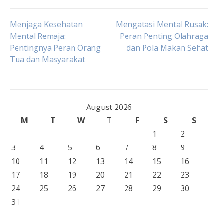
Post
Menjaga Kesehatan
Mengatasi Mental Rusak:
Mental Remaja:
Peran Penting Olahraga
Pentingnya Peran Orang
dan Pola Makan Sehat
navigation
Tua dan Masyarakat
August 2026
M
T
W
T
F
S
S
1
2
3
4
5
6
7
8
9
10
11
12
13
14
15
16
17
18
19
20
21
22
23
24
25
26
27
28
29
30
31