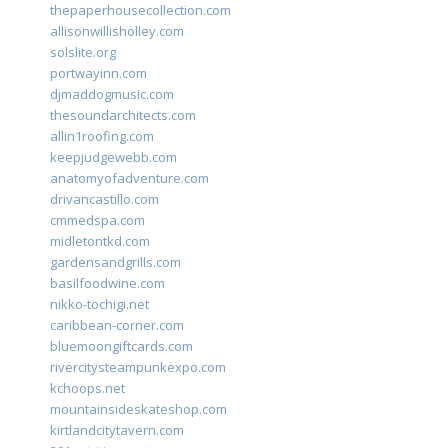
thepaperhousecollection.com
allisonwillisholley.com
solslite.org
portwayinn.com
djmaddogmusic.com
thesoundarchitects.com
allin1roofing.com
keepjudgewebb.com
anatomyofadventure.com
drivancastillo.com
cmmedspa.com
midletontkd.com
gardensandgrills.com
basilfoodwine.com
nikko-tochigi.net
caribbean-corner.com
bluemoongiftcards.com
rivercitysteampunkexpo.com
kchoops.net
mountainsideskateshop.com
kirtlandcitytavern.com