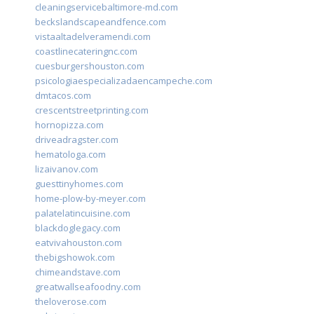
cleaningservicebaltimore-md.com
beckslandscapeandfence.com
vistaaltadelveramendi.com
coastlinecateringnc.com
cuesburgershouston.com
psicologiaespecializadaencampeche.com
dmtacos.com
crescentstreetprinting.com
hornopizza.com
driveadragster.com
hematologa.com
lizaivanov.com
guesttinyhomes.com
home-plow-by-meyer.com
palatelatincuisine.com
blackdoglegacy.com
eatvivahouston.com
thebigshowok.com
chimeandstave.com
greatwallseafoodny.com
theloverose.com