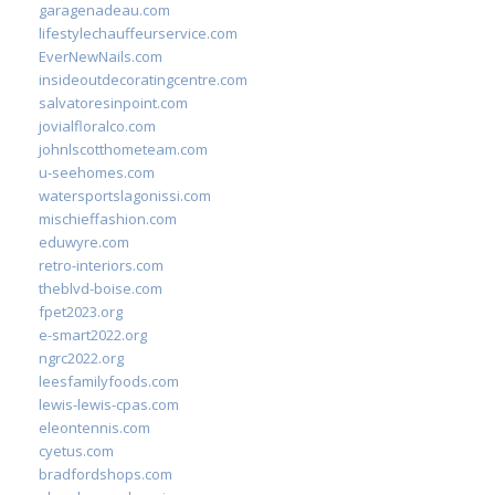
garagenadeau.com
lifestylechauffeurservice.com
EverNewNails.com
insideoutdecoratingcentre.com
salvatoresinpoint.com
jovialfloralco.com
johnlscotthometeam.com
u-seehomes.com
watersportslagonissi.com
mischieffashion.com
eduwyre.com
retro-interiors.com
theblvd-boise.com
fpet2023.org
e-smart2022.org
ngrc2022.org
leesfamilyfoods.com
lewis-lewis-cpas.com
eleontennis.com
cyetus.com
bradfordshops.com