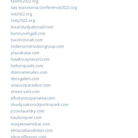
taoms2022.org
iias-euromena-conference2022.org
ivd2022.org
csity2022.org
ibsarstudyabroad.com
bennusehgall.com
tsecincinnati.com
roderconstructiongroup.com
plazabatai.com
hawkscayresort.com
hellonquads.com
diarioanimales.com
decogaleri.com
unavozparadios.com
shoes-vert.com
elbotanicopanama.com
shadyoaksrockportrvpark.com
jccoinlaundry.com
kautorepair.com
marjaeswinebar.com
elmazatlanclinton.com
ideacoffeenyc.com