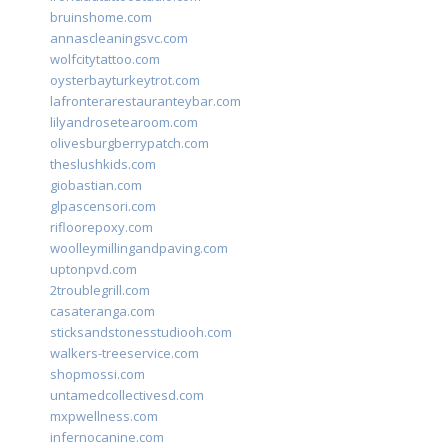
bruinshome.com
annascleaningsvc.com
wolfcitytattoo.com
oysterbayturkeytrot.com
lafronterarestauranteybar.com
lilyandrosetearoom.com
olivesburgberrypatch.com
theslushkids.com
giobastian.com
glpascensori.com
rifloorepoxy.com
woolleymillingandpaving.com
uptonpvd.com
2troublegrill.com
casateranga.com
sticksandstonesstudiooh.com
walkers-treeservice.com
shopmossi.com
untamedcollectivesd.com
mxpwellness.com
infernocanine.com