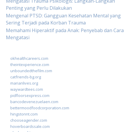
Mengatasi Trauma Psikologis: Langkah-Langkah
Penting yang Perlu Dilakukan
Mengenal PTSD: Gangguan Kesehatan Mental yang
Sering Terjadi pada Korban Trauma
Memahami Hiperaktif pada Anak: Penyebab dan Cara
Mengatasi
okhealthcareers.com
theintexperience.com
unboundedthefilm.com
catfriends-bg.org
marianlives.org
waywardtees.com
pidfloorsexpress.com
bancodevenezuelaen.com
bettermoodfoodcorporation.com
hingstonnt.com
chooseagender.com
hoverboardssale.com