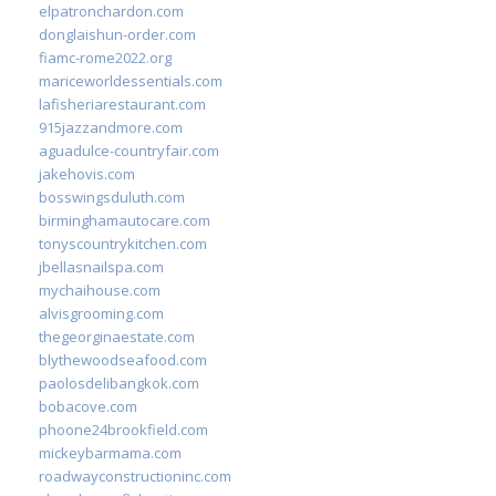
elpatronchardon.com
donglaishun-order.com
fiamc-rome2022.org
mariceworldessentials.com
lafisheriarestaurant.com
915jazzandmore.com
aguadulce-countryfair.com
jakehovis.com
bosswingsduluth.com
birminghamautocare.com
tonyscountrykitchen.com
jbellasnailspa.com
mychaihouse.com
alvisgrooming.com
thegeorginaestate.com
blythewoodseafood.com
paolosdelibangkok.com
bobacove.com
phoone24brookfield.com
mickeybarmama.com
roadwayconstructioninc.com