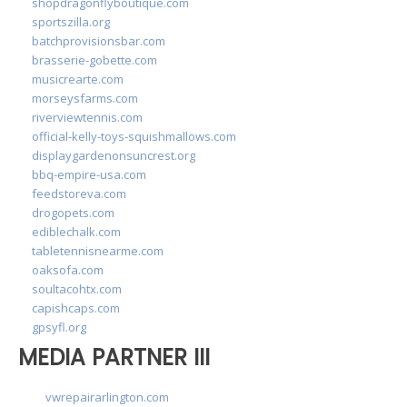
shopdragonflyboutique.com
sportszilla.org
batchprovisionsbar.com
brasserie-gobette.com
musicrearte.com
morseysfarms.com
riverviewtennis.com
official-kelly-toys-squishmallows.com
displaygardenonsuncrest.org
bbq-empire-usa.com
feedstoreva.com
drogopets.com
ediblechalk.com
tabletennisnearme.com
oaksofa.com
soultacohtx.com
capishcaps.com
gpsyfl.org
MEDIA PARTNER III
vwrepairarlington.com