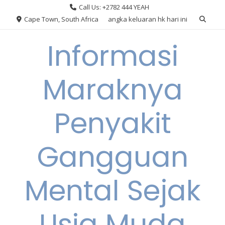
Skip
Call Us: +2782 444 YEAH
to
Cape Town, South Africa
angka keluaran hk hari ini
content
Informasi
Maraknya
Penyakit
Gangguan
Mental Sejak
Usia Muda