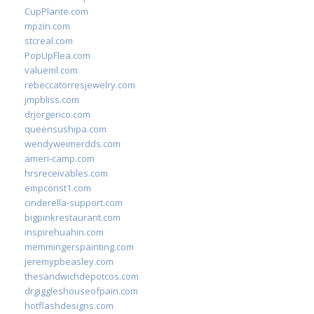
CupPlante.com
mpzin.com
stcreal.com
PopUpFlea.com
valueml.com
rebeccatorresjewelry.com
jmpbliss.com
drjorgerico.com
queensushipa.com
wendyweimerdds.com
ameri-camp.com
hrsreceivables.com
empconst1.com
cinderella-support.com
bigpinkrestaurant.com
inspirehuahin.com
memmingerspainting.com
jeremypbeasley.com
thesandwichdepotcos.com
drgiggleshouseofpain.com
hotflashdesigns.com