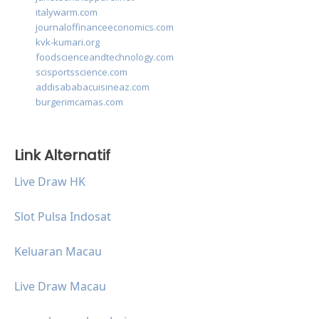
italywarm.com
journaloffinanceeconomics.com
kvk-kumari.org
foodscienceandtechnology.com
scisportsscience.com
addisababacuisineaz.com
burgerimcamas.com
Link Alternatif
Live Draw HK
Slot Pulsa Indosat
Keluaran Macau
Live Draw Macau