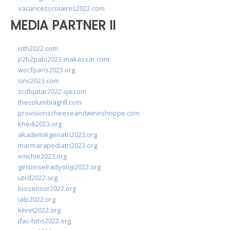
vacancesscolaires2022.com
MEDIA PARTNER II
isth2022.com
p2b2pabi2023-makassar.com
wocfparis2023.org
sinc2023.com
scdlqatar2022-qa.com
thecolumbiagrill.com
provisionscheeseandwineshoppe.com
khedi2023.org
akademikgeriatri2023.org
marmarapediatri2023.org
emchie2023.org
girisimselradyoloji2022.org
utcd2022.org
biosensor2022.org
ialp2022.org
klivet2022.org
ifac-hms2022.org