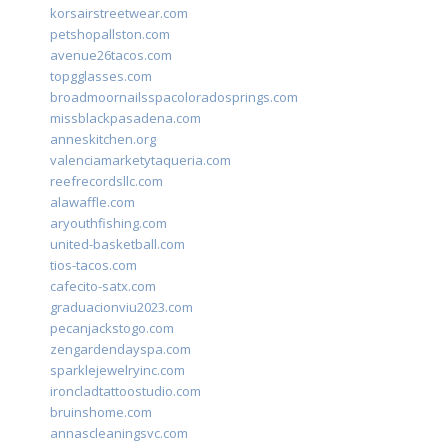
korsairstreetwear.com
petshopallston.com
avenue26tacos.com
topgglasses.com
broadmoornailsspacoloradosprings.com
missblackpasadena.com
anneskitchen.org
valenciamarketytaqueria.com
reefrecordsllc.com
alawaffle.com
aryouthfishing.com
united-basketball.com
tios-tacos.com
cafecito-satx.com
graduacionviu2023.com
pecanjackstogo.com
zengardendayspa.com
sparklejewelryinc.com
ironcladtattoostudio.com
bruinshome.com
annascleaningsvc.com