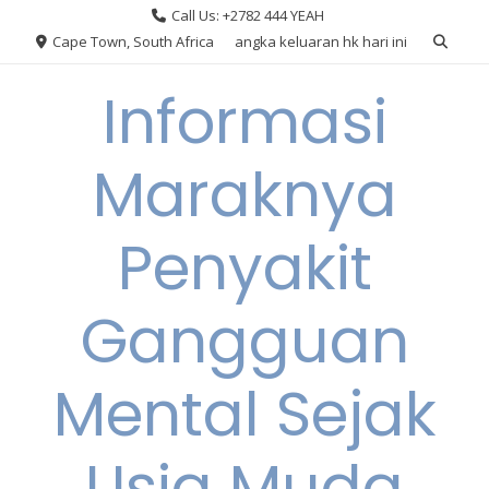
Skip
Call Us: +2782 444 YEAH
to
Cape Town, South Africa
angka keluaran hk hari ini
content
Informasi
Maraknya
Penyakit
Gangguan
Mental Sejak
Usia Muda