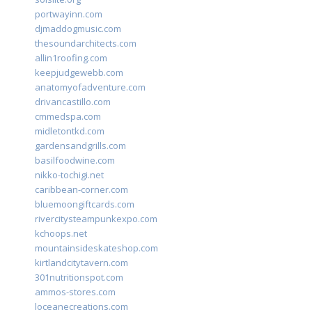
portwayinn.com
djmaddogmusic.com
thesoundarchitects.com
allin1roofing.com
keepjudgewebb.com
anatomyofadventure.com
drivancastillo.com
cmmedspa.com
midletontkd.com
gardensandgrills.com
basilfoodwine.com
nikko-tochigi.net
caribbean-corner.com
bluemoongiftcards.com
rivercitysteampunkexpo.com
kchoops.net
mountainsideskateshop.com
kirtlandcitytavern.com
301nutritionspot.com
ammos-stores.com
loceanecreations.com