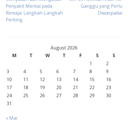
Post
Penyakit Mental pada
Ganggu yang Perlu
Remaja: Langkah-Langkah
Diwaspadai
navigation
Penting
August 2026
M
T
W
T
F
S
S
1
2
3
4
5
6
7
8
9
10
11
12
13
14
15
16
17
18
19
20
21
22
23
24
25
26
27
28
29
30
31
« Mar