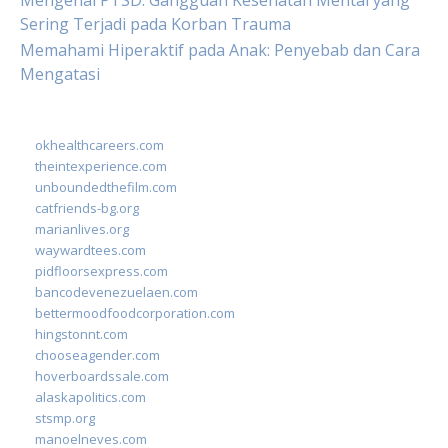
Mengenal PTSD: Gangguan Kesehatan Mental yang
Sering Terjadi pada Korban Trauma
Memahami Hiperaktif pada Anak: Penyebab dan Cara
Mengatasi
okhealthcareers.com
theintexperience.com
unboundedthefilm.com
catfriends-bg.org
marianlives.org
waywardtees.com
pidfloorsexpress.com
bancodevenezuelaen.com
bettermoodfoodcorporation.com
hingstonnt.com
chooseagender.com
hoverboardssale.com
alaskapolitics.com
stsmp.org
manoelneves.com