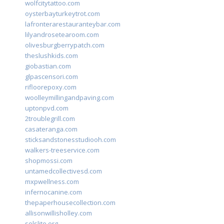
wolfcitytattoo.com
oysterbayturkeytrot.com
lafronterarestauranteybar.com
lilyandrosetearoom.com
olivesburgberrypatch.com
theslushkids.com
giobastian.com
glpascensori.com
rifloorepoxy.com
woolleymillingandpaving.com
uptonpvd.com
2troublegrill.com
casateranga.com
sticksandstonesstudiooh.com
walkers-treeservice.com
shopmossi.com
untamedcollectivesd.com
mxpwellness.com
infernocanine.com
thepaperhousecollection.com
allisonwillisholley.com
solslite.org