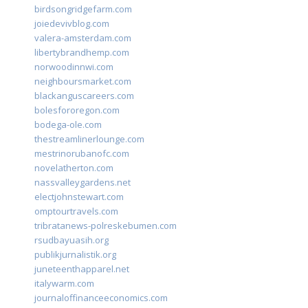
birdsongridgefarm.com
joiedevivblog.com
valera-amsterdam.com
libertybrandhemp.com
norwoodinnwi.com
neighboursmarket.com
blackanguscareers.com
bolesfororegon.com
bodega-ole.com
thestreamlinerlounge.com
mestrinorubanofc.com
novelatherton.com
nassvalleygardens.net
electjohnstewart.com
omptourtravels.com
tribratanews-polreskebumen.com
rsudbayuasih.org
publikjurnalistik.org
juneteenthapparel.net
italywarm.com
journaloffinanceeconomics.com