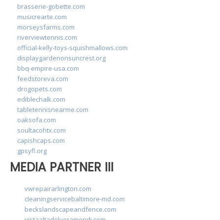
brasserie-gobette.com
musicrearte.com
morseysfarms.com
riverviewtennis.com
official-kelly-toys-squishmallows.com
displaygardenonsuncrest.org
bbq-empire-usa.com
feedstoreva.com
drogopets.com
ediblechalk.com
tabletennisnearme.com
oaksofa.com
soultacohtx.com
capishcaps.com
gpsyfl.org
MEDIA PARTNER III
vwrepairarlington.com
cleaningservicebaltimore-md.com
beckslandscapeandfence.com
vistaaltadelveramendi.com