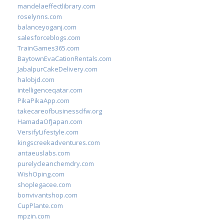
mandelaeffectlibrary.com
roselynns.com
balanceyoganj.com
salesforceblogs.com
TrainGames365.com
BaytownEvaCationRentals.com
JabalpurCakeDelivery.com
halobjd.com
intelligenceqatar.com
PikaPikaApp.com
takecareofbusinessdfw.org
HamadaOfJapan.com
VersifyLifestyle.com
kingscreekadventures.com
antaeuslabs.com
purelycleanchemdry.com
WishOping.com
shoplegacee.com
bonvivantshop.com
CupPlante.com
mpzin.com