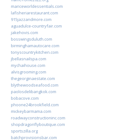
mariceworldessentials.com
lafisheriarestaurant.com
915jazzandmore.com
aguadulce-countryfair.com
jakehovis.com
bosswingsduluth.com
birminghamautocare.com
tonyscountrykitchen.com
jbellasnailspa.com
mychaihouse.com
alvisgrooming.com
thegeorginaestate.com
blythewoodseafood.com
paolosdelibangkok.com
bobacove.com
phoone24brookfield.com
mickeybarmama.com
roadwayconstructioninc.com
shopdragonflyboutique.com
sportszilla.org
batchprovisionsbar.com