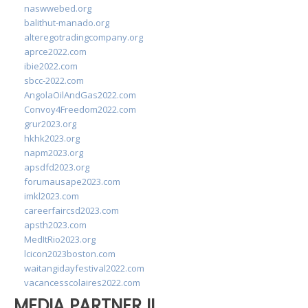
naswwebed.org
balithut-manado.org
alteregotradingcompany.org
aprce2022.com
ibie2022.com
sbcc-2022.com
AngolaOilAndGas2022.com
Convoy4Freedom2022.com
grur2023.org
hkhk2023.org
napm2023.org
apsdfd2023.org
forumausape2023.com
imkl2023.com
careerfaircsd2023.com
apsth2023.com
MedItRio2023.org
lcicon2023boston.com
waitangidayfestival2022.com
vacancesscolaires2022.com
MEDIA PARTNER II