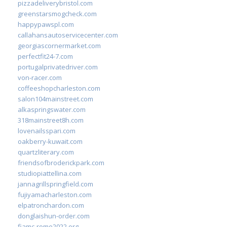
pizzadeliverybristol.com
greenstarsmogcheck.com
happypawspl.com
callahansautoservicecenter.com
georgiascornermarket.com
perfectfit24-7.com
portugalprivatedriver.com
von-racer.com
coffeeshopcharleston.com
salon104mainstreet.com
alkaspringswater.com
318mainstreet8h.com
lovenailsspari.com
oakberry-kuwait.com
quartzliterary.com
friendsofbroderickpark.com
studiopiattellina.com
jannagrillspringfield.com
fujiyamacharleston.com
elpatronchardon.com
donglaishun-order.com
fiamc-rome2022.org