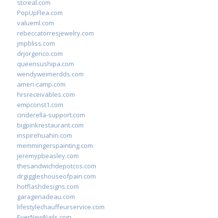
stcreal.com
PopUpFlea.com
valueml.com
rebeccatorresjewelry.com
jmpbliss.com
drjorgerico.com
queensushipa.com
wendyweimerdds.com
ameri-camp.com
hrsreceivables.com
empconst1.com
cinderella-support.com
bigpinkrestaurant.com
inspirehuahin.com
memmingerspainting.com
jeremypbeasley.com
thesandwichdepotcos.com
drgiggleshouseofpain.com
hotflashdesigns.com
garagenadeau.com
lifestylechauffeurservice.com
EverNewNails.com