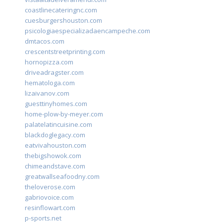
coastlinecateringnc.com
cuesburgershouston.com
psicologiaespecializadaencampeche.com
dmtacos.com
crescentstreetprinting.com
hornopizza.com
driveadragster.com
hematologa.com
lizaivanov.com
guesttinyhomes.com
home-plow-by-meyer.com
palatelatincuisine.com
blackdoglegacy.com
eatvivahouston.com
thebigshowok.com
chimeandstave.com
greatwallseafoodny.com
theloverose.com
gabriovoice.com
resinflowart.com
p-sports.net