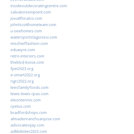
insideoutdecoratingcentre.com
salvatoresinpoint.com
jovialfloralco.com
johnlscotthometeam.com
u-seehomes.com
watersportslagonissi.com
mischieffashion.com
eduwyre.com
retro-interiors.com
theblvd-boise.com
fpet2023.org
e-smart2022.org
ngrc2022.org
leesfamilyfoods.com
lewis-lewis-cpas.com
eleontennis.com
cyetus.com
bradfordshops.com
almadenranchsanjose.com
advocatevijay.com
adlibilimler2023.com