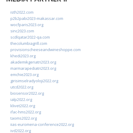
isth2022.com
p2b2pabi2023-makassar.com
wocfparis2023.org
sinc2023.com
scdlqatar2022-qa.com
thecolumbiagrill.com
provisionscheeseandwineshoppe.com
khedi2023.org
akademikgeriatri2023.org
marmarapediatri2023.org
emchie2023.org
girisimselradyoloji2022.org
utcd2022.org
biosensor2022.org
ialp2022.org
klivet2022.org
ifac-hms2022.org
taoms2022.org
iias-euromena-conference2022.org
ivd2022.org