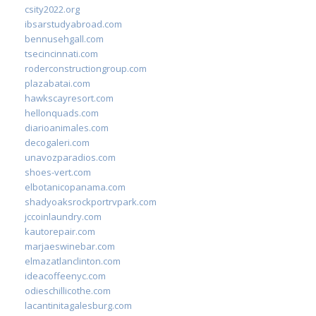
csity2022.org
ibsarstudyabroad.com
bennusehgall.com
tsecincinnati.com
roderconstructiongroup.com
plazabatai.com
hawkscayresort.com
hellonquads.com
diarioanimales.com
decogaleri.com
unavozparadios.com
shoes-vert.com
elbotanicopanama.com
shadyoaksrockportrvpark.com
jccoinlaundry.com
kautorepair.com
marjaeswinebar.com
elmazatlanclinton.com
ideacoffeenyc.com
odieschillicothe.com
lacantinitagalesburg.com