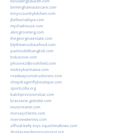
bosswingsduluth.com
birminghamautocare.com
tonyscountrykitchen.com
jbellasnailspa.com
mychaihouse.com
alvisgrooming.com
thegeorginaestate.com
blythewoodseafood.com
paolosdelibangkok.com
bobacove.com
phoone24brookfield.com
mickeybarmama.com
roadwayconstructioninc.com
shopdragonflyboutique.com
sportszilla.org
batchprovisionsbar.com
brasserie-gobette.com
musicrearte.com
morseysfarms.com
riverviewtennis.com
official-kelly-toys-squishmallows.com
displaygardenonsuncrest.org