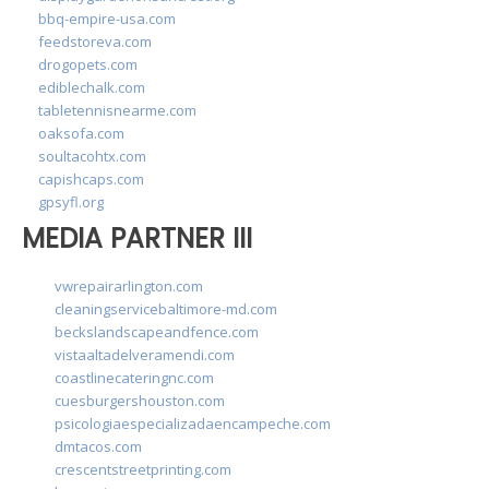
bbq-empire-usa.com
feedstoreva.com
drogopets.com
ediblechalk.com
tabletennisnearme.com
oaksofa.com
soultacohtx.com
capishcaps.com
gpsyfl.org
MEDIA PARTNER III
vwrepairarlington.com
cleaningservicebaltimore-md.com
beckslandscapeandfence.com
vistaaltadelveramendi.com
coastlinecateringnc.com
cuesburgershouston.com
psicologiaespecializadaencampeche.com
dmtacos.com
crescentstreetprinting.com