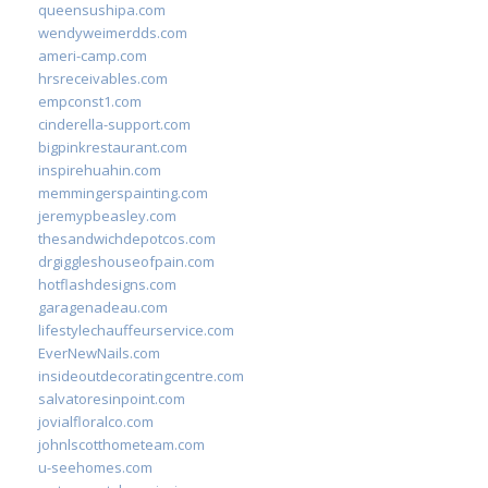
queensushipa.com
wendyweimerdds.com
ameri-camp.com
hrsreceivables.com
empconst1.com
cinderella-support.com
bigpinkrestaurant.com
inspirehuahin.com
memmingerspainting.com
jeremypbeasley.com
thesandwichdepotcos.com
drgiggleshouseofpain.com
hotflashdesigns.com
garagenadeau.com
lifestylechauffeurservice.com
EverNewNails.com
insideoutdecoratingcentre.com
salvatoresinpoint.com
jovialfloralco.com
johnlscotthometeam.com
u-seehomes.com