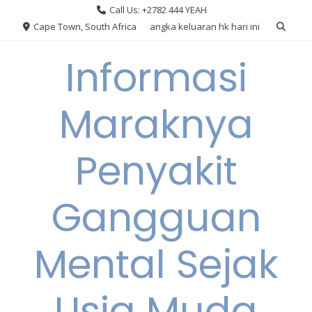
Skip
Call Us: +2782 444 YEAH
to
Cape Town, South Africa
angka keluaran hk hari ini
content
Informasi
Maraknya
Penyakit
Gangguan
Mental Sejak
Usia Muda