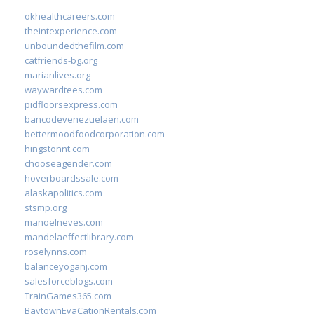
okhealthcareers.com
theintexperience.com
unboundedthefilm.com
catfriends-bg.org
marianlives.org
waywardtees.com
pidfloorsexpress.com
bancodevenezuelaen.com
bettermoodfoodcorporation.com
hingstonnt.com
chooseagender.com
hoverboardssale.com
alaskapolitics.com
stsmp.org
manoelneves.com
mandelaeffectlibrary.com
roselynns.com
balanceyoganj.com
salesforceblogs.com
TrainGames365.com
BaytownEvaCationRentals.com