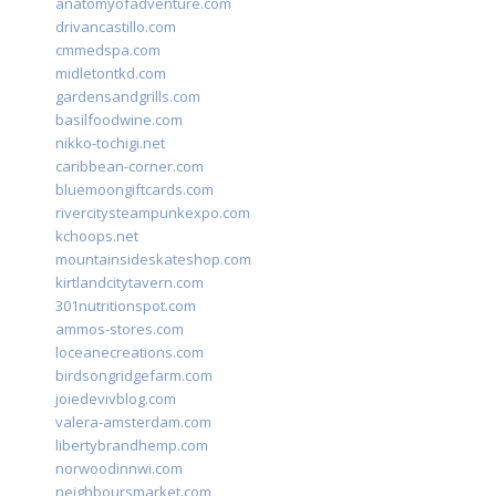
anatomyofadventure.com
drivancastillo.com
cmmedspa.com
midletontkd.com
gardensandgrills.com
basilfoodwine.com
nikko-tochigi.net
caribbean-corner.com
bluemoongiftcards.com
rivercitysteampunkexpo.com
kchoops.net
mountainsideskateshop.com
kirtlandcitytavern.com
301nutritionspot.com
ammos-stores.com
loceanecreations.com
birdsongridgefarm.com
joiedevivblog.com
valera-amsterdam.com
libertybrandhemp.com
norwoodinnwi.com
neighboursmarket.com