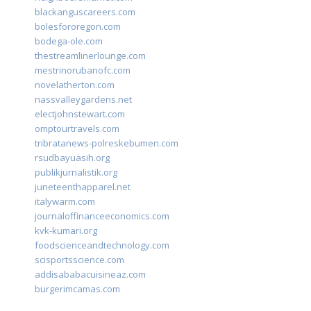
blackanguscareers.com
bolesfororegon.com
bodega-ole.com
thestreamlinerlounge.com
mestrinorubanofc.com
novelatherton.com
nassvalleygardens.net
electjohnstewart.com
omptourtravels.com
tribratanews-polreskebumen.com
rsudbayuasih.org
publikjurnalistik.org
juneteenthapparel.net
italywarm.com
journaloffinanceeconomics.com
kvk-kumari.org
foodscienceandtechnology.com
scisportsscience.com
addisababacuisineaz.com
burgerimcamas.com