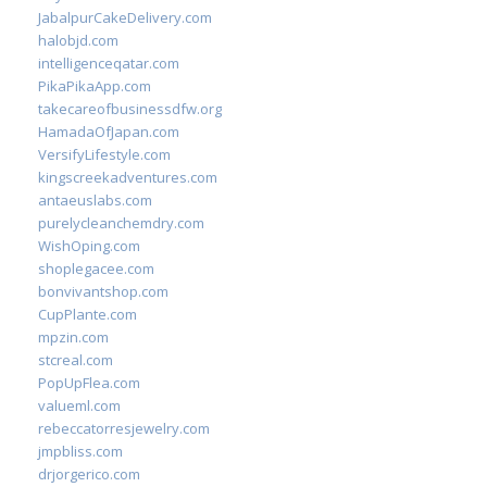
JabalpurCakeDelivery.com
halobjd.com
intelligenceqatar.com
PikaPikaApp.com
takecareofbusinessdfw.org
HamadaOfJapan.com
VersifyLifestyle.com
kingscreekadventures.com
antaeuslabs.com
purelycleanchemdry.com
WishOping.com
shoplegacee.com
bonvivantshop.com
CupPlante.com
mpzin.com
stcreal.com
PopUpFlea.com
valueml.com
rebeccatorresjewelry.com
jmpbliss.com
drjorgerico.com