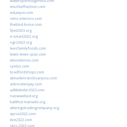
watersportslagonissi.com
mischieffashion.com
eduwyre.com
retro-interiors.com
theblvd-boise.com
fpet2023.org
e-smart2022.org
ngrc2022.org
leesfamilyfoods.com
lewis-lewis-cpas.com
eleontennis.com
cyetus.com
bradfordshops.com
almadenranchsanjose.com
advocatevijay.com
adlibilimler2023.com
naswwebed.org
balithut-manado.org
alteregotradingcompany.org
aprce2022.com
ibie2022.com
sbcc-2022.com