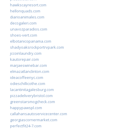
hawkscayresort.com
hellonquads.com
diarioanimales.com
decogaleri.com
unavozparadios.com
shoes-vert.com
elbotanicopanama.com
shadyoaksrockportrvpark.com
jccoinlaundry.com
kautorepair.com
marjaeswinebar.com
elmazatlanclinton.com
ideacoffeenyc.com
odieschillicothe.com
lacantinitagalesburg.com
pizzadeliverybristol.com
greenstarsmogcheck.com
happypawspl.com
callahansautoservicecenter.com
georgiascornermarket.com
perfectfit24-7.com