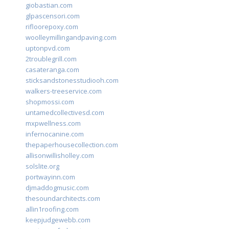
giobastian.com
glpascensori.com
rifloorepoxy.com
woolleymillingandpaving.com
uptonpvd.com
2troublegrill.com
casateranga.com
sticksandstonesstudiooh.com
walkers-treeservice.com
shopmossi.com
untamedcollectivesd.com
mxpwellness.com
infernocanine.com
thepaperhousecollection.com
allisonwillisholley.com
solslite.org
portwayinn.com
djmaddogmusic.com
thesoundarchitects.com
allin1roofing.com
keepjudgewebb.com