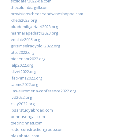
scdlqatar2022-qa.com
thecolumbiagrill.com
provisionscheeseandwineshoppe.com
khedi2023.org
akademikgeriatri2023.org
marmarapediatri2023.org
emchie2023.org
girisimselradyoloji2022.org
utcd2022.org
biosensor2022.org
ialp2022.org
klivet2022.org
ifac-hms2022.org
taoms2022.org
iias-euromena-conference2022.org
ivd2022.org
csity2022.org
ibsarstudyabroad.com
bennusehgall.com
tsecincinnati.com
roderconstructiongroup.com
plazabatai.com