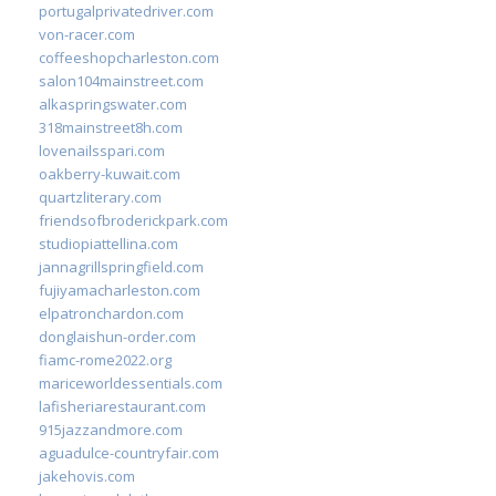
portugalprivatedriver.com
von-racer.com
coffeeshopcharleston.com
salon104mainstreet.com
alkaspringswater.com
318mainstreet8h.com
lovenailsspari.com
oakberry-kuwait.com
quartzliterary.com
friendsofbroderickpark.com
studiopiattellina.com
jannagrillspringfield.com
fujiyamacharleston.com
elpatronchardon.com
donglaishun-order.com
fiamc-rome2022.org
mariceworldessentials.com
lafisheriarestaurant.com
915jazzandmore.com
aguadulce-countryfair.com
jakehovis.com