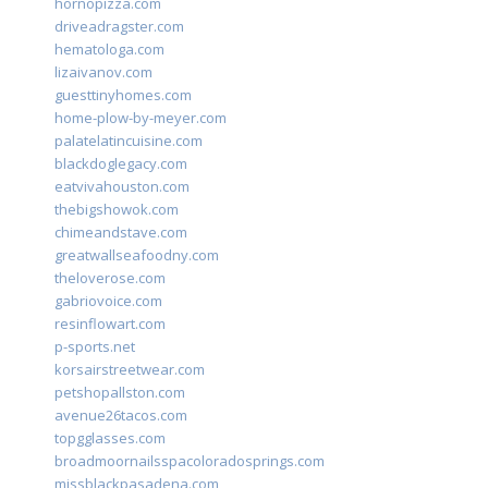
hornopizza.com
driveadragster.com
hematologa.com
lizaivanov.com
guesttinyhomes.com
home-plow-by-meyer.com
palatelatincuisine.com
blackdoglegacy.com
eatvivahouston.com
thebigshowok.com
chimeandstave.com
greatwallseafoodny.com
theloverose.com
gabriovoice.com
resinflowart.com
p-sports.net
korsairstreetwear.com
petshopallston.com
avenue26tacos.com
topgglasses.com
broadmoornailsspacoloradosprings.com
missblackpasadena.com