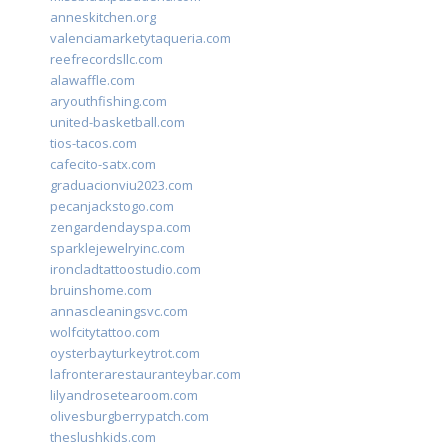
anneskitchen.org
valenciamarketytaqueria.com
reefrecordsllc.com
alawaffle.com
aryouthfishing.com
united-basketball.com
tios-tacos.com
cafecito-satx.com
graduacionviu2023.com
pecanjackstogo.com
zengardendayspa.com
sparklejewelryinc.com
ironcladtattoostudio.com
bruinshome.com
annascleaningsvc.com
wolfcitytattoo.com
oysterbayturkeytrot.com
lafronterarestauranteybar.com
lilyandrosetearoom.com
olivesburgberrypatch.com
theslushkids.com