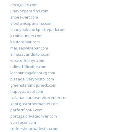
decogaleri.com
unavozparadios.com
shoes-vert.com
elbotanicopanama.com
shadyoaksrockportrvpark.com
jccoinlaundry.com
kautorepair.com
marjaeswinebar.com
elmazatlanclinton.com
ideacoffeenyc.com
odieschillicothe.com
lacantinitagalesburg.com
pizzadeliverybristol.com
greenstarsmogcheck.com
happypawspl.com
callahansautoservicecenter.com
georgiascornermarket.com
perfectfit24-7.com
portugalprivatedriver.com
von-racer.com
coffeeshopcharleston.com