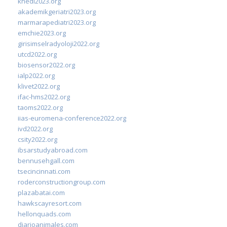
khedi2023.org
akademikgeriatri2023.org
marmarapediatri2023.org
emchie2023.org
girisimselradyoloji2022.org
utcd2022.org
biosensor2022.org
ialp2022.org
klivet2022.org
ifac-hms2022.org
taoms2022.org
iias-euromena-conference2022.org
ivd2022.org
csity2022.org
ibsarstudyabroad.com
bennusehgall.com
tsecincinnati.com
roderconstructiongroup.com
plazabatai.com
hawkscayresort.com
hellonquads.com
diarioanimales.com