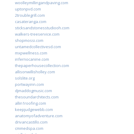
woolleymillingandpaving.com
uptonpvd.com
2troublegrill.com
casateranga.com
sticksandstonesstudiooh.com
walkers-treeservice.com
shopmossi.com
untamedcollectivesd.com
mxpwellness.com
infernocanine.com
thepaperhousecollection.com
allisonwillisholley.com
solslite.org
portwayinn.com
djmaddogmusic.com
thesoundarchitects.com
allin1roofing.com
keepjudgewebb.com
anatomyofadventure.com
drivancastillo.com
cmmedspa.com