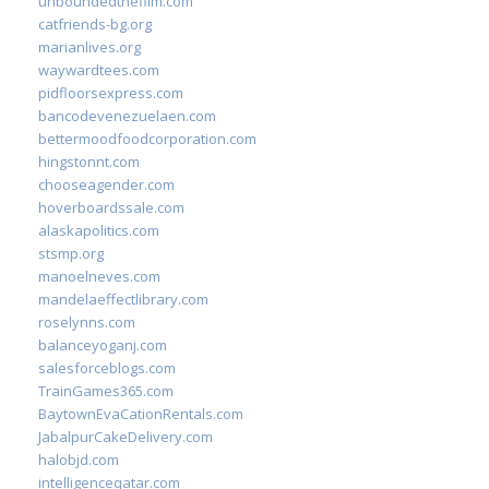
unboundedthefilm.com
catfriends-bg.org
marianlives.org
waywardtees.com
pidfloorsexpress.com
bancodevenezuelaen.com
bettermoodfoodcorporation.com
hingstonnt.com
chooseagender.com
hoverboardssale.com
alaskapolitics.com
stsmp.org
manoelneves.com
mandelaeffectlibrary.com
roselynns.com
balanceyoganj.com
salesforceblogs.com
TrainGames365.com
BaytownEvaCationRentals.com
JabalpurCakeDelivery.com
halobjd.com
intelligenceqatar.com