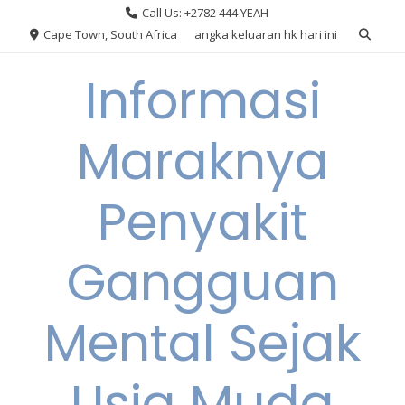
Skip
Call Us: +2782 444 YEAH
to
Cape Town, South Africa
angka keluaran hk hari ini
content
Informasi
Maraknya
Penyakit
Gangguan
Mental Sejak
Usia Muda