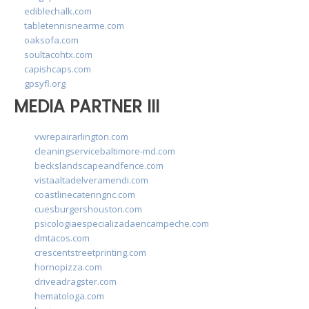
ediblechalk.com
tabletennisnearme.com
oaksofa.com
soultacohtx.com
capishcaps.com
gpsyfl.org
MEDIA PARTNER III
vwrepairarlington.com
cleaningservicebaltimore-md.com
beckslandscapeandfence.com
vistaaltadelveramendi.com
coastlinecateringnc.com
cuesburgershouston.com
psicologiaespecializadaencampeche.com
dmtacos.com
crescentstreetprinting.com
hornopizza.com
driveadragster.com
hematologa.com