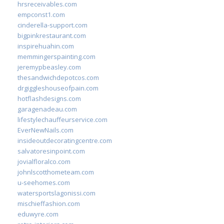
hrsreceivables.com
empconst1.com
cinderella-support.com
bigpinkrestaurant.com
inspirehuahin.com
memmingerspainting.com
jeremypbeasley.com
thesandwichdepotcos.com
drgiggleshouseofpain.com
hotflashdesigns.com
garagenadeau.com
lifestylechauffeurservice.com
EverNewNails.com
insideoutdecoratingcentre.com
salvatoresinpoint.com
jovialfloralco.com
johnlscotthometeam.com
u-seehomes.com
watersportslagonissi.com
mischieffashion.com
eduwyre.com