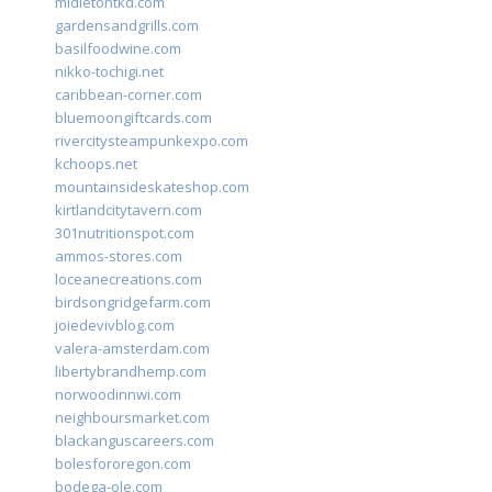
midletontkd.com
gardensandgrills.com
basilfoodwine.com
nikko-tochigi.net
caribbean-corner.com
bluemoongiftcards.com
rivercitysteampunkexpo.com
kchoops.net
mountainsideskateshop.com
kirtlandcitytavern.com
301nutritionspot.com
ammos-stores.com
loceanecreations.com
birdsongridgefarm.com
joiedevivblog.com
valera-amsterdam.com
libertybrandhemp.com
norwoodinnwi.com
neighboursmarket.com
blackanguscareers.com
bolesfororegon.com
bodega-ole.com