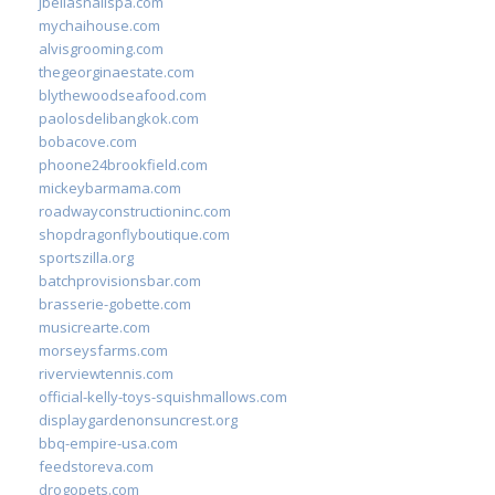
jbellasnailspa.com
mychaihouse.com
alvisgrooming.com
thegeorginaestate.com
blythewoodseafood.com
paolosdelibangkok.com
bobacove.com
phoone24brookfield.com
mickeybarmama.com
roadwayconstructioninc.com
shopdragonflyboutique.com
sportszilla.org
batchprovisionsbar.com
brasserie-gobette.com
musicrearte.com
morseysfarms.com
riverviewtennis.com
official-kelly-toys-squishmallows.com
displaygardenonsuncrest.org
bbq-empire-usa.com
feedstoreva.com
drogopets.com