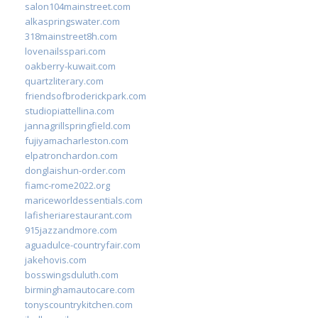
salon104mainstreet.com
alkaspringswater.com
318mainstreet8h.com
lovenailsspari.com
oakberry-kuwait.com
quartzliterary.com
friendsofbroderickpark.com
studiopiattellina.com
jannagrillspringfield.com
fujiyamacharleston.com
elpatronchardon.com
donglaishun-order.com
fiamc-rome2022.org
mariceworldessentials.com
lafisheriarestaurant.com
915jazzandmore.com
aguadulce-countryfair.com
jakehovis.com
bosswingsduluth.com
birminghamautocare.com
tonyscountrykitchen.com