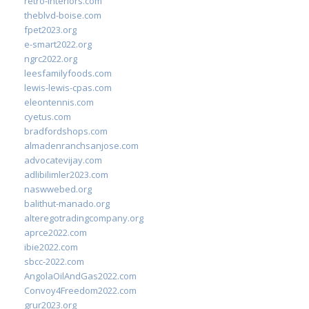
retro-interiors.com
theblvd-boise.com
fpet2023.org
e-smart2022.org
ngrc2022.org
leesfamilyfoods.com
lewis-lewis-cpas.com
eleontennis.com
cyetus.com
bradfordshops.com
almadenranchsanjose.com
advocatevijay.com
adlibilimler2023.com
naswwebed.org
balithut-manado.org
alteregotradingcompany.org
aprce2022.com
ibie2022.com
sbcc-2022.com
AngolaOilAndGas2022.com
Convoy4Freedom2022.com
grur2023.org