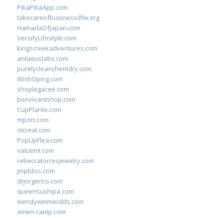
PikaPikaApp.com
takecareofbusinessdfw.org
HamadaOfJapan.com
VersifyLifestyle.com
kingscreekadventures.com
antaeuslabs.com
purelycleanchemdry.com
WishOping.com
shoplegacee.com
bonvivantshop.com
CupPlante.com
mpzin.com
stcreal.com
PopUpFlea.com
valueml.com
rebeccatorresjewelry.com
jmpbliss.com
drjorgerico.com
queensushipa.com
wendyweimerdds.com
ameri-camp.com