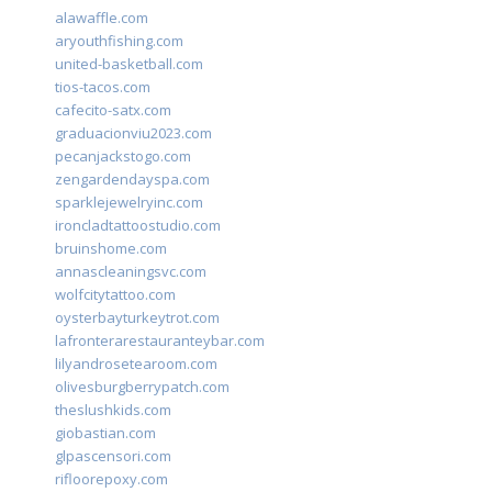
alawaffle.com
aryouthfishing.com
united-basketball.com
tios-tacos.com
cafecito-satx.com
graduacionviu2023.com
pecanjackstogo.com
zengardendayspa.com
sparklejewelryinc.com
ironcladtattoostudio.com
bruinshome.com
annascleaningsvc.com
wolfcitytattoo.com
oysterbayturkeytrot.com
lafronterarestauranteybar.com
lilyandrosetearoom.com
olivesburgberrypatch.com
theslushkids.com
giobastian.com
glpascensori.com
rifloorepoxy.com