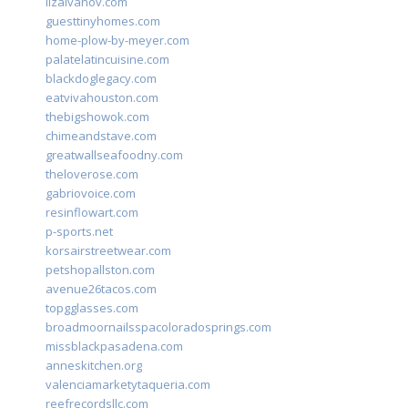
lizaivanov.com
guesttinyhomes.com
home-plow-by-meyer.com
palatelatincuisine.com
blackdoglegacy.com
eatvivahouston.com
thebigshowok.com
chimeandstave.com
greatwallseafoodny.com
theloverose.com
gabriovoice.com
resinflowart.com
p-sports.net
korsairstreetwear.com
petshopallston.com
avenue26tacos.com
topgglasses.com
broadmoornailsspacoloradosprings.com
missblackpasadena.com
anneskitchen.org
valenciamarketytaqueria.com
reefrecordsllc.com