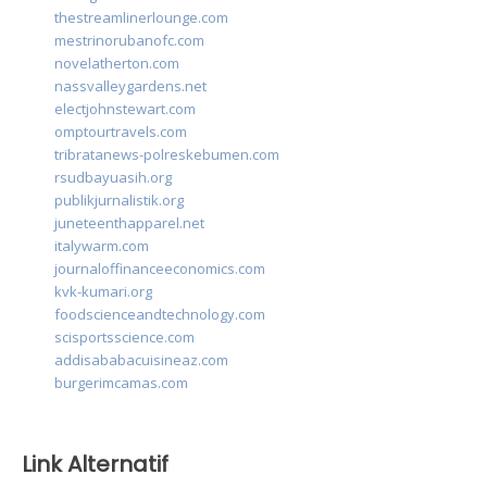
thestreamlinerlounge.com
mestrinorubanofc.com
novelatherton.com
nassvalleygardens.net
electjohnstewart.com
omptourtravels.com
tribratanews-polreskebumen.com
rsudbayuasih.org
publikjurnalistik.org
juneteenthapparel.net
italywarm.com
journaloffinanceeconomics.com
kvk-kumari.org
foodscienceandtechnology.com
scisportsscience.com
addisababacuisineaz.com
burgerimcamas.com
Link Alternatif