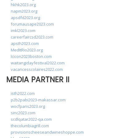
hkhk2023.org
napm2023.org
apsdfd2023.org
forumausape2023.com
imkl2023.com
careerfaircsd2023.com
apsth2023.com
MedItRio2023.org
lcicon2023boston.com
waitangidayfestival2022.com
vacancesscolaires2022.com
MEDIA PARTNER II
isth2022.com
p2b2pabi2023-makassar.com
wocfparis2023.org
sinc2023.com
scdlqatar2022-qa.com
thecolumbiagrill.com
provisionscheeseandwineshoppe.com