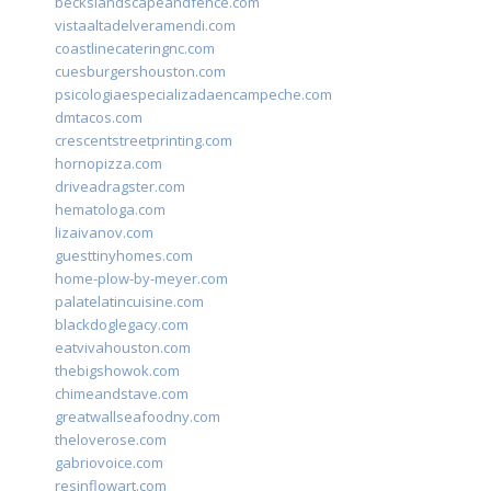
beckslandscapeandfence.com
vistaaltadelveramendi.com
coastlinecateringnc.com
cuesburgershouston.com
psicologiaespecializadaencampeche.com
dmtacos.com
crescentstreetprinting.com
hornopizza.com
driveadragster.com
hematologa.com
lizaivanov.com
guesttinyhomes.com
home-plow-by-meyer.com
palatelatincuisine.com
blackdoglegacy.com
eatvivahouston.com
thebigshowok.com
chimeandstave.com
greatwallseafoodny.com
theloverose.com
gabriovoice.com
resinflowart.com