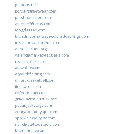
p-sports.net
korsairstreetwear.com
petshopallston.com
avenue26tacos.com
topgglasses.com
broadmoornailsspacoloradosprings.com
missblackpasadena.com
anneskitchen.org
valenciamarketytaqueria.com
reefrecordsllc.com
alawaffle.com
aryouthfishing.com
united-basketball.com
tios-tacos.com
cafecito-satx.com
graduacionviu2023.com
pecanjackstogo.com
zengardendayspa.com
sparklejewelryinc.com
ironcladtattoostudio.com
bruinshome.com