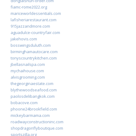
donglaishun-order.com
fiamc-rome2022.org
mariceworldessentials.com
lafisheriarestaurant.com
915jazzandmore.com
aguadulce-countryfair.com
jakehovis.com
bosswingsduluth.com
birminghamautocare.com
tonyscountrykitchen.com
jbellasnailspa.com
mychaihouse.com
alvisgrooming.com
thegeorginaestate.com
blythewoodseafood.com
paolosdelibangkok.com
bobacove.com
phoone24brookfield.com
mickeybarmama.com
roadwayconstructioninc.com
shopdragonflyboutique.com
sportszilla.org