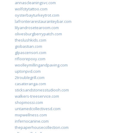
annascleaningsvc.com
wolfcitytattoo.com
oysterbayturkeytrot.com
lafronterarestauranteybar.com
lilyandrosetearoom.com
olivesburgberrypatch.com
theslushkids.com
giobastian.com
glpascensori.com
rifloorepoxy.com
woolleymillingandpaving.com
uptonpvd.com
2troublegrill.com
casateranga.com
sticksandstonesstudiooh.com
walkers-treeservice.com
shopmossi.com
untamedcollectivesd.com
mxpwellness.com
infernocanine.com
thepaperhousecollection.com