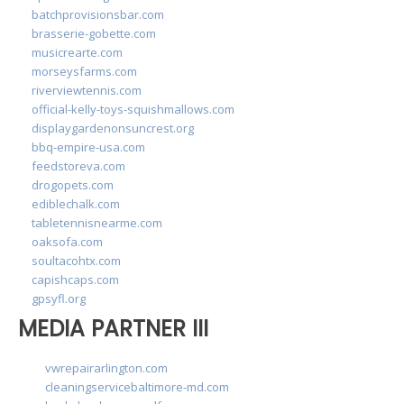
batchprovisionsbar.com
brasserie-gobette.com
musicrearte.com
morseysfarms.com
riverviewtennis.com
official-kelly-toys-squishmallows.com
displaygardenonsuncrest.org
bbq-empire-usa.com
feedstoreva.com
drogopets.com
ediblechalk.com
tabletennisnearme.com
oaksofa.com
soultacohtx.com
capishcaps.com
gpsyfl.org
MEDIA PARTNER III
vwrepairarlington.com
cleaningservicebaltimore-md.com