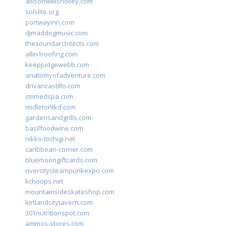
allisonwillisholley.com
solslite.org
portwayinn.com
djmaddogmusic.com
thesoundarchitects.com
allin1roofing.com
keepjudgewebb.com
anatomyofadventure.com
drivancastillo.com
cmmedspa.com
midletontkd.com
gardensandgrills.com
basilfoodwine.com
nikko-tochigi.net
caribbean-corner.com
bluemoongiftcards.com
rivercitysteampunkexpo.com
kchoops.net
mountainsideskateshop.com
kirtlandcitytavern.com
301nutritionspot.com
ammos-stores.com