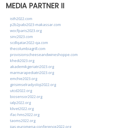
MEDIA PARTNER II
isth2022.com
p2b2pabi2023-makassar.com
wocfparis2023.org
sinc2023.com
scdlqatar2022-qa.com
thecolumbiagrill.com
provisionscheeseandwineshoppe.com
khedi2023.org
akademikgeriatri2023.org
marmarapediatri2023.org
emchie2023.org
girisimselradyoloji2022.org
utcd2022.org
biosensor2022.org
ialp2022.org
klivet2022.org
ifac-hms2022.org
taoms2022.org
iias-euromena-conference2022.org