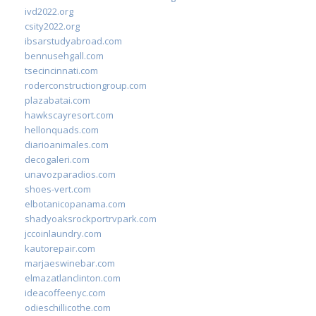
ivd2022.org
csity2022.org
ibsarstudyabroad.com
bennusehgall.com
tsecincinnati.com
roderconstructiongroup.com
plazabatai.com
hawkscayresort.com
hellonquads.com
diarioanimales.com
decogaleri.com
unavozparadios.com
shoes-vert.com
elbotanicopanama.com
shadyoaksrockportrvpark.com
jccoinlaundry.com
kautorepair.com
marjaeswinebar.com
elmazatlanclinton.com
ideacoffeenyc.com
odieschillicothe.com