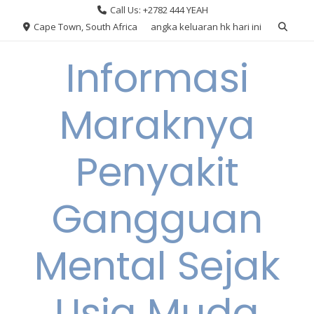
Skip
Call Us: +2782 444 YEAH
to
Cape Town, South Africa
angka keluaran hk hari ini
content
Informasi
Maraknya
Penyakit
Gangguan
Mental Sejak
Usia Muda