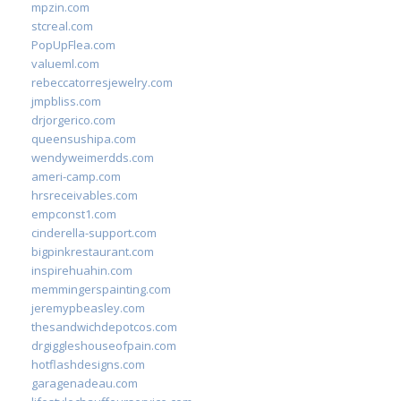
mpzin.com
stcreal.com
PopUpFlea.com
valueml.com
rebeccatorresjewelry.com
jmpbliss.com
drjorgerico.com
queensushipa.com
wendyweimerdds.com
ameri-camp.com
hrsreceivables.com
empconst1.com
cinderella-support.com
bigpinkrestaurant.com
inspirehuahin.com
memmingerspainting.com
jeremypbeasley.com
thesandwichdepotcos.com
drgiggleshouseofpain.com
hotflashdesigns.com
garagenadeau.com