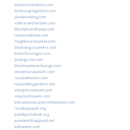
loceanecreations.com
birdsongridgefarm.com
joiedevivblog.com
valera-amsterdam.com
libertybrandhemp.com
norwoodinnwi.com
neighboursmarket.com
blackanguscareers.com
bolesfororegon.com
bodega-ole.com
thestreamlinerlounge.com
mestrinorubanofc.com
novelatherton.com
nassvalleygardens.net
electjohnstewart.com
omptourtravels.com
tribratanews-polreskebumen.com
rsudbayuasih.org
publikjurnalistik.org
juneteenthapparel.net
italywarm.com