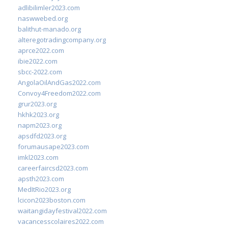
adlibilimler2023.com
naswwebed.org
balithut-manado.org
alteregotradingcompany.org
aprce2022.com
ibie2022.com
sbcc-2022.com
AngolaOilAndGas2022.com
Convoy4Freedom2022.com
grur2023.org
hkhk2023.org
napm2023.org
apsdfd2023.org
forumausape2023.com
imkl2023.com
careerfaircsd2023.com
apsth2023.com
MedItRio2023.org
lcicon2023boston.com
waitangidayfestival2022.com
vacancesscolaires2022.com