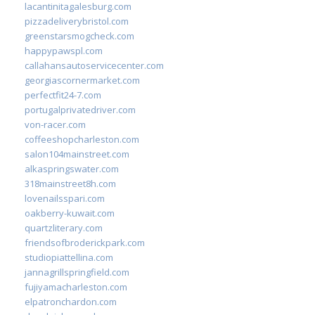
lacantinitagalesburg.com
pizzadeliverybristol.com
greenstarsmogcheck.com
happypawspl.com
callahansautoservicecenter.com
georgiascornermarket.com
perfectfit24-7.com
portugalprivatedriver.com
von-racer.com
coffeeshopcharleston.com
salon104mainstreet.com
alkaspringswater.com
318mainstreet8h.com
lovenailsspari.com
oakberry-kuwait.com
quartzliterary.com
friendsofbroderickpark.com
studiopiattellina.com
jannagrillspringfield.com
fujiyamacharleston.com
elpatronchardon.com