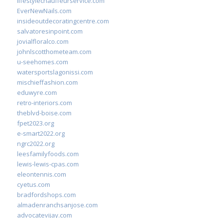
lifestylechauffeurservice.com
EverNewNails.com
insideoutdecoratingcentre.com
salvatoresinpoint.com
jovialfloralco.com
johnlscotthometeam.com
u-seehomes.com
watersportslagonissi.com
mischieffashion.com
eduwyre.com
retro-interiors.com
theblvd-boise.com
fpet2023.org
e-smart2022.org
ngrc2022.org
leesfamilyfoods.com
lewis-lewis-cpas.com
eleontennis.com
cyetus.com
bradfordshops.com
almadenranchsanjose.com
advocatevijay.com