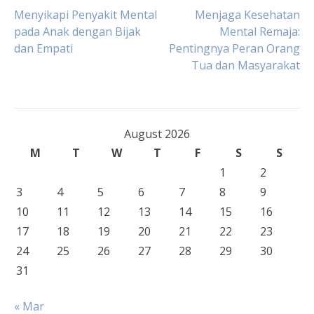
Post
Menyikapi Penyakit Mental
Menjaga Kesehatan
pada Anak dengan Bijak
Mental Remaja:
dan Empati
Pentingnya Peran Orang
navigation
Tua dan Masyarakat
August 2026
M
T
W
T
F
S
S
1
2
3
4
5
6
7
8
9
10
11
12
13
14
15
16
17
18
19
20
21
22
23
24
25
26
27
28
29
30
31
« Mar