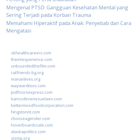
Mengenal PTSD: Gangguan Kesehatan Mental yang
Sering Terjadi pada Korban Trauma
Memahami Hiperaktif pada Anak: Penyebab dan Cara
Mengatasi
okhealthcareers.com
theintexperience.com
unboundedthefilm.com
catfriends-bg.org
marianlives.org
waywardtees.com
pidfloorsexpress.com
bancodevenezuelaen.com
bettermoodfoodcorporation.com
hingstonnt.com
chooseagender.com
hoverboardssale.com
alaskapolitics.com
stsmp.org