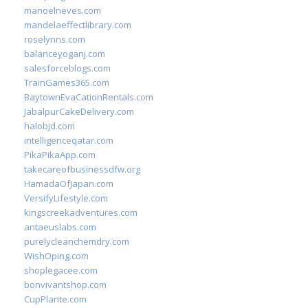
manoelneves.com
mandelaeffectlibrary.com
roselynns.com
balanceyoganj.com
salesforceblogs.com
TrainGames365.com
BaytownEvaCationRentals.com
JabalpurCakeDelivery.com
halobjd.com
intelligenceqatar.com
PikaPikaApp.com
takecareofbusinessdfw.org
HamadaOfJapan.com
VersifyLifestyle.com
kingscreekadventures.com
antaeuslabs.com
purelycleanchemdry.com
WishOping.com
shoplegacee.com
bonvivantshop.com
CupPlante.com