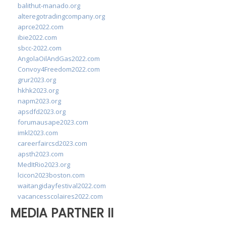
balithut-manado.org
alteregotradingcompany.org
aprce2022.com
ibie2022.com
sbcc-2022.com
AngolaOilAndGas2022.com
Convoy4Freedom2022.com
grur2023.org
hkhk2023.org
napm2023.org
apsdfd2023.org
forumausape2023.com
imkl2023.com
careerfaircsd2023.com
apsth2023.com
MedItRio2023.org
lcicon2023boston.com
waitangidayfestival2022.com
vacancesscolaires2022.com
MEDIA PARTNER II