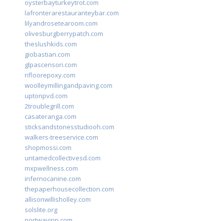
oysterbayturkeytrot.com
lafronterarestauranteybar.com
lilyandrosetearoom.com
olivesburgberrypatch.com
theslushkids.com
giobastian.com
glpascensori.com
rifloorepoxy.com
woolleymillingandpaving.com
uptonpvd.com
2troublegrill.com
casateranga.com
sticksandstonesstudiooh.com
walkers-treeservice.com
shopmossi.com
untamedcollectivesd.com
mxpwellness.com
infernocanine.com
thepaperhousecollection.com
allisonwillisholley.com
solslite.org
portwayinn.com