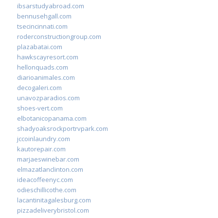
ibsarstudyabroad.com
bennusehgall.com
tsecincinnati.com
roderconstructiongroup.com
plazabatai.com
hawkscayresort.com
hellonquads.com
diarioanimales.com
decogaleri.com
unavozparadios.com
shoes-vert.com
elbotanicopanama.com
shadyoaksrockportrvpark.com
jccoinlaundry.com
kautorepair.com
marjaeswinebar.com
elmazatlanclinton.com
ideacoffeenyc.com
odieschillicothe.com
lacantinitagalesburg.com
pizzadeliverybristol.com