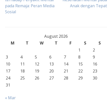
pada Remaja: Peran Media
Anak dengan Tepat
navigation
Sosial
August 2026
M
T
W
T
F
S
S
1
2
3
4
5
6
7
8
9
10
11
12
13
14
15
16
17
18
19
20
21
22
23
24
25
26
27
28
29
30
31
« Mar