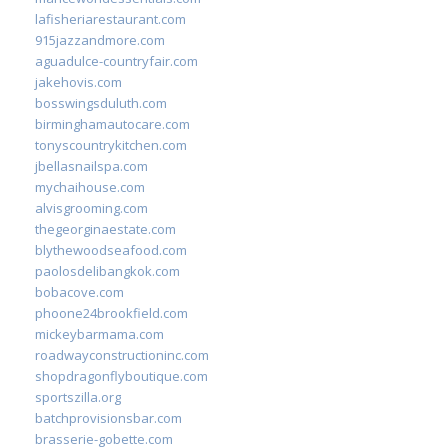
lafisheriarestaurant.com
915jazzandmore.com
aguadulce-countryfair.com
jakehovis.com
bosswingsduluth.com
birminghamautocare.com
tonyscountrykitchen.com
jbellasnailspa.com
mychaihouse.com
alvisgrooming.com
thegeorginaestate.com
blythewoodseafood.com
paolosdelibangkok.com
bobacove.com
phoone24brookfield.com
mickeybarmama.com
roadwayconstructioninc.com
shopdragonflyboutique.com
sportszilla.org
batchprovisionsbar.com
brasserie-gobette.com