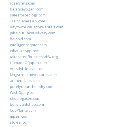
roselynns.com
balanceyoganj.com
salesforceblogs.com
TrainGames365.com
BaytownEvaCationRentals.com
JabalpurCakeDelivery.com
halobjd.com
intelligenceqatar.com
PikaPikaApp.com
takecareofbusinessdfw.org
HamadaOfJapan.com
VersifyLifestyle.com
kingscreekadventures.com
antaeuslabs.com
purelycleanchemdry.com
WishOping.com
shoplegacee.com
bonvivantshop.com
CupPlante.com
mpzin.com
stcreal.com