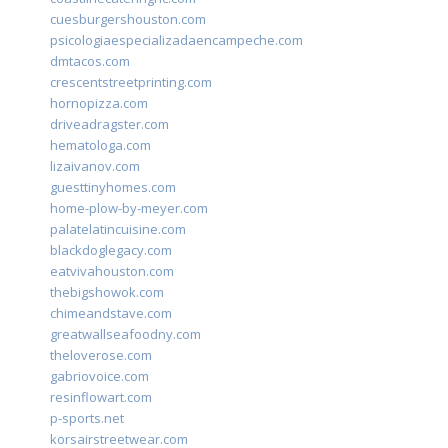
cuesburgershouston.com
psicologiaespecializadaencampeche.com
dmtacos.com
crescentstreetprinting.com
hornopizza.com
driveadragster.com
hematologa.com
lizaivanov.com
guesttinyhomes.com
home-plow-by-meyer.com
palatelatincuisine.com
blackdoglegacy.com
eatvivahouston.com
thebigshowok.com
chimeandstave.com
greatwallseafoodny.com
theloverose.com
gabriovoice.com
resinflowart.com
p-sports.net
korsairstreetwear.com