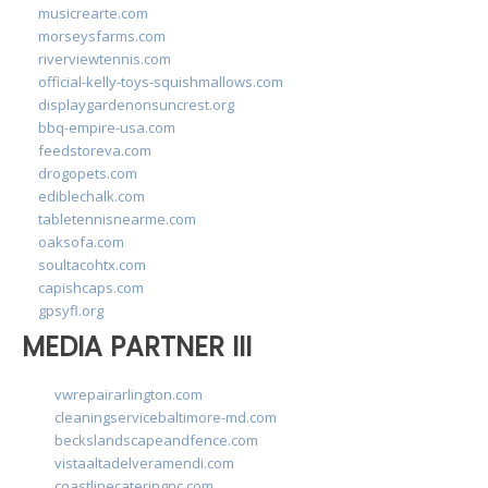
musicrearte.com
morseysfarms.com
riverviewtennis.com
official-kelly-toys-squishmallows.com
displaygardenonsuncrest.org
bbq-empire-usa.com
feedstoreva.com
drogopets.com
ediblechalk.com
tabletennisnearme.com
oaksofa.com
soultacohtx.com
capishcaps.com
gpsyfl.org
MEDIA PARTNER III
vwrepairarlington.com
cleaningservicebaltimore-md.com
beckslandscapeandfence.com
vistaaltadelveramendi.com
coastlinecateringnc.com