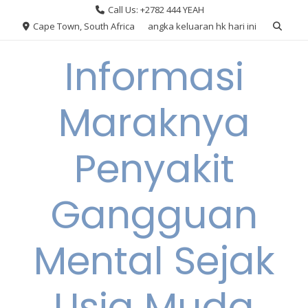
Skip
Call Us: +2782 444 YEAH
to
Cape Town, South Africa
angka keluaran hk hari ini
content
Informasi
Maraknya
Penyakit
Gangguan
Mental Sejak
Usia Muda