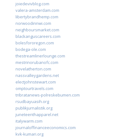
joiedevivblog.com
valera-amsterdam.com
libertybrandhemp.com
norwoodinnwi.com
neighboursmarket.com
blackanguscareers.com
bolesfororegon.com
bodega-ole.com
thestreamlinerlounge.com
mestrinorubanofc.com
novelatherton.com
nassvalleygardens.net
electjohnstewart.com
omptourtravels.com
tribratanews-polreskebumen.com
rsudbayuasih.org
publikjurnalistik.org
juneteenthapparel.net
italywarm.com
journaloffinanceeconomics.com
kvk-kumari.org