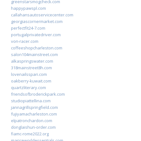
greenstarsmogcheck.com
happypawspl.com
callahansautoservicecenter.com
georgiascornermarket.com
perfectfit24-7.com
portugalprivatedriver.com
von-racer.com
coffeeshopcharleston.com
salon104mainstreet.com
alkaspringswater.com
318mainstreet8h.com
lovenailsspari.com
oakberry-kuwait.com
quartzliterary.com
friendsofbroderickpark.com
studiopiattellina.com
jannagrillspringfield.com
fujiyamacharleston.com
elpatronchardon.com
donglaishun-order.com
fiamc-rome2022.org
mariceworldessentials.com