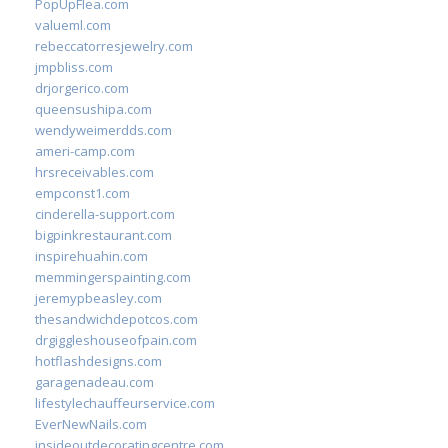
PopUpFlea.com
valueml.com
rebeccatorresjewelry.com
jmpbliss.com
drjorgerico.com
queensushipa.com
wendyweimerdds.com
ameri-camp.com
hrsreceivables.com
empconst1.com
cinderella-support.com
bigpinkrestaurant.com
inspirehuahin.com
memmingerspainting.com
jeremypbeasley.com
thesandwichdepotcos.com
drgiggleshouseofpain.com
hotflashdesigns.com
garagenadeau.com
lifestylechauffeurservice.com
EverNewNails.com
insideoutdecoratingcentre.com