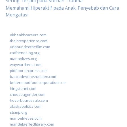
Sering Terjadi pada Korban Trauma
Memahami Hiperaktif pada Anak: Penyebab dan Cara
Mengatasi
okhealthcareers.com
theintexperience.com
unboundedthefilm.com
catfriends-bg.org
marianlives.org
waywardtees.com
pidfloorsexpress.com
bancodevenezuelaen.com
bettermoodfoodcorporation.com
hingstonnt.com
chooseagender.com
hoverboardssale.com
alaskapolitics.com
stsmp.org
manoelneves.com
mandelaeffectlibrary.com