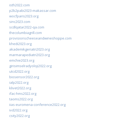
isth2022.com
p2b2pabi2023-makassar.com
wocfparis2023.org
sinc2023.com
scdlqatar2022-qa.com
thecolumbiagrill.com
provisionscheeseandwineshoppe.com
khedi2023.org
akademikgeriatri2023.org
marmarapediatri2023.org
emchie2023.org
girisimselradyoloji2022.org
utcd2022.org
biosensor2022.org
ialp2022.org
klivet2022.org
ifac-hms2022.org
taoms2022.org
iias-euromena-conference2022.org
ivd2022.org
csity2022.org