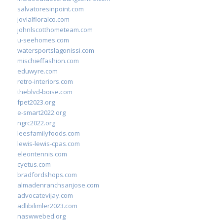
salvatoresinpoint.com
jovialfloralco.com
johnlscotthometeam.com
u-seehomes.com
watersportslagonissi.com
mischieffashion.com
eduwyre.com
retro-interiors.com
theblvd-boise.com
fpet2023.org
e-smart2022.org
ngrc2022.org
leesfamilyfoods.com
lewis-lewis-cpas.com
eleontennis.com
cyetus.com
bradfordshops.com
almadenranchsanjose.com
advocatevijay.com
adlibilimler2023.com
naswwebed.org