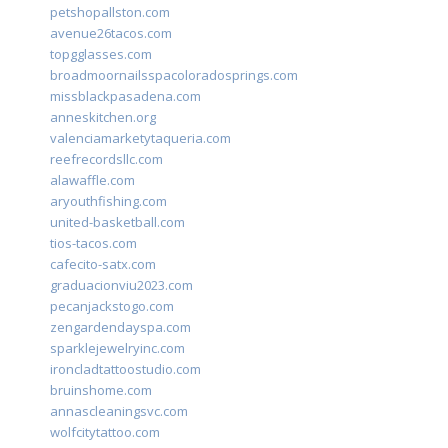
petshopallston.com
avenue26tacos.com
topgglasses.com
broadmoornailsspacoloradosprings.com
missblackpasadena.com
anneskitchen.org
valenciamarketytaqueria.com
reefrecordsllc.com
alawaffle.com
aryouthfishing.com
united-basketball.com
tios-tacos.com
cafecito-satx.com
graduacionviu2023.com
pecanjackstogo.com
zengardendayspa.com
sparklejewelryinc.com
ironcladtattoostudio.com
bruinshome.com
annascleaningsvc.com
wolfcitytattoo.com