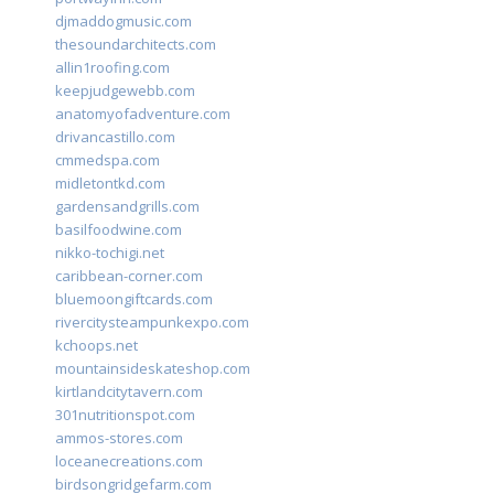
djmaddogmusic.com
thesoundarchitects.com
allin1roofing.com
keepjudgewebb.com
anatomyofadventure.com
drivancastillo.com
cmmedspa.com
midletontkd.com
gardensandgrills.com
basilfoodwine.com
nikko-tochigi.net
caribbean-corner.com
bluemoongiftcards.com
rivercitysteampunkexpo.com
kchoops.net
mountainsideskateshop.com
kirtlandcitytavern.com
301nutritionspot.com
ammos-stores.com
loceanecreations.com
birdsongridgefarm.com