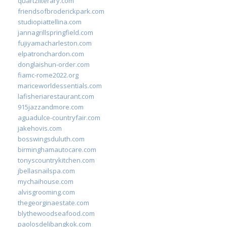
quartzliterary.com
friendsofbroderickpark.com
studiopiattellina.com
jannagrillspringfield.com
fujiyamacharleston.com
elpatronchardon.com
donglaishun-order.com
fiamc-rome2022.org
mariceworldessentials.com
lafisheriarestaurant.com
915jazzandmore.com
aguadulce-countryfair.com
jakehovis.com
bosswingsduluth.com
birminghamautocare.com
tonyscountrykitchen.com
jbellasnailspa.com
mychaihouse.com
alvisgrooming.com
thegeorginaestate.com
blythewoodseafood.com
paolosdelibangkok.com