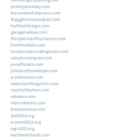
memmingerspainting.com
jeremypbeasley.com
thesandwichdepotcos.com
drgiggleshouseofpain.com
hotflashdesigns.com
garagenadeau.com
lifestylechauffeurservice.com
EverNewNails.com
insideoutdecoratingcentre.com
salvatoresinpoint.com
jovialfloralco.com
johnlscotthometeam.com
u-seehomes.com
watersportslagonissi.com
mischieffashion.com
eduwyre.com
retro-interiors.com
theblvd-boise.com
fpet2023.org
e-smart2022.org
ngrc2022.org
leesfamilyfoods.com