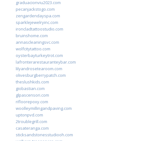
graduacionviu2023.com
pecanjackstogo.com
zengardendayspa.com
sparklejewelryinc.com
ironcladtattoostudio.com
bruinshome.com
annascleaningsvc.com
wolfcitytattoo.com
oysterbayturkeytrot.com
lafronterarestauranteybar.com
lilyandrosetearoom.com
olivesburgberrypatch.com
theslushkids.com
giobastian.com
glpascensori.com
rifloorepoxy.com
woolleymillingandpaving.com
uptonpvd.com
2troublegrill.com
casateranga.com
sticksandstonesstudiooh.com