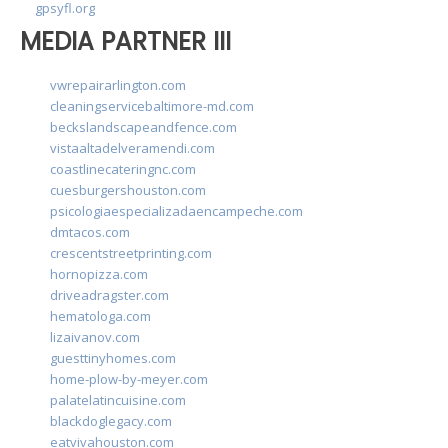
gpsyfl.org
MEDIA PARTNER III
vwrepairarlington.com
cleaningservicebaltimore-md.com
beckslandscapeandfence.com
vistaaltadelveramendi.com
coastlinecateringnc.com
cuesburgershouston.com
psicologiaespecializadaencampeche.com
dmtacos.com
crescentstreetprinting.com
hornopizza.com
driveadragster.com
hematologa.com
lizaivanov.com
guesttinyhomes.com
home-plow-by-meyer.com
palatelatincuisine.com
blackdoglegacy.com
eatvivahouston.com