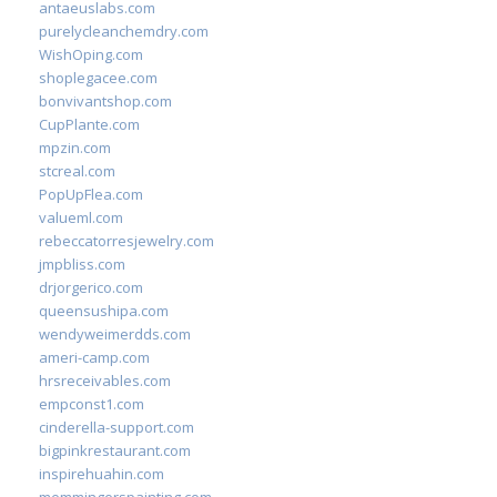
antaeuslabs.com
purelycleanchemdry.com
WishOping.com
shoplegacee.com
bonvivantshop.com
CupPlante.com
mpzin.com
stcreal.com
PopUpFlea.com
valueml.com
rebeccatorresjewelry.com
jmpbliss.com
drjorgerico.com
queensushipa.com
wendyweimerdds.com
ameri-camp.com
hrsreceivables.com
empconst1.com
cinderella-support.com
bigpinkrestaurant.com
inspirehuahin.com