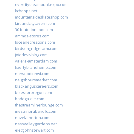
rivercitysteampunkexpo.com
kchoops.net
mountainsideskateshop.com
kirtlandcitytavern.com
301nutritionspot.com
ammos-stores.com
loceanecreations.com
birdsongridgefarm.com
joiedevivblog.com
valera-amsterdam.com
libertybrandhemp.com
norwoodinnwi.com
neighboursmarket.com
blackanguscareers.com
bolesfororegon.com
bodega-ole.com
thestreamlinerlounge.com
mestrinorubanofc.com
novelatherton.com
nassvalleygardens.net
electjohnstewart.com