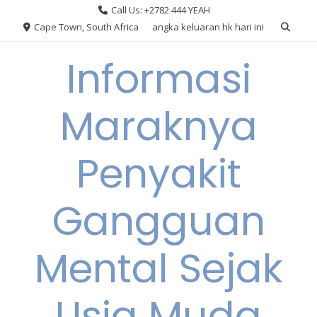
Skip
Call Us: +2782 444 YEAH
to
Cape Town, South Africa
angka keluaran hk hari ini
content
Informasi
Maraknya
Penyakit
Gangguan
Mental Sejak
Usia Muda