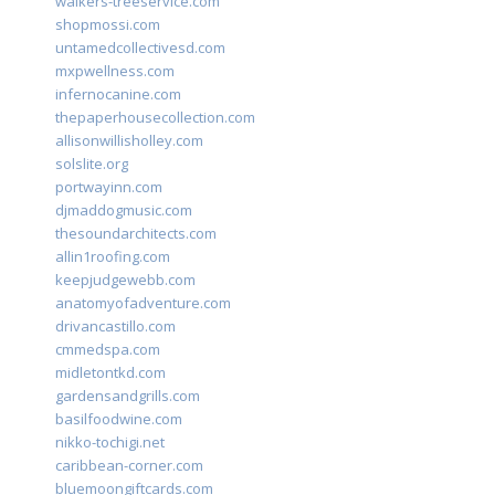
walkers-treeservice.com
shopmossi.com
untamedcollectivesd.com
mxpwellness.com
infernocanine.com
thepaperhousecollection.com
allisonwillisholley.com
solslite.org
portwayinn.com
djmaddogmusic.com
thesoundarchitects.com
allin1roofing.com
keepjudgewebb.com
anatomyofadventure.com
drivancastillo.com
cmmedspa.com
midletontkd.com
gardensandgrills.com
basilfoodwine.com
nikko-tochigi.net
caribbean-corner.com
bluemoongiftcards.com