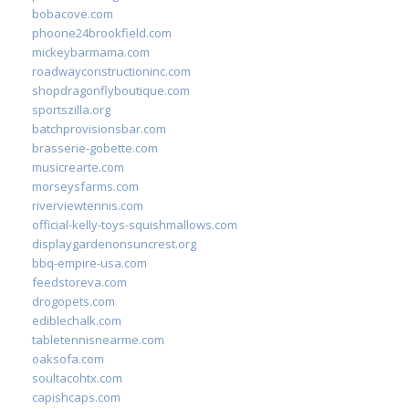
bobacove.com
phoone24brookfield.com
mickeybarmama.com
roadwayconstructioninc.com
shopdragonflyboutique.com
sportszilla.org
batchprovisionsbar.com
brasserie-gobette.com
musicrearte.com
morseysfarms.com
riverviewtennis.com
official-kelly-toys-squishmallows.com
displaygardenonsuncrest.org
bbq-empire-usa.com
feedstoreva.com
drogopets.com
ediblechalk.com
tabletennisnearme.com
oaksofa.com
soultacohtx.com
capishcaps.com