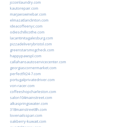
jccoinlaundry.com
kautorepair.com
marjaeswinebar.com
elmazatlanclinton.com
ideacoffeenyc.com
odieschillicothe.com
lacantinitagalesburg.com
pizzadeliverybristol.com
greenstarsmogcheck.com
happypawspl.com
callahansautoservicecenter.com
georgiascornermarket.com
perfectfit24-7.com
portugalprivatedriver.com
von-racer.com
coffeeshopcharleston.com
salon104mainstreet.com
alkaspringswater.com
318mainstreet8h.com
lovenailsspari.com
oakberry-kuwait.com