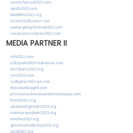
careerfaircsd2023.com
apsth2023.com
MedItRio2023.org
lcicon2023boston.com
waitangidayfestival2022.com
vacancesscolaires2022.com
MEDIA PARTNER II
isth2022.com
p2b2pabi2023-makassar.com
wocfparis2023.org
sinc2023.com
scdlqatar2022-qa.com
thecolumbiagrill.com
provisionscheeseandwineshoppe.com
khedi2023.org
akademikgeriatri2023.org
marmarapediatri2023.org
emchie2023.org
girisimselradyoloji2022.org
utcd2022.org