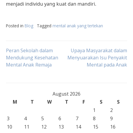
menjadi individu yang kuat dan mandiri.
Posted in
Blog
Tagged
mental anak yang tertekan
Post
Peran Sekolah dalam
Upaya Masyarakat dalam
Mendukung Kesehatan
Menyuarakan Isu Penyakit
Mental Anak Remaja
Mental pada Anak
navigation
August 2026
M
T
W
T
F
S
S
1
2
3
4
5
6
7
8
9
10
11
12
13
14
15
16