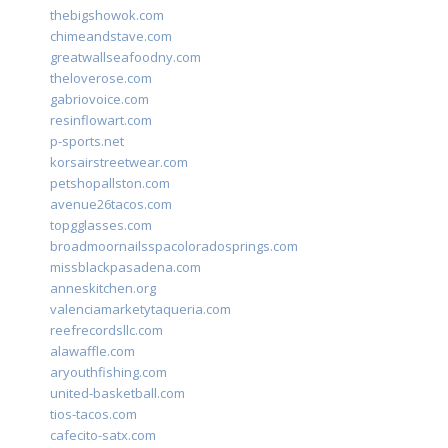
thebigshowok.com
chimeandstave.com
greatwallseafoodny.com
theloverose.com
gabriovoice.com
resinflowart.com
p-sports.net
korsairstreetwear.com
petshopallston.com
avenue26tacos.com
topgglasses.com
broadmoornailsspacoloradosprings.com
missblackpasadena.com
anneskitchen.org
valenciamarketytaqueria.com
reefrecordsllc.com
alawaffle.com
aryouthfishing.com
united-basketball.com
tios-tacos.com
cafecito-satx.com