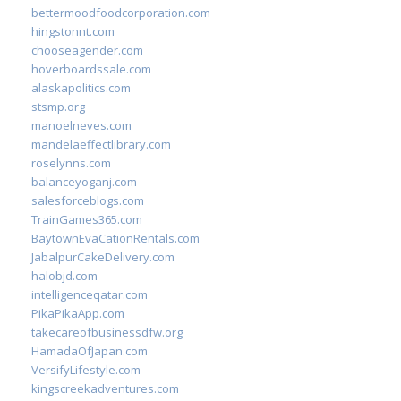
bettermoodfoodcorporation.com
hingstonnt.com
chooseagender.com
hoverboardssale.com
alaskapolitics.com
stsmp.org
manoelneves.com
mandelaeffectlibrary.com
roselynns.com
balanceyoganj.com
salesforceblogs.com
TrainGames365.com
BaytownEvaCationRentals.com
JabalpurCakeDelivery.com
halobjd.com
intelligenceqatar.com
PikaPikaApp.com
takecareofbusinessdfw.org
HamadaOfJapan.com
VersifyLifestyle.com
kingscreekadventures.com