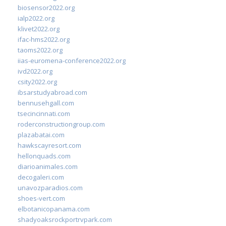
biosensor2022.org
ialp2022.org
klivet2022.org
ifac-hms2022.org
taoms2022.org
iias-euromena-conference2022.org
ivd2022.org
csity2022.org
ibsarstudyabroad.com
bennusehgall.com
tsecincinnati.com
roderconstructiongroup.com
plazabatai.com
hawkscayresort.com
hellonquads.com
diarioanimales.com
decogaleri.com
unavozparadios.com
shoes-vert.com
elbotanicopanama.com
shadyoaksrockportrvpark.com