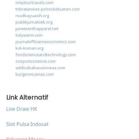
omptourtravels.com
tribratanews-polreskebumen.com
rsudbayuasih.org
publikjurnalistik.org
juneteenthapparel.net
italywarm.com
journaloffinanceeconomics.com
kvk-kumari.org
foodscienceandtechnology.com
scisportsscience.com
addisababacuisineaz.com
burgerimcamas.com
Link Alternatif
Live Draw HK
Slot Pulsa Indosat