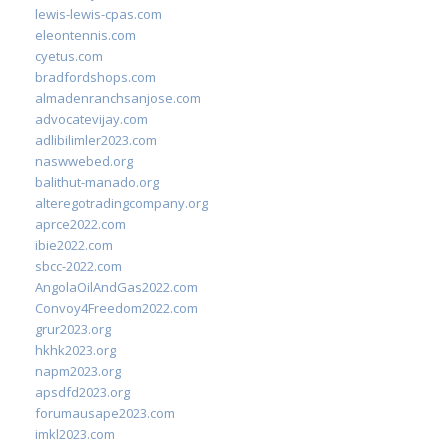
lewis-lewis-cpas.com
eleontennis.com
cyetus.com
bradfordshops.com
almadenranchsanjose.com
advocatevijay.com
adlibilimler2023.com
naswwebed.org
balithut-manado.org
alteregotradingcompany.org
aprce2022.com
ibie2022.com
sbcc-2022.com
AngolaOilAndGas2022.com
Convoy4Freedom2022.com
grur2023.org
hkhk2023.org
napm2023.org
apsdfd2023.org
forumausape2023.com
imkl2023.com