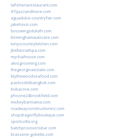
lafisheriarestaurant.com
915jazzandmore.com
aguadulce-countryfair.com
jakehovis.com
bosswingsduluth.com
birminghamautocare.com
tonyscountrykitchen.com
jbellasnailspa.com
mychaihouse.com
alvisgrooming.com
thegeorginaestate.com
blythewoodseafood.com
paolosdelibangkok.com
bobacove.com
phoone24brookfield.com
mickeybarmama.com
roadwayconstructioninc.com
shopdragonflyboutique.com
sportszilla.org
batchprovisionsbar.com
brasserie-gobette.com