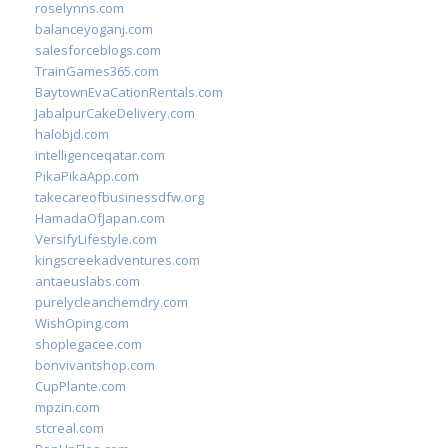
roselynns.com
balanceyoganj.com
salesforceblogs.com
TrainGames365.com
BaytownEvaCationRentals.com
JabalpurCakeDelivery.com
halobjd.com
intelligenceqatar.com
PikaPikaApp.com
takecareofbusinessdfw.org
HamadaOfJapan.com
VersifyLifestyle.com
kingscreekadventures.com
antaeuslabs.com
purelycleanchemdry.com
WishOping.com
shoplegacee.com
bonvivantshop.com
CupPlante.com
mpzin.com
stcreal.com