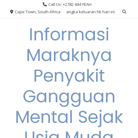
Skip
Call Us: +2782 444 YEAH
to
Cape Town, South Africa
angka keluaran hk hari ini
content
Informasi
Maraknya
Penyakit
Gangguan
Mental Sejak
Usia Muda