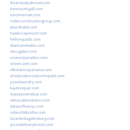
ibsarstudyabroad.com
bennusehgall.com
tsecincinnati.com
roderconstructiongroup.com
plazabatai.com
hawkscayresort.com
hellonquads.com
diarioanimales.com
decogaleri.com
unavozparadios.com
shoes-vert.com
elbotanicopanama.com
shadyoaksrockportrvpark.com
jccoinlaundry.com
kautorepair.com
marjaeswinebar.com
elmazatlanclinton.com
ideacoffeenyc.com
odieschillicothe.com
lacantinitagalesburg.com
pizzadeliverybristol.com