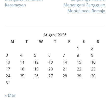
Kecemasan
Menangani Gangguan
navigation
Mental pada Remaja
August 2026
M
T
W
T
F
S
S
1
2
3
4
5
6
7
8
9
10
11
12
13
14
15
16
17
18
19
20
21
22
23
24
25
26
27
28
29
30
31
« Mar