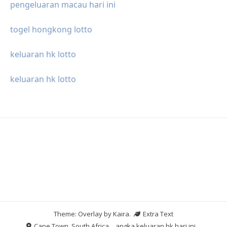
pengeluaran macau hari ini
togel hongkong lotto
keluaran hk lotto
keluaran hk lotto
Theme: Overlay by
Kaira
.
Extra Text
Cape Town, South Africa
angka keluaran hk hari ini