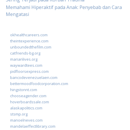
Memahami Hiperaktif pada Anak: Penyebab dan Cara
Mengatasi
okhealthcareers.com
theintexperience.com
unboundedthefilm.com
catfriends-bg.org
marianlives.org
waywardtees.com
pidfloorsexpress.com
bancodevenezuelaen.com
bettermoodfoodcorporation.com
hingstonnt.com
chooseagender.com
hoverboardssale.com
alaskapolitics.com
stsmp.org
manoelneves.com
mandelaeffectlibrary.com