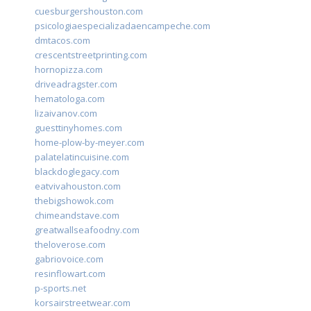
cuesburgershouston.com
psicologiaespecializadaencampeche.com
dmtacos.com
crescentstreetprinting.com
hornopizza.com
driveadragster.com
hematologa.com
lizaivanov.com
guesttinyhomes.com
home-plow-by-meyer.com
palatelatincuisine.com
blackdoglegacy.com
eatvivahouston.com
thebigshowok.com
chimeandstave.com
greatwallseafoodny.com
theloverose.com
gabriovoice.com
resinflowart.com
p-sports.net
korsairstreetwear.com