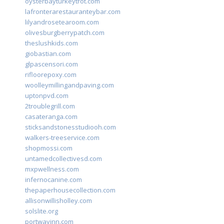
oysterbayturkeytrot.com
lafronterarestauranteybar.com
lilyandrosetearoom.com
olivesburgberrypatch.com
theslushkids.com
giobastian.com
glpascensori.com
rifloorepoxy.com
woolleymillingandpaving.com
uptonpvd.com
2troublegrill.com
casateranga.com
sticksandstonesstudiooh.com
walkers-treeservice.com
shopmossi.com
untamedcollectivesd.com
mxpwellness.com
infernocanine.com
thepaperhousecollection.com
allisonwillisholley.com
solslite.org
portwayinn.com