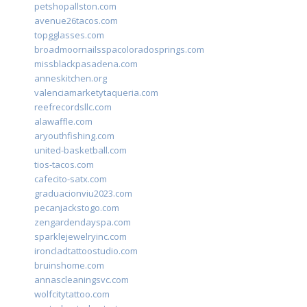
petshopallston.com
avenue26tacos.com
topgglasses.com
broadmoornailsspacoloradosprings.com
missblackpasadena.com
anneskitchen.org
valenciamarketytaqueria.com
reefrecordsllc.com
alawaffle.com
aryouthfishing.com
united-basketball.com
tios-tacos.com
cafecito-satx.com
graduacionviu2023.com
pecanjackstogo.com
zengardendayspa.com
sparklejewelryinc.com
ironcladtattoostudio.com
bruinshome.com
annascleaningsvc.com
wolfcitytattoo.com