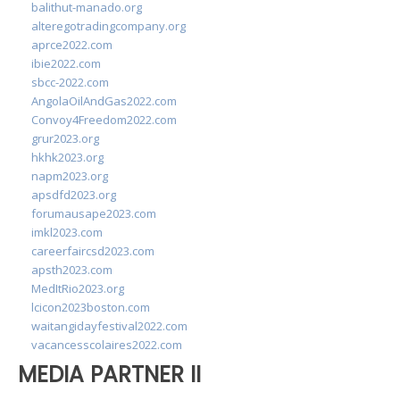
balithut-manado.org
alteregotradingcompany.org
aprce2022.com
ibie2022.com
sbcc-2022.com
AngolaOilAndGas2022.com
Convoy4Freedom2022.com
grur2023.org
hkhk2023.org
napm2023.org
apsdfd2023.org
forumausape2023.com
imkl2023.com
careerfaircsd2023.com
apsth2023.com
MedItRio2023.org
lcicon2023boston.com
waitangidayfestival2022.com
vacancesscolaires2022.com
MEDIA PARTNER II