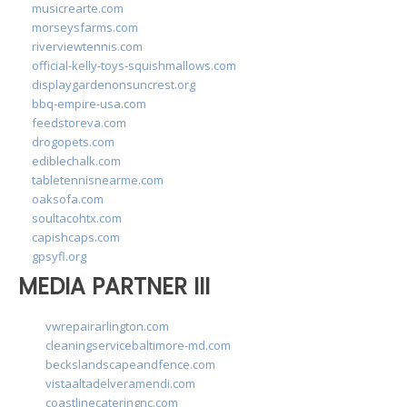
musicrearte.com
morseysfarms.com
riverviewtennis.com
official-kelly-toys-squishmallows.com
displaygardenonsuncrest.org
bbq-empire-usa.com
feedstoreva.com
drogopets.com
ediblechalk.com
tabletennisnearme.com
oaksofa.com
soultacohtx.com
capishcaps.com
gpsyfl.org
MEDIA PARTNER III
vwrepairarlington.com
cleaningservicebaltimore-md.com
beckslandscapeandfence.com
vistaaltadelveramendi.com
coastlinecateringnc.com