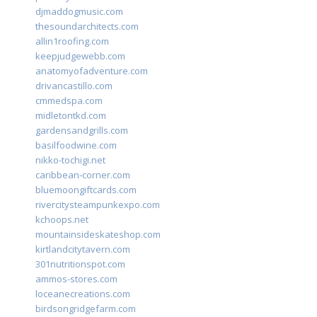
djmaddogmusic.com
thesoundarchitects.com
allin1roofing.com
keepjudgewebb.com
anatomyofadventure.com
drivancastillo.com
cmmedspa.com
midletontkd.com
gardensandgrills.com
basilfoodwine.com
nikko-tochigi.net
caribbean-corner.com
bluemoongiftcards.com
rivercitysteampunkexpo.com
kchoops.net
mountainsideskateshop.com
kirtlandcitytavern.com
301nutritionspot.com
ammos-stores.com
loceanecreations.com
birdsongridgefarm.com