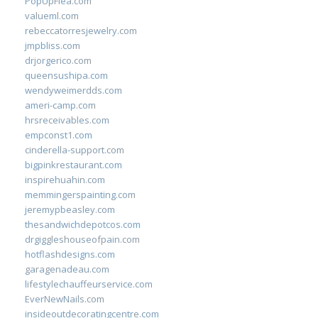
PopUpFlea.com
valueml.com
rebeccatorresjewelry.com
jmpbliss.com
drjorgerico.com
queensushipa.com
wendyweimerdds.com
ameri-camp.com
hrsreceivables.com
empconst1.com
cinderella-support.com
bigpinkrestaurant.com
inspirehuahin.com
memmingerspainting.com
jeremypbeasley.com
thesandwichdepotcos.com
drgiggleshouseofpain.com
hotflashdesigns.com
garagenadeau.com
lifestylechauffeurservice.com
EverNewNails.com
insideoutdecoratingcentre.com