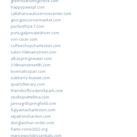
greenstarsmogcheck.com
happypawspl.com
callahansautoservicecenter.com
georgiascornermarket.com
perfectfit24-7.com
portugalprivatedriver.com
von-racer.com
coffeeshopcharleston.com
salon104mainstreet.com
alkaspringswater.com
318mainstreet8h.com
lovenailsspari.com
oakberry-kuwait.com
quartzliterary.com
friendsofbroderickpark.com
studiopiattellina.com
jannagrillspringfield.com
fujiyamacharleston.com
elpatronchardon.com
donglaishun-order.com
fiamc-rome2022.org
mariceworldessentials.com