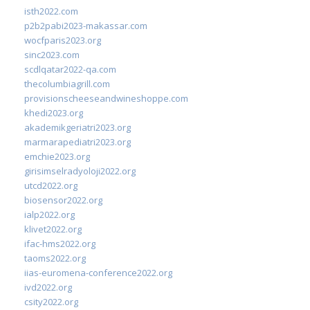
isth2022.com
p2b2pabi2023-makassar.com
wocfparis2023.org
sinc2023.com
scdlqatar2022-qa.com
thecolumbiagrill.com
provisionscheeseandwineshoppe.com
khedi2023.org
akademikgeriatri2023.org
marmarapediatri2023.org
emchie2023.org
girisimselradyoloji2022.org
utcd2022.org
biosensor2022.org
ialp2022.org
klivet2022.org
ifac-hms2022.org
taoms2022.org
iias-euromena-conference2022.org
ivd2022.org
csity2022.org