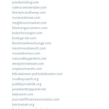
joiedevivblog.com
valera-amsterdam.com
libertybrandhemp.com
norwoodinnwi.com
neighboursmarket.com
blackanguscareers.com
bolesfororegon.com
bodega-ole.com
thestreamlinerlounge.com
mestrinorubanofc.com
novelatherton.com
nassvalleygardens.net
electjohnstewart.com
omptourtravels.com
tribratanews-polreskebumen.com
rsudbayuasih.org
publikjurnalistik.org
juneteenthapparel.net
italywarm.com
journaloffinanceeconomics.com
kvk-kumari.org