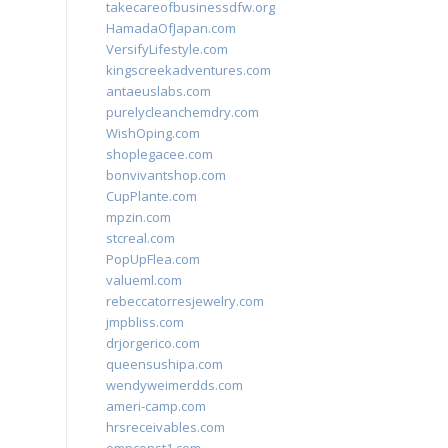
takecareofbusinessdfw.org
HamadaOfJapan.com
VersifyLifestyle.com
kingscreekadventures.com
antaeuslabs.com
purelycleanchemdry.com
WishOping.com
shoplegacee.com
bonvivantshop.com
CupPlante.com
mpzin.com
stcreal.com
PopUpFlea.com
valueml.com
rebeccatorresjewelry.com
jmpbliss.com
drjorgerico.com
queensushipa.com
wendyweimerdds.com
ameri-camp.com
hrsreceivables.com