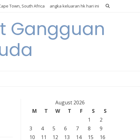
ape Town, South Africa
angka keluaran hk hari ini
it Gangguan
Muda
August 2026
M
T
W
T
F
S
S
1
2
3
4
5
6
7
8
9
10
11
12
13
14
15
16