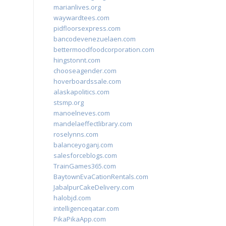
marianlives.org
waywardtees.com
pidfloorsexpress.com
bancodevenezuelaen.com
bettermoodfoodcorporation.com
hingstonnt.com
chooseagender.com
hoverboardssale.com
alaskapolitics.com
stsmp.org
manoelneves.com
mandelaeffectlibrary.com
roselynns.com
balanceyoganj.com
salesforceblogs.com
TrainGames365.com
BaytownEvaCationRentals.com
JabalpurCakeDelivery.com
halobjd.com
intelligenceqatar.com
PikaPikaApp.com