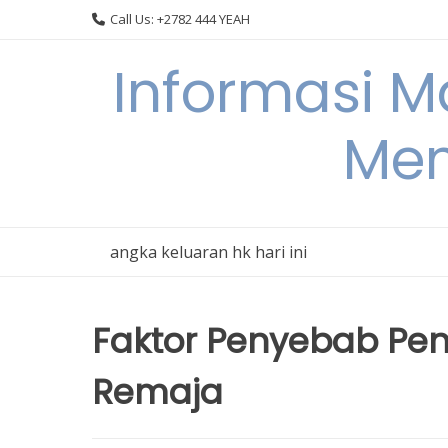
Skip
Call Us: +2782 444 YEAH
to
content
Informasi 
Men
angka keluaran hk hari ini
Faktor Penyebab Pen
Remaja