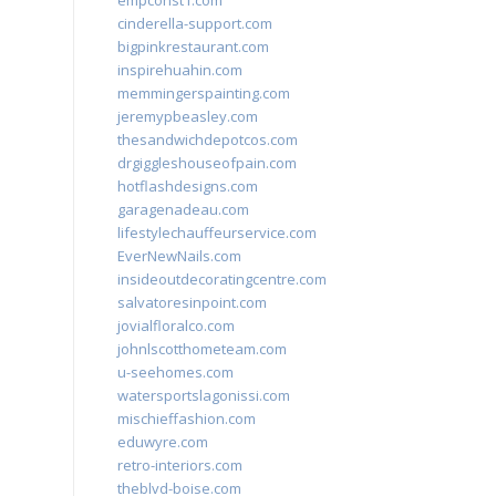
empconst1.com
cinderella-support.com
bigpinkrestaurant.com
inspirehuahin.com
memmingerspainting.com
jeremypbeasley.com
thesandwichdepotcos.com
drgiggleshouseofpain.com
hotflashdesigns.com
garagenadeau.com
lifestylechauffeurservice.com
EverNewNails.com
insideoutdecoratingcentre.com
salvatoresinpoint.com
jovialfloralco.com
johnlscotthometeam.com
u-seehomes.com
watersportslagonissi.com
mischieffashion.com
eduwyre.com
retro-interiors.com
theblvd-boise.com