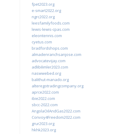
fpet2023.org
e-smart2022.org
ngrc2022.org
leesfamilyfoods.com
lewis-lewis-cpas.com
eleontennis.com
cyetus.com
bradfordshops.com
almadenranchsanjose.com
advocatevijay.com
adlibilimler2023.com
naswwebed.org
balithut-manado.org
alteregotradingcompany.org
aprce2022.com
ibie2022.com
sbcc-2022.com
AngolaOilAndGas2022.com
Convoy4Freedom2022.com
grur2023.org
hkhk2023.org