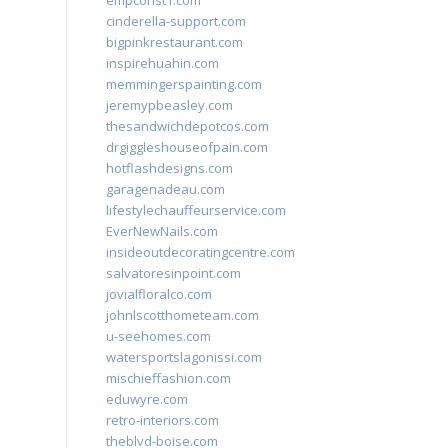
empconst1.com
cinderella-support.com
bigpinkrestaurant.com
inspirehuahin.com
memmingerspainting.com
jeremypbeasley.com
thesandwichdepotcos.com
drgiggleshouseofpain.com
hotflashdesigns.com
garagenadeau.com
lifestylechauffeurservice.com
EverNewNails.com
insideoutdecoratingcentre.com
salvatoresinpoint.com
jovialfloralco.com
johnlscotthometeam.com
u-seehomes.com
watersportslagonissi.com
mischieffashion.com
eduwyre.com
retro-interiors.com
theblvd-boise.com