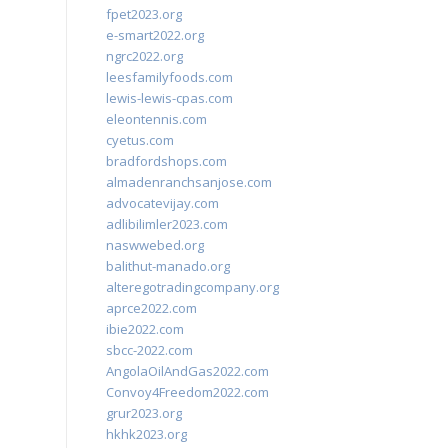
fpet2023.org
e-smart2022.org
ngrc2022.org
leesfamilyfoods.com
lewis-lewis-cpas.com
eleontennis.com
cyetus.com
bradfordshops.com
almadenranchsanjose.com
advocatevijay.com
adlibilimler2023.com
naswwebed.org
balithut-manado.org
alteregotradingcompany.org
aprce2022.com
ibie2022.com
sbcc-2022.com
AngolaOilAndGas2022.com
Convoy4Freedom2022.com
grur2023.org
hkhk2023.org