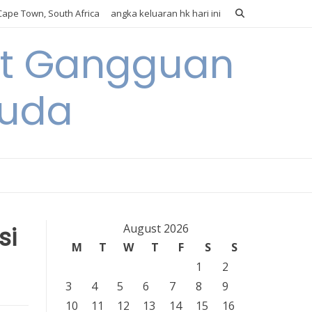
ape Town, South Africa
angka keluaran hk hari ini
it Gangguan
Muda
si
August 2026
M
T
W
T
F
S
S
1
2
3
4
5
6
7
8
9
10
11
12
13
14
15
16