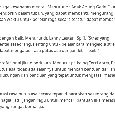
njaga kesehatan mental. Menurut dr. Anak Agung Gede Oka
 endorfin dalam tubuh, yang dapat membantu mengurangi 
an waktu untuk berolahraga secara teratur dapat memba
dengan baik. Menurut dr. Lanny Lestari, SpKJ, “Stres yang
tal seseorang. Penting untuk belajar cara mengelola stre
dapat mengatasi rasa putus asa dengan lebih baik.”
rofesional jika diperlukan. Menurut psikolog Terri Apter, P
utus asa, tidak ada salahnya untuk mencari bantuan dari ah
 dukungan dan panduan yang tepat untuk mengatasi masa
si rasa putus asa secara tepat, diharapkan seseorang da
ahagia. Jadi, jangan ragu untuk mencari bantuan jika meras
 yang sangat berharga.