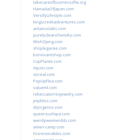
takecareofbusinessdfw.org
HamadaOfJapan.com
VersifyLifestyle.com
kingscreekadventures.com
antaeuslabs.com
purelycleanchemdry.com
WishOping.com
shoplegacee.com
bonvivantshop.com
CupPlante.com
mpzin.com
stcreal.com
PopUpFlea.com
valueml.com
rebeccatorresjewelry.com
jmpbliss.com
drjorgerico.com
queensushipa.com
wendyweimerdds.com
ameri-camp.com
hrsreceivables.com