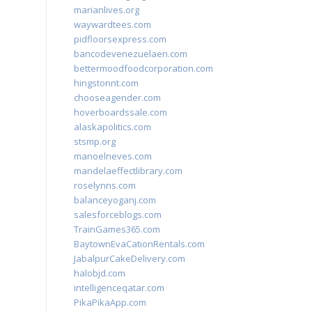
marianlives.org
waywardtees.com
pidfloorsexpress.com
bancodevenezuelaen.com
bettermoodfoodcorporation.com
hingstonnt.com
chooseagender.com
hoverboardssale.com
alaskapolitics.com
stsmp.org
manoelneves.com
mandelaeffectlibrary.com
roselynns.com
balanceyoganj.com
salesforceblogs.com
TrainGames365.com
BaytownEvaCationRentals.com
JabalpurCakeDelivery.com
halobjd.com
intelligenceqatar.com
PikaPikaApp.com