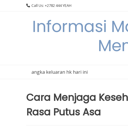
Skip
Call Us: +2782 444 YEAH
to
content
Informasi 
Men
angka keluaran hk hari ini
Cara Menjaga Keseh
Rasa Putus Asa