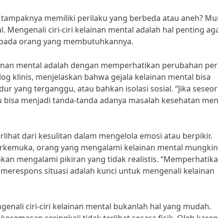
tampaknya memiliki perilaku yang berbeda atau aneh? Mu
 Mengenali ciri-ciri kelainan mental adalah hal penting ag
kepada orang yang membutuhkannya.
kelainan mental adalah dengan memperhatikan perubahan per
olog klinis, menjelaskan bahwa gejala kelainan mental bisa
ur yang terganggu, atau bahkan isolasi sosial. “Jika seseo
 itu bisa menjadi tanda-tanda adanya masalah kesehatan ment
 terlihat dari kesulitan dalam mengelola emosi atau berpikir.
 terkemuka, orang yang mengalami kelainan mental mungkin
kan mengalami pikiran yang tidak realistis. “Memperhatik
merespons situasi adalah kunci untuk mengenali kelainan
nali ciri-ciri kelainan mental bukanlah hal yang mudah.