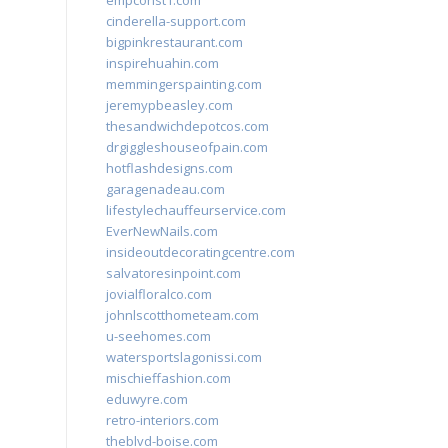
empconst1.com
cinderella-support.com
bigpinkrestaurant.com
inspirehuahin.com
memmingerspainting.com
jeremypbeasley.com
thesandwichdepotcos.com
drgiggleshouseofpain.com
hotflashdesigns.com
garagenadeau.com
lifestylechauffeurservice.com
EverNewNails.com
insideoutdecoratingcentre.com
salvatoresinpoint.com
jovialfloralco.com
johnlscotthometeam.com
u-seehomes.com
watersportslagonissi.com
mischieffashion.com
eduwyre.com
retro-interiors.com
theblvd-boise.com