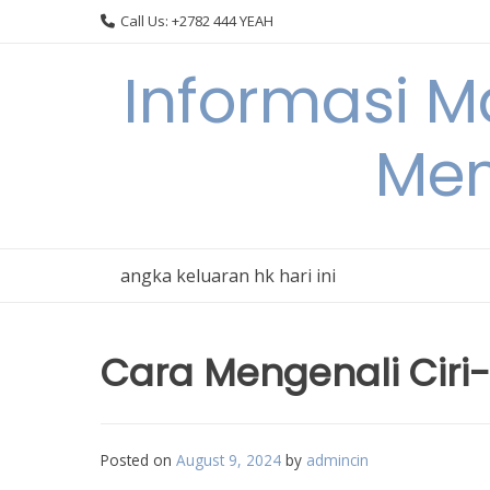
Skip
Call Us: +2782 444 YEAH
to
content
Informasi 
Men
angka keluaran hk hari ini
Cara Mengenali Ciri-
Posted on
August 9, 2024
by
admincin