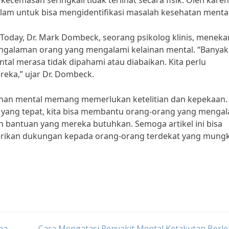
ecemasan seringkali tidak terlihat secara fisik. Oleh karena
m untuk bisa mengidentifikasi masalah kesehatan mental 
oday, Dr. Mark Dombeck, seorang psikolog klinis, menek
alaman orang yang mengalami kelainan mental. “Banyak
l merasa tidak dipahami atau diabaikan. Kita perlu
ka,” ujar Dr. Dombeck.
lainan mental memang memerlukan ketelitian dan kepekaan.
ang tepat, kita bisa membantu orang-orang yang mengal
bantuan yang mereka butuhkan. Semoga artikel ini bisa
ikan dukungan kepada orang-orang terdekat yang mungk
ma
Cara Mengatasi Penyakit Mental Ketakutan Berl