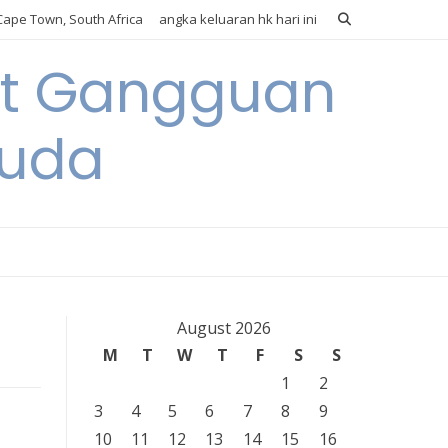
ape Town, South Africa
angka keluaran hk hari ini
it Gangguan
Muda
August 2026
M
T
W
T
F
S
S
1
2
3
4
5
6
7
8
9
10
11
12
13
14
15
16