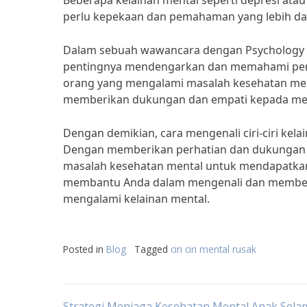
Beberapa kelainan mental seperti depresi atau k
perlu kepekaan dan pemahaman yang lebih dala
Dalam sebuah wawancara dengan Psychology T
pentingnya mendengarkan dan memahami peng
orang yang mengalami masalah kesehatan menta
memberikan dukungan dan empati kepada mere
Dengan demikian, cara mengenali ciri-ciri ke
Dengan memberikan perhatian dan dukungan y
masalah kesehatan mental untuk mendapatkan 
membantu Anda dalam mengenali dan member
mengalami kelainan mental.
Posted in
Blog
Tagged
ciri ciri mental rusak
Strategi Menjaga Kesehatan Mental Anak Sela