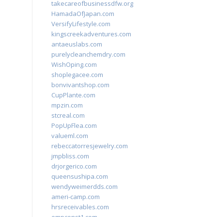
takecareofbusinessdfw.org
HamadaOfJapan.com
VersifyLifestyle.com
kingscreekadventures.com
antaeuslabs.com
purelycleanchemdry.com
WishOping.com
shoplegacee.com
bonvivantshop.com
CupPlante.com
mpzin.com
stcreal.com
PopUpFlea.com
valueml.com
rebeccatorresjewelry.com
jmpbliss.com
drjorgerico.com
queensushipa.com
wendyweimerdds.com
ameri-camp.com
hrsreceivables.com