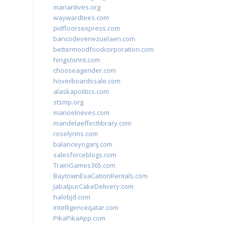
marianlives.org
waywardtees.com
pidfloorsexpress.com
bancodevenezuelaen.com
bettermoodfoodcorporation.com
hingstonnt.com
chooseagender.com
hoverboardssale.com
alaskapolitics.com
stsmp.org
manoelneves.com
mandelaeffectlibrary.com
roselynns.com
balanceyoganj.com
salesforceblogs.com
TrainGames365.com
BaytownEvaCationRentals.com
JabalpurCakeDelivery.com
halobjd.com
intelligenceqatar.com
PikaPikaApp.com