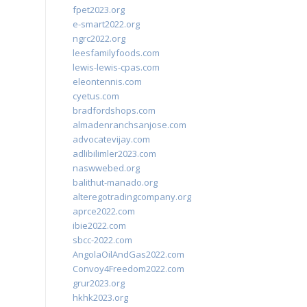
fpet2023.org
e-smart2022.org
ngrc2022.org
leesfamilyfoods.com
lewis-lewis-cpas.com
eleontennis.com
cyetus.com
bradfordshops.com
almadenranchsanjose.com
advocatevijay.com
adlibilimler2023.com
naswwebed.org
balithut-manado.org
alteregotradingcompany.org
aprce2022.com
ibie2022.com
sbcc-2022.com
AngolaOilAndGas2022.com
Convoy4Freedom2022.com
grur2023.org
hkhk2023.org