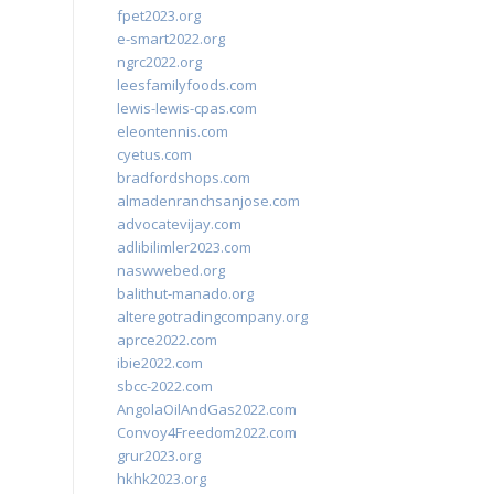
fpet2023.org
e-smart2022.org
ngrc2022.org
leesfamilyfoods.com
lewis-lewis-cpas.com
eleontennis.com
cyetus.com
bradfordshops.com
almadenranchsanjose.com
advocatevijay.com
adlibilimler2023.com
naswwebed.org
balithut-manado.org
alteregotradingcompany.org
aprce2022.com
ibie2022.com
sbcc-2022.com
AngolaOilAndGas2022.com
Convoy4Freedom2022.com
grur2023.org
hkhk2023.org