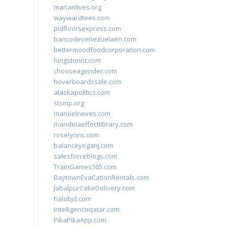
marianlives.org
waywardtees.com
pidfloorsexpress.com
bancodevenezuelaen.com
bettermoodfoodcorporation.com
hingstonnt.com
chooseagender.com
hoverboardssale.com
alaskapolitics.com
stsmp.org
manoelneves.com
mandelaeffectlibrary.com
roselynns.com
balanceyoganj.com
salesforceblogs.com
TrainGames365.com
BaytownEvaCationRentals.com
JabalpurCakeDelivery.com
halobjd.com
intelligenceqatar.com
PikaPikaApp.com