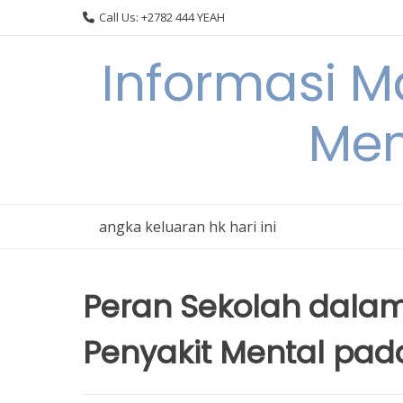
Skip
Call Us: +2782 444 YEAH
to
content
Informasi 
Men
angka keluaran hk hari ini
Peran Sekolah dala
Penyakit Mental pad