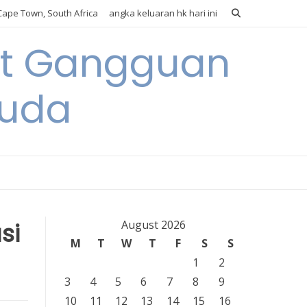
ape Town, South Africa
angka keluaran hk hari ini
it Gangguan
Muda
si
August 2026
M
T
W
T
F
S
S
1
2
3
4
5
6
7
8
9
10
11
12
13
14
15
16