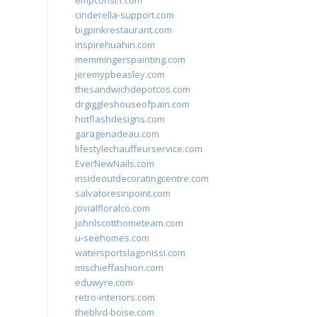
empconst1.com
cinderella-support.com
bigpinkrestaurant.com
inspirehuahin.com
memmingerspainting.com
jeremypbeasley.com
thesandwichdepotcos.com
drgiggleshouseofpain.com
hotflashdesigns.com
garagenadeau.com
lifestylechauffeurservice.com
EverNewNails.com
insideoutdecoratingcentre.com
salvatoresinpoint.com
jovialfloralco.com
johnlscotthometeam.com
u-seehomes.com
watersportslagonissi.com
mischieffashion.com
eduwyre.com
retro-interiors.com
theblvd-boise.com