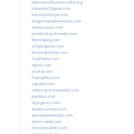
takecareofbusinessdfw.org
HamadaOfJapan.com
VersifyLifestyle.com
kingscreekadventures.com
antaeuslabs.com
purelycleanchemdry.com
WishOping.com
shoplegacee.com
bonvivantshop.com
CupPlante.com
mpzin.com
stcreal.com
PopUpFlea.com
valueml.com
rebeccatorresjewelry.com
jmpbliss.com
drjorgerico.com
queensushipa.com
wendyweimerdds.com
ameri-camp.com
hrsreceivables.com