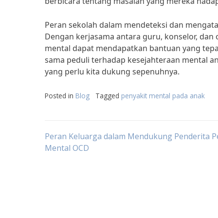
berbicara tentang masalah yang mereka hadap
Peran sekolah dalam mendeteksi dan mengatas
Dengan kerjasama antara guru, konselor, dan
mental dapat mendapatkan bantuan yang tepat 
sama peduli terhadap kesejahteraan mental an
yang perlu kita dukung sepenuhnya.
Posted in
Blog
Tagged
penyakit mental pada anak
Post
Peran Keluarga dalam Mendukung Penderita P
Mental OCD
navigation