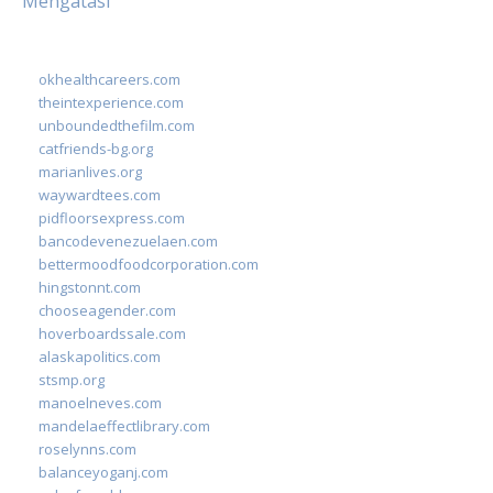
Mengatasi
okhealthcareers.com
theintexperience.com
unboundedthefilm.com
catfriends-bg.org
marianlives.org
waywardtees.com
pidfloorsexpress.com
bancodevenezuelaen.com
bettermoodfoodcorporation.com
hingstonnt.com
chooseagender.com
hoverboardssale.com
alaskapolitics.com
stsmp.org
manoelneves.com
mandelaeffectlibrary.com
roselynns.com
balanceyoganj.com