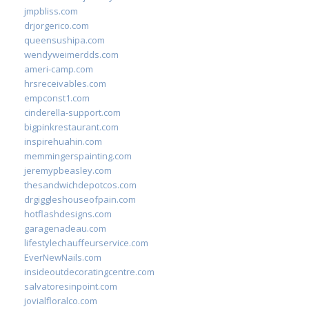
jmpbliss.com
drjorgerico.com
queensushipa.com
wendyweimerdds.com
ameri-camp.com
hrsreceivables.com
empconst1.com
cinderella-support.com
bigpinkrestaurant.com
inspirehuahin.com
memmingerspainting.com
jeremypbeasley.com
thesandwichdepotcos.com
drgiggleshouseofpain.com
hotflashdesigns.com
garagenadeau.com
lifestylechauffeurservice.com
EverNewNails.com
insideoutdecoratingcentre.com
salvatoresinpoint.com
jovialfloralco.com