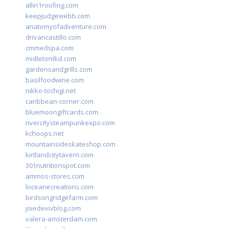
allin1roofing.com
keepjudgewebb.com
anatomyofadventure.com
drivancastillo.com
cmmedspa.com
midletontkd.com
gardensandgrills.com
basilfoodwine.com
nikko-tochigi.net
caribbean-corner.com
bluemoongiftcards.com
rivercitysteampunkexpo.com
kchoops.net
mountainsideskateshop.com
kirtlandcitytavern.com
301nutritionspot.com
ammos-stores.com
loceanecreations.com
birdsongridgefarm.com
joiedevivblog.com
valera-amsterdam.com