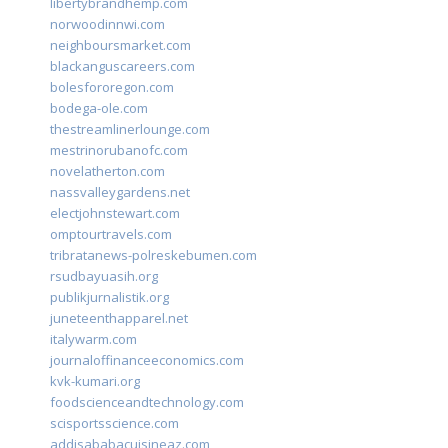
libertybrandhemp.com
norwoodinnwi.com
neighboursmarket.com
blackanguscareers.com
bolesfororegon.com
bodega-ole.com
thestreamlinerlounge.com
mestrinorubanofc.com
novelatherton.com
nassvalleygardens.net
electjohnstewart.com
omptourtravels.com
tribratanews-polreskebumen.com
rsudbayuasih.org
publikjurnalistik.org
juneteenthapparel.net
italywarm.com
journaloffinanceeconomics.com
kvk-kumari.org
foodscienceandtechnology.com
scisportsscience.com
addisababacuisineaz.com