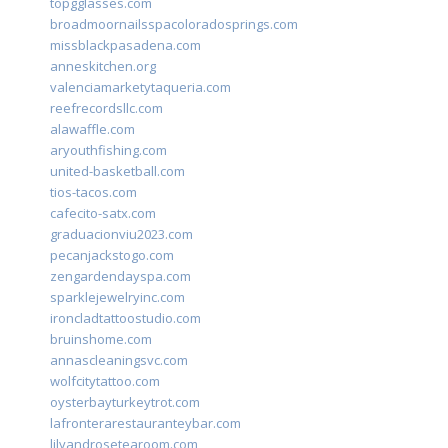
topgglasses.com
broadmoornailsspacoloradosprings.com
missblackpasadena.com
anneskitchen.org
valenciamarketytaqueria.com
reefrecordsllc.com
alawaffle.com
aryouthfishing.com
united-basketball.com
tios-tacos.com
cafecito-satx.com
graduacionviu2023.com
pecanjackstogo.com
zengardendayspa.com
sparklejewelryinc.com
ironcladtattoostudio.com
bruinshome.com
annascleaningsvc.com
wolfcitytattoo.com
oysterbayturkeytrot.com
lafronterarestauranteybar.com
lilyandrosetearoom.com