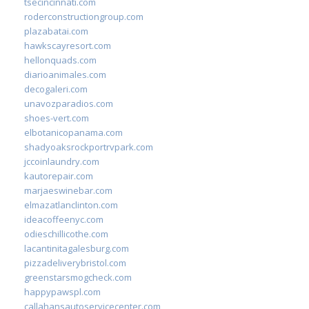
tsecincinnati.com
roderconstructiongroup.com
plazabatai.com
hawkscayresort.com
hellonquads.com
diarioanimales.com
decogaleri.com
unavozparadios.com
shoes-vert.com
elbotanicopanama.com
shadyoaksrockportrvpark.com
jccoinlaundry.com
kautorepair.com
marjaeswinebar.com
elmazatlanclinton.com
ideacoffeenyc.com
odieschillicothe.com
lacantinitagalesburg.com
pizzadeliverybristol.com
greenstarsmogcheck.com
happypawspl.com
callahansautoservicecenter.com