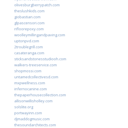
olivesburgberrypatch.com
theslushkids.com
giobastian.com
glpascensori.com
rifloorepoxy.com
woolleymillingandpaving.com
uptonpvd.com
2troublegrill.com
casateranga.com
sticksandstonesstudiooh.com
walkers-treeservice.com
shopmossi.com
untamedcollectivesd.com
mxpwellness.com
infernocanine.com
thepaperhousecollection.com
allisonwillisholley.com
solslite.org
portwayinn.com
djmaddogmusic.com
thesoundarchitects.com