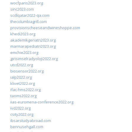
wocfparis2023.org
sinc2023.com
scdlqatar2022-qa.com
thecolumbiagrill.com
provisionscheeseandwineshoppe.com
khedi2023.org
akademikgeriatri2023.org
marmarapediatri2023.org
emchie2023.org
girisimselradyoloji2022.org
utcd2022.org
biosensor2022.org
ialp2022.org
klivet2022.org
ifac-hms2022.org
taoms2022.org
iias-euromena-conference2022.org
ivd2022.org
csity2022.org
ibsarstudyabroad.com
bennusehgall.com