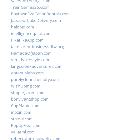
salesforceblogs.com
TrainGames365.com
BaytownEvaCationRentals.com
JabalpurCakeDelivery.com
halobjd.com
intelligenceqatar.com
PikaPikaApp.com
takecareofbusinessdfw.org
HamadaOfJapan.com
VersifyLifestyle.com
kingscreekadventures.com
antaeuslabs.com
purelycleanchemdry.com
WishOping.com
shoplegacee.com
bonvivantshop.com
CupPlante.com
mpzin.com
stcreal.com
PopUpFlea.com
valueml.com
rebeccatorresjewelry.com