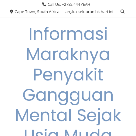
Skip
Call Us: +2782 444 YEAH
to
Cape Town, South Africa
angka keluaran hk hari ini
content
Informasi
Maraknya
Penyakit
Gangguan
Mental Sejak
Usia Muda