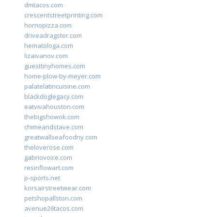
dmtacos.com
crescentstreetprinting.com
hornopizza.com
driveadragster.com
hematologa.com
lizaivanov.com
guesttinyhomes.com
home-plow-by-meyer.com
palatelatincuisine.com
blackdoglegacy.com
eatvivahouston.com
thebigshowok.com
chimeandstave.com
greatwallseafoodny.com
theloverose.com
gabriovoice.com
resinflowart.com
p-sports.net
korsairstreetwear.com
petshopallston.com
avenue26tacos.com