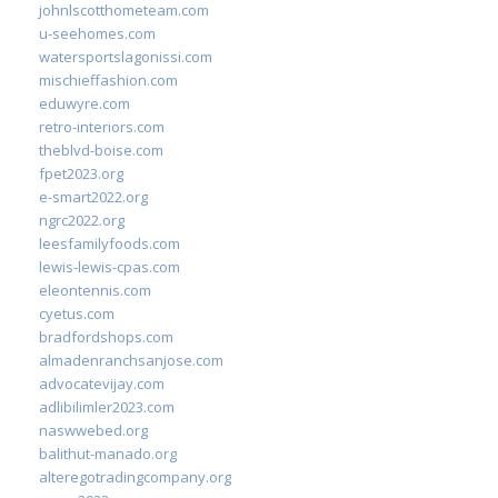
johnlscotthometeam.com
u-seehomes.com
watersportslagonissi.com
mischieffashion.com
eduwyre.com
retro-interiors.com
theblvd-boise.com
fpet2023.org
e-smart2022.org
ngrc2022.org
leesfamilyfoods.com
lewis-lewis-cpas.com
eleontennis.com
cyetus.com
bradfordshops.com
almadenranchsanjose.com
advocatevijay.com
adlibilimler2023.com
naswwebed.org
balithut-manado.org
alteregotradingcompany.org