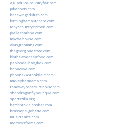
aguadulce-countryfair.com
jakehovis.com
bosswingsduluth.com
birminghamautocare.com
tonyscountrykitchen.com
jbellasnailspa.com
mychaihouse.com
alvisgrooming.com
thegeorginaestate.com
blythewoodseafood.com
paolosdelibangkok.com
bobacove.com
phoone24brookfield.com
mickeybarmama.com
roadwayconstructioninc.com
shopdragonflyboutique.com
sportszilla.org
batchprovisionsbar.com
brasserie-gobette.com
musicrearte.com
morseysfarms.com