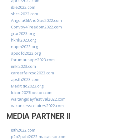
aprce2022.com
ibie2022.com
sbcc-2022.com
AngolaOilAndGas2022.com
Convoy4Freedom2022.com
grur2023.org
hkhk2023.org
napm2023.org
apsdfd2023.org
forumausape2023.com
imkl2023.com
careerfaircsd2023.com
apsth2023.com
MedItRio2023.org
lcicon2023boston.com
waitangidayfestival2022.com
vacancesscolaires2022.com
MEDIA PARTNER II
isth2022.com
p2b2pabi2023-makassar.com