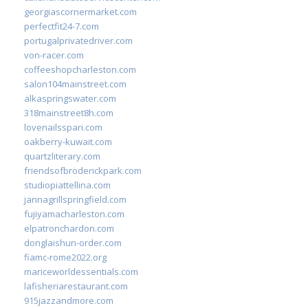
georgiascornermarket.com
perfectfit24-7.com
portugalprivatedriver.com
von-racer.com
coffeeshopcharleston.com
salon104mainstreet.com
alkaspringswater.com
318mainstreet8h.com
lovenailsspari.com
oakberry-kuwait.com
quartzliterary.com
friendsofbroderickpark.com
studiopiattellina.com
jannagrillspringfield.com
fujiyamacharleston.com
elpatronchardon.com
donglaishun-order.com
fiamc-rome2022.org
mariceworldessentials.com
lafisheriarestaurant.com
915jazzandmore.com