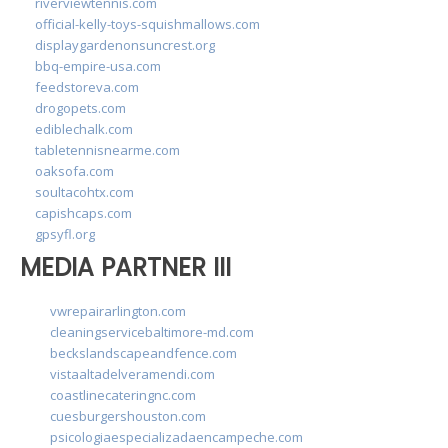
riverviewtennis.com
official-kelly-toys-squishmallows.com
displaygardenonsuncrest.org
bbq-empire-usa.com
feedstoreva.com
drogopets.com
ediblechalk.com
tabletennisnearme.com
oaksofa.com
soultacohtx.com
capishcaps.com
gpsyfl.org
MEDIA PARTNER III
vwrepairarlington.com
cleaningservicebaltimore-md.com
beckslandscapeandfence.com
vistaaltadelveramendi.com
coastlinecateringnc.com
cuesburgershouston.com
psicologiaespecializadaencampeche.com