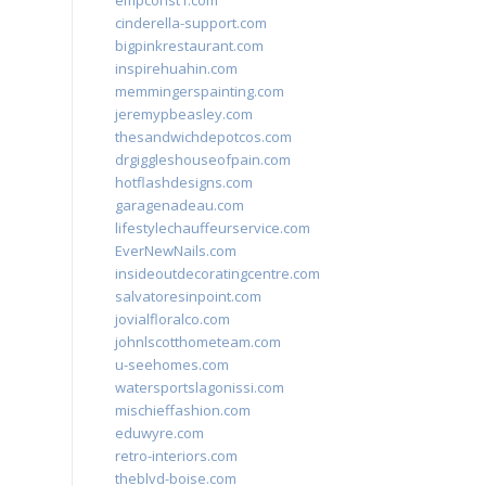
empconst1.com
cinderella-support.com
bigpinkrestaurant.com
inspirehuahin.com
memmingerspainting.com
jeremypbeasley.com
thesandwichdepotcos.com
drgiggleshouseofpain.com
hotflashdesigns.com
garagenadeau.com
lifestylechauffeurservice.com
EverNewNails.com
insideoutdecoratingcentre.com
salvatoresinpoint.com
jovialfloralco.com
johnlscotthometeam.com
u-seehomes.com
watersportslagonissi.com
mischieffashion.com
eduwyre.com
retro-interiors.com
theblvd-boise.com