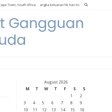
ape Town, South Africa
angka keluaran hk hari ini
it Gangguan
Muda
August 2026
M
T
W
T
F
S
S
1
2
3
4
5
6
7
8
9
10
11
12
13
14
15
16