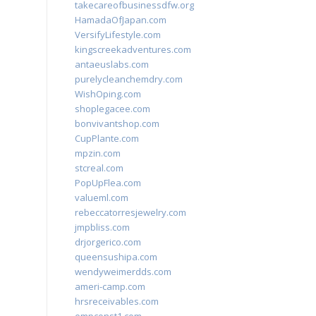
takecareofbusinessdfw.org
HamadaOfJapan.com
VersifyLifestyle.com
kingscreekadventures.com
antaeuslabs.com
purelycleanchemdry.com
WishOping.com
shoplegacee.com
bonvivantshop.com
CupPlante.com
mpzin.com
stcreal.com
PopUpFlea.com
valueml.com
rebeccatorresjewelry.com
jmpbliss.com
drjorgerico.com
queensushipa.com
wendyweimerdds.com
ameri-camp.com
hrsreceivables.com