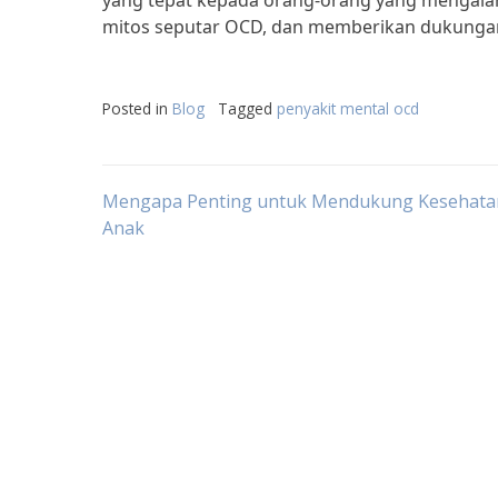
yang tepat kepada orang-orang yang mengalam
mitos seputar OCD, dan memberikan dukung
Posted in
Blog
Tagged
penyakit mental ocd
Post
Mengapa Penting untuk Mendukung Kesehata
Anak
navigation