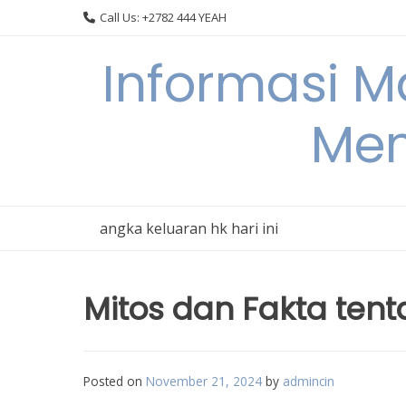
Skip
Call Us: +2782 444 YEAH
to
content
Informasi 
Men
angka keluaran hk hari ini
Mitos dan Fakta ten
Posted on
November 21, 2024
by
admincin