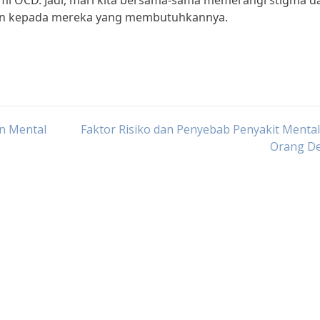
i OCD. Jadi, mari kita bersama-sama memerangi stigma d
an kepada mereka yang membutuhkannya.
n Mental
Faktor Risiko dan Penyebab Penyakit Menta
Orang D