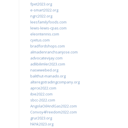
fpet2023.org
e-smart2022.org
ngrc2022.org
leesfamilyfoods.com
lewis-lewis-cpas.com
eleontennis.com
cyetus.com
bradfordshops.com
almadenranchsanjose.com
advocatevijay.com
adlibilimler2023.com
naswwebed.org
balithut-manado.org
alteregotradingcompany.org
aprce2022.com
ibie2022.com
sbcc-2022.com
AngolaOilAndGas2022.com
Convoy4Freedom2022.com
grur2023.org
hkhk2023.org