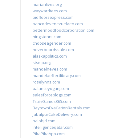
marianlives.org
waywardtees.com
pidfloorsexpress.com
bancodevenezuelaen.com
bettermoodfoodcorporation.com
hingstonnt.com
chooseagender.com
hoverboardssale.com
alaskapolitics.com
stsmp.org
manoelneves.com
mandelaeffectlibrary.com
roselynns.com
balanceyoganj.com
salesforceblogs.com
TrainGames365.com
BaytownEvaCationRentals.com
JabalpurCakeDelivery.com
halobjd.com
intelligenceqatar.com
PikaPikaApp.com