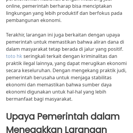
online, pemerintah berharap bisa menciptakan
lingkungan yang lebih produktif dan berfokus pada
pembangunan ekonomi.
Terakhir, larangan ini juga berkaitan dengan upaya
pemerintah untuk memastikan bahwa aliran dana di
dalam masyarakat tetap berada di jalur yang positif.
toto hk
seringkali terkait dengan kriminalitas dan
praktik ilegal lainnya, yang dapat merugikan ekonomi
secara keseluruhan. Dengan mengekang praktik judi,
pemerintah berusaha untuk menjaga stabilitas
ekonomi dan memastikan bahwa sumber daya
ekonomi digunakan untuk hal-hal yang lebih
bermanfaat bagi masyarakat.
Upaya Pemerintah dalam
Menegakkan Larangan