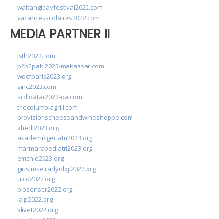
waitangidayfestival2022.com
vacancesscolaires2022.com
MEDIA PARTNER II
isth2022.com
p2b2pabi2023-makassar.com
wocfparis2023.org
sinc2023.com
scdlqatar2022-qa.com
thecolumbiagrill.com
provisionscheeseandwineshoppe.com
khedi2023.org
akademikgeriatri2023.org
marmarapediatri2023.org
emchie2023.org
girisimselradyoloji2022.org
utcd2022.org
biosensor2022.org
ialp2022.org
klivet2022.org