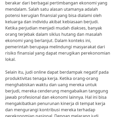
berakar dari berbagai pertimbangan ekonomi yang
mendalam. Salah satu alasan utamanya adalah
potensi kerugian finansial yang bisa dialami oleh
keluarga dan individu akibat kebiasaan berjudi.
Ketika perjudian menjadi mudah diakses, banyak
orang terjebak dalam siklus hutang dan masalah
ekonomi yang berlanjut. Dalam konteks ini,
pemerintah berupaya melindungi masyarakat dari
risiko finansial yang dapat merugikan perekonomian
lokal.
Selain itu, judi online dapat berdampak negatif pada
produktivitas tenaga kerja. Ketika orang-orang
menghabiskan waktu dan uang mereka untuk
berjudi, mereka cenderung mengabaikan tanggung
jawab profesional dan ekonomi lainnya. Hal ini bisa
mengakibatkan penurunan kinerja di tempat kerja
dan mengurangi kontribusi mereka terhadap
perekonomian nasional. Dengan melarang judi