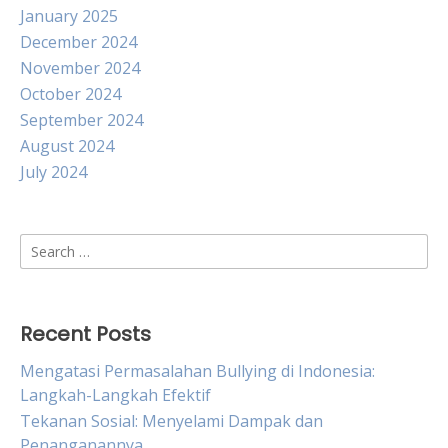
January 2025
December 2024
November 2024
October 2024
September 2024
August 2024
July 2024
Search
for:
Recent Posts
Mengatasi Permasalahan Bullying di Indonesia:
Langkah-Langkah Efektif
Tekanan Sosial: Menyelami Dampak dan
Penanganannya