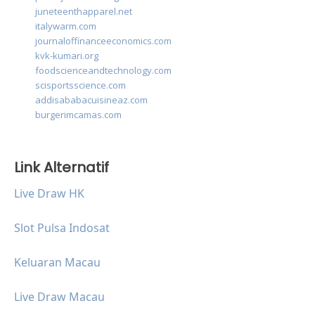
juneteenthapparel.net
italywarm.com
journaloffinanceeconomics.com
kvk-kumari.org
foodscienceandtechnology.com
scisportsscience.com
addisababacuisineaz.com
burgerimcamas.com
Link Alternatif
Live Draw HK
Slot Pulsa Indosat
Keluaran Macau
Live Draw Macau