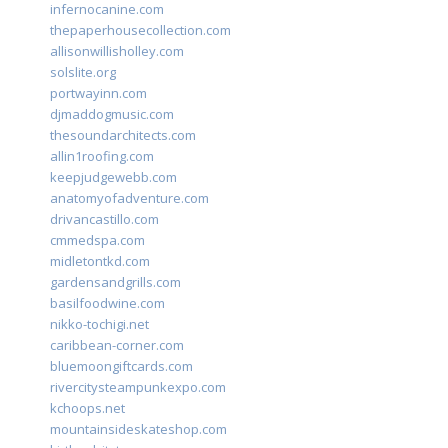
infernocanine.com
thepaperhousecollection.com
allisonwillisholley.com
solslite.org
portwayinn.com
djmaddogmusic.com
thesoundarchitects.com
allin1roofing.com
keepjudgewebb.com
anatomyofadventure.com
drivancastillo.com
cmmedspa.com
midletontkd.com
gardensandgrills.com
basilfoodwine.com
nikko-tochigi.net
caribbean-corner.com
bluemoongiftcards.com
rivercitysteampunkexpo.com
kchoops.net
mountainsideskateshop.com