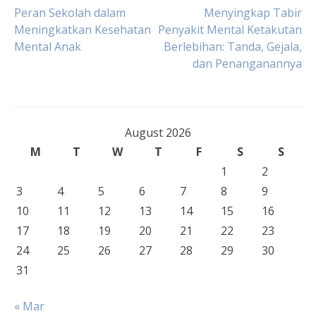
Post
Peran Sekolah dalam
Menyingkap Tabir
Meningkatkan Kesehatan
Penyakit Mental Ketakutan
Mental Anak
Berlebihan: Tanda, Gejala,
navigation
dan Penanganannya
August 2026
M
T
W
T
F
S
S
1
2
3
4
5
6
7
8
9
10
11
12
13
14
15
16
17
18
19
20
21
22
23
24
25
26
27
28
29
30
31
« Mar