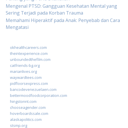
Mengenal PTSD: Gangguan Kesehatan Mental yang
Sering Terjadi pada Korban Trauma
Memahami Hiperaktif pada Anak: Penyebab dan Cara
Mengatasi
okhealthcareers.com
theintexperience.com
unboundedthefilm.com
catfriends-bg.org
marianlives.org
waywardtees.com
pidfloorsexpress.com
bancodevenezuelaen.com
bettermoodfoodcorporation.com
hingstonnt.com
chooseagender.com
hoverboardssale.com
alaskapolitics.com
stsmp.org