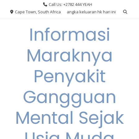
Skip
Call Us: +2782 444 YEAH
to
Cape Town, South Africa
angka keluaran hk hari ini
content
Informasi
Maraknya
Penyakit
Gangguan
Mental Sejak
Usia Muda