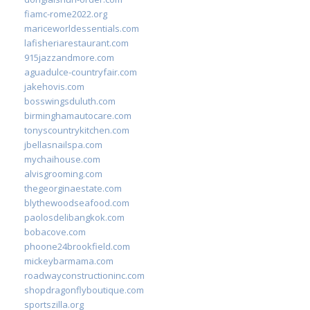
fiamc-rome2022.org
mariceworldessentials.com
lafisheriarestaurant.com
915jazzandmore.com
aguadulce-countryfair.com
jakehovis.com
bosswingsduluth.com
birminghamautocare.com
tonyscountrykitchen.com
jbellasnailspa.com
mychaihouse.com
alvisgrooming.com
thegeorginaestate.com
blythewoodseafood.com
paolosdelibangkok.com
bobacove.com
phoone24brookfield.com
mickeybarmama.com
roadwayconstructioninc.com
shopdragonflyboutique.com
sportszilla.org