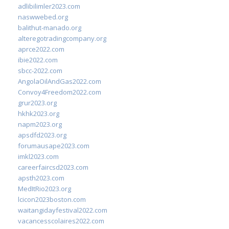
adlibilimler2023.com
naswwebed.org
balithut-manado.org
alteregotradingcompany.org
aprce2022.com
ibie2022.com
sbcc-2022.com
AngolaOilAndGas2022.com
Convoy4Freedom2022.com
grur2023.org
hkhk2023.org
napm2023.org
apsdfd2023.org
forumausape2023.com
imkl2023.com
careerfaircsd2023.com
apsth2023.com
MedItRio2023.org
lcicon2023boston.com
waitangidayfestival2022.com
vacancesscolaires2022.com