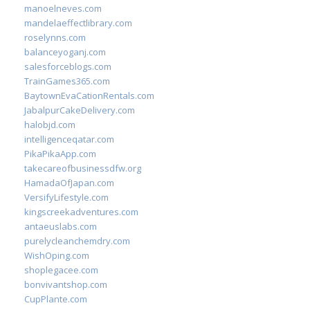
manoelneves.com
mandelaeffectlibrary.com
roselynns.com
balanceyoganj.com
salesforceblogs.com
TrainGames365.com
BaytownEvaCationRentals.com
JabalpurCakeDelivery.com
halobjd.com
intelligenceqatar.com
PikaPikaApp.com
takecareofbusinessdfw.org
HamadaOfJapan.com
VersifyLifestyle.com
kingscreekadventures.com
antaeuslabs.com
purelycleanchemdry.com
WishOping.com
shoplegacee.com
bonvivantshop.com
CupPlante.com