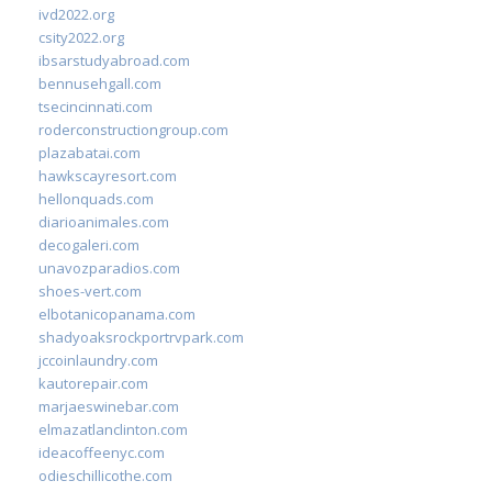
ivd2022.org
csity2022.org
ibsarstudyabroad.com
bennusehgall.com
tsecincinnati.com
roderconstructiongroup.com
plazabatai.com
hawkscayresort.com
hellonquads.com
diarioanimales.com
decogaleri.com
unavozparadios.com
shoes-vert.com
elbotanicopanama.com
shadyoaksrockportrvpark.com
jccoinlaundry.com
kautorepair.com
marjaeswinebar.com
elmazatlanclinton.com
ideacoffeenyc.com
odieschillicothe.com