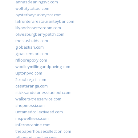
annascleaningsvc.com
wolfcitytattoo.com
oysterbayturkeytrot.com
lafronterarestauranteybar.com
lilyandrosetearoom.com
olivesburgberrypatch.com
theslushkids.com
giobastian.com
glpascensori.com
rifloorepoxy.com
woolleymillingandpaving.com
uptonpvd.com
2troublegrill.com
casateranga.com
sticksandstonesstudiooh.com
walkers-treeservice.com
shopmossi.com
untamedcollectivesd.com
mxpwellness.com
infernocanine.com
thepaperhousecollection.com
allisonwillisholley.com