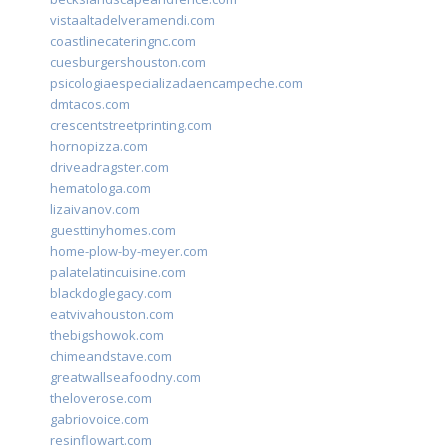
vistaaltadelveramendi.com
coastlinecateringnc.com
cuesburgershouston.com
psicologiaespecializadaencampeche.com
dmtacos.com
crescentstreetprinting.com
hornopizza.com
driveadragster.com
hematologa.com
lizaivanov.com
guesttinyhomes.com
home-plow-by-meyer.com
palatelatincuisine.com
blackdoglegacy.com
eatvivahouston.com
thebigshowok.com
chimeandstave.com
greatwallseafoodny.com
theloverose.com
gabriovoice.com
resinflowart.com