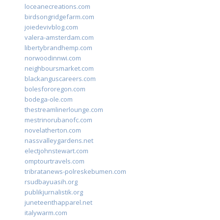
loceanecreations.com
birdsongridgefarm.com
joiedevivblog.com
valera-amsterdam.com
libertybrandhemp.com
norwoodinnwi.com
neighboursmarket.com
blackanguscareers.com
bolesfororegon.com
bodega-ole.com
thestreamlinerlounge.com
mestrinorubanofc.com
novelatherton.com
nassvalleygardens.net
electjohnstewart.com
omptourtravels.com
tribratanews-polreskebumen.com
rsudbayuasih.org
publikjurnalistik.org
juneteenthapparel.net
italywarm.com