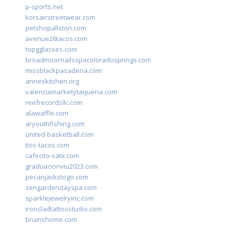
p-sports.net
korsairstreetwear.com
petshopallston.com
avenue26tacos.com
topgglasses.com
broadmoornailsspacoloradosprings.com
missblackpasadena.com
anneskitchen.org
valenciamarketytaqueria.com
reefrecordsllc.com
alawaffle.com
aryouthfishing.com
united-basketball.com
tios-tacos.com
cafecito-satx.com
graduacionviu2023.com
pecanjackstogo.com
zengardendayspa.com
sparklejewelryinc.com
ironcladtattoostudio.com
bruinshome.com