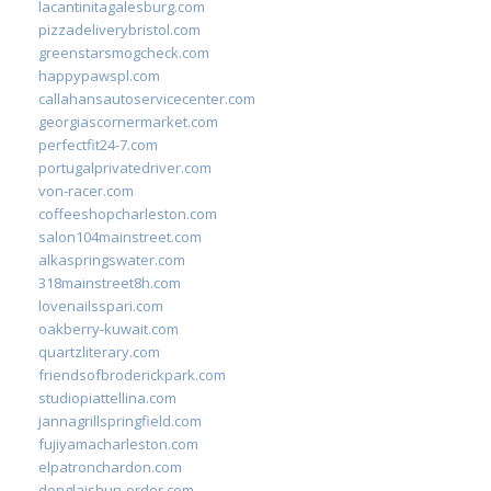
lacantinitagalesburg.com
pizzadeliverybristol.com
greenstarsmogcheck.com
happypawspl.com
callahansautoservicecenter.com
georgiascornermarket.com
perfectfit24-7.com
portugalprivatedriver.com
von-racer.com
coffeeshopcharleston.com
salon104mainstreet.com
alkaspringswater.com
318mainstreet8h.com
lovenailsspari.com
oakberry-kuwait.com
quartzliterary.com
friendsofbroderickpark.com
studiopiattellina.com
jannagrillspringfield.com
fujiyamacharleston.com
elpatronchardon.com
donglaishun-order.com