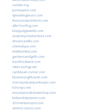
solslite.org
portwayinn.com
djmaddogmusic.com
thesoundarchitects.com
allin1roofing.com
keepjudgewebb.com
anatomyofadventure.com
drivancastillo.com
cmmedspa.com
midletontkd.com
gardensandgrills.com
basilfoodwine.com
nikko-tochigi.net
caribbean-corner.com
bluemoongiftcards.com
rivercitysteampunkexpo.com
kchoops.net
mountainsideskateshop.com
kirtlandcitytavern.com
301nutritionspot.com
ammos-stores.com