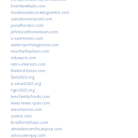
EverNewNails.com
insideoutdecoratingcentre.com
salvatoresinpoint.com
jovialfloralco.com
johnlscotthometeam.com
u-seehomes.com
watersportslagonissi.com
mischieffashion.com
eduwyre.com
retro-interiors.com
theblvd-boise.com
fpet2023.org
e-smart2022.org
ngrc2022.org
leesfamilyfoods.com
lewis-lewis-cpas.com
eleontennis.com
cyetus.com
bradfordshops.com
almadenranchsanjose.com
advocatevijay.com