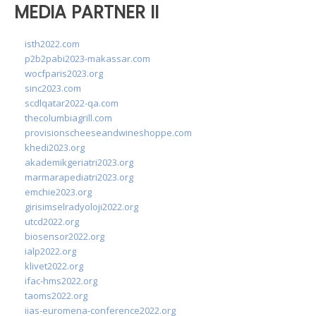
MEDIA PARTNER II
isth2022.com
p2b2pabi2023-makassar.com
wocfparis2023.org
sinc2023.com
scdlqatar2022-qa.com
thecolumbiagrill.com
provisionscheeseandwineshoppe.com
khedi2023.org
akademikgeriatri2023.org
marmarapediatri2023.org
emchie2023.org
girisimselradyoloji2022.org
utcd2022.org
biosensor2022.org
ialp2022.org
klivet2022.org
ifac-hms2022.org
taoms2022.org
iias-euromena-conference2022.org