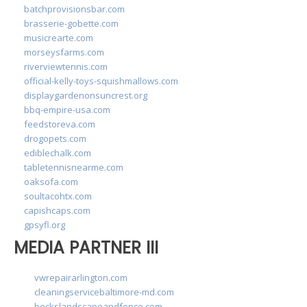
batchprovisionsbar.com
brasserie-gobette.com
musicrearte.com
morseysfarms.com
riverviewtennis.com
official-kelly-toys-squishmallows.com
displaygardenonsuncrest.org
bbq-empire-usa.com
feedstoreva.com
drogopets.com
ediblechalk.com
tabletennisnearme.com
oaksofa.com
soultacohtx.com
capishcaps.com
gpsyfl.org
MEDIA PARTNER III
vwrepairarlington.com
cleaningservicebaltimore-md.com
beckslandscapeandfence.com