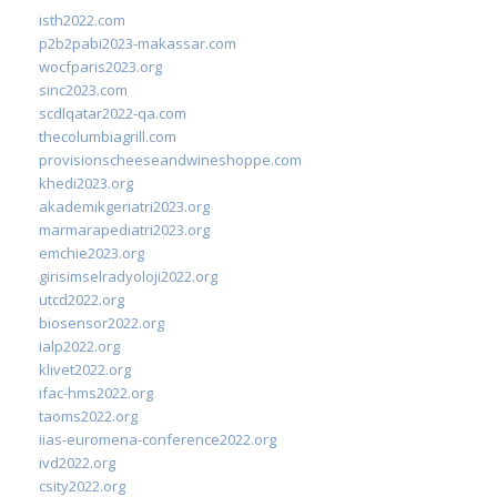
isth2022.com
p2b2pabi2023-makassar.com
wocfparis2023.org
sinc2023.com
scdlqatar2022-qa.com
thecolumbiagrill.com
provisionscheeseandwineshoppe.com
khedi2023.org
akademikgeriatri2023.org
marmarapediatri2023.org
emchie2023.org
girisimselradyoloji2022.org
utcd2022.org
biosensor2022.org
ialp2022.org
klivet2022.org
ifac-hms2022.org
taoms2022.org
iias-euromena-conference2022.org
ivd2022.org
csity2022.org