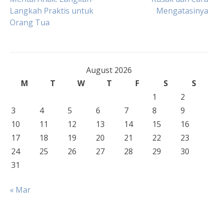
Langkah Praktis untuk
Mengatasinya
navigation
Orang Tua
August 2026
M
T
W
T
F
S
S
1
2
3
4
5
6
7
8
9
10
11
12
13
14
15
16
17
18
19
20
21
22
23
24
25
26
27
28
29
30
31
« Mar