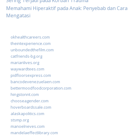
Sering Terjadi pada Korban Trauma
Memahami Hiperaktif pada Anak: Penyebab dan Cara
Mengatasi
okhealthcareers.com
theintexperience.com
unboundedthefilm.com
catfriends-bg.org
marianlives.org
waywardtees.com
pidfloorsexpress.com
bancodevenezuelaen.com
bettermoodfoodcorporation.com
hingstonnt.com
chooseagender.com
hoverboardssale.com
alaskapolitics.com
stsmp.org
manoelneves.com
mandelaeffectlibrary.com