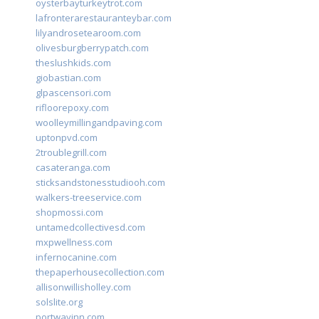
oysterbayturkeytrot.com
lafronterarestauranteybar.com
lilyandrosetearoom.com
olivesburgberrypatch.com
theslushkids.com
giobastian.com
glpascensori.com
rifloorepoxy.com
woolleymillingandpaving.com
uptonpvd.com
2troublegrill.com
casateranga.com
sticksandstonesstudiooh.com
walkers-treeservice.com
shopmossi.com
untamedcollectivesd.com
mxpwellness.com
infernocanine.com
thepaperhousecollection.com
allisonwillisholley.com
solslite.org
portwayinn.com