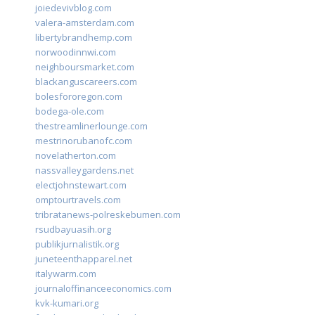
joiedevivblog.com
valera-amsterdam.com
libertybrandhemp.com
norwoodinnwi.com
neighboursmarket.com
blackanguscareers.com
bolesfororegon.com
bodega-ole.com
thestreamlinerlounge.com
mestrinorubanofc.com
novelatherton.com
nassvalleygardens.net
electjohnstewart.com
omptourtravels.com
tribratanews-polreskebumen.com
rsudbayuasih.org
publikjurnalistik.org
juneteenthapparel.net
italywarm.com
journaloffinanceeconomics.com
kvk-kumari.org