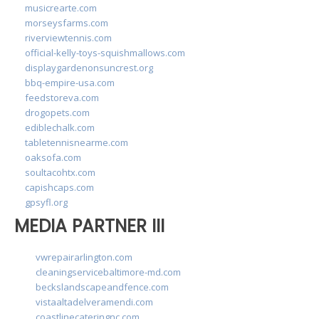
musicrearte.com
morseysfarms.com
riverviewtennis.com
official-kelly-toys-squishmallows.com
displaygardenonsuncrest.org
bbq-empire-usa.com
feedstoreva.com
drogopets.com
ediblechalk.com
tabletennisnearme.com
oaksofa.com
soultacohtx.com
capishcaps.com
gpsyfl.org
MEDIA PARTNER III
vwrepairarlington.com
cleaningservicebaltimore-md.com
beckslandscapeandfence.com
vistaaltadelveramendi.com
coastlinecateringnc.com