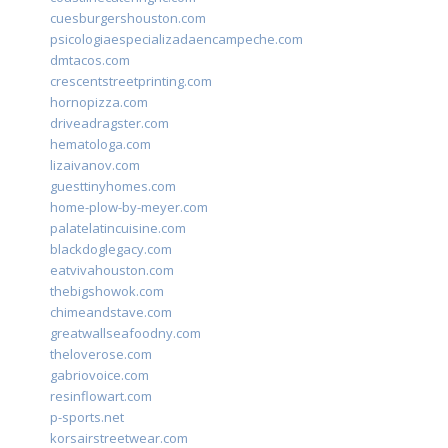
cuesburgershouston.com
psicologiaespecializadaencampeche.com
dmtacos.com
crescentstreetprinting.com
hornopizza.com
driveadragster.com
hematologa.com
lizaivanov.com
guesttinyhomes.com
home-plow-by-meyer.com
palatelatincuisine.com
blackdoglegacy.com
eatvivahouston.com
thebigshowok.com
chimeandstave.com
greatwallseafoodny.com
theloverose.com
gabriovoice.com
resinflowart.com
p-sports.net
korsairstreetwear.com