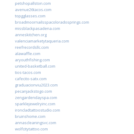
petshopallston.com
avenue26tacos.com
topgglasses.com
broadmoornailsspacoloradosprings.com
missblackpasadena.com
anneskitchen.org
valenciamarketytaqueria.com
reefrecordsllc.com
alawaffle.com
aryouthfishing.com
united-basketball.com
tios-tacos.com
cafecito-satx.com
graduacionviu2023.com
pecanjackstogo.com
zengardendayspa.com
sparklejewelryinc.com
ironcladtattoostudio.com
bruinshome.com
annascleaningsvc.com
wolfcitytattoo.com