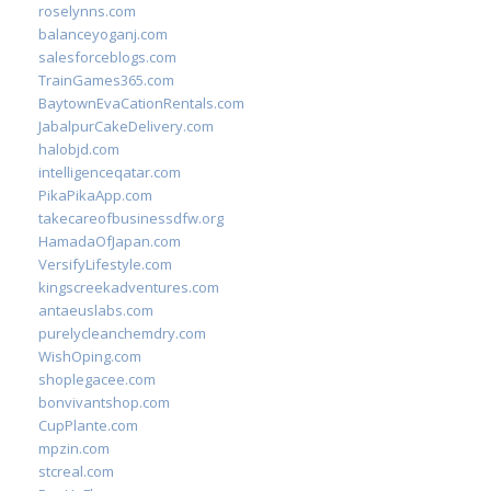
roselynns.com
balanceyoganj.com
salesforceblogs.com
TrainGames365.com
BaytownEvaCationRentals.com
JabalpurCakeDelivery.com
halobjd.com
intelligenceqatar.com
PikaPikaApp.com
takecareofbusinessdfw.org
HamadaOfJapan.com
VersifyLifestyle.com
kingscreekadventures.com
antaeuslabs.com
purelycleanchemdry.com
WishOping.com
shoplegacee.com
bonvivantshop.com
CupPlante.com
mpzin.com
stcreal.com