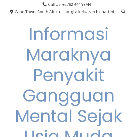
Skip
Call Us: +2782 444 YEAH
to
Cape Town, South Africa
angka keluaran hk hari ini
content
Informasi
Maraknya
Penyakit
Gangguan
Mental Sejak
Usia Muda