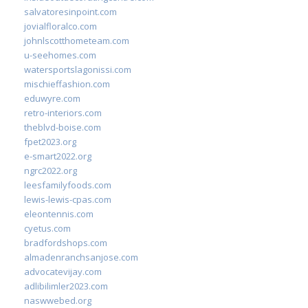
salvatoresinpoint.com
jovialfloralco.com
johnlscotthometeam.com
u-seehomes.com
watersportslagonissi.com
mischieffashion.com
eduwyre.com
retro-interiors.com
theblvd-boise.com
fpet2023.org
e-smart2022.org
ngrc2022.org
leesfamilyfoods.com
lewis-lewis-cpas.com
eleontennis.com
cyetus.com
bradfordshops.com
almadenranchsanjose.com
advocatevijay.com
adlibilimler2023.com
naswwebed.org