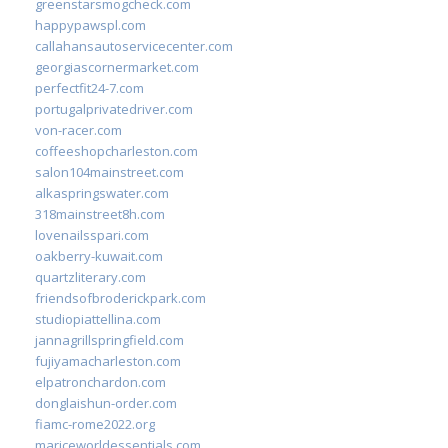
greenstarsmogcheck.com
happypawspl.com
callahansautoservicecenter.com
georgiascornermarket.com
perfectfit24-7.com
portugalprivatedriver.com
von-racer.com
coffeeshopcharleston.com
salon104mainstreet.com
alkaspringswater.com
318mainstreet8h.com
lovenailsspari.com
oakberry-kuwait.com
quartzliterary.com
friendsofbroderickpark.com
studiopiattellina.com
jannagrillspringfield.com
fujiyamacharleston.com
elpatronchardon.com
donglaishun-order.com
fiamc-rome2022.org
mariceworldessentials.com