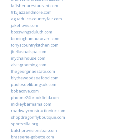
lafisheriarestaurant.com
915jazzandmore.com
aguadulce-countryfair.com
jakehovis.com
bosswingsduluth.com
birminghamautocare.com
tonyscountrykitchen.com
jbellasnailspa.com
mychaihouse.com
alvisgrooming.com
thegeorginaestate.com
blythewoodseafood.com
paolosdelibangkok.com
bobacove.com
phoone24brookfield.com
mickeybarmama.com
roadwayconstructioninc.com
shopdragonflyboutique.com
sportszilla.org
batchprovisionsbar.com
brasserie-gobette.com