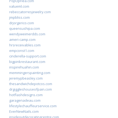
PopUpFlea.com
valueml.com
rebeccatorresjewelry.com
jmpbliss.com
drjorgerico.com
queensushipa.com
wendyweimerdds.com
ameri-camp.com
hrsreceivables.com
empconst1.com
cinderella-support.com
bigpinkrestaurant.com
inspirehuahin.com
memmingerspainting.com
jeremypbeasley.com
thesandwichdepotcos.com
drgiggleshouseofpain.com
hotflashdesigns.com
garagenadeau.com
lifestylechauffeurservice.com
EverNewNails.com
insideoutdecoratingcentre.com