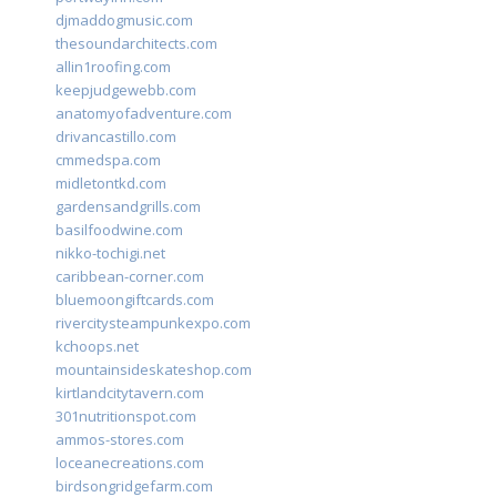
djmaddogmusic.com
thesoundarchitects.com
allin1roofing.com
keepjudgewebb.com
anatomyofadventure.com
drivancastillo.com
cmmedspa.com
midletontkd.com
gardensandgrills.com
basilfoodwine.com
nikko-tochigi.net
caribbean-corner.com
bluemoongiftcards.com
rivercitysteampunkexpo.com
kchoops.net
mountainsideskateshop.com
kirtlandcitytavern.com
301nutritionspot.com
ammos-stores.com
loceanecreations.com
birdsongridgefarm.com