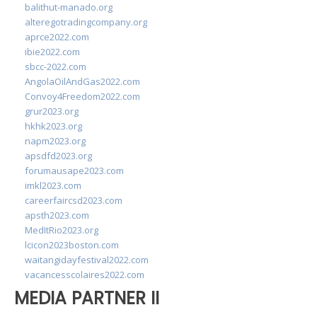
balithut-manado.org
alteregotradingcompany.org
aprce2022.com
ibie2022.com
sbcc-2022.com
AngolaOilAndGas2022.com
Convoy4Freedom2022.com
grur2023.org
hkhk2023.org
napm2023.org
apsdfd2023.org
forumausape2023.com
imkl2023.com
careerfaircsd2023.com
apsth2023.com
MedItRio2023.org
lcicon2023boston.com
waitangidayfestival2022.com
vacancesscolaires2022.com
MEDIA PARTNER II