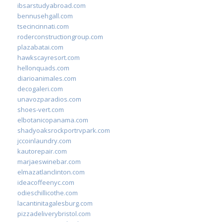
ibsarstudyabroad.com
bennusehgall.com
tsecincinnati.com
roderconstructiongroup.com
plazabatai.com
hawkscayresort.com
hellonquads.com
diarioanimales.com
decogaleri.com
unavozparadios.com
shoes-vert.com
elbotanicopanama.com
shadyoaksrockportrvpark.com
jccoinlaundry.com
kautorepair.com
marjaeswinebar.com
elmazatlanclinton.com
ideacoffeenyc.com
odieschillicothe.com
lacantinitagalesburg.com
pizzadeliverybristol.com