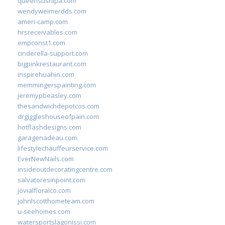
queensushipa.com
wendyweimerdds.com
ameri-camp.com
hrsreceivables.com
empconst1.com
cinderella-support.com
bigpinkrestaurant.com
inspirehuahin.com
memmingerspainting.com
jeremypbeasley.com
thesandwichdepotcos.com
drgiggleshouseofpain.com
hotflashdesigns.com
garagenadeau.com
lifestylechauffeurservice.com
EverNewNails.com
insideoutdecoratingcentre.com
salvatoresinpoint.com
jovialfloralco.com
johnlscotthometeam.com
u-seehomes.com
watersportslagonissi.com