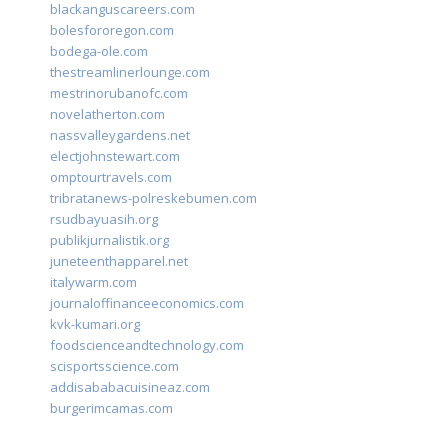
blackanguscareers.com
bolesfororegon.com
bodega-ole.com
thestreamlinerlounge.com
mestrinorubanofc.com
novelatherton.com
nassvalleygardens.net
electjohnstewart.com
omptourtravels.com
tribratanews-polreskebumen.com
rsudbayuasih.org
publikjurnalistik.org
juneteenthapparel.net
italywarm.com
journaloffinanceeconomics.com
kvk-kumari.org
foodscienceandtechnology.com
scisportsscience.com
addisababacuisineaz.com
burgerimcamas.com