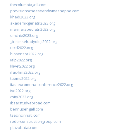
thecolumbiagrill.com
provisionscheeseandwineshoppe.com
khedi2023.org
akademikgeriatri2023.org
marmarapediatri2023.org
emchie2023.org
girisimselradyoloji2022.org
utcd2022.org
biosensor2022.org
ialp2022.org
klivet2022.org
ifac-hms2022.org
taoms2022.org
iias-euromena-conference2022.org
ivd2022.org
csity2022.org
ibsarstudyabroad.com
bennusehgall.com
tsecincinnati.com
roderconstructiongroup.com
plazabatai.com