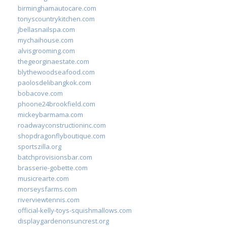
birminghamautocare.com
tonyscountrykitchen.com
jbellasnailspa.com
mychaihouse.com
alvisgrooming.com
thegeorginaestate.com
blythewoodseafood.com
paolosdelibangkok.com
bobacove.com
phoone24brookfield.com
mickeybarmama.com
roadwayconstructioninc.com
shopdragonflyboutique.com
sportszilla.org
batchprovisionsbar.com
brasserie-gobette.com
musicrearte.com
morseysfarms.com
riverviewtennis.com
official-kelly-toys-squishmallows.com
displaygardenonsuncrest.org