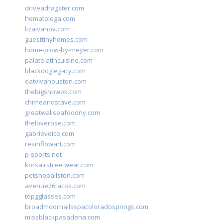
driveadragster.com
hematologa.com
lizaivanov.com
guesttinyhomes.com
home-plow-by-meyer.com
palatelatincuisine.com
blackdoglegacy.com
eatvivahouston.com
thebigshowok.com
chimeandstave.com
greatwallseafoodny.com
theloverose.com
gabriovoice.com
resinflowart.com
p-sports.net
korsairstreetwear.com
petshopallston.com
avenue26tacos.com
topgglasses.com
broadmoornailsspacoloradosprings.com
missblackpasadena.com