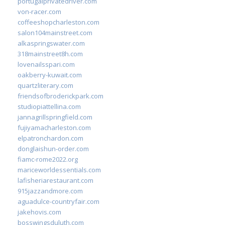
portugalprivatedriver.com
von-racer.com
coffeeshopcharleston.com
salon104mainstreet.com
alkaspringswater.com
318mainstreet8h.com
lovenailsspari.com
oakberry-kuwait.com
quartzliterary.com
friendsofbroderickpark.com
studiopiattellina.com
jannagrillspringfield.com
fujiyamacharleston.com
elpatronchardon.com
donglaishun-order.com
fiamc-rome2022.org
mariceworldessentials.com
lafisheriarestaurant.com
915jazzandmore.com
aguadulce-countryfair.com
jakehovis.com
bosswingsduluth.com