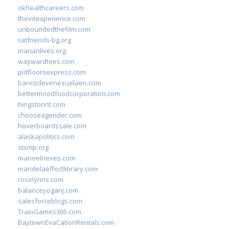
okhealthcareers.com
theintexperience.com
unboundedthefilm.com
catfriends-bg.org
marianlives.org
waywardtees.com
pidfloorsexpress.com
bancodevenezuelaen.com
bettermoodfoodcorporation.com
hingstonnt.com
chooseagender.com
hoverboardssale.com
alaskapolitics.com
stsmp.org
manoelneves.com
mandelaeffectlibrary.com
roselynns.com
balanceyoganj.com
salesforceblogs.com
TrainGames365.com
BaytownEvaCationRentals.com