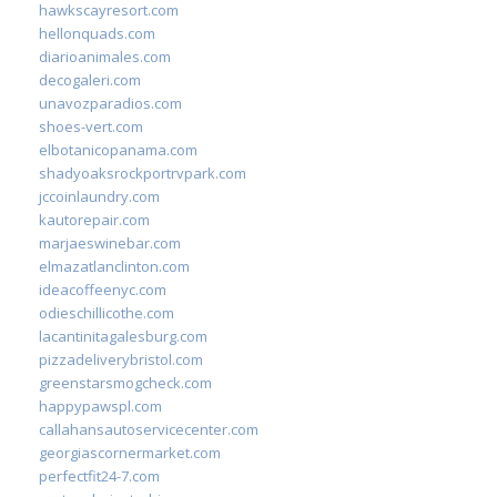
hawkscayresort.com
hellonquads.com
diarioanimales.com
decogaleri.com
unavozparadios.com
shoes-vert.com
elbotanicopanama.com
shadyoaksrockportrvpark.com
jccoinlaundry.com
kautorepair.com
marjaeswinebar.com
elmazatlanclinton.com
ideacoffeenyc.com
odieschillicothe.com
lacantinitagalesburg.com
pizzadeliverybristol.com
greenstarsmogcheck.com
happypawspl.com
callahansautoservicecenter.com
georgiascornermarket.com
perfectfit24-7.com