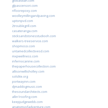
giobastian.com
glpascensori.com
rifloorepoxy.com
woolleymillingandpaving.com
uptonpvd.com
2troublegrill.com
casateranga.com
sticksandstonesstudiooh.com
walkers-treeservice.com
shopmossi.com
untamedcollectivesd.com
mxpwellness.com
infernocanine.com
thepaperhousecollection.com
allisonwillisholley.com
solslite.org
portwayinn.com
djmaddogmusic.com
thesoundarchitects.com
allin1roofing.com
keepjudgewebb.com
anatomyofadventure.com