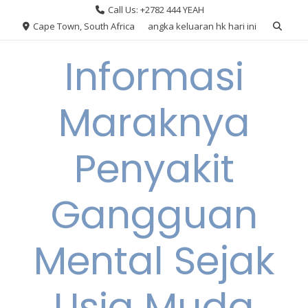
Skip
Call Us: +2782 444 YEAH
to
Cape Town, South Africa
angka keluaran hk hari ini
content
Informasi
Maraknya
Penyakit
Gangguan
Mental Sejak
Usia Muda