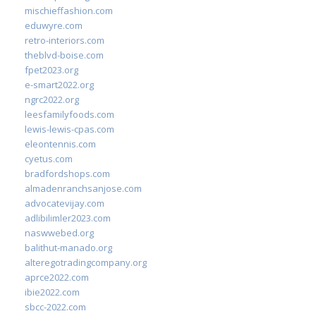
mischieffashion.com
eduwyre.com
retro-interiors.com
theblvd-boise.com
fpet2023.org
e-smart2022.org
ngrc2022.org
leesfamilyfoods.com
lewis-lewis-cpas.com
eleontennis.com
cyetus.com
bradfordshops.com
almadenranchsanjose.com
advocatevijay.com
adlibilimler2023.com
naswwebed.org
balithut-manado.org
alteregotradingcompany.org
aprce2022.com
ibie2022.com
sbcc-2022.com