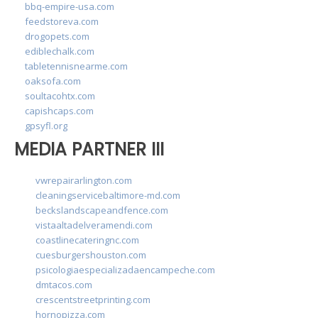
bbq-empire-usa.com
feedstoreva.com
drogopets.com
ediblechalk.com
tabletennisnearme.com
oaksofa.com
soultacohtx.com
capishcaps.com
gpsyfl.org
MEDIA PARTNER III
vwrepairarlington.com
cleaningservicebaltimore-md.com
beckslandscapeandfence.com
vistaaltadelveramendi.com
coastlinecateringnc.com
cuesburgershouston.com
psicologiaespecializadaencampeche.com
dmtacos.com
crescentstreetprinting.com
hornopizza.com