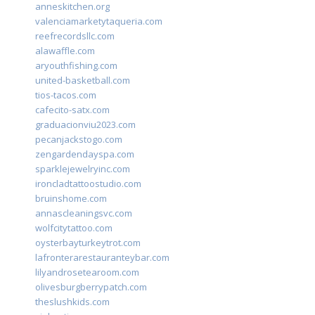
anneskitchen.org
valenciamarketytaqueria.com
reefrecordsllc.com
alawaffle.com
aryouthfishing.com
united-basketball.com
tios-tacos.com
cafecito-satx.com
graduacionviu2023.com
pecanjackstogo.com
zengardendayspa.com
sparklejewelryinc.com
ironcladtattoostudio.com
bruinshome.com
annascleaningsvc.com
wolfcitytattoo.com
oysterbayturkeytrot.com
lafronterarestauranteybar.com
lilyandrosetearoom.com
olivesburgberrypatch.com
theslushkids.com