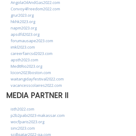
AngolaOilAndGas2022.com
Convoy4Freedom2022.com
grur2023.org
hkhk2023.org
napm2023.org
apsdfd2023.org
forumausape2023.com
imkl2023.com
careerfaircsd2023.com
apsth2023.com
MedItRio2023.org
lcicon2023boston.com
waitangidayfestival2022.com
vacancesscolaires2022.com
MEDIA PARTNER II
isth2022.com
p2b2pabi2023-makassar.com
wocfparis2023.org
sinc2023.com
scdlqatar2022-qa.com