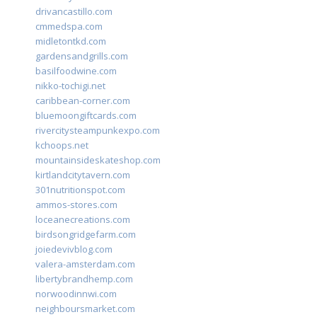
drivancastillo.com
cmmedspa.com
midletontkd.com
gardensandgrills.com
basilfoodwine.com
nikko-tochigi.net
caribbean-corner.com
bluemoongiftcards.com
rivercitysteampunkexpo.com
kchoops.net
mountainsideskateshop.com
kirtlandcitytavern.com
301nutritionspot.com
ammos-stores.com
loceanecreations.com
birdsongridgefarm.com
joiedevivblog.com
valera-amsterdam.com
libertybrandhemp.com
norwoodinnwi.com
neighboursmarket.com