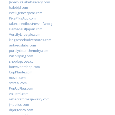
JabalpurCakeDelivery.com
halobjd.com
intelligenceqatar.com
PikaPikaApp.com
takecareofbusinessdfw.org
HamadaOfJapan.com
VersifyLifestyle.com
kingscreekadventures.com
antaeuslabs.com
purelycleanchemdry.com
WishOping.com
shoplegacee.com
bonvivantshop.com
CupPlante.com
mpzin.com
stcreal.com
PopUpFlea.com
valueml.com
rebeccatorresjewelry.com
jmpbliss.com
drjorgerico.com