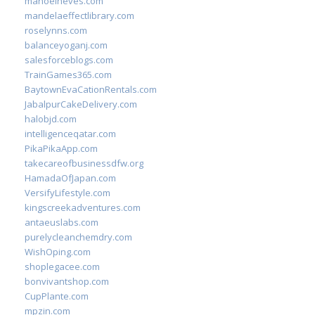
manoelneves.com
mandelaeffectlibrary.com
roselynns.com
balanceyoganj.com
salesforceblogs.com
TrainGames365.com
BaytownEvaCationRentals.com
JabalpurCakeDelivery.com
halobjd.com
intelligenceqatar.com
PikaPikaApp.com
takecareofbusinessdfw.org
HamadaOfJapan.com
VersifyLifestyle.com
kingscreekadventures.com
antaeuslabs.com
purelycleanchemdry.com
WishOping.com
shoplegacee.com
bonvivantshop.com
CupPlante.com
mpzin.com