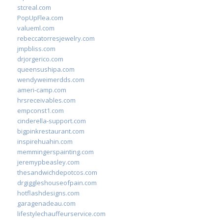
stcreal.com
PopUpFlea.com
valueml.com
rebeccatorresjewelry.com
jmpbliss.com
drjorgerico.com
queensushipa.com
wendyweimerdds.com
ameri-camp.com
hrsreceivables.com
empconst1.com
cinderella-support.com
bigpinkrestaurant.com
inspirehuahin.com
memmingerspainting.com
jeremypbeasley.com
thesandwichdepotcos.com
drgiggleshouseofpain.com
hotflashdesigns.com
garagenadeau.com
lifestylechauffeurservice.com