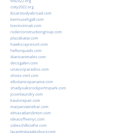
ivd2022.org
csity2022.org
ibsarstudyabroad.com
bennusehgall.com
tsecincinnati.com
roderconstructiongroup.com
plazabatai.com
hawkscayresort.com
hellonquads.com
diarioanimales.com
decogaleri.com
unavozparadios.com
shoes-vert.com
elbotanicopanama.com
shadyoaksrockportrvpark.com
jccoinlaundry.com
kautorepair.com
marjaeswinebar.com
elmazatlanclinton.com
ideacoffeenyc.com
odieschillicothe.com
lacantinitagalesburg.com