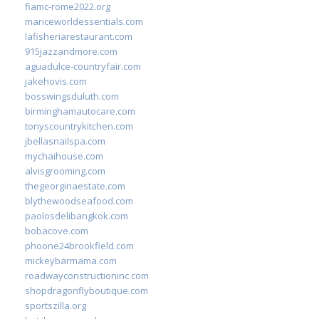
fiamc-rome2022.org
mariceworldessentials.com
lafisheriarestaurant.com
915jazzandmore.com
aguadulce-countryfair.com
jakehovis.com
bosswingsduluth.com
birminghamautocare.com
tonyscountrykitchen.com
jbellasnailspa.com
mychaihouse.com
alvisgrooming.com
thegeorginaestate.com
blythewoodseafood.com
paolosdelibangkok.com
bobacove.com
phoone24brookfield.com
mickeybarmama.com
roadwayconstructioninc.com
shopdragonflyboutique.com
sportszilla.org