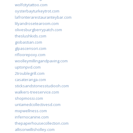
wolfcitytattoo.com
oysterbayturkeytrot.com
lafronterarestauranteybar.com
lilyandrosetearoom.com
olivesburgberrypatch.com
theslushkids.com
giobastian.com
glpascensori.com
rifloorepoxy.com
woolleymillingandpaving.com
uptonpvd.com
2troublegrill.com
casateranga.com
sticksandstonesstudiooh.com
walkers-treeservice.com
shopmossi.com
untamedcollectivesd.com
mxpwellness.com
infernocanine.com
thepaperhousecollection.com
allisonwillisholley.com