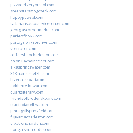
pizzadeliverybristol.com
greenstarsmogcheck.com
happypawspl.com
callahansautoservicecenter.com
georgiascornermarket.com
perfectfit24-7.com
portugalprivatedriver.com
von-racer.com
coffeeshopcharleston.com
salon104mainstreet.com
alkaspringswater.com
318mainstreet8h.com
lovenailsspari.com
oakberry-kuwait.com
quartzliterary.com
friendsofbroderickpark.com
studiopiattellina.com
jannagrillspringfield.com
fujiyamacharleston.com
elpatronchardon.com
donglaishun-order.com