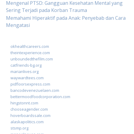
Mengenal PTSD: Gangguan Kesehatan Mental yang
Sering Terjadi pada Korban Trauma
Memahami Hiperaktif pada Anak: Penyebab dan Cara
Mengatasi
okhealthcareers.com
theintexperience.com
unboundedthefilm.com
catfriends-bg.org
marianlives.org
waywardtees.com
pidfloorsexpress.com
bancodevenezuelaen.com
bettermoodfoodcorporation.com
hingstonnt.com
chooseagender.com
hoverboardssale.com
alaskapolitics.com
stsmp.org