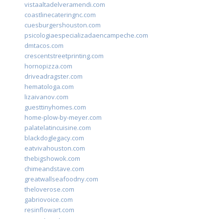
vistaaltadelveramendi.com
coastlinecateringnc.com
cuesburgershouston.com
psicologiaespecializadaencampeche.com
dmtacos.com
crescentstreetprinting.com
hornopizza.com
driveadragster.com
hematologa.com
lizaivanov.com
guesttinyhomes.com
home-plow-by-meyer.com
palatelatincuisine.com
blackdoglegacy.com
eatvivahouston.com
thebigshowok.com
chimeandstave.com
greatwallseafoodny.com
theloverose.com
gabriovoice.com
resinflowart.com