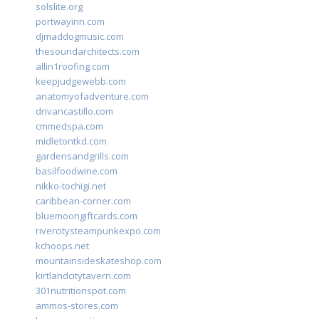
solslite.org
portwayinn.com
djmaddogmusic.com
thesoundarchitects.com
allin1roofing.com
keepjudgewebb.com
anatomyofadventure.com
drivancastillo.com
cmmedspa.com
midletontkd.com
gardensandgrills.com
basilfoodwine.com
nikko-tochigi.net
caribbean-corner.com
bluemoongiftcards.com
rivercitysteampunkexpo.com
kchoops.net
mountainsideskateshop.com
kirtlandcitytavern.com
301nutritionspot.com
ammos-stores.com