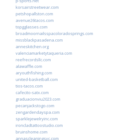
p-sports.net
korsairstreetwear.com
petshopallston.com
avenue26tacos.com
topgglasses.com
broadmoornailsspacoloradosprings.com
missblackpasadena.com
anneskitchen.org
valenciamarketytaqueria.com
reefrecordsllc.com
alawaffle.com
aryouthfishing.com
united-basketball.com
tios-tacos.com
cafecito-satx.com
graduacionviu2023.com
pecanjackstogo.com
zengardendayspa.com
sparklejewelryinc.com
ironcladtattoostudio.com
bruinshome.com
annascleaningsvc.com