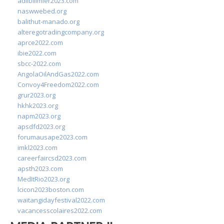
adlibilimler2023.com
naswwebed.org
balithut-manado.org
alteregotradingcompany.org
aprce2022.com
ibie2022.com
sbcc-2022.com
AngolaOilAndGas2022.com
Convoy4Freedom2022.com
grur2023.org
hkhk2023.org
napm2023.org
apsdfd2023.org
forumausape2023.com
imkl2023.com
careerfaircsd2023.com
apsth2023.com
MedItRio2023.org
lcicon2023boston.com
waitangidayfestival2022.com
vacancesscolaires2022.com