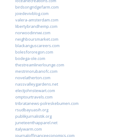
loceanecreations.com
birdsongridgefarm.com
joiedevivblog.com
valera-amsterdam.com
libertybrandhemp.com
norwoodinnwi.com
neighboursmarket.com
blackanguscareers.com
bolesfororegon.com
bodega-ole.com
thestreamlinerlounge.com
mestrinorubanofc.com
novelatherton.com
nassvalleygardens.net
electjohnstewart.com
omptourtravels.com
tribratanews-polreskebumen.com
rsudbayuasih.org
publikjurnalistik.org
juneteenthapparel.net
italywarm.com
journaloffinanceeconomics.com