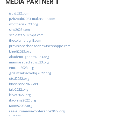
MEDIA PARTNER II
isth2022.com
p2b2pabi2023-makassar.com
wocfparis2023.org
sinc2023.com
scdlqatar2022-qa.com
thecolumbiagrill.com
provisionscheeseandwineshoppe.com
khedi2023.org
akademikgeriatri2023.org
marmarapediatri2023.org
emchie2023.org
girisimselradyoloji2022.org
utcd2022.org
biosensor2022.org
ialp2022.org
klivet2022.org
ifac-hms2022.org
taoms2022.org
iias-euromena-conference2022.org