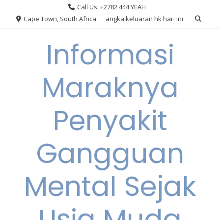
Skip
Call Us: +2782 444 YEAH
to
Cape Town, South Africa
angka keluaran hk hari ini
content
Informasi
Maraknya
Penyakit
Gangguan
Mental Sejak
Usia Muda