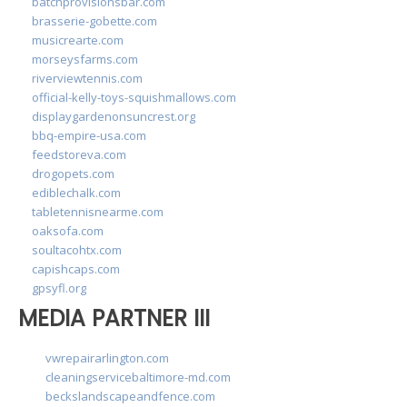
batchprovisionsbar.com
brasserie-gobette.com
musicrearte.com
morseysfarms.com
riverviewtennis.com
official-kelly-toys-squishmallows.com
displaygardenonsuncrest.org
bbq-empire-usa.com
feedstoreva.com
drogopets.com
ediblechalk.com
tabletennisnearme.com
oaksofa.com
soultacohtx.com
capishcaps.com
gpsyfl.org
MEDIA PARTNER III
vwrepairarlington.com
cleaningservicebaltimore-md.com
beckslandscapeandfence.com