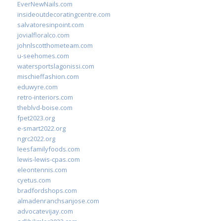
EverNewNails.com
insideoutdecoratingcentre.com
salvatoresinpoint.com
jovialfloralco.com
johnlscotthometeam.com
u-seehomes.com
watersportslagonissi.com
mischieffashion.com
eduwyre.com
retro-interiors.com
theblvd-boise.com
fpet2023.org
e-smart2022.org
ngrc2022.org
leesfamilyfoods.com
lewis-lewis-cpas.com
eleontennis.com
cyetus.com
bradfordshops.com
almadenranchsanjose.com
advocatevijay.com