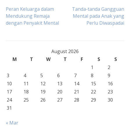
Post
Peran Keluarga dalam
Tanda-tanda Gangguan
Mendukung Remaja
Mental pada Anak yang
dengan Penyakit Mental
Perlu Diwaspadai
navigation
August 2026
M
T
W
T
F
S
S
1
2
3
4
5
6
7
8
9
10
11
12
13
14
15
16
17
18
19
20
21
22
23
24
25
26
27
28
29
30
31
« Mar