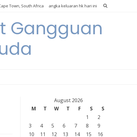
ape Town, South Africa
angka keluaran hk hari ini
it Gangguan
Muda
August 2026
M
T
W
T
F
S
S
1
2
3
4
5
6
7
8
9
10
11
12
13
14
15
16