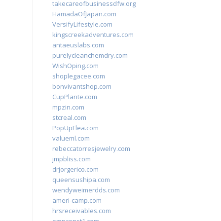
takecareofbusinessdfw.org
HamadaOfJapan.com
VersifyLifestyle.com
kingscreekadventures.com
antaeuslabs.com
purelycleanchemdry.com
WishOping.com
shoplegacee.com
bonvivantshop.com
CupPlante.com
mpzin.com
stcreal.com
PopUpFlea.com
valueml.com
rebeccatorresjewelry.com
jmpbliss.com
drjorgerico.com
queensushipa.com
wendyweimerdds.com
ameri-camp.com
hrsreceivables.com