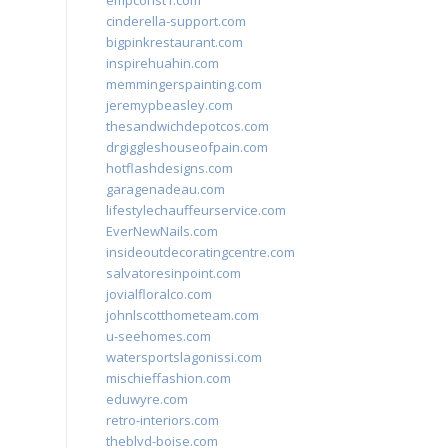
empconst1.com
cinderella-support.com
bigpinkrestaurant.com
inspirehuahin.com
memmingerspainting.com
jeremypbeasley.com
thesandwichdepotcos.com
drgiggleshouseofpain.com
hotflashdesigns.com
garagenadeau.com
lifestylechauffeurservice.com
EverNewNails.com
insideoutdecoratingcentre.com
salvatoresinpoint.com
jovialfloralco.com
johnlscotthometeam.com
u-seehomes.com
watersportslagonissi.com
mischieffashion.com
eduwyre.com
retro-interiors.com
theblvd-boise.com