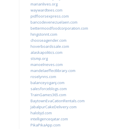
marianlives.org
waywardtees.com
pidfloorsexpress.com
bancodevenezuelaen.com
bettermoodfoodcorporation.com
hingstonnt.com
chooseagender.com
hoverboardssale.com
alaskapolitics.com
stsmp.org
manoelneves.com
mandelaeffectlibrary.com
roselynns.com
balanceyoganj.com
salesforceblogs.com
TrainGames365.com
BaytownEvaCationRentals.com
JabalpurCakeDelivery.com
halobjd.com
intelligenceqatar.com
PikaPikaApp.com