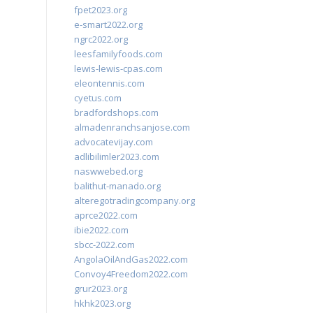
fpet2023.org
e-smart2022.org
ngrc2022.org
leesfamilyfoods.com
lewis-lewis-cpas.com
eleontennis.com
cyetus.com
bradfordshops.com
almadenranchsanjose.com
advocatevijay.com
adlibilimler2023.com
naswwebed.org
balithut-manado.org
alteregotradingcompany.org
aprce2022.com
ibie2022.com
sbcc-2022.com
AngolaOilAndGas2022.com
Convoy4Freedom2022.com
grur2023.org
hkhk2023.org