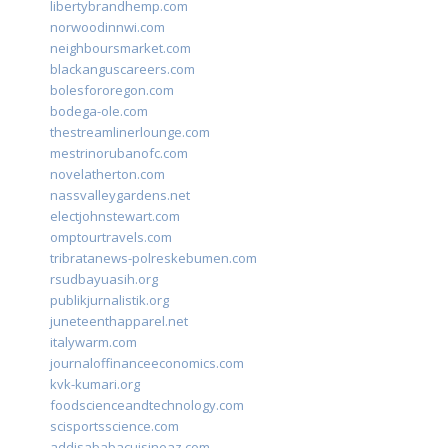
libertybrandhemp.com
norwoodinnwi.com
neighboursmarket.com
blackanguscareers.com
bolesfororegon.com
bodega-ole.com
thestreamlinerlounge.com
mestrinorubanofc.com
novelatherton.com
nassvalleygardens.net
electjohnstewart.com
omptourtravels.com
tribratanews-polreskebumen.com
rsudbayuasih.org
publikjurnalistik.org
juneteenthapparel.net
italywarm.com
journaloffinanceeconomics.com
kvk-kumari.org
foodscienceandtechnology.com
scisportsscience.com
addisababacuisineaz.com