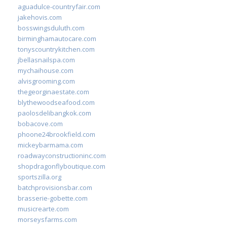
aguadulce-countryfair.com
jakehovis.com
bosswingsduluth.com
birminghamautocare.com
tonyscountrykitchen.com
jbellasnailspa.com
mychaihouse.com
alvisgrooming.com
thegeorginaestate.com
blythewoodseafood.com
paolosdelibangkok.com
bobacove.com
phoone24brookfield.com
mickeybarmama.com
roadwayconstructioninc.com
shopdragonflyboutique.com
sportszilla.org
batchprovisionsbar.com
brasserie-gobette.com
musicrearte.com
morseysfarms.com