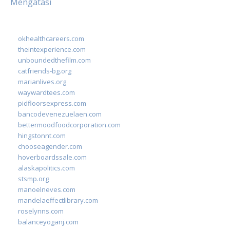
Mengatasi
okhealthcareers.com
theintexperience.com
unboundedthefilm.com
catfriends-bg.org
marianlives.org
waywardtees.com
pidfloorsexpress.com
bancodevenezuelaen.com
bettermoodfoodcorporation.com
hingstonnt.com
chooseagender.com
hoverboardssale.com
alaskapolitics.com
stsmp.org
manoelneves.com
mandelaeffectlibrary.com
roselynns.com
balanceyoganj.com