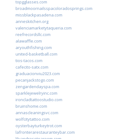
topgglasses.com
broadmoornailsspacoloradosprings.com
missblackpasadena.com
anneskitchen.org
valenciamarketytaqueria.com
reefrecordsllc.com
alawaffle.com
aryouthfishing.com
united-basketball.com
tios-tacos.com
cafecito-satx.com
graduacionviu2023.com
pecanjackstogo.com
zengardendayspa.com
sparklejewelryinc.com
ironcladtattoostudio.com
bruinshome.com
annascleaningsvc.com
wolfcitytattoo.com
oysterbayturkeytrot.com
lafronterarestauranteybar.com
lilyandrosetearoom.com