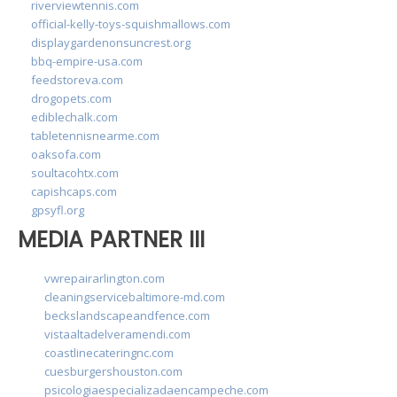
riverviewtennis.com
official-kelly-toys-squishmallows.com
displaygardenonsuncrest.org
bbq-empire-usa.com
feedstoreva.com
drogopets.com
ediblechalk.com
tabletennisnearme.com
oaksofa.com
soultacohtx.com
capishcaps.com
gpsyfl.org
MEDIA PARTNER III
vwrepairarlington.com
cleaningservicebaltimore-md.com
beckslandscapeandfence.com
vistaaltadelveramendi.com
coastlinecateringnc.com
cuesburgershouston.com
psicologiaespecializadaencampeche.com