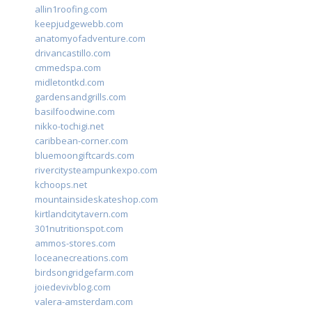
allin1roofing.com
keepjudgewebb.com
anatomyofadventure.com
drivancastillo.com
cmmedspa.com
midletontkd.com
gardensandgrills.com
basilfoodwine.com
nikko-tochigi.net
caribbean-corner.com
bluemoongiftcards.com
rivercitysteampunkexpo.com
kchoops.net
mountainsideskateshop.com
kirtlandcitytavern.com
301nutritionspot.com
ammos-stores.com
loceanecreations.com
birdsongridgefarm.com
joiedevivblog.com
valera-amsterdam.com