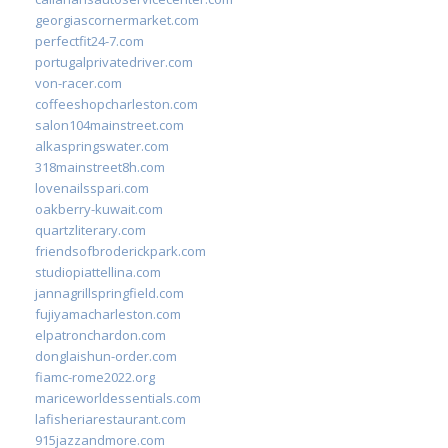
georgiascornermarket.com
perfectfit24-7.com
portugalprivatedriver.com
von-racer.com
coffeeshopcharleston.com
salon104mainstreet.com
alkaspringswater.com
318mainstreet8h.com
lovenailsspari.com
oakberry-kuwait.com
quartzliterary.com
friendsofbroderickpark.com
studiopiattellina.com
jannagrillspringfield.com
fujiyamacharleston.com
elpatronchardon.com
donglaishun-order.com
fiamc-rome2022.org
mariceworldessentials.com
lafisheriarestaurant.com
915jazzandmore.com