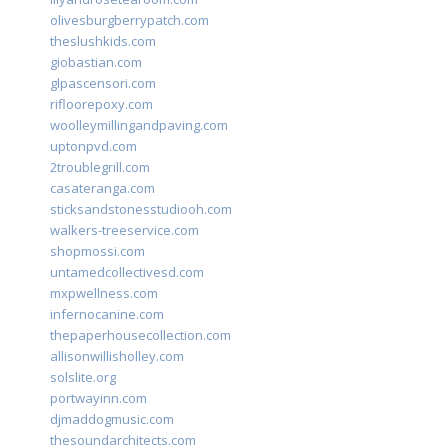
olivesburgberrypatch.com
theslushkids.com
giobastian.com
glpascensori.com
rifloorepoxy.com
woolleymillingandpaving.com
uptonpvd.com
2troublegrill.com
casateranga.com
sticksandstonesstudiooh.com
walkers-treeservice.com
shopmossi.com
untamedcollectivesd.com
mxpwellness.com
infernocanine.com
thepaperhousecollection.com
allisonwillisholley.com
solslite.org
portwayinn.com
djmaddogmusic.com
thesoundarchitects.com