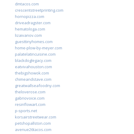
dmtacos.com
crescentstreetprinting.com
hornopizza.com
driveadragster.com
hematologa.com
lizaivanov.com
guesttinyhomes.com
home-plow-by-meyer.com
palatelatincuisine.com
blackdoglegacy.com
eatvivahouston.com
thebigshowok.com
chimeandstave.com
greatwallseafoodny.com
theloverose.com
gabriovoice.com
resinflowart.com
p-sports.net
korsairstreetwear.com
petshopallston.com
avenue26tacos.com