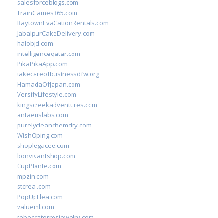
salesforceblogs.com
TrainGames365.com
BaytownEvaCationRentals.com
JabalpurCakeDelivery.com
halobjd.com
intelligenceqatar.com
PikaPikaApp.com
takecareofbusinessdfw.org
HamadaOfJapan.com
VersifyLifestyle.com
kingscreekadventures.com
antaeuslabs.com
purelycleanchemdry.com
WishOping.com
shoplegacee.com
bonvivantshop.com
CupPlante.com
mpzin.com
stcreal.com
PopUpFlea.com
valueml.com
rebeccatorresjewelry.com