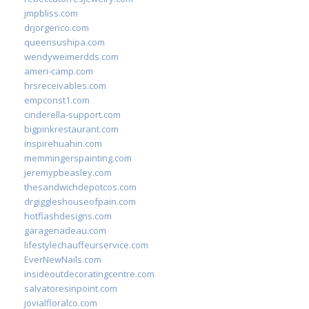
jmpbliss.com
drjorgerico.com
queensushipa.com
wendyweimerdds.com
ameri-camp.com
hrsreceivables.com
empconst1.com
cinderella-support.com
bigpinkrestaurant.com
inspirehuahin.com
memmingerspainting.com
jeremypbeasley.com
thesandwichdepotcos.com
drgiggleshouseofpain.com
hotflashdesigns.com
garagenadeau.com
lifestylechauffeurservice.com
EverNewNails.com
insideoutdecoratingcentre.com
salvatoresinpoint.com
jovialfloralco.com