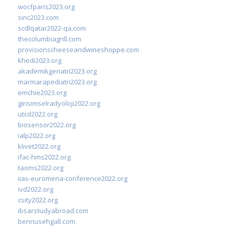
wocfparis2023.org
sinc2023.com
scdlqatar2022-qa.com
thecolumbiagrill.com
provisionscheeseandwineshoppe.com
khedi2023.org
akademikgeriatri2023.org
marmarapediatri2023.org
emchie2023.org
girisimselradyoloji2022.org
utcd2022.org
biosensor2022.org
ialp2022.org
klivet2022.org
ifac-hms2022.org
taoms2022.org
iias-euromena-conference2022.org
ivd2022.org
csity2022.org
ibsarstudyabroad.com
bennusehgall.com