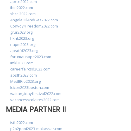
aprce2022.com
ibie2022.com
sbcc-2022.com
AngolaOilAndGas2022.com
Convoy4Freedom2022.com
grur2023.org
hkhk2023.org
napm2023.org
apsdfd2023.org
forumausape2023.com
imkl2023.com
careerfaircsd2023.com
apsth2023.com
MedItRio2023.org
lcicon2023boston.com
waitangidayfestival2022.com
vacancesscolaires2022.com
MEDIA PARTNER II
isth2022.com
p2b2pabi2023-makassar.com