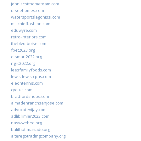
johnlscotthometeam.com
u-seehomes.com
watersportslagonissi.com
mischieffashion.com
eduwyre.com
retro-interiors.com
theblvd-boise.com
fpet2023.org
e-smart2022.org
ngrc2022.org
leesfamilyfoods.com
lewis-lewis-cpas.com
eleontennis.com
cyetus.com
bradfordshops.com
almadenranchsanjose.com
advocatevijay.com
adlibilimler2023.com
naswwebed.org
balithut-manado.org
alteregotradingcompany.org