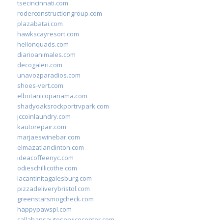
tsecincinnati.com
roderconstructiongroup.com
plazabatai.com
hawkscayresort.com
hellonquads.com
diarioanimales.com
decogaleri.com
unavozparadios.com
shoes-vert.com
elbotanicopanama.com
shadyoaksrockportrvpark.com
jccoinlaundry.com
kautorepair.com
marjaeswinebar.com
elmazatlanclinton.com
ideacoffeenyc.com
odieschillicothe.com
lacantinitagalesburg.com
pizzadeliverybristol.com
greenstarsmogcheck.com
happypawspl.com
callahansautoservicecenter.com