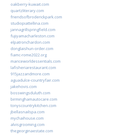
oakberry-kuwait.com
quartzliterary.com
friendsofbroderickpark.com
studiopiattellina.com
jannagrillspringfield.com
fujiyamacharleston.com
elpatronchardon.com
donglaishun-order.com
fiamc-rome2022.org
mariceworldessentials.com
lafisheriarestaurant.com
915jazzandmore.com
aguadulce-countryfair.com
jakehovis.com
bosswingsduluth.com
birminghamautocare.com
tonyscountrykitchen.com
jbellasnailspa.com
mychaihouse.com
alvisgrooming.com
thegeorginaestate.com