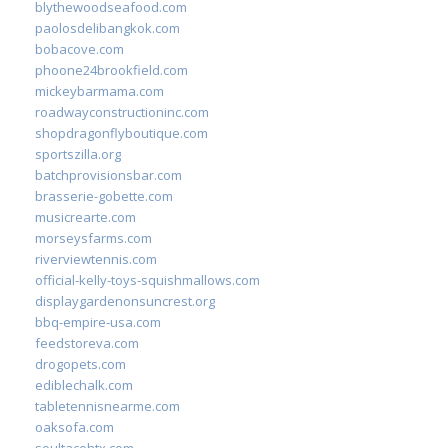
blythewoodseafood.com
paolosdelibangkok.com
bobacove.com
phoone24brookfield.com
mickeybarmama.com
roadwayconstructioninc.com
shopdragonflyboutique.com
sportszilla.org
batchprovisionsbar.com
brasserie-gobette.com
musicrearte.com
morseysfarms.com
riverviewtennis.com
official-kelly-toys-squishmallows.com
displaygardenonsuncrest.org
bbq-empire-usa.com
feedstoreva.com
drogopets.com
ediblechalk.com
tabletennisnearme.com
oaksofa.com
soultacohtx.com