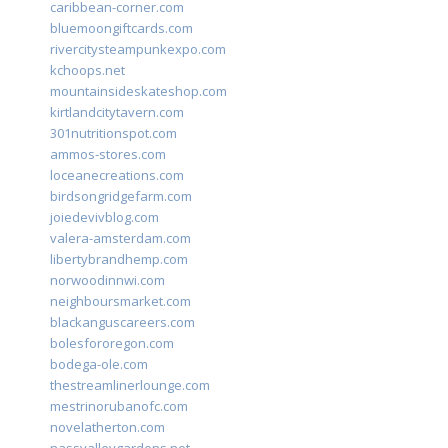
caribbean-corner.com
bluemoongiftcards.com
rivercitysteampunkexpo.com
kchoops.net
mountainsideskateshop.com
kirtlandcitytavern.com
301nutritionspot.com
ammos-stores.com
loceanecreations.com
birdsongridgefarm.com
joiedevivblog.com
valera-amsterdam.com
libertybrandhemp.com
norwoodinnwi.com
neighboursmarket.com
blackanguscareers.com
bolesfororegon.com
bodega-ole.com
thestreamlinerlounge.com
mestrinorubanofc.com
novelatherton.com