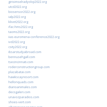
girisimselradyoloji2022.org
utcd2022.org
biosensor2022.org
ialp2022.org
klivet2022.org
ifac-hms2022.org
taoms2022.org
iias-euromena-conference2022.org
ivd2022.org
csity2022.org
ibsarstudyabroad.com
bennusehgall.com
tsecincinnati.com
roderconstructiongroup.com
plazabatai.com
hawkscayresort.com
hellonquads.com
diarioanimales.com
decogaleri.com
unavozparadios.com
shoes-vert.com
elbotanicopanama.com