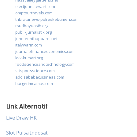
nassvalleygardens.net
electjohnstewart.com
omptourtravels.com
tribratanews-polreskebumen.com
rsudbayuasih.org
publikjurnalistik.org
juneteenthapparel.net
italywarm.com
journaloffinanceeconomics.com
kvk-kumari.org
foodscienceandtechnology.com
scisportsscience.com
addisababacuisineaz.com
burgerimcamas.com
Link Alternatif
Live Draw HK
Slot Pulsa Indosat