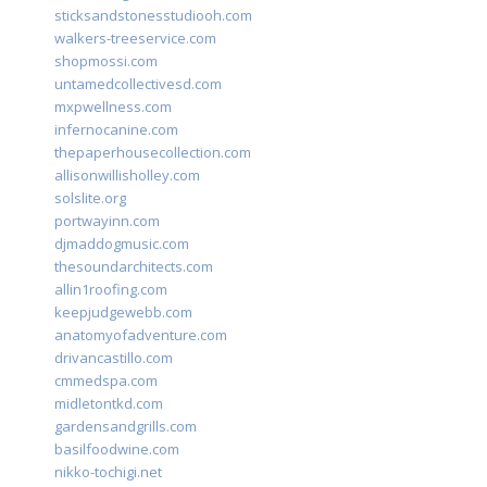
sticksandstonesstudiooh.com
walkers-treeservice.com
shopmossi.com
untamedcollectivesd.com
mxpwellness.com
infernocanine.com
thepaperhousecollection.com
allisonwillisholley.com
solslite.org
portwayinn.com
djmaddogmusic.com
thesoundarchitects.com
allin1roofing.com
keepjudgewebb.com
anatomyofadventure.com
drivancastillo.com
cmmedspa.com
midletontkd.com
gardensandgrills.com
basilfoodwine.com
nikko-tochigi.net