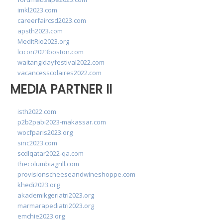
imkl2023.com
careerfaircsd2023.com
apsth2023.com
MedItRio2023.org
lcicon2023boston.com
waitangidayfestival2022.com
vacancesscolaires2022.com
MEDIA PARTNER II
isth2022.com
p2b2pabi2023-makassar.com
wocfparis2023.org
sinc2023.com
scdlqatar2022-qa.com
thecolumbiagrill.com
provisionscheeseandwineshoppe.com
khedi2023.org
akademikgeriatri2023.org
marmarapediatri2023.org
emchie2023.org