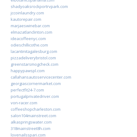
shadyoaksrockportrvpark.com
jccoinlaundry.com
kautorepair.com
marjaeswinebar.com
elmazatlanclinton.com
ideacoffeenyc.com
odieschillicothe.com
lacantinitagalesburg.com
pizzadeliverybristol.com
greenstarsmogcheck.com
happypawspl.com
callahansautoservicecenter.com
georgiascornermarket.com
perfectfit24-7.com
portugalprivatedriver.com
von-racer.com
coffeeshopcharleston.com
salon104mainstreet.com
alkaspringswater.com
318mainstreet8h.com
lovenailsspari.com