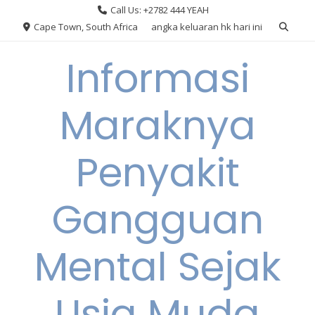
Skip
Call Us: +2782 444 YEAH
to
Cape Town, South Africa
angka keluaran hk hari ini
content
Informasi
Maraknya
Penyakit
Gangguan
Mental Sejak
Usia Muda