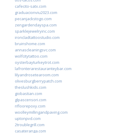
tios-tacos.com
cafecito-satx.com
graduacionviu2023.com
pecanjackstogo.com
zengardendayspa.com
sparklejewelryinc.com
ironcladtattoostudio.com
bruinshome.com
annascleaningsvc.com
wolfcitytattoo.com
oysterbayturkeytrot.com
lafronterarestauranteybar.com
lilyandrosetearoom.com
olivesburgberrypatch.com
theslushkids.com
giobastian.com
glpascensori.com
rifloorepoxy.com
woolleymillingandpaving.com
uptonpvd.com
2troublegrill.com
casateranga.com