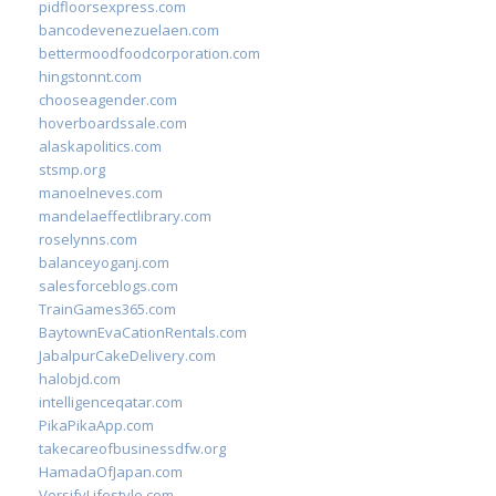
pidfloorsexpress.com
bancodevenezuelaen.com
bettermoodfoodcorporation.com
hingstonnt.com
chooseagender.com
hoverboardssale.com
alaskapolitics.com
stsmp.org
manoelneves.com
mandelaeffectlibrary.com
roselynns.com
balanceyoganj.com
salesforceblogs.com
TrainGames365.com
BaytownEvaCationRentals.com
JabalpurCakeDelivery.com
halobjd.com
intelligenceqatar.com
PikaPikaApp.com
takecareofbusinessdfw.org
HamadaOfJapan.com
VersifyLifestyle.com