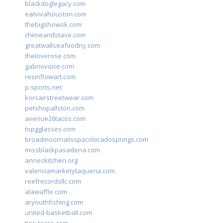
blackdoglegacy.com
eatvivahouston.com
thebigshowok.com
chimeandstave.com
greatwallseafoodny.com
theloverose.com
gabriovoice.com
resinflowart.com
p-sports.net
korsairstreetwear.com
petshopallston.com
avenue26tacos.com
topgglasses.com
broadmoornailsspacoloradosprings.com
missblackpasadena.com
anneskitchen.org
valenciamarketytaqueria.com
reefrecordsllc.com
alawaffle.com
aryouthfishing.com
united-basketball.com