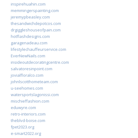
inspirehuahin.com
memmingerspainting.com
jeremypbeasley.com
thesandwichdepotcos.com
drgiggleshouseofpain.com
hotflashdesigns.com
garagenadeau.com
lifestylechauffeurservice.com
EverNewNails.com
insideoutdecoratingcentre.com
salvatoresinpoint.com
jovialfloralco.com
johnlscotthometeam.com
u-seehomes.com
watersportslagonissi.com
mischieffashion.com
eduwyre.com
retro-interiors.com
theblvd-boise.com
fpet2023.org
e-smart2022.org