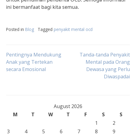
ini bermanfaat bagi kita semua.
Posted in
Blog
Tagged
penyakit mental ocd
Post
Pentingnya Mendukung
Tanda-tanda Penyakit
Anak yang Tertekan
Mental pada Orang
secara Emosional
Dewasa yang Perlu
navigation
Diwaspadai
August 2026
M
T
W
T
F
S
S
1
2
3
4
5
6
7
8
9