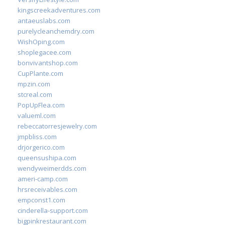
kingscreekadventures.com
antaeuslabs.com
purelycleanchemdry.com
WishOping.com
shoplegacee.com
bonvivantshop.com
CupPlante.com
mpzin.com
stcreal.com
PopUpFlea.com
valueml.com
rebeccatorresjewelry.com
jmpbliss.com
drjorgerico.com
queensushipa.com
wendyweimerdds.com
ameri-camp.com
hrsreceivables.com
empconst1.com
cinderella-support.com
bigpinkrestaurant.com