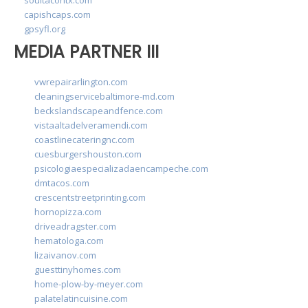
capishcaps.com
gpsyfl.org
MEDIA PARTNER III
vwrepairarlington.com
cleaningservicebaltimore-md.com
beckslandscapeandfence.com
vistaaltadelveramendi.com
coastlinecateringnc.com
cuesburgershouston.com
psicologiaespecializadaencampeche.com
dmtacos.com
crescentstreetprinting.com
hornopizza.com
driveadragster.com
hematologa.com
lizaivanov.com
guesttinyhomes.com
home-plow-by-meyer.com
palatelatincuisine.com