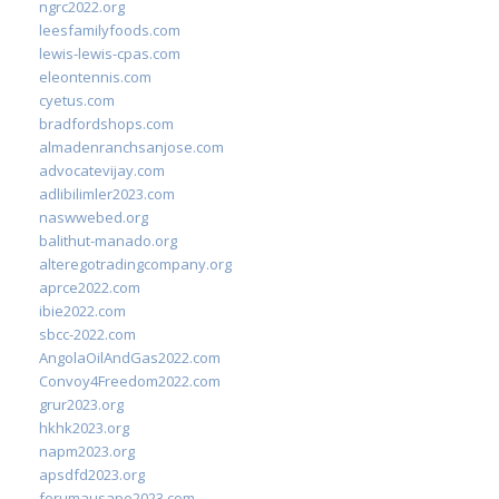
ngrc2022.org
leesfamilyfoods.com
lewis-lewis-cpas.com
eleontennis.com
cyetus.com
bradfordshops.com
almadenranchsanjose.com
advocatevijay.com
adlibilimler2023.com
naswwebed.org
balithut-manado.org
alteregotradingcompany.org
aprce2022.com
ibie2022.com
sbcc-2022.com
AngolaOilAndGas2022.com
Convoy4Freedom2022.com
grur2023.org
hkhk2023.org
napm2023.org
apsdfd2023.org
forumausape2023.com