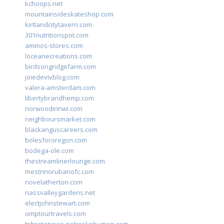
kchoops.net
mountainsideskateshop.com
kirtlandcitytavern.com
301nutritionspot.com
ammos-stores.com
loceanecreations.com
birdsongridgefarm.com
joiedevivblog.com
valera-amsterdam.com
libertybrandhemp.com
norwoodinnwi.com
neighboursmarket.com
blackanguscareers.com
bolesfororegon.com
bodega-ole.com
thestreamlinerlounge.com
mestrinorubanofc.com
novelatherton.com
nassvalleygardens.net
electjohnstewart.com
omptourtravels.com