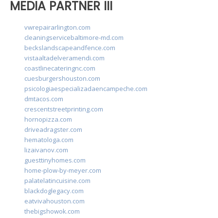
MEDIA PARTNER III
vwrepairarlington.com
cleaningservicebaltimore-md.com
beckslandscapeandfence.com
vistaaltadelveramendi.com
coastlinecateringnc.com
cuesburgershouston.com
psicologiaespecializadaencampeche.com
dmtacos.com
crescentstreetprinting.com
hornopizza.com
driveadragster.com
hematologa.com
lizaivanov.com
guesttinyhomes.com
home-plow-by-meyer.com
palatelatincuisine.com
blackdoglegacy.com
eatvivahouston.com
thebigshowok.com