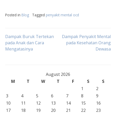
Posted in
Blog
Tagged
penyakit mental ocd
Post
Dampak Buruk Tertekan
Dampak Penyakit Mental
pada Anak dan Cara
pada Kesehatan Orang
Mengatasinya
Dewasa
navigation
August 2026
M
T
W
T
F
S
S
1
2
3
4
5
6
7
8
9
10
11
12
13
14
15
16
17
18
19
20
21
22
23