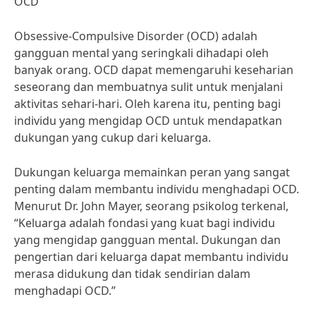
OCD
Obsessive-Compulsive Disorder (OCD) adalah
gangguan mental yang seringkali dihadapi oleh
banyak orang. OCD dapat memengaruhi keseharian
seseorang dan membuatnya sulit untuk menjalani
aktivitas sehari-hari. Oleh karena itu, penting bagi
individu yang mengidap OCD untuk mendapatkan
dukungan yang cukup dari keluarga.
Dukungan keluarga memainkan peran yang sangat
penting dalam membantu individu menghadapi OCD.
Menurut Dr. John Mayer, seorang psikolog terkenal,
“Keluarga adalah fondasi yang kuat bagi individu
yang mengidap gangguan mental. Dukungan dan
pengertian dari keluarga dapat membantu individu
merasa didukung dan tidak sendirian dalam
menghadapi OCD.”