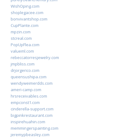
WishOping.com
shoplegacee.com
bonvivantshop.com
CupPlante.com
mpzin.com
stcreal.com
PopUpFlea.com
valueml.com
rebeccatorresjewelry.com
jmpbliss.com
drjorgerico.com
queensushipa.com
wendyweimerdds.com
ameri-camp.com
hrsreceivables.com
empconst1.com
cinderella-support.com
bigpinkrestaurant.com
inspirehuahin.com
memmingerspainting.com
jeremypbeasley.com