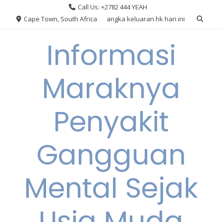
Skip
Call Us: +2782 444 YEAH
to
Cape Town, South Africa
angka keluaran hk hari ini
content
Informasi
Maraknya
Penyakit
Gangguan
Mental Sejak
Usia Muda