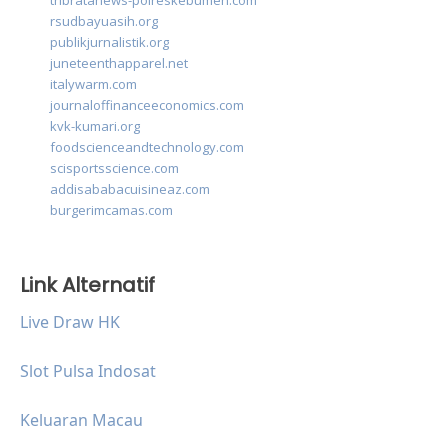
tribratanews-polreskebumen.com
rsudbayuasih.org
publikjurnalistik.org
juneteenthapparel.net
italywarm.com
journaloffinanceeconomics.com
kvk-kumari.org
foodscienceandtechnology.com
scisportsscience.com
addisababacuisineaz.com
burgerimcamas.com
Link Alternatif
Live Draw HK
Slot Pulsa Indosat
Keluaran Macau