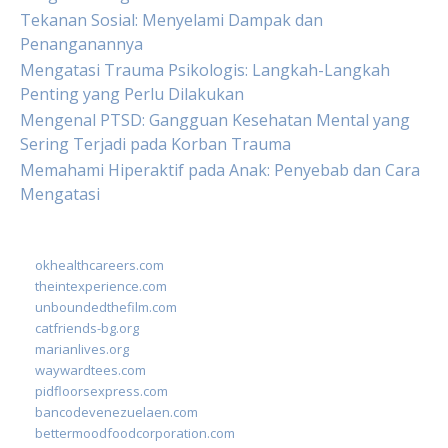
Tekanan Sosial: Menyelami Dampak dan
Penanganannya
Mengatasi Trauma Psikologis: Langkah-Langkah
Penting yang Perlu Dilakukan
Mengenal PTSD: Gangguan Kesehatan Mental yang
Sering Terjadi pada Korban Trauma
Memahami Hiperaktif pada Anak: Penyebab dan Cara
Mengatasi
okhealthcareers.com
theintexperience.com
unboundedthefilm.com
catfriends-bg.org
marianlives.org
waywardtees.com
pidfloorsexpress.com
bancodevenezuelaen.com
bettermoodfoodcorporation.com