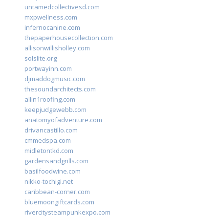
untamedcollectivesd.com
mxpwellness.com
infernocanine.com
thepaperhousecollection.com
allisonwillisholley.com
solslite.org
portwayinn.com
djmaddogmusic.com
thesoundarchitects.com
allin1roofing.com
keepjudgewebb.com
anatomyofadventure.com
drivancastillo.com
cmmedspa.com
midletontkd.com
gardensandgrills.com
basilfoodwine.com
nikko-tochigi.net
caribbean-corner.com
bluemoongiftcards.com
rivercitysteampunkexpo.com