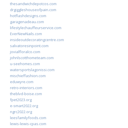
thesandwichdepotcos.com
drgiggleshouseofpain.com
hotflashdesigns.com
garagenadeau.com
lifestylechauffeurservice.com
EverNewNails.com
insideoutdecoratingcentre.com
salvatoresinpoint.com
jovialfloralco.com
johnlscotthometeam.com
u-seehomes.com
watersportslagonissi.com
mischieffashion.com
eduwyre.com
retro-interiors.com
theblvd-boise.com
fpet2023.org
e-smart2022.org
ngrc2022.org
leesfamilyfoods.com
lewis-lewis-cpas.com