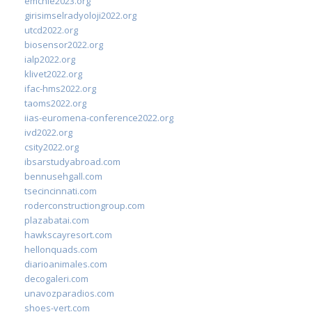
emchie2023.org
girisimselradyoloji2022.org
utcd2022.org
biosensor2022.org
ialp2022.org
klivet2022.org
ifac-hms2022.org
taoms2022.org
iias-euromena-conference2022.org
ivd2022.org
csity2022.org
ibsarstudyabroad.com
bennusehgall.com
tsecincinnati.com
roderconstructiongroup.com
plazabatai.com
hawkscayresort.com
hellonquads.com
diarioanimales.com
decogaleri.com
unavozparadios.com
shoes-vert.com