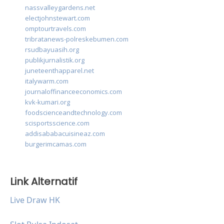
nassvalleygardens.net
electjohnstewart.com
omptourtravels.com
tribratanews-polreskebumen.com
rsudbayuasih.org
publikjurnalistik.org
juneteenthapparel.net
italywarm.com
journaloffinanceeconomics.com
kvk-kumari.org
foodscienceandtechnology.com
scisportsscience.com
addisababacuisineaz.com
burgerimcamas.com
Link Alternatif
Live Draw HK