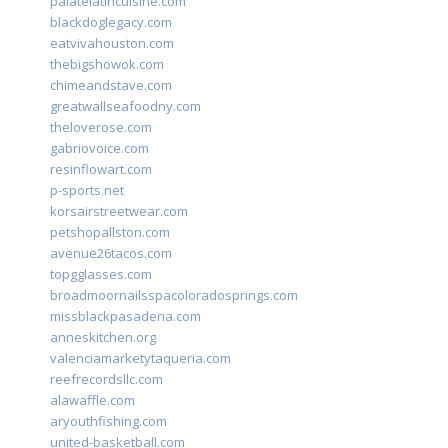
palatelatincuisine.com
blackdoglegacy.com
eatvivahouston.com
thebigshowok.com
chimeandstave.com
greatwallseafoodny.com
theloverose.com
gabriovoice.com
resinflowart.com
p-sports.net
korsairstreetwear.com
petshopallston.com
avenue26tacos.com
topgglasses.com
broadmoornailsspacoloradosprings.com
missblackpasadena.com
anneskitchen.org
valenciamarketytaqueria.com
reefrecordsllc.com
alawaffle.com
aryouthfishing.com
united-basketball.com