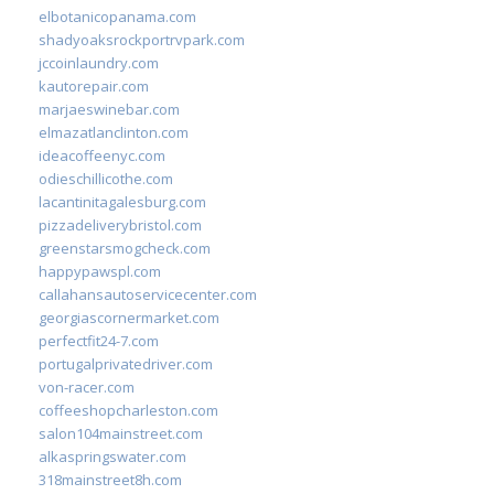
elbotanicopanama.com
shadyoaksrockportrvpark.com
jccoinlaundry.com
kautorepair.com
marjaeswinebar.com
elmazatlanclinton.com
ideacoffeenyc.com
odieschillicothe.com
lacantinitagalesburg.com
pizzadeliverybristol.com
greenstarsmogcheck.com
happypawspl.com
callahansautoservicecenter.com
georgiascornermarket.com
perfectfit24-7.com
portugalprivatedriver.com
von-racer.com
coffeeshopcharleston.com
salon104mainstreet.com
alkaspringswater.com
318mainstreet8h.com