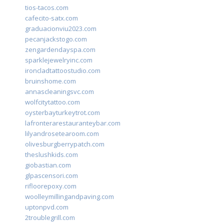
tios-tacos.com
cafecito-satx.com
graduacionviu2023.com
pecanjackstogo.com
zengardendayspa.com
sparklejewelryinc.com
ironcladtattoostudio.com
bruinshome.com
annascleaningsvc.com
wolfcitytattoo.com
oysterbayturkeytrot.com
lafronterarestauranteybar.com
lilyandrosetearoom.com
olivesburgberrypatch.com
theslushkids.com
giobastian.com
glpascensori.com
rifloorepoxy.com
woolleymillingandpaving.com
uptonpvd.com
2troublegrill.com