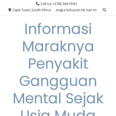
Skip
Call Us: +2782 444 YEAH
to
Cape Town, South Africa
angka keluaran hk hari ini
content
Informasi
Maraknya
Penyakit
Gangguan
Mental Sejak
Usia Muda