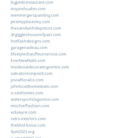
bigpinkrestaurant.com
inspirehuahin.com
memmingerspainting.com
jeremypbeasley.com
thesandwichdepotcos.com
drgiggleshouseofpain.com
hotflashdesigns.com
garagenadeau.com
lifestylechauffeurservice.com
EverNewNails.com
insideoutdecoratingcentre.com
salvatoresinpoint.com
jovialfloralco.com
johnlscotthometeam.com
u-seehomes.com
watersportslagonissi.com
mischieffashion.com
eduwyre.com
retro-interiors.com
theblvd-boise.com
fpet2023.org