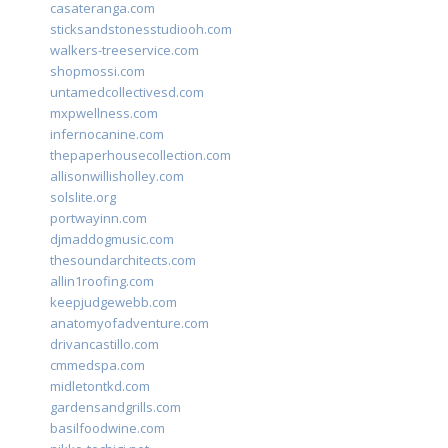
casateranga.com
sticksandstonesstudiooh.com
walkers-treeservice.com
shopmossi.com
untamedcollectivesd.com
mxpwellness.com
infernocanine.com
thepaperhousecollection.com
allisonwillisholley.com
solslite.org
portwayinn.com
djmaddogmusic.com
thesoundarchitects.com
allin1roofing.com
keepjudgewebb.com
anatomyofadventure.com
drivancastillo.com
cmmedspa.com
midletontkd.com
gardensandgrills.com
basilfoodwine.com