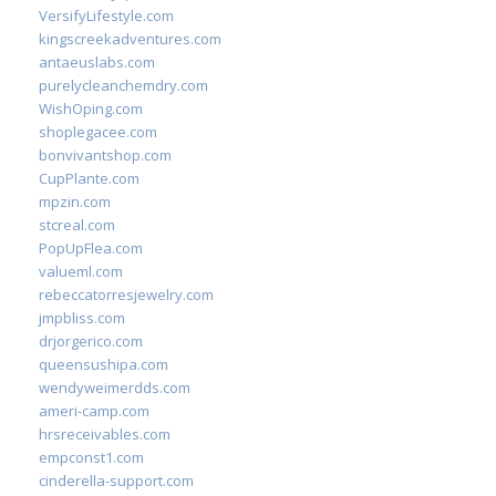
VersifyLifestyle.com
kingscreekadventures.com
antaeuslabs.com
purelycleanchemdry.com
WishOping.com
shoplegacee.com
bonvivantshop.com
CupPlante.com
mpzin.com
stcreal.com
PopUpFlea.com
valueml.com
rebeccatorresjewelry.com
jmpbliss.com
drjorgerico.com
queensushipa.com
wendyweimerdds.com
ameri-camp.com
hrsreceivables.com
empconst1.com
cinderella-support.com