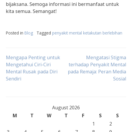
bijaksana. Semoga informasi ini bermanfaat untuk
kita semua. Semangat!
Posted in
Blog
Tagged
penyakit mental ketakutan berlebihan
Post
Mengapa Penting untuk
Mengatasi Stigma
Mengetahui Ciri-Ciri
terhadap Penyakit Mental
Mental Rusak pada Diri
pada Remaja: Peran Media
navigation
Sendiri
Sosial
August 2026
M
T
W
T
F
S
S
1
2