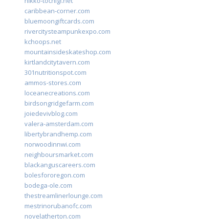
nikko-tochigi.net
caribbean-corner.com
bluemoongiftcards.com
rivercitysteampunkexpo.com
kchoops.net
mountainsideskateshop.com
kirtlandcitytavern.com
301nutritionspot.com
ammos-stores.com
loceanecreations.com
birdsongridgefarm.com
joiedevivblog.com
valera-amsterdam.com
libertybrandhemp.com
norwoodinnwi.com
neighboursmarket.com
blackanguscareers.com
bolesfororegon.com
bodega-ole.com
thestreamlinerlounge.com
mestrinorubanofc.com
novelatherton.com