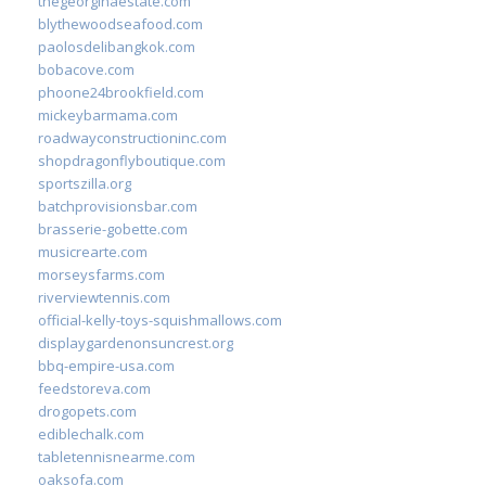
thegeorginaestate.com
blythewoodseafood.com
paolosdelibangkok.com
bobacove.com
phoone24brookfield.com
mickeybarmama.com
roadwayconstructioninc.com
shopdragonflyboutique.com
sportszilla.org
batchprovisionsbar.com
brasserie-gobette.com
musicrearte.com
morseysfarms.com
riverviewtennis.com
official-kelly-toys-squishmallows.com
displaygardenonsuncrest.org
bbq-empire-usa.com
feedstoreva.com
drogopets.com
ediblechalk.com
tabletennisnearme.com
oaksofa.com