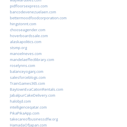
waywardtees.com
pidfloorsexpress.com
bancodevenezuelaen.com
bettermoodfoodcorporation.com
hingstonnt.com
chooseagender.com
hoverboardssale.com
alaskapolitics.com
stsmp.org
manoelneves.com
mandelaeffectlibrary.com
roselynns.com
balanceyoganj.com
salesforceblogs.com
TrainGames365.com
BaytownEvaCationRentals.com
JabalpurCakeDelivery.com
halobjd.com
intelligenceqatar.com
PikaPikaApp.com
takecareofbusinessdfw.org
HamadaOfJapan.com