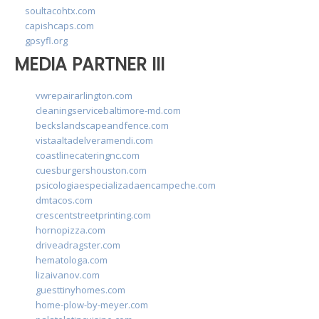
soultacohtx.com
capishcaps.com
gpsyfl.org
MEDIA PARTNER III
vwrepairarlington.com
cleaningservicebaltimore-md.com
beckslandscapeandfence.com
vistaaltadelveramendi.com
coastlinecateringnc.com
cuesburgershouston.com
psicologiaespecializadaencampeche.com
dmtacos.com
crescentstreetprinting.com
hornopizza.com
driveadragster.com
hematologa.com
lizaivanov.com
guesttinyhomes.com
home-plow-by-meyer.com