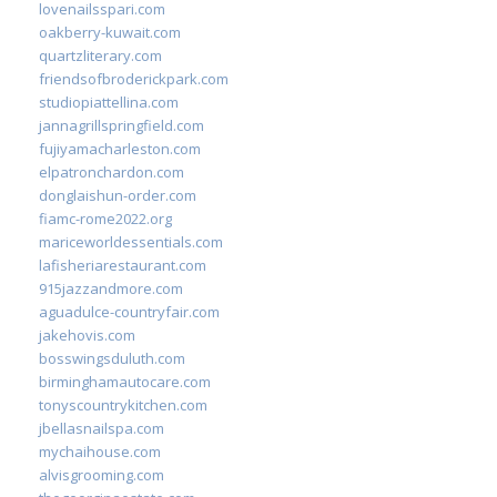
lovenailsspari.com
oakberry-kuwait.com
quartzliterary.com
friendsofbroderickpark.com
studiopiattellina.com
jannagrillspringfield.com
fujiyamacharleston.com
elpatronchardon.com
donglaishun-order.com
fiamc-rome2022.org
mariceworldessentials.com
lafisheriarestaurant.com
915jazzandmore.com
aguadulce-countryfair.com
jakehovis.com
bosswingsduluth.com
birminghamautocare.com
tonyscountrykitchen.com
jbellasnailspa.com
mychaihouse.com
alvisgrooming.com