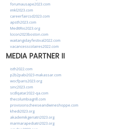
forumausape2023.com
imkl2023.com
careerfaircsd2023.com
apsth2023.com
MedItRio2023.org
lcicon2023boston.com
waitangidayfestival2022.com
vacancesscolaires2022.com
MEDIA PARTNER II
isth2022.com
p2b2pabi2023-makassar.com
wocfparis2023.org
sinc2023.com
scdlqatar2022-qa.com
thecolumbiagrill.com
provisionscheeseandwineshoppe.com
khedi2023.org
akademikgeriatri2023.org
marmarapediatri2023.org